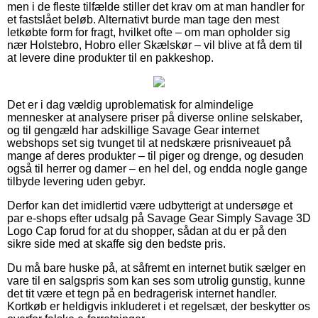
men i de fleste tilfælde stiller det krav om at man handler for
et fastslået beløb. Alternativt burde man tage den mest
letkøbte form for fragt, hvilket ofte – om man opholder sig
nær Holstebro, Hobro eller Skælskør – vil blive at få dem til
at levere dine produkter til en pakkeshop.
Det er i dag vældig uproblematisk for almindelige
mennesker at analysere priser på diverse online selskaber,
og til gengæld har adskillige Savage Gear internet
webshops set sig tvunget til at nedskære prisniveauet på
mange af deres produkter – til piger og drenge, og desuden
også til herrer og damer – en hel del, og endda nogle gange
tilbyde levering uden gebyr.
Derfor kan det imidlertid være udbytterigt at undersøge et
par e-shops efter udsalg på Savage Gear Simply Savage 3D
Logo Cap forud for at du shopper, sådan at du er på den
sikre side med at skaffe sig den bedste pris.
Du må bare huske på, at såfremt en internet butik sælger en
vare til en salgspris som kan ses som utrolig gunstig, kunne
det tit være et tegn på en bedragerisk internet handler.
Kortkøb er heldigvis inkluderet i et regelsæt, der beskytter os