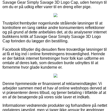
Savage Gear Simply Savage 3D Logo Cap, uden hensyn til
om du er på udkig efter varer til en dreng eller pige.
Trustpilot frembyder nogenlunde strålende løsninger til at
kontrollere en lang række andre konsumenters reflektioner
og på grund af dette anbefales det, at du analyserer internet
butikkens kritik af Savage Gear Simply Savage 3D Logo
Cap forinden du lægger din bestilling.
Facebook tilbyder dig desuden flere troværdige løsninger til
at få et kig ind i online forretningens troværdighed. Herinde
er der faktisk internet forretninger hvor folk kan udforme en
omtale af deres køb, som desuden burde udnyttes til at
fornemme hvor glade kunderne er.
Denne hjemmeside er finansieret af reklameindtægter. Vi
arbejder sammen med et hav af online webshops derved at
vi præsenterer deres tilbud, og tjener betaling i tilfælde af at
en af de besøgende på vores side laver et indkøb.
Informationer vedrørende produkter og forhandlere på nettet
opdateres jævnligt, men vi tager ikke ansvar for ændringer