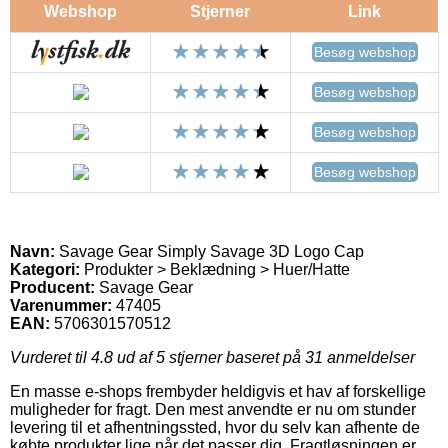
Webshop
Stjerner
Link
Besøg webshop
Besøg webshop
Besøg webshop
Besøg webshop
Navn:
Savage Gear Simply Savage 3D Logo Cap
Kategori:
Produkter > Beklædning > Huer/Hatte
Producent:
Savage Gear
Varenummer:
47405
EAN:
5706301570512
Vurderet til
4.8
ud af 5 stjerner baseret på
31
anmeldelser
En masse e-shops frembyder heldigvis et hav af forskellige
muligheder for fragt. Den mest anvendte er nu om stunder
levering til et afhentningssted, hvor du selv kan afhente de
købte produkter lige når det passer dig. Fragtløsningen er