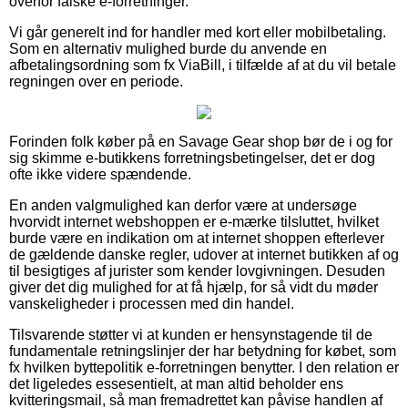
overfor falske e-forretninger.
Vi går generelt ind for handler med kort eller mobilbetaling.
Som en alternativ mulighed burde du anvende en
afbetalingsordning som fx ViaBill, i tilfælde af at du vil betale
regningen over en periode.
Forinden folk køber på en Savage Gear shop bør de i og for
sig skimme e-butikkens forretningsbetingelser, det er dog
ofte ikke videre spændende.
En anden valgmulighed kan derfor være at undersøge
hvorvidt internet webshoppen er e-mærke tilsluttet, hvilket
burde være en indikation om at internet shoppen efterlever
de gældende danske regler, udover at internet butikken af og
til besigtiges af jurister som kender lovgivningen. Desuden
giver det dig mulighed for at få hjælp, for så vidt du møder
vanskeligheder i processen med din handel.
Tilsvarende støtter vi at kunden er hensynstagende til de
fundamentale retningslinjer der har betydning for købet, som
fx hvilken byttepolitik e-forretningen benytter. I den relation er
det ligeledes essesentielt, at man altid beholder ens
kvitteringsmail, så man fremadrettet kan påvise handlen af