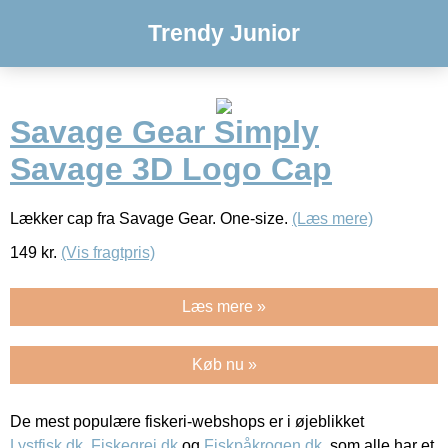
Trendy Junior
Savage Gear Simply
Savage 3D Logo Cap
Lækker cap fra Savage Gear. One-size.
(Læs mere)
149
kr.
(Vis fragtpris)
Læs mere »
Køb nu »
De mest populære fiskeri-webshops er i øjeblikket
Lystfisk.dk
,
Fiskegrej.dk
og
Fiskpåkrogen.dk
, som alle har et