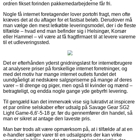
ordren fikset forinden pakkemedarbejderne får fri.
Nogle få internet foretagender lover portofri fragt, men ofte
kræves det at du aftager for et fastsat beløb. Derudover må
man vælge den mest letkøbte leveringsmodel, der i de fleste
tilfælde – hvad end man befinder sig i Helsingør, Korsør
eller Hammel – vil være at få fragtfirmaet til at levere varerne
til et udleveringssted.
Det er efterhånden yderst gnidningsløst for internetbrugere
at analysere priser på forskellige internet forretninger, og
med det motiv har mange internet outlets fundet det
uundgåeligt at nedskære salgspriserne på mange af deres
varer – til drenge og piger, men også til kvinder og mænd –
betragteligt, og endda nogle gange yde gebyrfri levering.
Til gengæld kan det immervæk vise sig lukrativt at inspicere
et par online selskaber efter udsalg på Savage Gear SG2
Light Game-6,6′-5-18 gr. før du gennemfører din handel, så
man er sikret at antage den laveste pris.
Man bør trods alt være opmærksom på, at i tilfælde af at en
e-handler sælger varer til en udsalgspris der kan virke