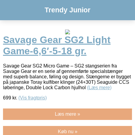
Trendy Junior
Savage Gear SG2 Light
Game-6,6′-5-18 gr.
Savage Gear SG2 Micro Game – SG2 stangserien fra
Savage Gear er en serie af gennemførte specialstænger
med superb balance, føling og design. Stængerne er bygget
på japanske Toray kulfiber klinger (24+30T) Seaguide CCS
løberinge, Double Lock Carbon hjulhol
(Læs mere)
699
kr.
(Vis fragtpris)
Læs mere »
Køb nu »