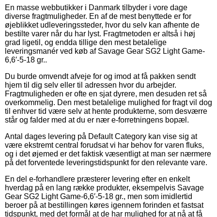
En masse webbutikker i Danmark tilbyder i vore dage
diverse fragtmuligheder. En af de mest benyttede er for
øjeblikket udleveringssteder, hvor du selv kan afhente de
bestilte varer når du har lyst. Fragtmetoden er altså i høj
grad ligetil, og endda tillige den mest betalelige
leveringsmanér ved køb af Savage Gear SG2 Light Game-
6,6′-5-18 gr..
Du burde omvendt afveje for og imod at få pakken sendt
hjem til dig selv eller til adressen hvor du arbejder.
Fragtmuligheden er ofte en sjat dyrere, men desuden ret så
overkommelig. Den mest betalelige mulighed for fragt vil dog
til enhver tid være selv at hente produkterne, som desværre
står og falder med at du er nær e-forretningens bopæl.
Antal dages levering på Default Category kan vise sig at
være ekstremt central forudsat vi har behov for varen fluks,
og i det øjemed er det faktisk væsentligt at man ser nærmere
på det forventede leveringstidspunkt for den relevante vare.
En del e-forhandlere præsterer levering efter en enkelt
hverdag på en lang række produkter, eksempelvis Savage
Gear SG2 Light Game-6,6′-5-18 gr., men som imidlertid
beroer på at bestillingen køres igennem forinden et fastsat
tidspunkt, med det formål at de har mulighed for at nå at få