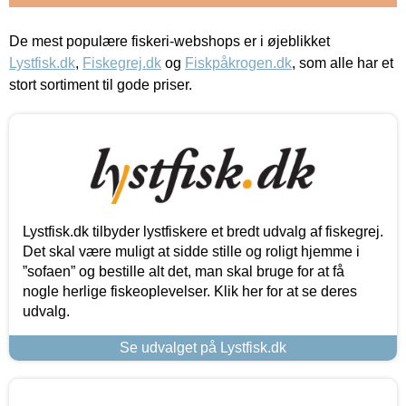
De mest populære fiskeri-webshops er i øjeblikket
Lystfisk.dk
,
Fiskegrej.dk
og
Fiskpåkrogen.dk
, som alle har et
stort sortiment til gode priser.
Lystfisk.dk tilbyder lystfiskere et bredt udvalg af fiskegrej.
Det skal være muligt at sidde stille og roligt hjemme i
”sofaen” og bestille alt det, man skal bruge for at få
nogle herlige fiskeoplevelser. Klik her for at se deres
udvalg.
Se udvalget på Lystfisk.dk