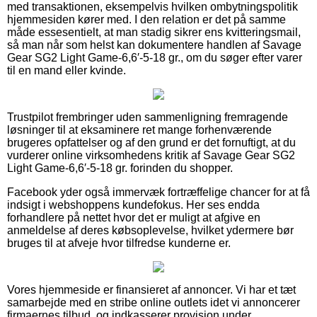
med transaktionen, eksempelvis hvilken ombytningspolitik
hjemmesiden kører med. I den relation er det på samme
måde essesentielt, at man stadig sikrer ens kvitteringsmail,
så man når som helst kan dokumentere handlen af Savage
Gear SG2 Light Game-6,6′-5-18 gr., om du søger efter varer
til en mand eller kvinde.
Trustpilot frembringer uden sammenligning fremragende
løsninger til at eksaminere ret mange forhenværende
brugeres opfattelser og af den grund er det fornuftigt, at du
vurderer online virksomhedens kritik af Savage Gear SG2
Light Game-6,6′-5-18 gr. forinden du shopper.
Facebook yder også immervæk fortræffelige chancer for at få
indsigt i webshoppens kundefokus. Her ses endda
forhandlere på nettet hvor det er muligt at afgive en
anmeldelse af deres købsoplevelse, hvilket ydermere bør
bruges til at afveje hvor tilfredse kunderne er.
Vores hjemmeside er finansieret af annoncer. Vi har et tæt
samarbejde med en stribe online outlets idet vi annoncerer
firmaernes tilbud, og indkasserer provision under