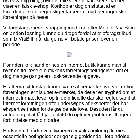
usædvanlig billig, bør det ofte være et karakteristika der
viser en falsk e-shop. Kortkøb er dog omsluttet af en
forordning, som begunstiger køberen imod bedrageriske
forretninger på nettet.
Vi foreslår generelt shopping med kort eller MobilePay. Som
en anden løsning kunne du drage fordel af et afdragstilbud
som fx ViaBill, når du gerne vil betale prisen over en
periode.
Forinden folk handler hos en internet butik kunne man til
hver en tid læse e-butikkens forretningsbetingelser, det er
dog mange gange en tidskrævende opgave.
Et alternativt forslag kunne være at bemærke hvorvidt online
forretningen er tilsluttet e-mærket, da det er en tryghed om at
internet firmaet lever op til de officielle danske regler, samt at
internet forretningen ofte undersøges af eksperter der har
ekspertise inden for de gældende love. Desuden får du
anledning til at få hjælp, ifald du oplever problemstillinger i
forbindelse med din ordre.
Endvidere tilråder vi at køberen er vaks omkring de mest
essentielle betingelser der gør sig gældende i forbindelse