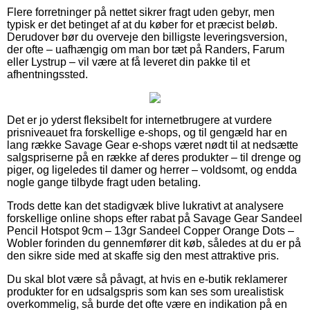
Flere forretninger på nettet sikrer fragt uden gebyr, men
typisk er det betinget af at du køber for et præcist beløb.
Derudover bør du overveje den billigste leveringsversion,
der ofte – uafhængig om man bor tæt på Randers, Farum
eller Lystrup – vil være at få leveret din pakke til et
afhentningssted.
Det er jo yderst fleksibelt for internetbrugere at vurdere
prisniveauet fra forskellige e-shops, og til gengæld har en
lang række Savage Gear e-shops været nødt til at nedsætte
salgspriserne på en række af deres produkter – til drenge og
piger, og ligeledes til damer og herrer – voldsomt, og endda
nogle gange tilbyde fragt uden betaling.
Trods dette kan det stadigvæk blive lukrativt at analysere
forskellige online shops efter rabat på Savage Gear Sandeel
Pencil Hotspot 9cm – 13gr Sandeel Copper Orange Dots –
Wobler forinden du gennemfører dit køb, således at du er på
den sikre side med at skaffe sig den mest attraktive pris.
Du skal blot være så påvagt, at hvis en e-butik reklamerer
produkter for en udsalgspris som kan ses som urealistisk
overkommelig, så burde det ofte være en indikation på en