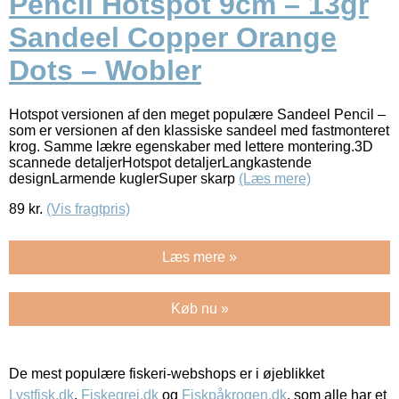
Pencil Hotspot 9cm – 13gr
Sandeel Copper Orange
Dots – Wobler
Hotspot versionen af den meget populære Sandeel Pencil –
som er versionen af den klassiske sandeel med fastmonteret
krog. Samme lækre egenskaber med lettere montering.3D
scannede detaljerHotspot detaljerLangkastende
designLarmende kuglerSuper skarp
(Læs mere)
89
kr.
(Vis fragtpris)
Læs mere »
Køb nu »
De mest populære fiskeri-webshops er i øjeblikket
Lystfisk.dk
,
Fiskegrej.dk
og
Fiskpåkrogen.dk
, som alle har et