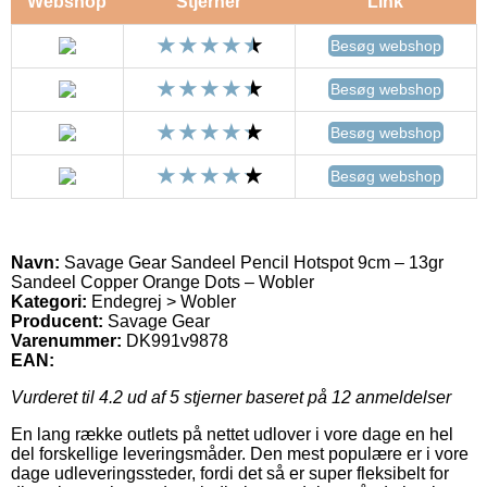
Webshop
Stjerner
Link
Besøg webshop
Besøg webshop
Besøg webshop
Besøg webshop
Navn:
Savage Gear Sandeel Pencil Hotspot 9cm – 13gr
Sandeel Copper Orange Dots – Wobler
Kategori:
Endegrej > Wobler
Producent:
Savage Gear
Varenummer:
DK991v9878
EAN:
Vurderet til
4.2
ud af 5 stjerner baseret på
12
anmeldelser
En lang række outlets på nettet udlover i vore dage en hel
del forskellige leveringsmåder. Den mest populære er i vore
dage udleveringssteder, fordi det så er super fleksibelt for