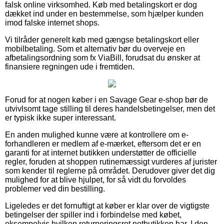
falsk online virksomhed. Køb med betalingskort er dog
dækket ind under en bestemmelse, som hjælper kunden
imod falske internet shops.
Vi tilråder generelt køb med gængse betalingskort eller
mobilbetaling. Som et alternativ bør du overveje en
afbetalingsordning som fx ViaBill, forudsat du ønsker at
finansiere regningen ude i fremtiden.
Forud for at nogen køber i en Savage Gear e-shop bør de
utvivlsomt tage stilling til deres handelsbetingelser, men det
er typisk ikke super interessant.
En anden mulighed kunne være at kontrollere om e-
forhandleren er medlem af e-mærket, eftersom det er en
garanti for at internet butikken understøtter de officielle
regler, foruden at shoppen rutinemæssigt vurderes af jurister
som kender til reglerne på området. Derudover giver det dig
mulighed for at blive hjulpet, for så vidt du forvoldes
problemer ved din bestilling.
Ligeledes er det fornuftigt at køber er klar over de vigtigste
betingelser der spiller ind i forbindelse med købet,
eksempelvis hvilken returneringsret netbutikken har. I den