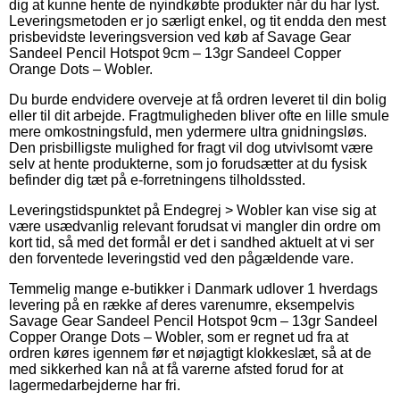
dig at kunne hente de nyindkøbte produkter når du har lyst.
Leveringsmetoden er jo særligt enkel, og tit endda den mest
prisbevidste leveringsversion ved køb af Savage Gear
Sandeel Pencil Hotspot 9cm – 13gr Sandeel Copper
Orange Dots – Wobler.
Du burde endvidere overveje at få ordren leveret til din bolig
eller til dit arbejde. Fragtmuligheden bliver ofte en lille smule
mere omkostningsfuld, men ydermere ultra gnidningsløs.
Den prisbilligste mulighed for fragt vil dog utvivlsomt være
selv at hente produkterne, som jo forudsætter at du fysisk
befinder dig tæt på e-forretningens tilholdssted.
Leveringstidspunktet på Endegrej > Wobler kan vise sig at
være usædvanlig relevant forudsat vi mangler din ordre om
kort tid, så med det formål er det i sandhed aktuelt at vi ser
den forventede leveringstid ved den pågældende vare.
Temmelig mange e-butikker i Danmark udlover 1 hverdags
levering på en række af deres varenumre, eksempelvis
Savage Gear Sandeel Pencil Hotspot 9cm – 13gr Sandeel
Copper Orange Dots – Wobler, som er regnet ud fra at
ordren køres igennem før et nøjagtigt klokkeslæt, så at de
med sikkerhed kan nå at få varerne afsted forud for at
lagermedarbejderne har fri.