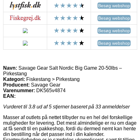
Besøg webshop
Besøg webshop
Besøg webshop
Besøg webshop
Navn:
Savage Gear Salt Nordic Big Game 20-50lbs –
Pirkestang
Kategori:
Fiskestang > Pirkestang
Producent:
Savage Gear
Varenummer:
DK565v4874
EAN:
Vurderet til
3.8
ud af 5 stjerner baseret på
33
anmeldelser
Masser af outlets på nettet tilbyder nu en hel del forskellige
muligheder for levering. Det mest almindelige er nu om dage
at få sendt til en pakkeshop, fordi du dermed nemt kan hente
din bestilling når det passer ind i din kalender.
Fragtmuligheden er jo særdeles ukompliceret, samt tit tillige