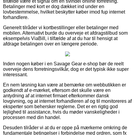
tilfælde være et signal om en svindel online forretning.
Betalinger med kort er dog dækket ind under en
lovbestemmelse, hvilket beskytter køber imod fup internet
forhandlere.
Generelt tilråder vi kortbestillinger eller betalinger med
mobilen. Alternativt burde du overveje et afdragstilbud som
eksempelvis ViaBill, i tilfælde af at du har til hensigt at
afdrage betalingen over en længere periode.
Inden nogen køber i en Savage Gear e-shop bør de reelt
overveje dens forretningsvilkår, dog er det typisk ikke super
interessant.
En nem løsning kan være at bemærke om webbutikken er
godkendt af e-mærket, eftersom det skulle være en
antydning af at internet firmaet efterkommer dansk
lovgivning, og at internet forhandleren af og til monitoreres af
eksperter som behersker reglerne. Det er en rigtig god
lejlighed til assistance, hvis du møder vanskeligheder i
processen med din handel.
Desuden tilråder vi at du er oppe på mærkerne omkring de
fundamentale betingelser i forbindelse med ordren, som fx