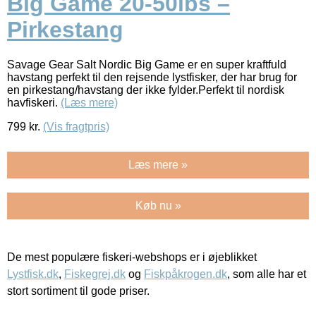
Big Game 20-50lbs –
Pirkestang
Savage Gear Salt Nordic Big Game er en super kraftfuld
havstang perfekt til den rejsende lystfisker, der har brug for
en pirkestang/havstang der ikke fylder.Perfekt til nordisk
havfiskeri.
(Læs mere)
799
kr.
(Vis fragtpris)
Læs mere »
Køb nu »
De mest populære fiskeri-webshops er i øjeblikket
Lystfisk.dk
,
Fiskegrej.dk
og
Fiskpåkrogen.dk
, som alle har et
stort sortiment til gode priser.