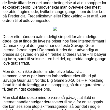
de fleste tilfælde er det under betingelse af at du shopper for
et konkret beløb. Derudover skal man overveje den mest
letkøbte fragtmetode, hvilket mange gange – om du bor tæt
på Fredericia, Frederikshavn eller Ringkøbing – er at få kørt
ordren til et udleveringssted.
Det er efterhånden ualmindeligt simpelt for almindelige
dødelige at finde de laveste priser hos flere internet firmaer i
Danmark, og af den grund har de fleste Savage Gear
internet forretninger i Danmark fundet det nødvendigt at
presse salgsværdien på en række af deres varer – til babyer
og børn, samt til voksne – en hel del, og endda nogle gange
love gratis fragt.
Men det kan ikke desto mindre blive lukrativt at
sammenligne et par internet forhandlere efter tilbud på
Savage Gear Salt Nordic Big Game 20-50lbs – Pirkestang
forud for at du færdiggør din shopping, så du er garanteret at
få den mindst kostelige pris.
Man skal ikke desto mindre være så påvagt, at ifald en
internet handler sælger deres varer til salg for en salgspris
der kan ses som utopisk fremragende, så bør det i nogle