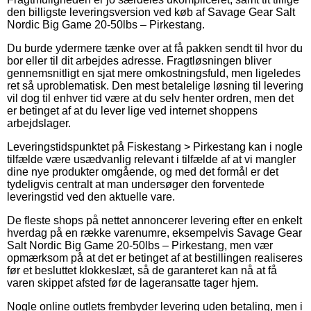
den billigste leveringsversion ved køb af Savage Gear Salt
Nordic Big Game 20-50lbs – Pirkestang.
Du burde ydermere tænke over at få pakken sendt til hvor du
bor eller til dit arbejdes adresse. Fragtløsningen bliver
gennemsnitligt en sjat mere omkostningsfuld, men ligeledes
ret så uproblematisk. Den mest betalelige løsning til levering
vil dog til enhver tid være at du selv henter ordren, men det
er betinget af at du lever lige ved internet shoppens
arbejdslager.
Leveringstidspunktet på Fiskestang > Pirkestang kan i nogle
tilfælde være usædvanlig relevant i tilfælde af at vi mangler
dine nye produkter omgående, og med det formål er det
tydeligvis centralt at man undersøger den forventede
leveringstid ved den aktuelle vare.
De fleste shops på nettet annoncerer levering efter en enkelt
hverdag på en række varenumre, eksempelvis Savage Gear
Salt Nordic Big Game 20-50lbs – Pirkestang, men vær
opmærksom på at det er betinget af at bestillingen realiseres
før et besluttet klokkeslæt, så de garanteret kan nå at få
varen skippet afsted før de lageransatte tager hjem.
Nogle online outlets frembyder levering uden betaling, men i