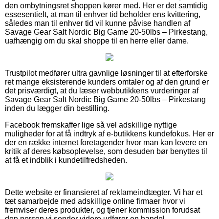
den ombytningsret shoppen kører med. Her er det samtidig
essesentielt, at man til enhver tid beholder ens kvittering,
således man til enhver tid vil kunne påvise handlen af
Savage Gear Salt Nordic Big Game 20-50lbs – Pirkestang,
uafhængig om du skal shoppe til en herre eller dame.
Trustpilot medfører ultra gavnlige løsninger til at efterforske
ret mange eksisterende kunders omtaler og af den grund er
det prisværdigt, at du læser webbutikkens vurderinger af
Savage Gear Salt Nordic Big Game 20-50lbs – Pirkestang
inden du lægger din bestilling.
Facebook fremskaffer lige så vel adskillige nyttige
muligheder for at få indtryk af e-butikkens kundefokus. Her er
der en række internet foretagender hvor man kan levere en
kritik af deres købsoplevelse, som desuden bør benyttes til
at få et indblik i kundetilfredsheden.
Dette website er finansieret af reklameindtægter. Vi har et
tæt samarbejde med adskillige online firmaer hvor vi
fremviser deres produkter, og tjener kommission forudsat
den person vi sender videre udfører en handel.