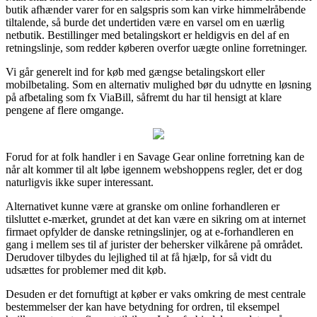
butik afhænder varer for en salgspris som kan virke himmelråbende
tiltalende, så burde det undertiden være en varsel om en uærlig
netbutik. Bestillinger med betalingskort er heldigvis en del af en
retningslinje, som redder køberen overfor uægte online forretninger.
Vi går generelt ind for køb med gængse betalingskort eller
mobilbetaling. Som en alternativ mulighed bør du udnytte en løsning
på afbetaling som fx ViaBill, såfremt du har til hensigt at klare
pengene af flere omgange.
Forud for at folk handler i en Savage Gear online forretning kan de
når alt kommer til alt løbe igennem webshoppens regler, det er dog
naturligvis ikke super interessant.
Alternativet kunne være at granske om online forhandleren er
tilsluttet e-mærket, grundet at det kan være en sikring om at internet
firmaet opfylder de danske retningslinjer, og at e-forhandleren en
gang i mellem ses til af jurister der behersker vilkårene på området.
Derudover tilbydes du lejlighed til at få hjælp, for så vidt du
udsættes for problemer med dit køb.
Desuden er det fornuftigt at køber er vaks omkring de mest centrale
bestemmelser der kan have betydning for ordren, til eksempel