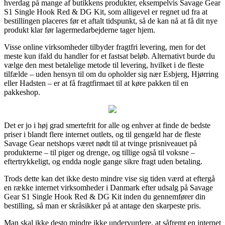
hverdag på mange af butikkens produkter, eksempelvis Savage Gear
S1 Single Hook Red & DG Kit, som alligevel er regnet ud fra at
bestillingen placeres før et aftalt tidspunkt, så de kan nå at få dit nye
produkt klar før lagermedarbejderne tager hjem.
Visse online virksomheder tilbyder fragtfri levering, men for det
meste kun ifald du handler for et fastsat beløb. Alternativt burde du
vælge den mest betalelige metode til levering, hvilket i de fleste
tilfælde – uden hensyn til om du opholder sig nær Esbjerg, Hjørring
eller Hadsten – er at få fragtfirmaet til at køre pakken til en
pakkeshop.
Det er jo i høj grad smertefrit for alle og enhver at finde de bedste
priser i blandt flere internet outlets, og til gengæld har de fleste
Savage Gear netshops været nødt til at tvinge prisniveauet på
produkterne – til piger og drenge, og tillige også til voksne –
eftertrykkeligt, og endda nogle gange sikre fragt uden betaling.
Trods dette kan det ikke desto mindre vise sig tiden værd at eftergå
en række internet virksomheder i Danmark efter udsalg på Savage
Gear S1 Single Hook Red & DG Kit inden du gennemfører din
bestilling, så man er skråsikker på at antage den skarpeste pris.
Man skal ikke desto mindre ikke undervurdere, at såfremt en internet