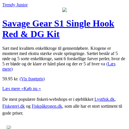
Trendy Junior
Savage Gear S1 Single Hook
Red & DG Kit
Sæt med kvalitets enkeltkroge til gennemløbere. Krogene er
monteret med ekstra stærke ovale springringe. Sættet består af 5
røde og 5 sorte enkeltkroge, samt 6 forskellige farver perler, hvor de
5 er bløde og de klare er hård plast og der er 5 af hver va
(Læs
mere)
59.95
kr.
(Vis fragtpris)
Læs mere »
Køb nu »
De mest populære fiskeri-webshops er i øjeblikket
Lystfisk.dk
,
Fiskegrej.dk
og
Fiskpåkrogen.dk
, som alle har et stort sortiment til
gode priser.