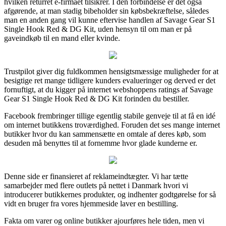
hvilken returret e-firmaet tilsikrer. I den forbindelse er det også
afgørende, at man stadig bibeholder sin købsbekræftelse, således
man en anden gang vil kunne eftervise handlen af Savage Gear S1
Single Hook Red & DG Kit, uden hensyn til om man er på
gaveindkøb til en mand eller kvinde.
Trustpilot giver dig fuldkommen hensigtsmæssige muligheder for at
besigtige ret mange tidligere kunders evalueringer og derved er det
fornuftigt, at du kigger på internet webshoppens ratings af Savage
Gear S1 Single Hook Red & DG Kit forinden du bestiller.
Facebook frembringer tillige egentlig stabile genveje til at få en idé
om internet butikkens troværdighed. Foruden det ses mange internet
butikker hvor du kan sammensætte en omtale af deres køb, som
desuden må benyttes til at fornemme hvor glade kunderne er.
Denne side er finansieret af reklameindtægter. Vi har tætte
samarbejder med flere outlets på nettet i Danmark hvori vi
introducerer butikkernes produkter, og indhenter godtgørelse for så
vidt en bruger fra vores hjemmeside laver en bestilling.
Fakta om varer og online butikker ajourføres hele tiden, men vi