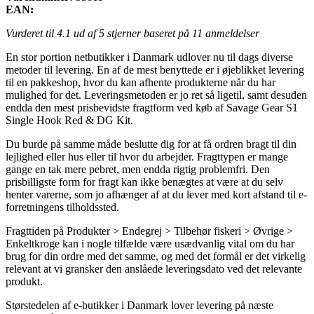
EAN:
Vurderet til
4.1
ud af 5 stjerner baseret på
11
anmeldelser
En stor portion netbutikker i Danmark udlover nu til dags diverse
metoder til levering. En af de mest benyttede er i øjeblikket levering
til en pakkeshop, hvor du kan afhente produkterne når du har
mulighed for det. Leveringsmetoden er jo ret så ligetil, samt desuden
endda den mest prisbevidste fragtform ved køb af Savage Gear S1
Single Hook Red & DG Kit.
Du burde på samme måde beslutte dig for at få ordren bragt til din
lejlighed eller hus eller til hvor du arbejder. Fragttypen er mange
gange en tak mere pebret, men endda rigtig problemfri. Den
prisbilligste form for fragt kan ikke benægtes at være at du selv
henter varerne, som jo afhænger af at du lever med kort afstand til e-
forretningens tilholdssted.
Fragttiden på Produkter > Endegrej > Tilbehør fiskeri > Øvrige >
Enkeltkroge kan i nogle tilfælde være usædvanlig vital om du har
brug for din ordre med det samme, og med det formål er det virkelig
relevant at vi gransker den anslåede leveringsdato ved det relevante
produkt.
Størstedelen af e-butikker i Danmark lover levering på næste