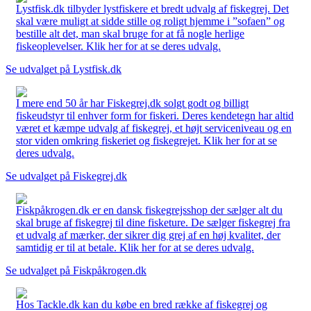
Lystfisk.dk tilbyder lystfiskere et bredt udvalg af fiskegrej. Det
skal være muligt at sidde stille og roligt hjemme i ”sofaen” og
bestille alt det, man skal bruge for at få nogle herlige
fiskeoplevelser. Klik her for at se deres udvalg.
Se udvalget på Lystfisk.dk
I mere end 50 år har Fiskegrej.dk solgt godt og billigt
fiskeudstyr til enhver form for fiskeri. Deres kendetegn har altid
været et kæmpe udvalg af fiskegrej, et højt serviceniveau og en
stor viden omkring fiskeriet og fiskegrejet. Klik her for at se
deres udvalg.
Se udvalget på Fiskegrej.dk
Fiskpåkrogen.dk er en dansk fiskegrejsshop der sælger alt du
skal bruge af fiskegrej til dine fisketure. De sælger fiskegrej fra
et udvalg af mærker, der sikrer dig grej af en høj kvalitet, der
samtidig er til at betale. Klik her for at se deres udvalg.
Se udvalget på Fiskpåkrogen.dk
Hos Tackle.dk kan du købe en bred række af fiskegrej og