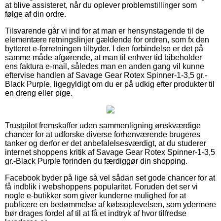
at blive assisteret, når du oplever problemstillinger som
følge af din ordre.
Tilsvarende går vi ind for at man er hensynstagende til de
elementære retningslinjer gældende for ordren, som fx den
bytteret e-forretningen tilbyder. I den forbindelse er det på
samme måde afgørende, at man til enhver tid bibeholder
ens faktura e-mail, således man en anden gang vil kunne
eftervise handlen af Savage Gear Rotex Spinner-1-3,5 gr.-
Black Purple, ligegyldigt om du er på udkig efter produkter til
en dreng eller pige.
Trustpilot fremskaffer uden sammenligning ønskværdige
chancer for at udforske diverse forhenværende brugeres
tanker og derfor er det anbefalelsesværdigt, at du studerer
internet shoppens kritik af Savage Gear Rotex Spinner-1-3,5
gr.-Black Purple forinden du færdiggør din shopping.
Facebook byder på lige så vel sådan set gode chancer for at
få indblik i webshoppens popularitet. Foruden det ser vi
nogle e-butikker som giver kunderne mulighed for at
publicere en bedømmelse af købsoplevelsen, som ydermere
bør drages fordel af til at få et indtryk af hvor tilfredse