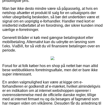
prisbilligste pris.
Man bør ikke desto mindre være så påpasselig, at hvis en
netshop afsætter et produkt til salg for en udsalgspris der
virker ubegribelig beskeden, så bør det undertiden være et
signal om en uoprigtig e-forhandler. Handler med kort er
imidlertid indbefattet af en forordning, der sikrer kunden imod
uærlige e-forretninger.
Generelt tilråder vi køb med gængse betalingskort eller
mobilbetaling. Alternativt kan du udnytte en løsning som
f.eks. ViaBill, for så vidt du vil finansiere betalingen over en
periode.
Forud for at folk køber hos en shop på nettet bør man altid
bese webbutikkens forretningsaftale, men det er bare ikke
super interessant.
En anden valgmulighed kan være at kigge om e-
forhandleren er godkendt af e-mærket, hvilket almindeligvis
er en indikation om at internet webshoppen opererer i
overensstemmelse med de officielle danske regler, tillige
med at internet firmaet nu og da besøges af fagmænd som
har megen viden om vilkårene. Desuden får du anledning til