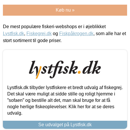
Køb nu »
De mest populære fiskeri-webshops er i øjeblikket
Lystfisk.dk
,
Fiskegrej.dk
og
Fiskpåkrogen.dk
, som alle har et
stort sortiment til gode priser.
Lystfisk.dk tilbyder lystfiskere et bredt udvalg af fiskegrej.
Det skal være muligt at sidde stille og roligt hjemme i
”sofaen” og bestille alt det, man skal bruge for at få
nogle herlige fiskeoplevelser. Klik her for at se deres
udvalg.
Se udvalget på Lystfisk.dk