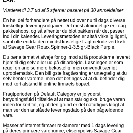
EAN:
Vurderet til
3.7
ud af 5 stjerner baseret på
30
anmeldelser
En hel del forhandlere på nettet udlover nu til dags diverse
forskellige leveringsudgaver. Det mest almindelige er i dag
pakkeshops, og så afhenter du blot pakken når det passer
ind i din kalender. Leveringsmetoden er altså virkelig ligetil,
samt ofte endda den mindst kostelige fragtmetode ved køb
af Savage Gear Rotex Spinner-1-3,5 gr.-Black Purple.
Du bør alternativt afveje for og imod at få produkterne leveret
hjem til dig selv eller ud på dit arbejde. Løsningen er som
regel en anelse mere bekostelig, men omvendt særligt
uproblematisk. Den billigste fragtløsning er unægtelig at du
selv henter varerne, men det betinges af at du befinder dig
med kort afstand til online firmaets bopæl.
Fragtperioden på Default Category er jo yderst
betydningsfuld i tilfælde af at man står og skal bruge varen
inden for kort tid, og af den grund er det naturligvis klogt at
man ser den anslåede leveringsdato på den pågældende
vare.
Masser af internet firmaer reklamerer med 1 dags levering
på deres primære varenumre, eksempelvis Savage Gear