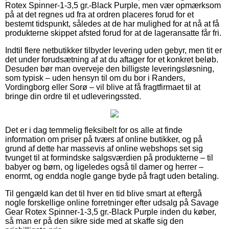
Rotex Spinner-1-3,5 gr.-Black Purple, men vær opmærksom
på at det regnes ud fra at ordren placeres forud for et
bestemt tidspunkt, således at de har mulighed for at nå at få
produkterne skippet afsted forud for at de lageransatte får fri.
Indtil flere netbutikker tilbyder levering uden gebyr, men tit er
det under forudsætning af at du aftager for et konkret beløb.
Desuden bør man overveje den billigste leveringsløsning,
som typisk – uden hensyn til om du bor i Randers,
Vordingborg eller Sorø – vil blive at få fragtfirmaet til at
bringe din ordre til et udleveringssted.
Det er i dag temmelig fleksibelt for os alle at finde
information om priser på tværs af online butikker, og på
grund af dette har massevis af online webshops set sig
tvunget til at formindske salgsværdien på produkterne – til
babyer og børn, og ligeledes også til damer og herrer –
enormt, og endda nogle gange byde på fragt uden betaling.
Til gengæld kan det til hver en tid blive smart at eftergå
nogle forskellige online forretninger efter udsalg på Savage
Gear Rotex Spinner-1-3,5 gr.-Black Purple inden du køber,
så man er på den sikre side med at skaffe sig den