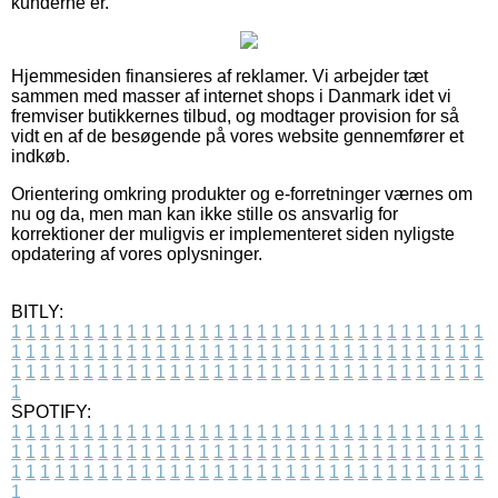
kunderne er.
Hjemmesiden finansieres af reklamer. Vi arbejder tæt
sammen med masser af internet shops i Danmark idet vi
fremviser butikkernes tilbud, og modtager provision for så
vidt en af de besøgende på vores website gennemfører et
indkøb.
Orientering omkring produkter og e-forretninger værnes om
nu og da, men man kan ikke stille os ansvarlig for
korrektioner der muligvis er implementeret siden nyligste
opdatering af vores oplysninger.
BITLY:
1
1
1
1
1
1
1
1
1
1
1
1
1
1
1
1
1
1
1
1
1
1
1
1
1
1
1
1
1
1
1
1
1
1
1
1
1
1
1
1
1
1
1
1
1
1
1
1
1
1
1
1
1
1
1
1
1
1
1
1
1
1
1
1
1
1
1
1
1
1
1
1
1
1
1
1
1
1
1
1
1
1
1
1
1
1
1
1
1
1
1
1
1
1
1
1
1
1
1
1
SPOTIFY:
1
1
1
1
1
1
1
1
1
1
1
1
1
1
1
1
1
1
1
1
1
1
1
1
1
1
1
1
1
1
1
1
1
1
1
1
1
1
1
1
1
1
1
1
1
1
1
1
1
1
1
1
1
1
1
1
1
1
1
1
1
1
1
1
1
1
1
1
1
1
1
1
1
1
1
1
1
1
1
1
1
1
1
1
1
1
1
1
1
1
1
1
1
1
1
1
1
1
1
1