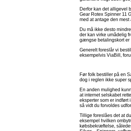
Derfor kan det alligevel 
Gear Rotex Spinner 11 Gr
med at antage den mest at
Du må ikke desto mindre v
der kan virke umådelig fr
gængse betalingskort er i
Generelt foreslår vi best
eksempelvis ViaBill, foru
Før folk bestiller på en
dog i reglen ikke super
En anden mulighed kunne 
at internet selskabet ret
eksperter som er indført 
så vidt du forvoldes udf
Tillige foreslåes det at 
eksempel hvilken ombytnin
købsbekræftelse, sålede