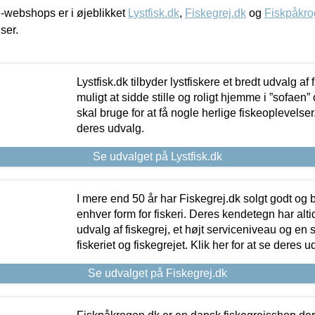
-webshops er i øjeblikket
Lystfisk.dk
,
Fiskegrej.dk
og
Fiskpåkro
iser.
Lystfisk.dk tilbyder lystfiskere et bredt udvalg af
muligt at sidde stille og roligt hjemme i ”sofaen” 
skal bruge for at få nogle herlige fiskeoplevelser.
deres udvalg.
Se udvalget på Lystfisk.dk
I mere end 50 år har Fiskegrej.dk solgt godt og bil
enhver form for fiskeri. Deres kendetegn har al
udvalg af fiskegrej, et højt serviceniveau og en 
fiskeriet og fiskegrejet. Klik her for at se deres u
Se udvalget på Fiskegrej.dk