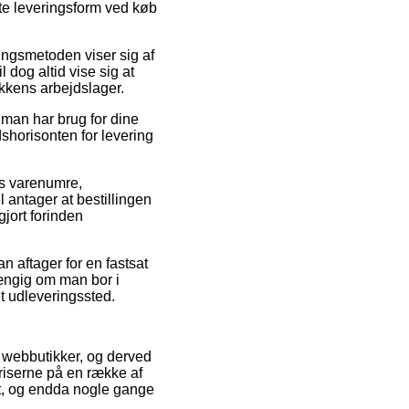
ste leveringsform ved køb
ringsmetoden viser sig af
 dog altid vise sig at
ikkens arbejdslager.
man har brug for dine
shorisonten for levering
es varenumre,
antager at bestillingen
gjort forinden
n aftager for en fastsat
hængig om man bor i
 et udleveringssted.
e webbutikker, og derved
riserne på en række af
igt, og endda nogle gange