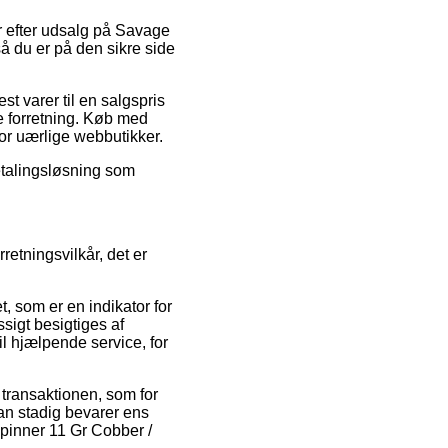
ger efter udsalg på Savage
å du er på den sikre side
t varer til en salgspris
ne forretning. Køb med
for uærlige webbutikker.
betalingsløsning som
etningsvilkår, det er
 som er en indikator for
ssigt besigtiges af
l hjælpende service, for
 transaktionen, som for
man stadig bevarer ens
pinner 11 Gr Cobber /