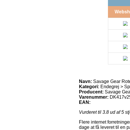
Websh
Navn:
Savage Gear Rotex
Kategori:
Endegrej > Sp
Producent:
Savage Gea
Varenummer:
DK417v2
EAN:
Vurderet til
3.8
ud af 5 st
Flere internet forretning
dage at få leveret til en p