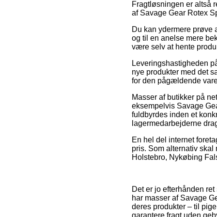
Fragtløsningen er altså 
af Savage Gear Rotex Sp
Du kan ydermere prøve at 
og til en anelse mere beko
være selv at hente produk
Leveringshastigheden på 
nye produkter med det sa
for den pågældende vare
Masser af butikker på ne
eksempelvis Savage Gear 
fuldbyrdes inden et konkr
lagermedarbejderne dra
En hel del internet foret
pris. Som alternativ ska
Holstebro, Nykøbing Falste
Det er jo efterhånden re
har masser af Savage Gea
deres produkter – til pig
garantere fragt uden geby