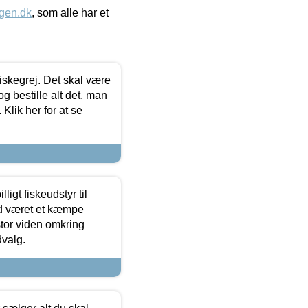
gen.dk
, som alle har et
 fiskegrej. Det skal være
og bestille alt det, man
 Klik her for at se
ligt fiskeudstyr til
tid været et kæmpe
stor viden omkring
dvalg.