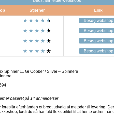
Bedst anmeldte webshops
op
Stjerner
Link
Besøg webshop
Besøg webshop
Besøg webshop
Besøg webshop
 Spinner 11 Gr Cobber / Silver – Spinnere
innere
r
594
jerner baseret på
14
anmeldelser
er foreslår efterhånden et bredt udvalg af metoder til levering. D
akkeshop, fordi du så har fuld fleksibilitet til at hente ordren når 