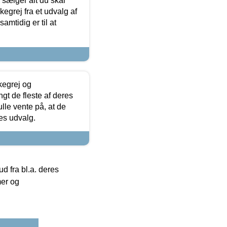
sælger alt du skal
skegrej fra et udvalg af
samtidig er til at
kegrej og
angt de fleste af deres
ulle vente på, at de
res udvalg.
 fra bl.a. deres
mer og