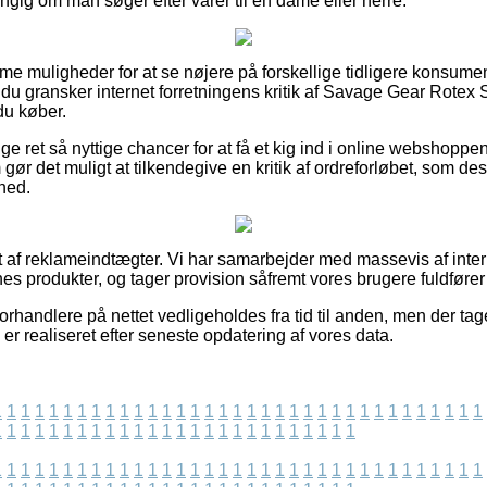
ngig om man søger efter varer til en dame eller herre.
mme muligheder for at se nøjere på forskellige tidligere konsum
t du gransker internet forretningens kritik af Savage Gear Rotex
du køber.
ige ret så nyttige chancer for at få et kig ind i online webshopp
gør det muligt at tilkendegive en kritik af ordreforløbet, som de
hed.
 af reklameindtægter. Vi har samarbejder med massevis af intern
nes produkter, og tager provision såfremt vores brugere fuldfører
orhandlere på nettet vedligeholdes fra tid til anden, men der tag
 er realiseret efter seneste opdatering af vores data.
1
1
1
1
1
1
1
1
1
1
1
1
1
1
1
1
1
1
1
1
1
1
1
1
1
1
1
1
1
1
1
1
1
1
1
1
1
1
1
1
1
1
1
1
1
1
1
1
1
1
1
1
1
1
1
1
1
1
1
1
1
1
1
1
1
1
1
1
1
1
1
1
1
1
1
1
1
1
1
1
1
1
1
1
1
1
1
1
1
1
1
1
1
1
1
1