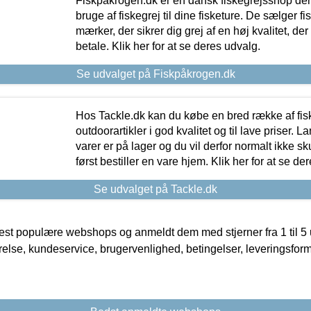
Fiskpåkrogen.dk er en dansk fiskegrejsshop der 
bruge af fiskegrej til dine fisketure. De sælger fi
mærker, der sikrer dig grej af en høj kvalitet, der 
betale. Klik her for at se deres udvalg.
Se udvalget på Fiskpåkrogen.dk
Hos Tackle.dk kan du købe en bred række af fis
outdoorartikler i god kvalitet og til lave priser. L
varer er på lager og du vil derfor normalt ikke sk
først bestiller en vare hjem. Klik her for at se de
Se udvalget på Tackle.dk
t populære webshops og anmeldt dem med stjerner fra 1 til 5 ud
rrelse, kundeservice, brugervenlighed, betingelser, leveringsfor