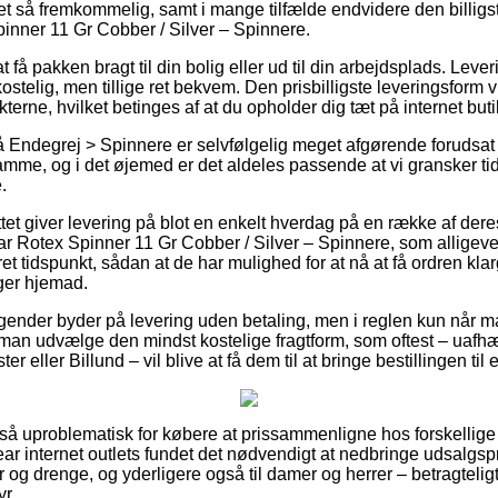
ret så fremkommelig, samt i mange tilfælde endvidere den billig
inner 11 Gr Cobber / Silver – Spinnere.
få pakken bragt til din bolig eller ud til din arbejdsplads. Leve
stelig, men tillige ret bekvem. Den prisbilligste leveringsform vil
terne, hvilket betinges af at du opholder dig tæt på internet but
Endegrej > Spinnere er selvfølgelig meget afgørende forudsat 
mme, og i det øjemed er det aldeles passende at vi gransker tid
.
ttet giver levering på blot en enkelt hverdag på en række af der
Rotex Spinner 11 Gr Cobber / Silver – Spinnere, som alligevel 
et tidspunkt, sådan at de har mulighed for at nå at få ordren klar
ger hjemad.
agender byder på levering uden betaling, men i reglen kun når ma
l man udvælge den mindst kostelige fragtform, som oftest – uaf
r eller Billund – vil blive at få dem til at bringe bestillingen til
t så uproblematisk for købere at prissammenligne hos forskellig
r internet outlets fundet det nødvendigt at nedbringe udsalgsp
er og drenge, og yderligere også til damer og herrer – betragtel
r.