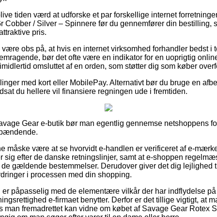
blive tiden værd at udforske et par forskellige internet forretnin
 Cobber / Silver – Spinnere før du gennemfører din bestilling, s
traktive pris.
ære obs på, at hvis en internet virksomhed forhandler bedst i tes
emragende, bør det ofte være en indikator for en uoprigtig onli
midlertid omsluttet af en orden, som støtter dig som køber over
illinger med kort eller MobilePay. Alternativt bør du bruge en af
dsat du hellere vil finansiere regningen ude i fremtiden.
 Savage Gear e-butik bør man egentlig gennemse netshoppens forr
 spændende.
måske være at se hvorvidt e-handlen er verificeret af e-mærket,
ter sig efter de danske retningslinjer, samt at e-shoppen regelmæ
i de gældende bestemmelser. Derudover giver det dig lejlighed ti
ordringer i processen med din shopping.
du er påpasselig med de elementære vilkår der har indflydelse på
gsrettighed e-firmaet benytter. Derfor er det tillige vigtigt, at 
s man fremadrettet kan vidne om købet af Savage Gear Rotex S