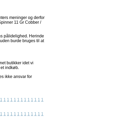
enters meninger og derfor
 Spinner 11 Gr Cobber /
ens pålidelighed. Herinde
suden burde bruges til at
et butikker idet vi
 et indkøb.
es ikke ansvar for
1
1
1
1
1
1
1
1
1
1
1
1
1
1
1
1
1
1
1
1
1
1
1
1
1
1