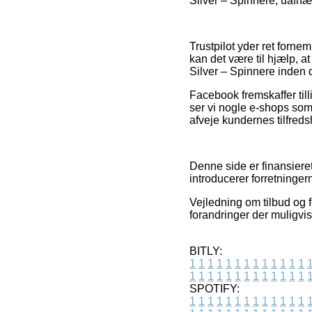
Silver – Spinnere, uafhæ
Trustpilot yder ret forne
kan det være til hjælp, a
Silver – Spinnere inden 
Facebook fremskaffer till
ser vi nogle e-shops som 
afveje kundernes tilfreds
Denne side er finansieret
introducerer forretninger
Vejledning om tilbud og f
forandringer der muligvis
BITLY:
1
1
1
1
1
1
1
1
1
1
1
1
1
1
1
1
1
1
1
1
1
1
1
1
1
1
SPOTIFY:
1
1
1
1
1
1
1
1
1
1
1
1
1