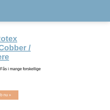
Rotex
Cobber /
ere
Fås i mange forskellige
b nu »