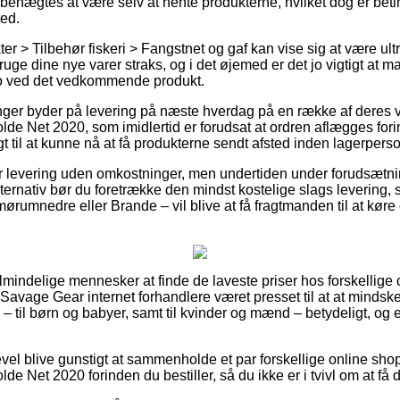
benægtes at være selv at hente produkterne, hvilket dog er beti
ted.
er > Tilbehør fiskeri > Fangstnet og gaf kan vise sig at være ul
ruge dine nye varer straks, og i det øjemed er det jo vigtigt at m
o ved det vedkommende produkt.
inger byder på levering på næste hverdag på en række af deres
de Net 2020, som imidlertid er forudsat at ordren aflægges for
gt til at kunne nå at få produkterne sendt afsted inden lagerperso
er levering uden omkostninger, men undertiden under forudsætnin
ernativ bør du foretrække den mindst kostelige slags levering, s
umnedre eller Brande – vil blive at få fragtmanden til at køre o
r almindelige mennesker at finde de laveste priser hos forskellige 
Savage Gear internet forhandlere været presset til at at mindsk
 – til børn og babyer, samt til kvinder og mænd – betydeligt, o
.
evel blive gunstigt at sammenholde et par forskellige online sho
e Net 2020 forinden du bestiller, så du ikke er i tvivl om at få d