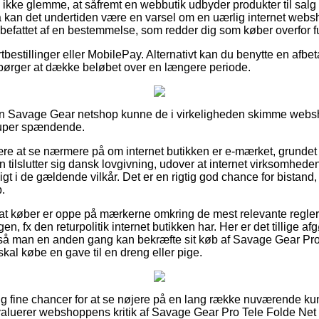
ikke glemme, at såfremt en webbutik udbyder produkter til salg f
å kan det undertiden være en varsel om en uærlig internet web
befattet af en bestemmelse, som redder dig som køber overfor f
rtbestillinger eller MobilePay. Alternativt kan du benytte en afbet
rspørger at dække beløbet over en længere periode.
en Savage Gear netshop kunne de i virkeligheden skimme websh
super spændende.
være at se nærmere på om internet butikken er e-mærket, grundet
 tilslutter sig dansk lovgivning, udover at internet virksomheden a
gt i de gældende vilkår. Det er en rigtig god chance for bistand, f
.
at køber er oppe på mærkerne omkring de mest relevante regler d
en, fx den returpolitik internet butikken har. Her er det tillige a
 så man en anden gang kan bekræfte sit køb af Savage Gear Pro
kal købe en gave til en dreng eller pige.
igtig fine chancer for at se nøjere på en lang række nuværende ku
 evaluerer webshoppens kritik af Savage Gear Pro Tele Folde Net