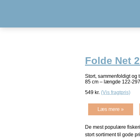
Folde Net 
Stort, sammenfoldigt og 
85 cm – længde 122-29
549
kr.
(Vis fragtpris)
Læs mere »
De mest populære fiskeri
stort sortiment til gode pr