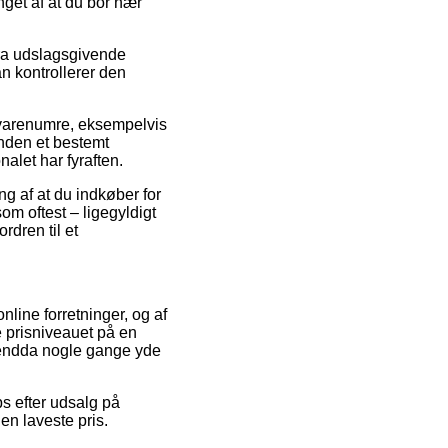
nget af at du bor nær
tra udslagsgivende
an kontrollerer den
 varenumre, eksempelvis
inden et bestemt
nalet har fyraften.
g af at du indkøber for
om oftest – ligegyldigt
rdren til et
online forretninger, og af
e prisniveauet på en
g endda nogle gange yde
ps efter udsalg på
en laveste pris.