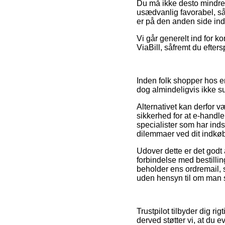
Du må ikke desto mindre 
usædvanlig favorabel, s
er på den anden side ind
Vi går generelt ind for ko
ViaBill, såfremt du efte
Inden folk shopper hos 
dog almindeligvis ikke 
Alternativet kan derfor 
sikkerhed for at e-handlen
specialister som har indsi
dilemmaer ved dit indkøb
Udover dette er det godt 
forbindelse med bestilling
beholder ens ordremail,
uden hensyn til om man s
Trustpilot tilbyder dig r
derved støtter vi, at du