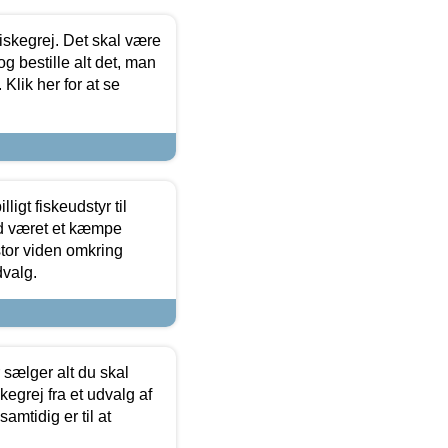
 fiskegrej. Det skal være
og bestille alt det, man
 Klik her for at se
ligt fiskeudstyr til
tid været et kæmpe
stor viden omkring
dvalg.
sælger alt du skal
skegrej fra et udvalg af
samtidig er til at