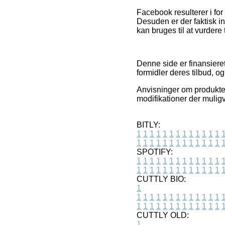
Facebook resulterer i for
Desuden er der faktisk i
kan bruges til at vurdere
Denne side er finansiere
formidler deres tilbud, og
Anvisninger om produkter 
modifikationer der muligv
BITLY:
1
1
1
1
1
1
1
1
1
1
1
1
1
1
1
1
1
1
1
1
1
1
1
1
1
1
SPOTIFY:
1
1
1
1
1
1
1
1
1
1
1
1
1
1
1
1
1
1
1
1
1
1
1
1
1
1
CUTTLY BIO:
1
1
1
1
1
1
1
1
1
1
1
1
1
1
1
1
1
1
1
1
1
1
1
1
1
1
1
CUTTLY OLD:
1