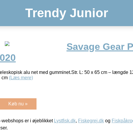
Trendy Junior
Savage Gear P
2020
teleskopisk alu net med gumminet.Str. L: 50 x 65 cm – længde 1
7 cm
(Læs mere)
Køb nu »
-webshops er i øjeblikket
Lystfisk.dk
,
Fiskegrej.dk
og
Fiskpåkro
iser.