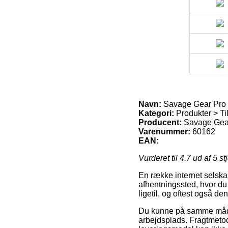
Navn:
Savage Gear Pro 
Kategori:
Produkter > Til
Producent:
Savage Gea
Varenummer:
60162
EAN:
Vurderet til
4.7
ud af 5 st
En række internet selskabe
afhentningssted, hvor du
ligetil, og oftest også d
Du kunne på samme måde af
arbejdsplads. Fragtmetod