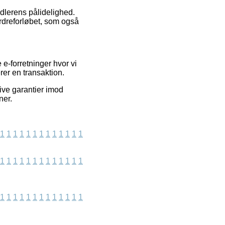
ndlerens pålidelighed.
rdreforløbet, som også
e-forretninger hvor vi
erer en transaktion.
give garantier imod
ner.
1
1
1
1
1
1
1
1
1
1
1
1
1
1
1
1
1
1
1
1
1
1
1
1
1
1
1
1
1
1
1
1
1
1
1
1
1
1
1