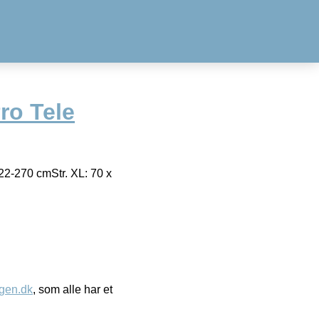
ro Tele
22-270 cmStr. XL: 70 x
gen.dk
, som alle har et