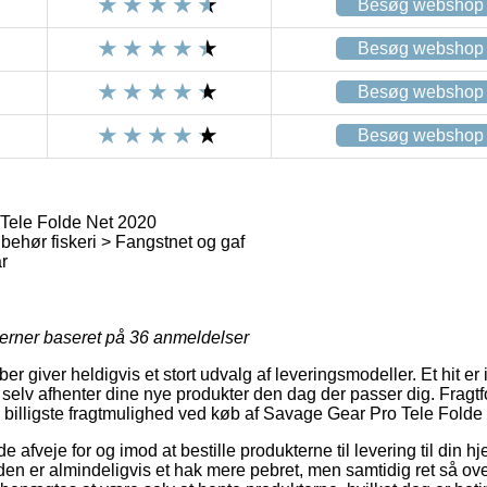
Besøg webshop
Besøg webshop
Besøg webshop
Besøg webshop
Tele Folde Net 2020
behør fiskeri > Fangstnet og gaf
r
jerner baseret på
36
anmeldelser
r giver heldigvis et stort udvalg af leveringsmodeller. Et hit er i
 selv afhenter dine nye produkter den dag der passer dig. Fragt
en billigste fragtmulighed ved køb af Savage Gear Pro Tele Folde
veje for og imod at bestille produkterne til levering til din hj
en er almindeligvis et hak mere pebret, men samtidig ret så ov