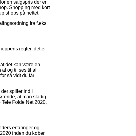
or en salgspris der er
shop. Shopping med kort
up shops på nettet.
alingsordning fra f.eks.
oppens regler, det er
 at det kan være en
f og til ses til af
or så vidt du får
er spiller ind i
fgørende, at man stadig
 Tele Folde Net 2020,
nders erfaringer og
 2020 inden du køber.