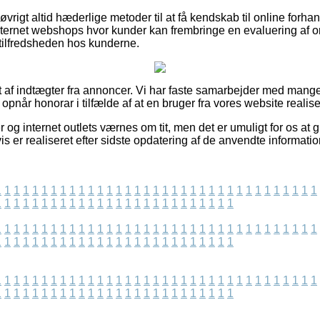
 øvrigt altid hæderlige metoder til at få kendskab til online forha
nternet webshops hvor kunder kan frembringe en evaluering af o
 tilfredsheden hos kunderne.
t af indtægter fra annoncer. Vi har faste samarbejder med mange 
 opnår honorar i tilfælde af at en bruger fra vores website realis
og internet outlets værnes om tit, men det er umuligt for os at 
is er realiseret efter sidste opdatering af de anvendte informatio
1
1
1
1
1
1
1
1
1
1
1
1
1
1
1
1
1
1
1
1
1
1
1
1
1
1
1
1
1
1
1
1
1
1
1
1
1
1
1
1
1
1
1
1
1
1
1
1
1
1
1
1
1
1
1
1
1
1
1
1
1
1
1
1
1
1
1
1
1
1
1
1
1
1
1
1
1
1
1
1
1
1
1
1
1
1
1
1
1
1
1
1
1
1
1
1
1
1
1
1
1
1
1
1
1
1
1
1
1
1
1
1
1
1
1
1
1
1
1
1
1
1
1
1
1
1
1
1
1
1
1
1
1
1
1
1
1
1
1
1
1
1
1
1
1
1
1
1
1
1
1
1
1
1
1
1
1
1
1
1
1
1
1
1
1
1
1
1
1
1
1
1
1
1
1
1
1
1
1
1
1
1
1