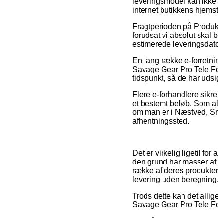
leveringsmodel kan ikke 
internet butikkens hjems
Fragtperioden på Produkt
forudsat vi absolut skal b
estimerede leveringsdat
En lang række e-forretn
Savage Gear Pro Tele Fol
tidspunkt, så de har udsi
Flere e-forhandlere sikr
et bestemt beløb. Som alt
om man er i Næstved, Smør
afhentningssted.
Det er virkelig ligetil fo
den grund har masser af 
række af deres produkter
levering uden beregning
Trods dette kan det allig
Savage Gear Pro Tele Fold