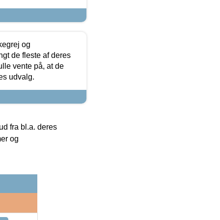
kegrej og
angt de fleste af deres
ulle vente på, at de
res udvalg.
 fra bl.a. deres
mer og