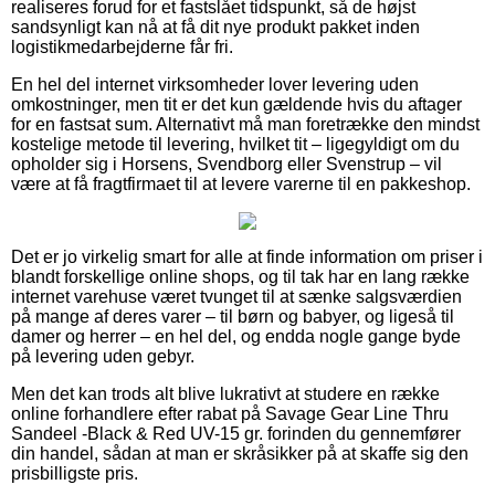
realiseres forud for et fastslået tidspunkt, så de højst
sandsynligt kan nå at få dit nye produkt pakket inden
logistikmedarbejderne får fri.
En hel del internet virksomheder lover levering uden
omkostninger, men tit er det kun gældende hvis du aftager
for en fastsat sum. Alternativt må man foretrække den mindst
kostelige metode til levering, hvilket tit – ligegyldigt om du
opholder sig i Horsens, Svendborg eller Svenstrup – vil
være at få fragtfirmaet til at levere varerne til en pakkeshop.
Det er jo virkelig smart for alle at finde information om priser i
blandt forskellige online shops, og til tak har en lang række
internet varehuse været tvunget til at sænke salgsværdien
på mange af deres varer – til børn og babyer, og ligeså til
damer og herrer – en hel del, og endda nogle gange byde
på levering uden gebyr.
Men det kan trods alt blive lukrativt at studere en række
online forhandlere efter rabat på Savage Gear Line Thru
Sandeel -Black & Red UV-15 gr. forinden du gennemfører
din handel, sådan at man er skråsikker på at skaffe sig den
prisbilligste pris.