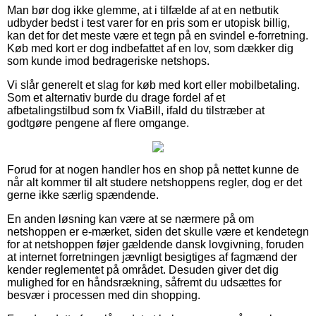
Man bør dog ikke glemme, at i tilfælde af at en netbutik
udbyder bedst i test varer for en pris som er utopisk billig,
kan det for det meste være et tegn på en svindel e-forretning.
Køb med kort er dog indbefattet af en lov, som dækker dig
som kunde imod bedrageriske netshops.
Vi slår generelt et slag for køb med kort eller mobilbetaling.
Som et alternativ burde du drage fordel af et
afbetalingstilbud som fx ViaBill, ifald du tilstræber at
godtgøre pengene af flere omgange.
Forud for at nogen handler hos en shop på nettet kunne de
når alt kommer til alt studere netshoppens regler, dog er det
gerne ikke særlig spændende.
En anden løsning kan være at se nærmere på om
netshoppen er e-mærket, siden det skulle være et kendetegn
for at netshoppen føjer gældende dansk lovgivning, foruden
at internet forretningen jævnligt besigtiges af fagmænd der
kender reglementet på området. Desuden giver det dig
mulighed for en håndsrækning, såfremt du udsættes for
besvær i processen med din shopping.