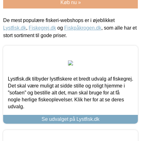
Køb nu »
De mest populære fiskeri-webshops er i øjeblikket
Lystfisk.dk
,
Fiskegrej.dk
og
Fiskpåkrogen.dk
, som alle har et
stort sortiment til gode priser.
Lystfisk.dk tilbyder lystfiskere et bredt udvalg af fiskegrej.
Det skal være muligt at sidde stille og roligt hjemme i
”sofaen” og bestille alt det, man skal bruge for at få
nogle herlige fiskeoplevelser. Klik her for at se deres
udvalg.
Se udvalget på Lystfisk.dk