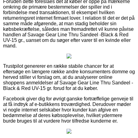
Foruden dette foreslåes det at køber er oppe på mærkerne
omkring de primære bestemmelser der spiller ind i
forbindelse med transaktionen, til eksempel hvilken
returneringsret internet firmaet lover. I relation til det er det på
samme måde afgørende, at man stadig beholder sin
købsbekræftelse, således man fremadrettet vil kunne påvise
handlen af Savage Gear Line Thru Sandeel -Black & Red
UV-15 gr., uanset om du søger efter varer til en kvinde eller
mand.
Trustpilot genererer en række stabile chancer for at
eftersøge en længere række andre konsumenters domme og
herved stiller vi forslag om, at du analyserer online
shoppens anmeldelser af Savage Gear Line Thru Sandeel -
Black & Red UV-15 gr. forud for at du køber.
Facebook giver dig for øvrigt ganske fortræffelige genveje til
at få indtryk af e-butikkens troværdighed. Derudover møder
vi nogle internet selskaber hvor kunder kan afgive en
bedømmelse af deres købsoplevelse, hvilket ydermere
burde bruges til at vurdere hvor tilfredse kunderne er.