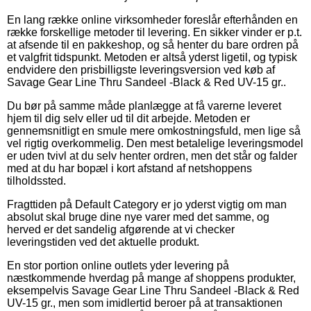
En lang række online virksomheder foreslår efterhånden en
række forskellige metoder til levering. En sikker vinder er p.t.
at afsende til en pakkeshop, og så henter du bare ordren på
et valgfrit tidspunkt. Metoden er altså yderst ligetil, og typisk
endvidere den prisbilligste leveringsversion ved køb af
Savage Gear Line Thru Sandeel -Black & Red UV-15 gr..
Du bør på samme måde planlægge at få varerne leveret
hjem til dig selv eller ud til dit arbejde. Metoden er
gennemsnitligt en smule mere omkostningsfuld, men lige så
vel rigtig overkommelig. Den mest betalelige leveringsmodel
er uden tvivl at du selv henter ordren, men det står og falder
med at du har bopæl i kort afstand af netshoppens
tilholdssted.
Fragttiden på Default Category er jo yderst vigtig om man
absolut skal bruge dine nye varer med det samme, og
herved er det sandelig afgørende at vi checker
leveringstiden ved det aktuelle produkt.
En stor portion online outlets yder levering på
næstkommende hverdag på mange af shoppens produkter,
eksempelvis Savage Gear Line Thru Sandeel -Black & Red
UV-15 gr., men som imidlertid beroer på at transaktionen