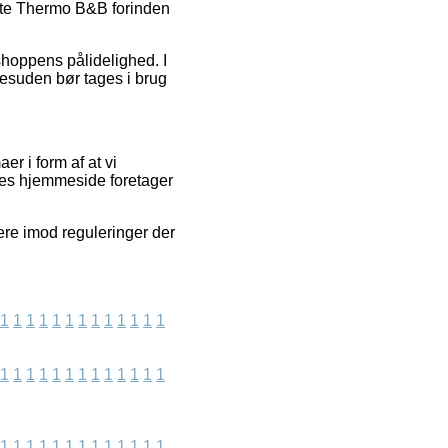
Lite Thermo B&B forinden
bshoppens pålidelighed. I
desuden bør tages i brug
r i form af at vi
res hjemmeside foretager
ere imod reguleringer der
1
1
1
1
1
1
1
1
1
1
1
1
1
1
1
1
1
1
1
1
1
1
1
1
1
1
1
1
1
1
1
1
1
1
1
1
1
1
1