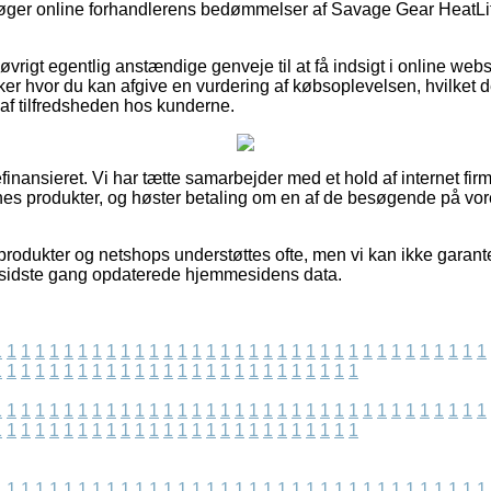
tersøger online forhandlerens bedømmelser af Savage Gear Heat
 øvrigt egentlig anstændige genveje til at få indsigt i online we
kker hvor du kan afgive en vurdering af købsoplevelsen, hvilket 
k af tilfredsheden hos kunderne.
ansieret. Vi har tætte samarbejder med et hold af internet firmae
rnes produkter, og høster betaling om en af de besøgende på vo
rodukter og netshops understøttes ofte, men vi kan ikke garant
i sidste gang opdaterede hjemmesidens data.
1
1
1
1
1
1
1
1
1
1
1
1
1
1
1
1
1
1
1
1
1
1
1
1
1
1
1
1
1
1
1
1
1
1
1
1
1
1
1
1
1
1
1
1
1
1
1
1
1
1
1
1
1
1
1
1
1
1
1
1
1
1
1
1
1
1
1
1
1
1
1
1
1
1
1
1
1
1
1
1
1
1
1
1
1
1
1
1
1
1
1
1
1
1
1
1
1
1
1
1
1
1
1
1
1
1
1
1
1
1
1
1
1
1
1
1
1
1
1
1
1
1
1
1
1
1
1
1
1
1
1
1
1
1
1
1
1
1
1
1
1
1
1
1
1
1
1
1
1
1
1
1
1
1
1
1
1