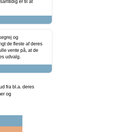
samtidig er til at
kegrej og
angt de fleste af deres
ulle vente på, at de
res udvalg.
 fra bl.a. deres
mer og