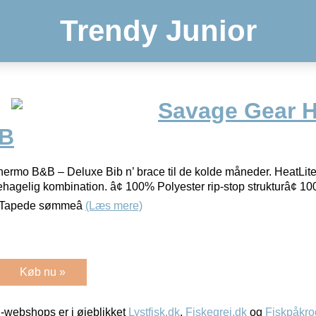
Trendy Junior
Savage Gear H
&B
rmo B&B – Deluxe Bib n’ brace til de kolde måneder. HeatLite 
t behagelig kombination. â¢ 100% Polyester rip-stop strukturâ¢
 Tapede sømmeâ
(Læs mere)
Køb nu »
-webshops er i øjeblikket
Lystfisk.dk
,
Fiskegrej.dk
og
Fiskpåkro