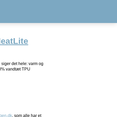
eatLite
siger det hele: varm og
 100% vandtæt TPU
gen.dk
, som alle har et