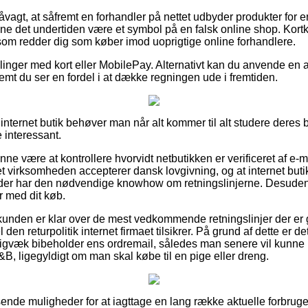
vagt, at såfremt en forhandler på nettet udbyder produkter for 
unne det undertiden være et symbol på en falsk online shop. Kor
, som redder dig som køber imod uoprigtige online forhandlere.
illinger med kort eller MobilePay. Alternativt kan du anvende en 
emt du ser en fordel i at dække regningen ude i fremtiden.
n internet butik behøver man når alt kommer til alt studere deres 
 interessant.
nne være at kontrollere hvorvidt netbutikken er verificeret af e
net virksomheden accepterer dansk lovgivning, og at internet bu
r der har den nødvendige knowhow om retningslinjerne. Desuden få
 med dit køb.
at kunden er klar over de mest vedkommende retningslinjer der er
l den returpolitik internet firmaet tilsikrer. På grund af dette e
digvæk bibeholder ens ordremail, således man senere vil kunne 
, ligegyldigt om man skal købe til en pige eller dreng.
ssende muligheder for at iagttage en lang række aktuelle forbrug