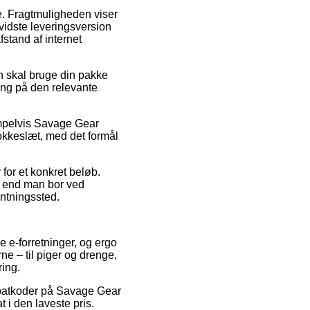
jde. Fragtmuligheden viser
vidste leveringsversion
fstand af internet
 skal bruge din pakke
ring på den relevante
empelvis Savage Gear
okkeslæt, med det formål
 for et konkret beløb.
d end man bor ved
hentningssted.
e e-forretninger, og ergo
ne – til piger og drenge,
ring.
 rabatkoder på Savage Gear
 i den laveste pris.