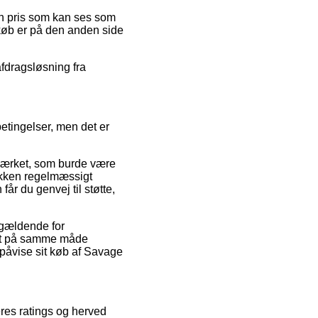
en pris som kan ses som
tkøb er på den anden side
afdragsløsning fra
betingelser, men det er
-mærket, som burde være
tikken regelmæssigt
r du genvej til støtte,
 gældende for
r det på samme måde
påvise sit køb af Savage
eres ratings og herved