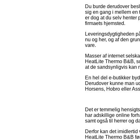
Du burde derudover beslutt
sig en gang i mellem en 
er dog at du selv henter p
firmaets hjemsted.
Leveringsdygtigheden på
nu og her, og af den grun
vare.
Masser af internet selsk
HeatLite Thermo B&B, som
at de sandsynligvis kan n
En hel del e-butikker byde
Derudover kunne man udvæ
Horsens, Hobro eller Assen
Det er temmelig hensigtsm
har adskillige online for
samt også til herrer og d
Derfor kan det imidlertid
HeatLite Thermo B&B før d