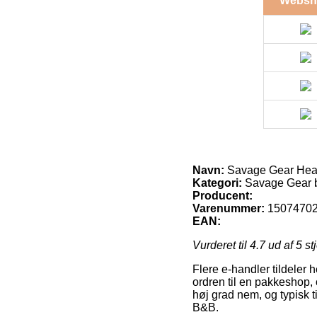
Websh
Navn:
Savage Gear Hea
Kategori:
Savage Gear 
Producent:
Varenummer:
1507470
EAN:
Vurderet til
4.7
ud af 5 st
Flere e-handler tildeler h
ordren til en pakkeshop, o
høj grad nem, og typisk 
B&B.