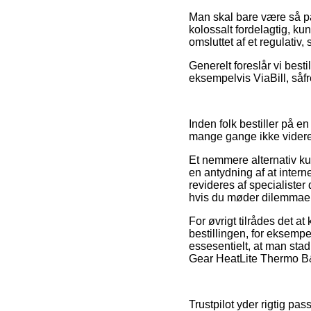
Man skal bare være så på
kolossalt fordelagtig, k
omsluttet af et regulativ
Generelt foreslår vi best
eksempelvis ViaBill, såfr
Inden folk bestiller på e
mange gange ikke videre
Et nemmere alternativ ku
en antydning af at inter
revideres af specialiste
hvis du møder dilemmaer
For øvrigt tilrådes det 
bestillingen, for eksempe
essesentielt, at man sta
Gear HeatLite Thermo B&B
Trustpilot yder rigtig pa