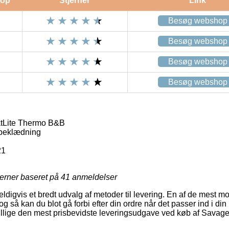
op
Stjerner
Link
Besøg webshop
Besøg webshop
Besøg webshop
Besøg webshop
tLite Thermo B&B
beklædning
21
jerner baseret på
41
anmeldelser
eldigvis et bredt udvalg af metoder til levering. En af de mest mo
g så kan du blot gå forbi efter din ordre når det passer ind i din
tillige den mest prisbevidste leveringsudgave ved køb af Sava