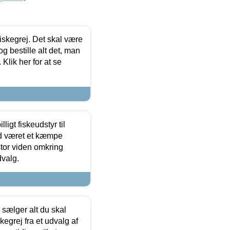
 fiskegrej. Det skal være
og bestille alt det, man
 Klik her for at se
ligt fiskeudstyr til
tid været et kæmpe
stor viden omkring
dvalg.
sælger alt du skal
skegrej fra et udvalg af