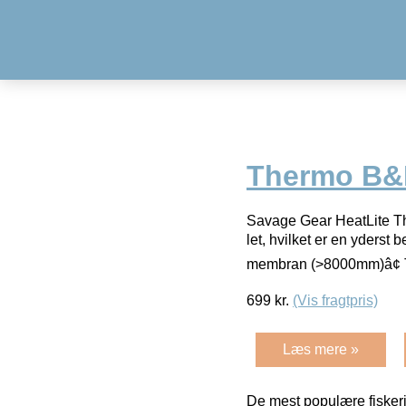
Thermo B
Savage Gear HeatLite The
let, hvilket er en yders
membran (>8000mm)â¢
699
kr.
(Vis fragtpris)
Læs mere »
De mest populære fiskeri