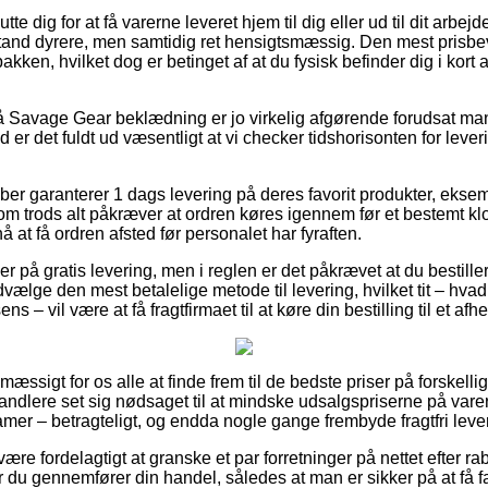
e dig for at få varerne leveret hjem til dig eller ud til dit arbe
tand dyrere, men samtidig ret hensigtsmæssig. Den mest prisbe
akken, hvilket dog er betinget af at du fysisk befinder dig i kort a
 Savage Gear beklædning er jo virkelig afgørende forudsat man
d er det fuldt ud væsentligt at vi checker tidshorisonten for leve
aber garanterer 1 dags levering på deres favorit produkter, eks
 trods alt påkræver at ordren køres igennem før et bestemt kl
å at få ordren afsted før personalet har fyraften.
r på gratis levering, men i reglen er det påkrævet at du bestiller
lge den mest betalelige metode til levering, hvilket tit – hva
s – vil være at få fragtfirmaet til at køre din bestilling til et af
æssigt for os alle at finde frem til de bedste priser på forskellig
handlere set sig nødsaget til at mindske udsalgspriserne på varer
amer – betragteligt, og endda nogle gange frembyde fragtfri leve
 være fordelagtigt at granske et par forretninger på nettet efter
u gennemfører din handel, således at man er sikker på at få fat