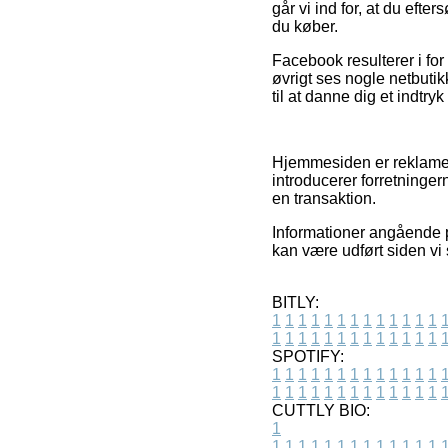
går vi ind for, at du ef
du køber.
Facebook resulterer i for
øvrigt ses nogle netbuti
til at danne dig et indtry
Hjemmesiden er reklamefin
introducerer forretninge
en transaktion.
Informationer angående p
kan være udført siden v
BITLY:
1
1
1
1
1
1
1
1
1
1
1
1
1
1
1
1
1
1
1
1
1
1
1
1
1
1
SPOTIFY:
1
1
1
1
1
1
1
1
1
1
1
1
1
1
1
1
1
1
1
1
1
1
1
1
1
1
CUTTLY BIO:
1
1
1
1
1
1
1
1
1
1
1
1
1
1