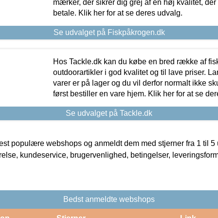
mærker, der sikrer dig grej af en høj kvalitet, der 
betale. Klik her for at se deres udvalg.
Se udvalget på Fiskpåkrogen.dk
Hos Tackle.dk kan du købe en bred række af fis
outdoorartikler i god kvalitet og til lave priser. L
varer er på lager og du vil derfor normalt ikke sk
først bestiller en vare hjem. Klik her for at se de
Se udvalget på Tackle.dk
t populære webshops og anmeldt dem med stjerner fra 1 til 5 ud
rrelse, kundeservice, brugervenlighed, betingelser, leveringsfor
Bedst anmeldte webshops