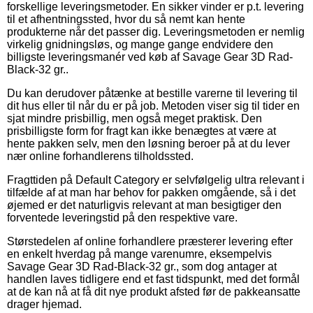
forskellige leveringsmetoder. En sikker vinder er p.t. levering
til et afhentningssted, hvor du så nemt kan hente
produkterne når det passer dig. Leveringsmetoden er nemlig
virkelig gnidningsløs, og mange gange endvidere den
billigste leveringsmanér ved køb af Savage Gear 3D Rad-
Black-32 gr..
Du kan derudover påtænke at bestille varerne til levering til
dit hus eller til når du er på job. Metoden viser sig til tider en
sjat mindre prisbillig, men også meget praktisk. Den
prisbilligste form for fragt kan ikke benægtes at være at
hente pakken selv, men den løsning beroer på at du lever
nær online forhandlerens tilholdssted.
Fragttiden på Default Category er selvfølgelig ultra relevant i
tilfælde af at man har behov for pakken omgående, så i det
øjemed er det naturligvis relevant at man besigtiger den
forventede leveringstid på den respektive vare.
Størstedelen af online forhandlere præsterer levering efter
en enkelt hverdag på mange varenumre, eksempelvis
Savage Gear 3D Rad-Black-32 gr., som dog antager at
handlen laves tidligere end et fast tidspunkt, med det formål
at de kan nå at få dit nye produkt afsted før de pakkeansatte
drager hjemad.