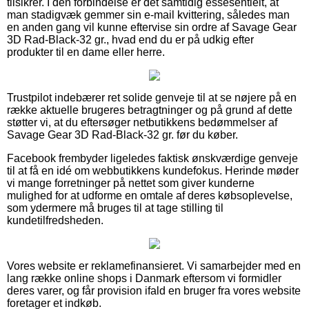
tilsikrer. I den forbindelse er det samtidig essesentielt, at
man stadigvæk gemmer sin e-mail kvittering, således man
en anden gang vil kunne eftervise sin ordre af Savage Gear
3D Rad-Black-32 gr., hvad end du er på udkig efter
produkter til en dame eller herre.
Trustpilot indebærer ret solide genveje til at se nøjere på en
række aktuelle brugeres betragtninger og på grund af dette
støtter vi, at du eftersøger netbutikkens bedømmelser af
Savage Gear 3D Rad-Black-32 gr. før du køber.
Facebook frembyder ligeledes faktisk ønskværdige genveje
til at få en idé om webbutikkens kundefokus. Herinde møder
vi mange forretninger på nettet som giver kunderne
mulighed for at udforme en omtale af deres købsoplevelse,
som ydermere må bruges til at tage stilling til
kundetilfredsheden.
Vores website er reklamefinansieret. Vi samarbejder med en
lang række online shops i Danmark eftersom vi formidler
deres varer, og får provision ifald en bruger fra vores website
foretager et indkøb.