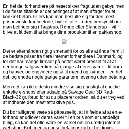
En hel del forhandlere på nettet sikrer fragt uden gebyr, men
i de fleste tilfælde er det betinget af at man aftager for et
konkret beløb. Ellers kan man beslutte sig for den mest
prisbevidste fragtmetode, hvilket ofte – uden hensyn til om
man befinder sig i Taastrup, Rønne eller Slangerup – vil
blive at få dem til at bringe dine produkter til en pakkeshop.
Det er efterhånden rigtig smertefrit for os alle at finde frem til
de bedste priser fra flere internet forhandlere i Danmark, og
for det har mange firmaer på nettet været presset til at at
nedbringe salgsværdien på mange af deres varer – til børn
og babyer, og endvidere også til mænd og kvinder – en hel
del, og endda nogle gange garantere levering uden betaling.
Men det kan ikke desto mindre vise sig gunstigt at checke
enkelte e-shops efter udsalg på Savage Gear 3D Rad-
Black-32 gr. forud for at du placerer ordren, så du er tryg ved
at indhente den mest attraktive pris.
Du bør alligevel være så påpasselig, at i tilfælde af at en e-
forhandler udlover deres varer til en pris som er uendeligt
billig, så kan det ofte være en varsel om en uærlig internet
webshop. Køb med gængse betalingskort er heldigvis