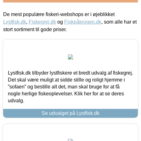
De mest populære fiskeri-webshops er i øjeblikket
Lystfisk.dk
,
Fiskegrej.dk
og
Fiskpåkrogen.dk
, som alle har et
stort sortiment til gode priser.
Lystfisk.dk tilbyder lystfiskere et bredt udvalg af fiskegrej.
Det skal være muligt at sidde stille og roligt hjemme i
”sofaen” og bestille alt det, man skal bruge for at få
nogle herlige fiskeoplevelser. Klik her for at se deres
udvalg.
Se udvalget på Lystfisk.dk