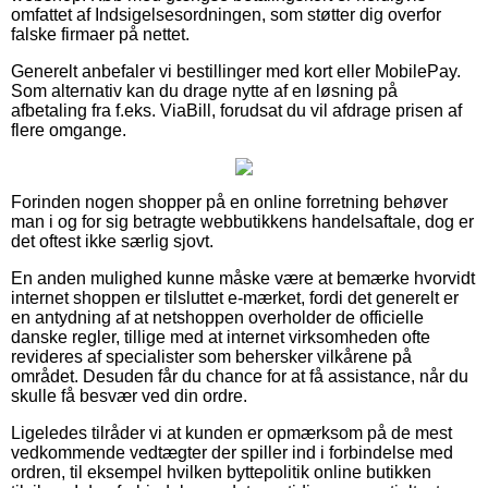
omfattet af Indsigelsesordningen, som støtter dig overfor
falske firmaer på nettet.
Generelt anbefaler vi bestillinger med kort eller MobilePay.
Som alternativ kan du drage nytte af en løsning på
afbetaling fra f.eks. ViaBill, forudsat du vil afdrage prisen af
flere omgange.
Forinden nogen shopper på en online forretning behøver
man i og for sig betragte webbutikkens handelsaftale, dog er
det oftest ikke særlig sjovt.
En anden mulighed kunne måske være at bemærke hvorvidt
internet shoppen er tilsluttet e-mærket, fordi det generelt er
en antydning af at netshoppen overholder de officielle
danske regler, tillige med at internet virksomheden ofte
revideres af specialister som behersker vilkårene på
området. Desuden får du chance for at få assistance, når du
skulle få besvær ved din ordre.
Ligeledes tilråder vi at kunden er opmærksom på de mest
vedkommende vedtægter der spiller ind i forbindelse med
ordren, til eksempel hvilken byttepolitik online butikken