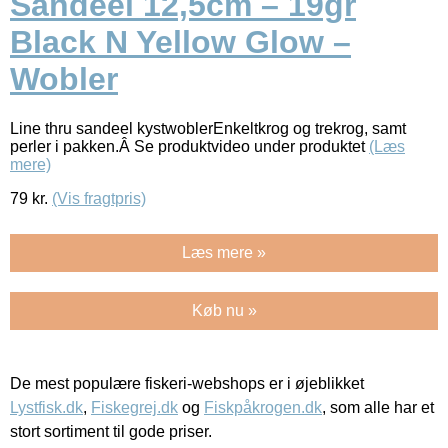
Sandeel 12,5cm – 19gr
Black N Yellow Glow –
Wobler
Line thru sandeel kystwoblerEnkeltkrog og trekrog, samt
perler i pakken.Â Se produktvideo under produktet
(Læs
mere)
79
kr.
(Vis fragtpris)
Læs mere »
Køb nu »
De mest populære fiskeri-webshops er i øjeblikket
Lystfisk.dk
,
Fiskegrej.dk
og
Fiskpåkrogen.dk
, som alle har et
stort sortiment til gode priser.