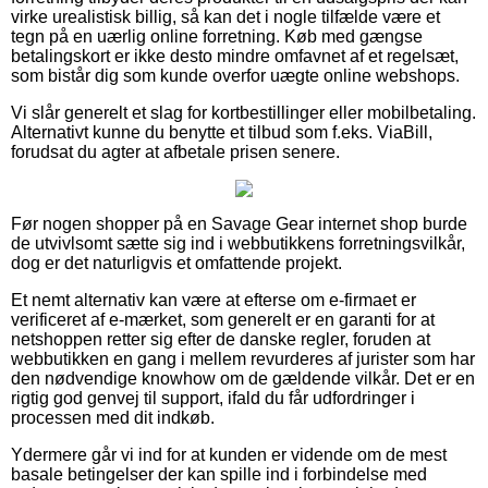
virke urealistisk billig, så kan det i nogle tilfælde være et
tegn på en uærlig online forretning. Køb med gængse
betalingskort er ikke desto mindre omfavnet af et regelsæt,
som bistår dig som kunde overfor uægte online webshops.
Vi slår generelt et slag for kortbestillinger eller mobilbetaling.
Alternativt kunne du benytte et tilbud som f.eks. ViaBill,
forudsat du agter at afbetale prisen senere.
Før nogen shopper på en Savage Gear internet shop burde
de utvivlsomt sætte sig ind i webbutikkens forretningsvilkår,
dog er det naturligvis et omfattende projekt.
Et nemt alternativ kan være at efterse om e-firmaet er
verificeret af e-mærket, som generelt er en garanti for at
netshoppen retter sig efter de danske regler, foruden at
webbutikken en gang i mellem revurderes af jurister som har
den nødvendige knowhow om de gældende vilkår. Det er en
rigtig god genvej til support, ifald du får udfordringer i
processen med dit indkøb.
Ydermere går vi ind for at kunden er vidende om de mest
basale betingelser der kan spille ind i forbindelse med