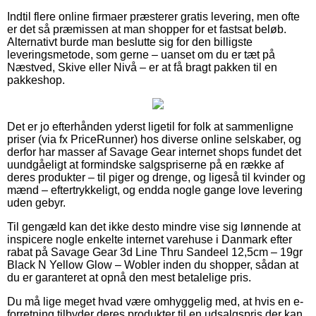
Indtil flere online firmaer præsterer gratis levering, men ofte
er det så præmissen at man shopper for et fastsat beløb.
Alternativt burde man beslutte sig for den billigste
leveringsmetode, som gerne – uanset om du er tæt på
Næstved, Skive eller Nivå – er at få bragt pakken til en
pakkeshop.
Det er jo efterhånden yderst ligetil for folk at sammenligne
priser (via fx PriceRunner) hos diverse online selskaber, og
derfor har masser af Savage Gear internet shops fundet det
uundgåeligt at formindske salgspriserne på en række af
deres produkter – til piger og drenge, og ligeså til kvinder og
mænd – eftertrykkeligt, og endda nogle gange love levering
uden gebyr.
Til gengæld kan det ikke desto mindre vise sig lønnende at
inspicere nogle enkelte internet varehuse i Danmark efter
rabat på Savage Gear 3d Line Thru Sandeel 12,5cm – 19gr
Black N Yellow Glow – Wobler inden du shopper, sådan at
du er garanteret at opnå den mest betalelige pris.
Du må lige meget hvad være omhyggelig med, at hvis en e-
forretning tilbyder deres produkter til en udsalgspris der kan