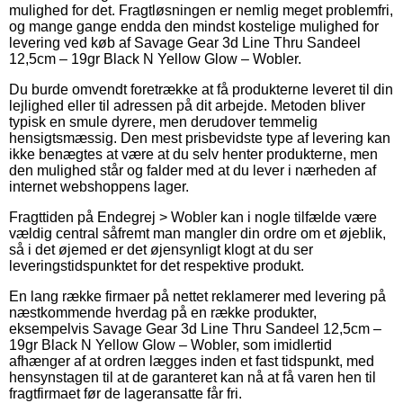
mulighed for det. Fragtløsningen er nemlig meget problemfri,
og mange gange endda den mindst kostelige mulighed for
levering ved køb af Savage Gear 3d Line Thru Sandeel
12,5cm – 19gr Black N Yellow Glow – Wobler.
Du burde omvendt foretrække at få produkterne leveret til din
lejlighed eller til adressen på dit arbejde. Metoden bliver
typisk en smule dyrere, men derudover temmelig
hensigtsmæssig. Den mest prisbevidste type af levering kan
ikke benægtes at være at du selv henter produkterne, men
den mulighed står og falder med at du lever i nærheden af
internet webshoppens lager.
Fragttiden på Endegrej > Wobler kan i nogle tilfælde være
vældig central såfremt man mangler din ordre om et øjeblik,
så i det øjemed er det øjensynligt klogt at du ser
leveringstidspunktet for det respektive produkt.
En lang række firmaer på nettet reklamerer med levering på
næstkommende hverdag på en række produkter,
eksempelvis Savage Gear 3d Line Thru Sandeel 12,5cm –
19gr Black N Yellow Glow – Wobler, som imidlertid
afhænger af at ordren lægges inden et fast tidspunkt, med
hensynstagen til at de garanteret kan nå at få varen hen til
fragtfirmaet før de lageransatte får fri.