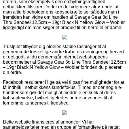
ordren, som eksempelvis den ombytningsrettighed
netbutikken tilsikrer. Derfor er det ydermere afgørende, at
man altid bibeholder ens købsbekræftelse, således man i
fremtiden kan vidne om handlen af Savage Gear 3d Line
Thru Sandeel 12,5cm – 19gr Black N Yellow Glow – Wobler,
ligegyldigt om man søger et produkt til en herre eller dame.
Trustpilot tilbyder dig aldeles stabile løsninger til at
gennemrode forskellige andre køberes meninger og herved
er det godt, at du gennemgår internet webshoppens
bedømmelser af Savage Gear 3d Line Thru Sandeel 12,5cm
– 19gr Black N Yellow Glow – Wobler forinden du placerer
din ordre.
Facebook resulterer i lige så vel tilpas fine muligheder for at
få indblik i netbutikkens kundefokus. Tilmed er der nogle e-
handler som gør det muligt at meddele en kritik af deres
købsoplevelse, hvilket ligeledes burde anvendes til at
fornemme kundernes tilfredshed.
Dette website finansieres af annoncer. Vi har
samarbejdsaftaler med en gruppe af forhandlere på nettet