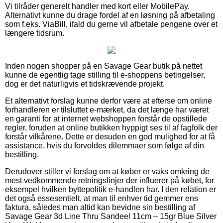
Vi tilråder generelt handler med kort eller MobilePay.
Alternativt kunne du drage fordel af en løsning på afbetaling
som f.eks. ViaBill, ifald du gerne vil afbetale pengene over et
længere tidsrum.
Inden nogen shopper på en Savage Gear butik på nettet
kunne de egentlig tage stilling til e-shoppens betingelser,
dog er det naturligvis et tidskrævende projekt.
Et alternativt forslag kunne derfor være at efterse om online
forhandleren er tilsluttet e-mærket, da det længe har været
en garanti for at internet webshoppen forstår de opstillede
regler, foruden at online butikken hyppigt ses til af fagfolk der
forstår vilkårene. Dette er desuden en god mulighed for at få
assistance, hvis du forvoldes dilemmaer som følge af din
bestilling.
Derudover stiller vi forslag om at køber er vaks omkring de
mest vedkommende retningslinjer der influerer på købet, for
eksempel hvilken byttepolitik e-handlen har. I den relation er
det også essesentielt, at man til enhver tid gemmer ens
faktura, således man altid kan bevidne sin bestilling af
Savage Gear 3d Line Thru Sandeel 11cm – 15gr Blue Silver