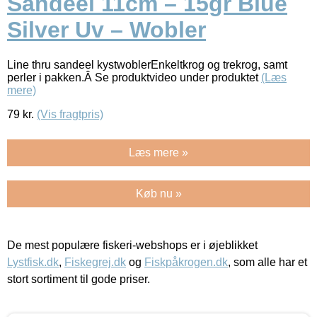
Sandeel 11cm – 15gr Blue
Silver Uv – Wobler
Line thru sandeel kystwoblerEnkeltkrog og trekrog, samt
perler i pakken.Â Se produktvideo under produktet
(Læs
mere)
79
kr.
(Vis fragtpris)
Læs mere »
Køb nu »
De mest populære fiskeri-webshops er i øjeblikket
Lystfisk.dk
,
Fiskegrej.dk
og
Fiskpåkrogen.dk
, som alle har et
stort sortiment til gode priser.