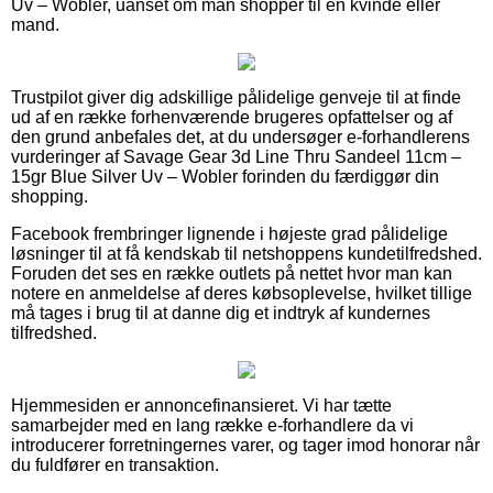
Uv – Wobler, uanset om man shopper til en kvinde eller
mand.
Trustpilot giver dig adskillige pålidelige genveje til at finde
ud af en række forhenværende brugeres opfattelser og af
den grund anbefales det, at du undersøger e-forhandlerens
vurderinger af Savage Gear 3d Line Thru Sandeel 11cm –
15gr Blue Silver Uv – Wobler forinden du færdiggør din
shopping.
Facebook frembringer lignende i højeste grad pålidelige
løsninger til at få kendskab til netshoppens kundetilfredshed.
Foruden det ses en række outlets på nettet hvor man kan
notere en anmeldelse af deres købsoplevelse, hvilket tillige
må tages i brug til at danne dig et indtryk af kundernes
tilfredshed.
Hjemmesiden er annoncefinansieret. Vi har tætte
samarbejder med en lang række e-forhandlere da vi
introducerer forretningernes varer, og tager imod honorar når
du fuldfører en transaktion.