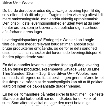
Silver Uv – Wobler.
Du burde derudover udse dig at vælge levering hjem til dig
selv eller ud på dit arbejde. Fragtmetoden viser sig oftest lidt
mere omkostningsfuld, men endda virkelig uproblematisk.
Den prisbilligste leveringsmulighed er uden tvivl at du selv
henter ordren, som jo kræver at du befinder dig i nærheden
af e-forhandlerens lager.
Leveringstidspunktet på Endegrej > Wobler kan i nogle
tilfælde være meget relevant forudsat man absolut skal
bruge produkterne omgående, og derfor er det i sandhed
essentielt at man checker det forventede leveringstidspunkt
for den pågældende vare.
En del e-handler lover muligheden for dag-til-dag levering
på en række produkter, eksempelvis Savage Gear 3d Line
Thru Sandeel 11cm – 15gr Blue Silver Uv – Wobler, men
som trods alt regnes ud fra at bestillingen gennemføres før et
fast tidspunkt, sådan at de sandsynligvis kan nå at få pakken
klargjort inden de pakkeansatte drager hjemad.
En hel del forhandlere på nettet sikrer fri fragt, men i de fleste
tilfælde er det forbeholdt når der indkøbes for en konkret
sum. Som alternativ skal du tage den mest betalelige