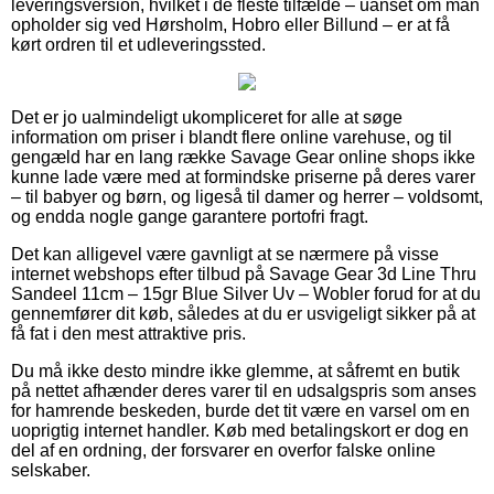
leveringsversion, hvilket i de fleste tilfælde – uanset om man
opholder sig ved Hørsholm, Hobro eller Billund – er at få
kørt ordren til et udleveringssted.
Det er jo ualmindeligt ukompliceret for alle at søge
information om priser i blandt flere online varehuse, og til
gengæld har en lang række Savage Gear online shops ikke
kunne lade være med at formindske priserne på deres varer
– til babyer og børn, og ligeså til damer og herrer – voldsomt,
og endda nogle gange garantere portofri fragt.
Det kan alligevel være gavnligt at se nærmere på visse
internet webshops efter tilbud på Savage Gear 3d Line Thru
Sandeel 11cm – 15gr Blue Silver Uv – Wobler forud for at du
gennemfører dit køb, således at du er usvigeligt sikker på at
få fat i den mest attraktive pris.
Du må ikke desto mindre ikke glemme, at såfremt en butik
på nettet afhænder deres varer til en udsalgspris som anses
for hamrende beskeden, burde det tit være en varsel om en
uoprigtig internet handler. Køb med betalingskort er dog en
del af en ordning, der forsvarer en overfor falske online
selskaber.