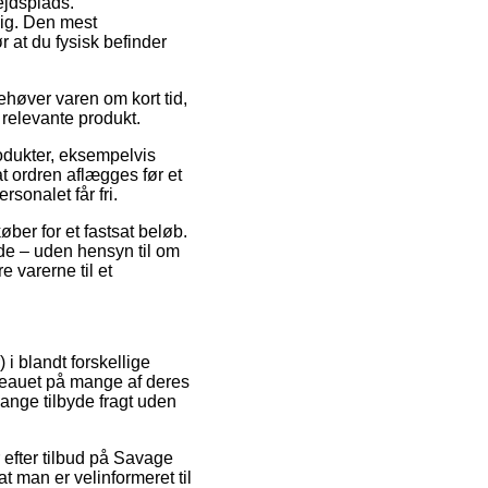
ejdsplads.
ig. Den mest
r at du fysisk befinder
ehøver varen om kort tid,
t relevante produkt.
odukter, eksempelvis
 ordren aflægges før et
sonalet får fri.
ber for et fastsat beløb.
de – uden hensyn til om
e varerne til et
i blandt forskellige
iveauet på mange af deres
gange tilbyde fragt uden
 efter tilbud på Savage
 man er velinformeret til