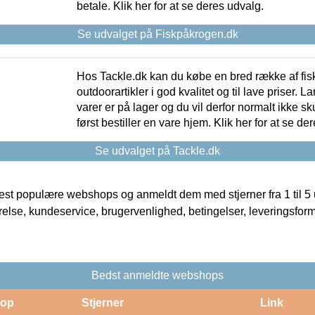
betale. Klik her for at se deres udvalg.
Se udvalget på Fiskpåkrogen.dk
Hos Tackle.dk kan du købe en bred række af fis
outdoorartikler i god kvalitet og til lave priser. L
varer er på lager og du vil derfor normalt ikke sk
først bestiller en vare hjem. Klik her for at se de
Se udvalget på Tackle.dk
t populære webshops og anmeldt dem med stjerner fra 1 til 5 ud
rrelse, kundeservice, brugervenlighed, betingelser, leveringsfor
Bedst anmeldte webshops
op
Stjerner
Link