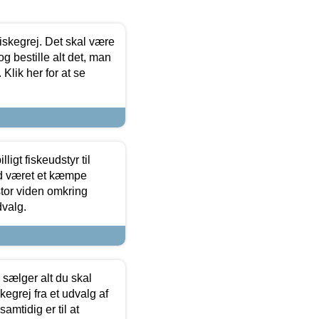
 fiskegrej. Det skal være
og bestille alt det, man
 Klik her for at se
ligt fiskeudstyr til
tid været et kæmpe
stor viden omkring
dvalg.
sælger alt du skal
skegrej fra et udvalg af
samtidig er til at