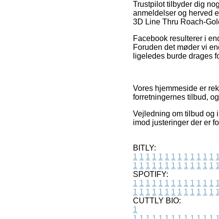
Trustpilot tilbyder dig 
anmeldelser og herved e
3D Line Thru Roach-Gold
Facebook resulterer i end
Foruden det møder vi end
ligeledes burde drages fo
Vores hjemmeside er rekl
forretningernes tilbud, og
Vejledning om tilbud og i
imod justeringer der er f
BITLY:
1
1
1
1
1
1
1
1
1
1
1
1
1
1
1
1
1
1
1
1
1
1
1
1
1
1
SPOTIFY:
1
1
1
1
1
1
1
1
1
1
1
1
1
1
1
1
1
1
1
1
1
1
1
1
1
1
CUTTLY BIO:
1
1
1
1
1
1
1
1
1
1
1
1
1
1