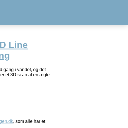
D Line
ing
d gang i vandet, og det
t er et 3D scan af en ægte
gen.dk
, som alle har et