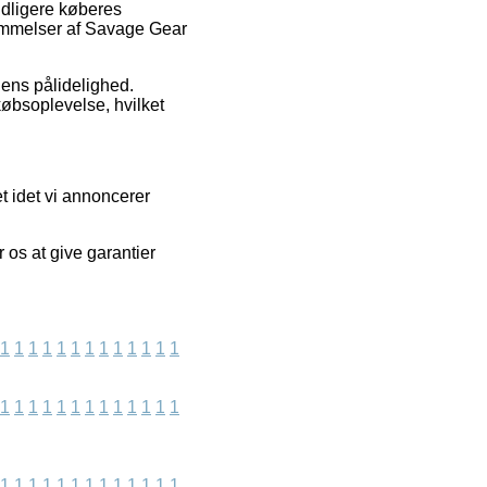
idligere køberes
dømmelser af Savage Gear
lens pålidelighed.
købsoplevelse, hvilket
t idet vi annoncerer
 os at give garantier
1
1
1
1
1
1
1
1
1
1
1
1
1
1
1
1
1
1
1
1
1
1
1
1
1
1
1
1
1
1
1
1
1
1
1
1
1
1
1