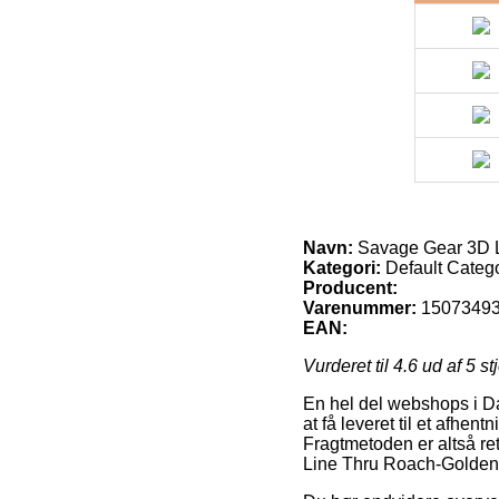
Navn:
Savage Gear 3D L
Kategori:
Default Categ
Producent:
Varenummer:
1507349
EAN:
Vurderet til
4.6
ud af 5 st
En hel del webshops i Da
at få leveret til et afhent
Fragtmetoden er altså re
Line Thru Roach-Golden 