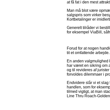
at få fat i den mest attrakt
Man må blot være opmærks
salgspris som virker besy
Kortbetalinger er imidlert
Generelt tilråder vi best
for eksempel ViaBill, såf
Forud for at nogen handl
tit et omfattende arbejde.
En anden valgmulighed k
har været en sikring om a
og til revideres af jurist
forvoldes dilemmaer i pr
Endvidere slår vi et sla
handlen, som for eksempe
tilmed vigtigt, at man st
Line Thru Roach-Golden O