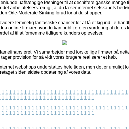
nogenlunde uafhængige løsninger til at dechifrere ganske mange t
r det anbefalelsesværdigt, at du læser internet selskabets be
en Orfe-Moderate Sinking forud for at du shopper.
videre temmelig fantastiske chancer for at få et kig ind i e-hand
da online firmaer hvor du kan publicere en vurdering af deres 
rdel af til at fornemme tidligere kunders oplevelser.
amefinansieret. Vi samarbejder med forskellige firmaer på nette
 tager provision for så vidt vores brugere realiserer et køb.
nternet webshops understøttes hele tiden, men det er umuligt for
oretaget siden sidste opdatering af vores data.
1
1
1
1
1
1
1
1
1
1
1
1
1
1
1
1
1
1
1
1
1
1
1
1
1
1
1
1
1
1
1
1
1
1
1
1
1
1
1
1
1
1
1
1
1
1
1
1
1
1
1
1
1
1
1
1
1
1
1
1
1
1
1
1
1
1
1
1
1
1
1
1
1
1
1
1
1
1
1
1
1
1
1
1
1
1
1
1
1
1
1
1
1
1
1
1
1
1
1
1
1
1
1
1
1
1
1
1
1
1
1
1
1
1
1
1
1
1
1
1
1
1
1
1
1
1
1
1
1
1
1
1
1
1
1
1
1
1
1
1
1
1
1
1
1
1
1
1
1
1
1
1
1
1
1
1
1