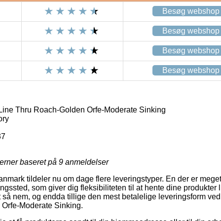
Besøg webshop
Besøg webshop
Besøg webshop
Besøg webshop
ine Thru Roach-Golden Orfe-Moderate Sinking
ory
37
jerner baseret på
9
anmeldelser
nmark tildeler nu om dage flere leveringstyper. En der er meg
ningssted, som giver dig fleksibiliteten til at hente dine produkter 
t så nem, og endda tillige den mest betalelige leveringsform v
Orfe-Moderate Sinking.