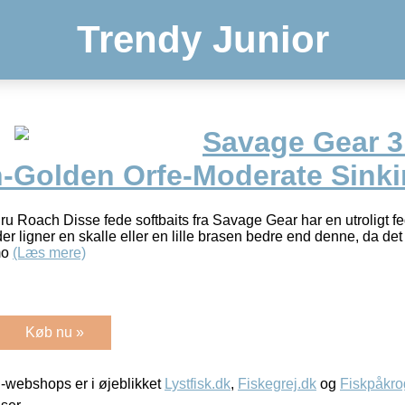
Trendy Junior
Savage Gear 3
-Golden Orfe-Moderate Sink
 Roach Disse fede softbaits fra Savage Gear har en utroligt fe
der ligner en skalle eller en lille brasen bedre end denne, da de
mo
(Læs mere)
Køb nu »
-webshops er i øjeblikket
Lystfisk.dk
,
Fiskegrej.dk
og
Fiskpåkro