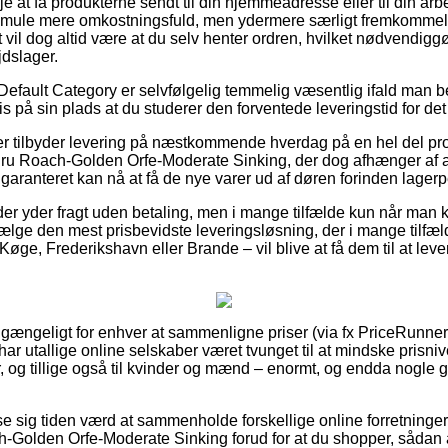
 at få produkterne sendt til din hjemmeadresse eller til din arb
n smule mere omkostningsfuld, men ydermere særligt fremkommel
t vil dog altid være at du selv henter ordren, hvilket nødvendiggø
dslager.
Default Category er selvfølgelig temmelig væsentlig ifald man b
vis på sin plads at du studerer den forventede leveringstid for de
ker tilbyder levering på næstkommende hverdag på en hel del pr
u Roach-Golden Orfe-Moderate Sinking, der dog afhænger af at
 garanteret kan nå at få de nye varer ud af døren forinden lagerper
er yder fragt uden betaling, men i mange tilfælde kun når man kø
ge den mest prisbevidste leveringsløsning, der i mange tilfæl
øge, Frederikshavn eller Brande – vil blive at få dem til at lever
 gængeligt for enhver at sammenligne priser (via fx PriceRunner) 
har utallige online selskaber været tvunget til at mindske prisn
r, og tillige også til kvinder og mænd – enormt, og endda nogle 
se sig tiden værd at sammenholde forskellige online forretninger
Golden Orfe-Moderate Sinking forud for at du shopper, sådan at