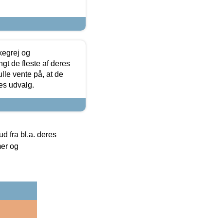
kegrej og
angt de fleste af deres
ulle vente på, at de
res udvalg.
 fra bl.a. deres
mer og