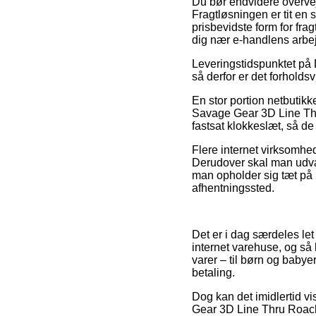
Du bør endvidere overveje
Fragtløsningen er tit e
prisbevidste form for frag
dig nær e-handlens arbej
Leveringstidspunktet på 
så derfor er det forholds
En stor portion netbutik
Savage Gear 3D Line Thr
fastsat klokkeslæt, så de
Flere internet virksomhed
Derudover skal man udvæl
man opholder sig tæt på K
afhentningssted.
Det er i dag særdeles let
internet varehuse, og så 
varer – til børn og babye
betaling.
Dog kan det imidlertid vi
Gear 3D Line Thru Roach-