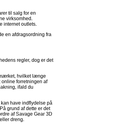
r til salg for en
line virksomhed.
e internet outlets.
de en afdragsordning fra
hedens regler, dog er det
mærket, hvilket længe
 online forretningen af
bakning, ifald du
 kan have indflydelse på
å grund af dette er det
n ordre af Savage Gear 3D
ller dreng.