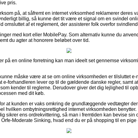
ive pris.
om på, at såfremt en internet virksomhed reklamerer deres vare
nderligt billig, så kunne det tit være et signal om en svindel on
id omsluttet af et reglement, der assisterer folk overfor svindlend
illinger med kort eller MobilePay. Som alternativ kunne du anven
remt du agter at honorere beløbet over tid.
er på en online forretning kan man ideelt set gennemse virksom
unne måske være at se om online virksomheden er tilsluttet e-
t e-forhandleren lever op til de gældende danske regler, samt at
er som kender til reglerne. Derudover giver det dig lejlighed til op
ocessen med dit køb.
g for at kunden er vaks omkring de grundlæggende vedtægter der
l hvilken ombytningsrettighed internet virksomheden benytter. P
adig sikrer ens ordrekvittering, så man i fremtiden kan bevise si
rfe-Moderate Sinking, hvad end du er på shopping til en pige e