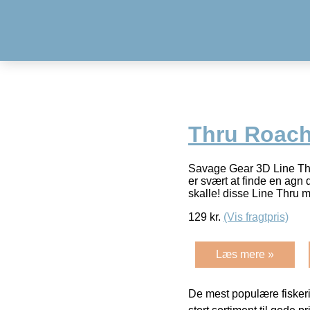
Thru Roach
Savage Gear 3D Line Thru
er svært at finde en agn 
skalle! disse Line Thru 
129
kr.
(Vis fragtpris)
Læs mere »
De mest populære fiskeri