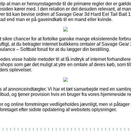
jælp at man er hensynstagende til de primære regler der er gælde
mesiden kører med. I den relation er det desuden relevant, at ma
nhver tid kan bevise ordren af Savage Gear 3d Hard Eel Tail Bait
ad end man er på gaveindkøb til en mand eller kvinde.
elt sikre chancer for at fortolke ganske mange eksisterende forb
nuftigt, at du betragter internet butikkens omtaler af Savage Gear
ance – Softbait forud for at du lægger din bestilling.
des visse habile metoder til at få indtryk af internet forhandle
ops som gør det muligt at ytre en omtale af deres køb, som till
nders oplevelser.
s af annonceindtægter. Vi har et tæt samarbejde med en samling
ilbud, og tjener provision hvis en bruger fra vores hjemmeside rea
 og online forretninger vedligeholdes jævnligt, men vi påtager o
retaget efter sidste opdatering af websitets oplysninger.
1
1
1
1
1
1
1
1
1
1
1
1
1
1
1
1
1
1
1
1
1
1
1
1
1
1
1
1
1
1
1
1
1
1
1