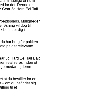
 almindelige er nu til
hed for det. Denne er
ge Gear 3d Hard Eel Tail
 arbejdsplads. Muligheden
løsning vil dog til
 befinder dig i
 du har brug for pakken
dato på det relevante
ear 3d Hard Eel Tail Bait
nen realiseres inden et
 lagermedarbejderne
 at du bestiller for en
t – om du befinder sig
lling til et