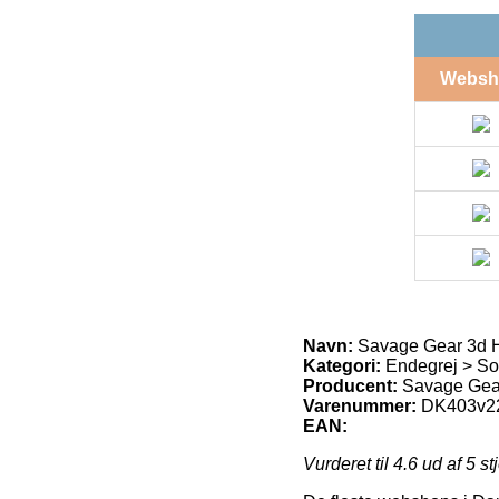
Websh
Navn:
Savage Gear 3d Ha
Kategori:
Endegrej > Sof
Producent:
Savage Gea
Varenummer:
DK403v2
EAN:
Vurderet til
4.6
ud af 5 st