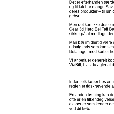
Det er efterhånden særdel
og til tak har mange Sav
deres produkter – til jun
gebyr.
Men det kan ikke desto m
Gear 3d Hard Eel Tail Ba
sikker på at modtage den 
Man bør imidlertid være 
udsalgspris som kan ses 
Betalinger med kort er he
Vi anbefaler generelt kø
ViaBill, hvis du agter a
Inden folk køber hos en 
reglen et tidskrævende a
En anden løsning kan de
ofte er en tilkendegivelse
eksperter som kender de 
ved dit køb.