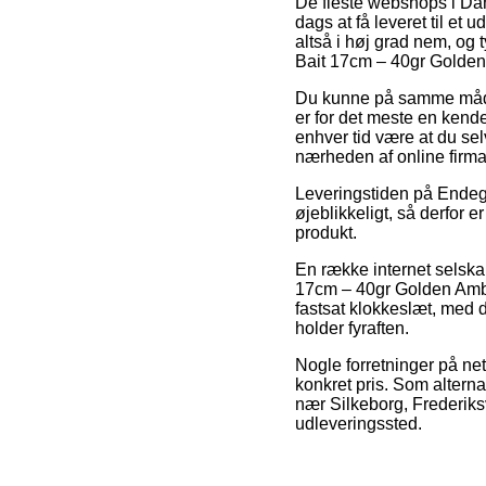
De fleste webshops i Danm
dags at få leveret til et
altså i høj grad nem, og 
Bait 17cm – 40gr Golden
Du kunne på samme måde b
er for det meste en kende
enhver tid være at du se
nærheden af online firma
Leveringstiden på Endegr
øjeblikkeligt, så derfor 
produkt.
En række internet selskab
17cm – 40gr Golden Ambul
fastsat klokkeslæt, med 
holder fyraften.
Nogle forretninger på net
konkret pris. Som altern
nær Silkeborg, Frederiksvær
udleveringssted.