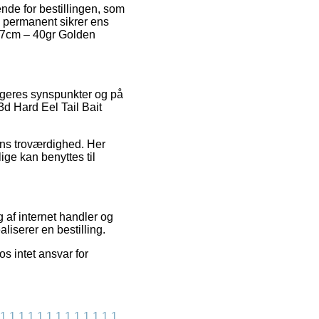
nde for bestillingen, som
n permanent sikrer ens
 17cm – 40gr Golden
rugeres synspunkter og på
 3d Hard Eel Tail Bait
rens troværdighed. Her
ige kan benyttes til
 af internet handler og
liserer en bestilling.
s intet ansvar for
1
1
1
1
1
1
1
1
1
1
1
1
1