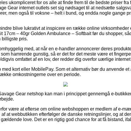
es ukompliceret for os alle at finde frem til de bedste priser fra
age Gear internet outlets set sig nødsaget til at nedsætte salgs
iorer, men også til voksne – helt i bund, og endda nogle gange 
indre blive lukrativt at inspicere en række online virksomheder
it 17cm – 40gr Golden Ambulance – Softbait før du shopper, såd
billigste pris.
omhyggelig med, at når en e-handler annoncerer deres produkter 
som hamrende gunstig, så er det for det meste være et fingerpe
ldigvis omfattet af en lov, der redder dig overfor uærlige internet
b med kort eller MobilePay. Som et alternativ bør du anvende et 
t dække omkostningerne over en periode.
Savage Gear netshop kan man i princippet gennemgå e-butikkens
rbejde.
rfor være at efterse om online webshoppen er medlem af e-mær
 af at webbutikken efterfølger de danske retningslinjer, og at den 
gældende love. Det er en rigtig god chance for at få bistand, if