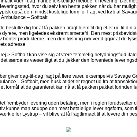
ark yder i dag mange forskellige metoder til levering. Det mest
 udleveringssted, hvor du selv kan hente pakken når du har mulig
typisk også den mindst kostelige form for fragt ved køb af Sava
 Ambulance – Softbait.
eslutte dig for at få pakken bragt hjem til dig eller ud til din
 dyrere, men ligeledes ekstremt smertefri. Den mest prisbevidste 
lv henter produkterne, men den løsning nødvendiggør at du fysisk
ets adresse.
ej > Softbait kan vise sig at være temmelig betydningsfuld ifald
er det særdeles væsentligt at du tjekker den forventede leverings
er giver dag-til-dag fragt på flere varer, eksempelvis Savage G
ance – Softbait, men husk at det er regnet ud fra at transaktio
det formål at de garanteret kan nå at få pakken pakket forinden
tet frembyder levering uden betaling, men i reglen forudsætter det
ativ kunne man snuppe den mest betalelige leveringsform, som ti
k eller Lystrup – vil blive at få fragtfirmaet til at levere din besti