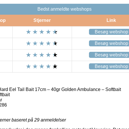
Bedst anmeldte webshops
op
Stjerner
Link
Besøg webshop
Besøg webshop
Besøg webshop
Besøg webshop
rd Eel Tail Bait 17cm – 40gr Golden Ambulance – Softbait
tbait
r
286
jerner baseret på
29
anmeldelser