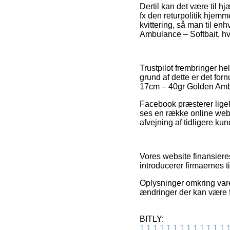
Dertil kan det være til h
fx den returpolitik hjem
kvittering, så man til e
Ambulance – Softbait, hv
Trustpilot frembringer h
grund af dette er det for
17cm – 40gr Golden Ambul
Facebook præsterer ligele
ses en række online websh
afvejning af tidligere ku
Vores website finansiere
introducerer firmaernes t
Oplysninger omkring varer
ændringer der kan være fo
BITLY:
1
1
1
1
1
1
1
1
1
1
1
1
1