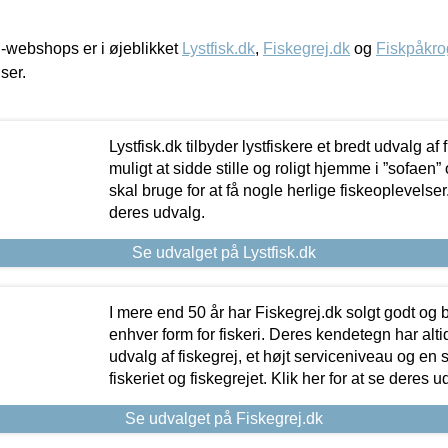
-webshops er i øjeblikket
Lystfisk.dk
,
Fiskegrej.dk
og
Fiskpåkro
iser.
Lystfisk.dk tilbyder lystfiskere et bredt udvalg af
muligt at sidde stille og roligt hjemme i ”sofaen” 
skal bruge for at få nogle herlige fiskeoplevelser.
deres udvalg.
Se udvalget på Lystfisk.dk
I mere end 50 år har Fiskegrej.dk solgt godt og bil
enhver form for fiskeri. Deres kendetegn har al
udvalg af fiskegrej, et højt serviceniveau og en 
fiskeriet og fiskegrejet. Klik her for at se deres u
Se udvalget på Fiskegrej.dk