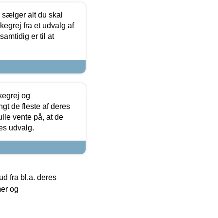
sælger alt du skal
skegrej fra et udvalg af
samtidig er til at
kegrej og
angt de fleste af deres
ulle vente på, at de
res udvalg.
 fra bl.a. deres
mer og