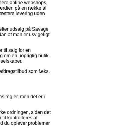
 flere online webshops,
værdien på en række af
præstere levering uden
 efter udsalg på Savage
an at man er usvigeligt
til salg for en
g om en uoprigtig butik.
 selskaber.
afdragstilbud som f.eks.
 regler, men det er i
ke ordningen, siden det
tit kontrolleres af
ald du oplever problemer