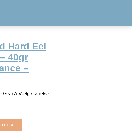
d Hard Eel
 – 40gr
ance –
ge Gear.Â Vælg størrelse
b nu »