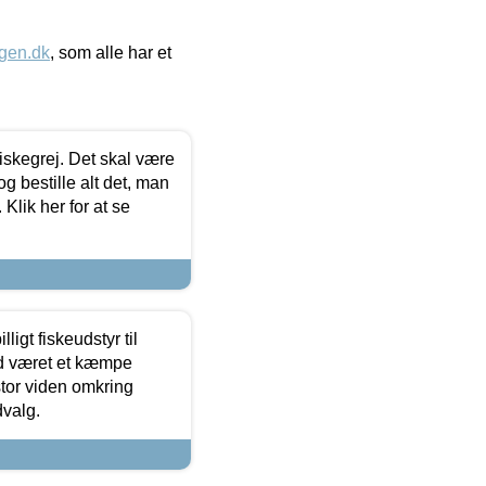
gen.dk
, som alle har et
 fiskegrej. Det skal være
og bestille alt det, man
 Klik her for at se
ligt fiskeudstyr til
tid været et kæmpe
stor viden omkring
dvalg.