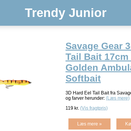
Trendy Junior
Savage Gear 3
Tail Bait 17cm
Golden Ambul
Softbait
3D Hard Eel Tail Bait fra Sava
og farver herunder:
(Læs mere)
119
kr.
(Vis fragtpris)
Læs mere »
Kø