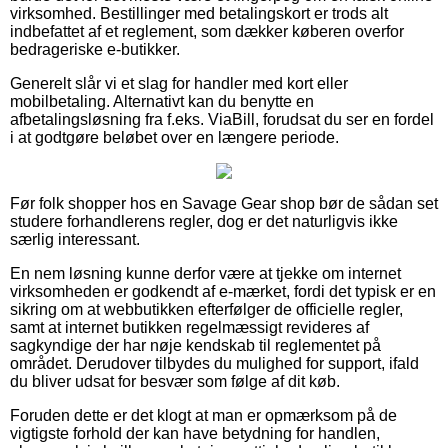
virksomhed. Bestillinger med betalingskort er trods alt
indbefattet af et reglement, som dækker køberen overfor
bedrageriske e-butikker.
Generelt slår vi et slag for handler med kort eller
mobilbetaling. Alternativt kan du benytte en
afbetalingsløsning fra f.eks. ViaBill, forudsat du ser en fordel
i at godtgøre beløbet over en længere periode.
Før folk shopper hos en Savage Gear shop bør de sådan set
studere forhandlerens regler, dog er det naturligvis ikke
særlig interessant.
En nem løsning kunne derfor være at tjekke om internet
virksomheden er godkendt af e-mærket, fordi det typisk er en
sikring om at webbutikken efterfølger de officielle regler,
samt at internet butikken regelmæssigt revideres af
sagkyndige der har nøje kendskab til reglementet på
området. Derudover tilbydes du mulighed for support, ifald
du bliver udsat for besvær som følge af dit køb.
Foruden dette er det klogt at man er opmærksom på de
vigtigste forhold der kan have betydning for handlen,