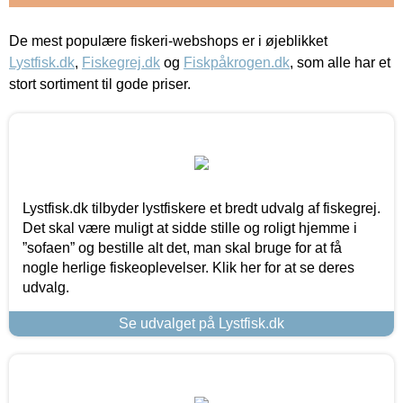
De mest populære fiskeri-webshops er i øjeblikket
Lystfisk.dk
,
Fiskegrej.dk
og
Fiskpåkrogen.dk
, som alle har et
stort sortiment til gode priser.
Lystfisk.dk tilbyder lystfiskere et bredt udvalg af fiskegrej.
Det skal være muligt at sidde stille og roligt hjemme i
”sofaen” og bestille alt det, man skal bruge for at få
nogle herlige fiskeoplevelser. Klik her for at se deres
udvalg.
Se udvalget på Lystfisk.dk