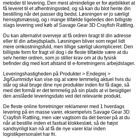
metoder til levering. Den mest almindelige er for øjeblikket at
få leveret til et afhentningssted, og så kan du blot hente din
bestilling når det passer dig bedst. Løsningen er jo særligt
hensigtsmæssig, og i mange tilfælde ligeledes den billigste
slags levering ved køb af Savage Gear 3D Crayfish Rattling.
Du kan alternativt overveje at få ordren bragt til din adresse
eller til din arbejdsplads. Løsningen bliver som regel lidt
mere omkostningsfuld, men tillige særligt ukompliceret. Den
billigste form for fragt vil dog i de fleste tilfælde være at du
selv henter ordren, som jo stiller krav om at du fysisk
befinder dig med kort afstand til e-forretningens arbejdslager.
Leveringshastigheden på Produkter > Endegrej >
Jig/Gummidyr kan vise sig at være temmelig aktuel hvis du
står og skal bruge dine nye produkter inden for få dage, så
med det formål er det temmelig på sin plads at vi besigtiger
den anslåede leveringsdato ved det relevante produkt.
De fleste online forretninger reklamerer med 1 hverdags
levering på en masse varer, eksempelvis Savage Gear 3D
Crayfish Rattling, men vær vagtsom da det beroer på at du
når at bestille inden et fastsat klokkeslæt, så de højst
sandsynligt kan nå at få de nye varer klar inden
logistikpersonalet har fri.