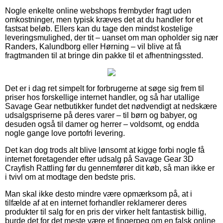
Nogle enkelte online webshops frembyder fragt uden
omkostninger, men typisk kræves det at du handler for et
fastsat beløb. Ellers kan du tage den mindst kostelige
leveringsmulighed, der tit – uanset om man opholder sig nær
Randers, Kalundborg eller Hørning – vil blive at få
fragtmanden til at bringe din pakke til et afhentningssted.
Det er i dag ret simpelt for forbrugerne at søge sig frem til
priser hos forskellige internet handler, og så har utallige
Savage Gear netbutikker fundet det nødvendigt at nedskære
udsalgspriserne på deres varer – til børn og babyer, og
desuden også til damer og herrer – voldsomt, og endda
nogle gange love portofri levering.
Det kan dog trods alt blive lønsomt at kigge forbi nogle få
internet foretagender efter udsalg på Savage Gear 3D
Crayfish Rattling før du gennemfører dit køb, så man ikke er
i tvivl om at modtage den bedste pris.
Man skal ikke desto mindre være opmærksom på, at i
tilfælde af at en internet forhandler reklamerer deres
produkter til salg for en pris der virker helt fantastisk billig,
burde det for det meste være et fingerpeg om en falsk online