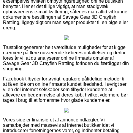
eksempelvis hvilken ombytningsrettighed online butikken
benytter. Her er det tillige vigtigt, at man stadigvæk
opbevarer ens e-mail kvittering, således man altid vil kunne
dokumentere bestillingen af Savage Gear 3D Crayfish
Rattling, ligegyldigt om man søger produkter til en pige eller
dreng.
Trustpilot genererer helt værdifulde muligheder for at kigge
nærmere på flere nuværende køberes opfattelser og derfor
foreslår vi, at du analyserer online firmaets omtaler af
Savage Gear 3D Crayfish Rattling forinden du færdiggør din
shopping.
Facebook tilbyder for øvrigt regulære pålidelige metoder til
at få en idé om online firmaets kundetilfredshed. I øvrigt ser
vi en del internet selskaber som tilbyder kunderne at
aflevere en bedømmelse af deres køb, hvilket ydermere bør
tages i brug til at fornemme hvor glade kunderne er.
Vores side er finansieret af annonceindtægter. Vi
samarbejder med massevis af internet butikker idet vi
introducerer forretningernes varer, og indhenter betaling