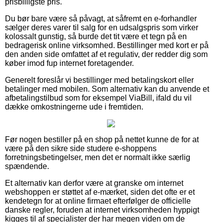
prisbilligste pris.
Du bør bare være så påvagt, at såfremt en e-forhandler
sælger deres varer til salg for en udsalgspris som virker
kolossalt gunstig, så burde det tit være et tegn på en
bedragerisk online virksomhed. Bestillinger med kort er på
den anden side omfattet af et regulativ, der redder dig som
køber imod fup internet foretagender.
Generelt foreslår vi bestillinger med betalingskort eller
betalinger med mobilen. Som alternativ kan du anvende et
afbetalingstilbud som for eksempel ViaBill, ifald du vil
dække omkostningerne ude i fremtiden.
Før nogen bestiller på en shop på nettet kunne de for at
være på den sikre side studere e-shoppens
forretningsbetingelser, men det er normalt ikke særlig
spændende.
Et alternativ kan derfor være at granske om internet
webshoppen er støttet af e-mærket, siden det ofte er et
kendetegn for at online firmaet efterfølger de officielle
danske regler, foruden at internet virksomheden hyppigt
kigges til af specialister der har megen viden om de