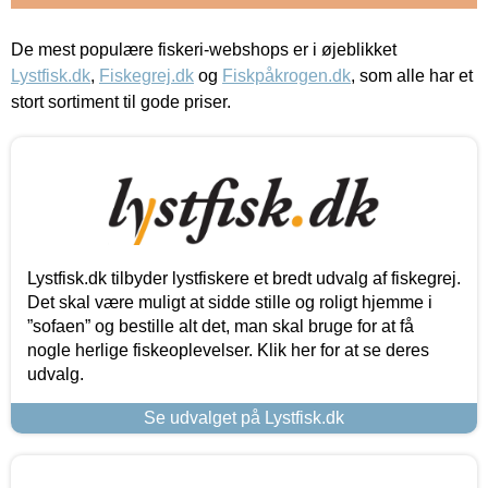
De mest populære fiskeri-webshops er i øjeblikket
Lystfisk.dk
,
Fiskegrej.dk
og
Fiskpåkrogen.dk
, som alle har et
stort sortiment til gode priser.
Lystfisk.dk tilbyder lystfiskere et bredt udvalg af fiskegrej.
Det skal være muligt at sidde stille og roligt hjemme i
”sofaen” og bestille alt det, man skal bruge for at få
nogle herlige fiskeoplevelser. Klik her for at se deres
udvalg.
Se udvalget på Lystfisk.dk