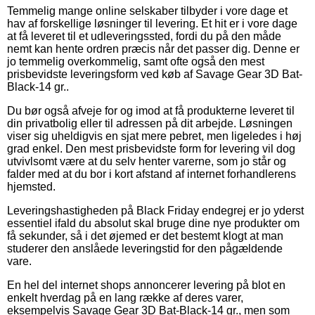
Temmelig mange online selskaber tilbyder i vore dage et
hav af forskellige løsninger til levering. Et hit er i vore dage
at få leveret til et udleveringssted, fordi du på den måde
nemt kan hente ordren præcis når det passer dig. Denne er
jo temmelig overkommelig, samt ofte også den mest
prisbevidste leveringsform ved køb af Savage Gear 3D Bat-
Black-14 gr..
Du bør også afveje for og imod at få produkterne leveret til
din privatbolig eller til adressen på dit arbejde. Løsningen
viser sig uheldigvis en sjat mere pebret, men ligeledes i høj
grad enkel. Den mest prisbevidste form for levering vil dog
utvivlsomt være at du selv henter varerne, som jo står og
falder med at du bor i kort afstand af internet forhandlerens
hjemsted.
Leveringshastigheden på Black Friday endegrej er jo yderst
essentiel ifald du absolut skal bruge dine nye produkter om
få sekunder, så i det øjemed er det bestemt klogt at man
studerer den anslåede leveringstid for den pågældende
vare.
En hel del internet shops annoncerer levering på blot en
enkelt hverdag på en lang række af deres varer,
eksempelvis Savage Gear 3D Bat-Black-14 gr., men som