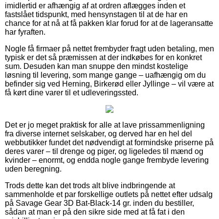
imidlertid er afhængig af at ordren aflægges inden et
fastslået tidspunkt, med hensynstagen til at de har en
chance for at nå at få pakken klar forud for at de lageransatte
har fyraften.
Nogle få firmaer på nettet frembyder fragt uden betaling, men
typisk er det så præmissen at der indkøbes for en konkret
sum. Desuden kan man snuppe den mindst kostelige
løsning til levering, som mange gange – uafhængig om du
befinder sig ved Herning, Birkerød eller Jyllinge – vil være at
få kørt dine varer til et udleveringssted.
Det er jo meget praktisk for alle at lave prissammenligning
fra diverse internet selskaber, og derved har en hel del
webbutikker fundet det nødvendigt at formindske priserne på
deres varer – til drenge og piger, og ligeledes til mænd og
kvinder – enormt, og endda nogle gange frembyde levering
uden beregning.
Trods dette kan det trods alt blive indbringende at
sammenholde et par forskellige outlets på nettet efter udsalg
på Savage Gear 3D Bat-Black-14 gr. inden du bestiller,
sådan at man er på den sikre side med at få fat i den