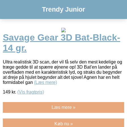
Trendy Junior
Savage Gear 3D Bat-Black-
14 gr.
Ultra realistisk 3D scan, der vil få selv den mest kedelige og
træge gedde til at spærre øjnene op! 3D Bat’en lander på
overfladen med en karakteristisk lyd, og straks du begynder
at dreje på hjulet begynder alt det sjove! Agnen har en helt
formidabel gan
(Læs mere)
149
kr.
(Vis fragtpris)
Læs mere »
Køb nu »