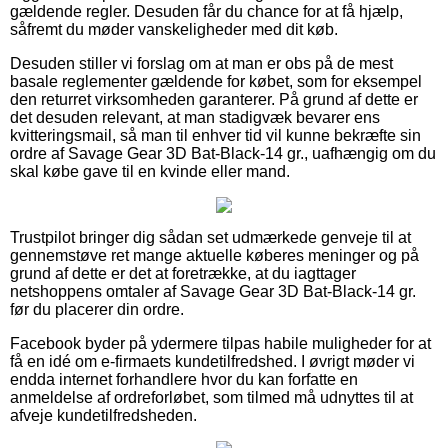
gældende regler. Desuden får du chance for at få hjælp,
såfremt du møder vanskeligheder med dit køb.
Desuden stiller vi forslag om at man er obs på de mest
basale reglementer gældende for købet, som for eksempel
den returret virksomheden garanterer. På grund af dette er
det desuden relevant, at man stadigvæk bevarer ens
kvitteringsmail, så man til enhver tid vil kunne bekræfte sin
ordre af Savage Gear 3D Bat-Black-14 gr., uafhængig om du
skal købe gave til en kvinde eller mand.
Trustpilot bringer dig sådan set udmærkede genveje til at
gennemstøve ret mange aktuelle køberes meninger og på
grund af dette er det at foretrække, at du iagttager
netshoppens omtaler af Savage Gear 3D Bat-Black-14 gr.
før du placerer din ordre.
Facebook byder på ydermere tilpas habile muligheder for at
få en idé om e-firmaets kundetilfredshed. I øvrigt møder vi
endda internet forhandlere hvor du kan forfatte en
anmeldelse af ordreforløbet, som tilmed må udnyttes til at
afveje kundetilfredsheden.