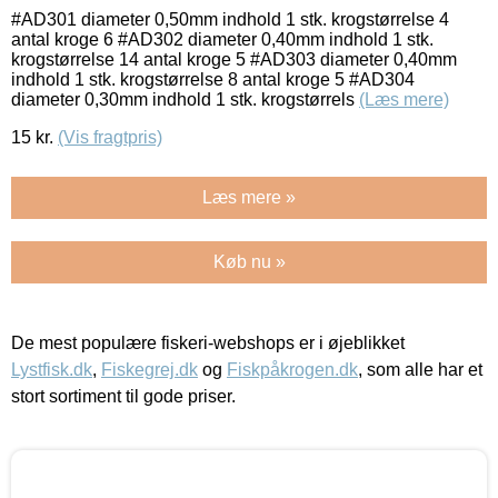
#AD301 diameter 0,50mm indhold 1 stk. krogstørrelse 4
antal kroge 6 #AD302 diameter 0,40mm indhold 1 stk.
krogstørrelse 14 antal kroge 5 #AD303 diameter 0,40mm
indhold 1 stk. krogstørrelse 8 antal kroge 5 #AD304
diameter 0,30mm indhold 1 stk. krogstørrels
(Læs mere)
15
kr.
(Vis fragtpris)
Læs mere »
Køb nu »
De mest populære fiskeri-webshops er i øjeblikket
Lystfisk.dk
,
Fiskegrej.dk
og
Fiskpåkrogen.dk
, som alle har et
stort sortiment til gode priser.