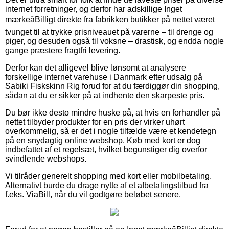
internet forretninger, og derfor har adskillige Inget
mærkeâBilligt direkte fra fabrikken butikker på nettet været
tvunget til at trykke prisniveauet på varerne – til drenge og
piger, og desuden også til voksne – drastisk, og endda nogle
gange præstere fragtfri levering.
Derfor kan det alligevel blive lønsomt at analysere
forskellige internet varehuse i Danmark efter udsalg på
Sabiki Fiskskinn Rig forud for at du færdiggør din shopping,
sådan at du er sikker på at indhente den skarpeste pris.
Du bør ikke desto mindre huske på, at hvis en forhandler på
nettet tilbyder produkter for en pris der virker uhørt
overkommelig, så er det i nogle tilfælde være et kendetegn
på en snydagtig online webshop. Køb med kort er dog
indbefattet af et regelsæt, hvilket begunstiger dig overfor
svindlende webshops.
Vi tilråder generelt shopping med kort eller mobilbetaling.
Alternativt burde du drage nytte af et afbetalingstilbud fra
f.eks. ViaBill, når du vil godtgøre beløbet senere.