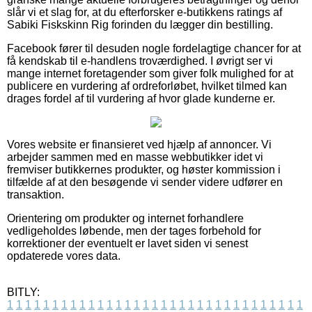
slår vi et slag for, at du efterforsker e-butikkens ratings af
Sabiki Fiskskinn Rig forinden du lægger din bestilling.
Facebook fører til desuden nogle fordelagtige chancer for at
få kendskab til e-handlens troværdighed. I øvrigt ser vi
mange internet foretagender som giver folk mulighed for at
publicere en vurdering af ordreforløbet, hvilket tilmed kan
drages fordel af til vurdering af hvor glade kunderne er.
Vores website er finansieret ved hjælp af annoncer. Vi
arbejder sammen med en masse webbutikker idet vi
fremviser butikkernes produkter, og høster kommission i
tilfælde af at den besøgende vi sender videre udfører en
transaktion.
Orientering om produkter og internet forhandlere
vedligeholdes løbende, men der tages forbehold for
korrektioner der eventuelt er lavet siden vi senest
opdaterede vores data.
BITLY:
1
1
1
1
1
1
1
1
1
1
1
1
1
1
1
1
1
1
1
1
1
1
1
1
1
1
1
1
1
1
1
1
1