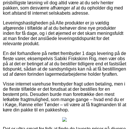
prisbilligste løsning vil dog altid være at du selv henter
pakken, som desværre afhænger af at du opholder dig med
kort afstand til internet selskabets adresse.
Leveringshastigheden på Alle produkter er jo vældig
afgørende i tilfælde af at du behøver dine nye produkter
inden for få dage, og i det øjemed er det skam meningsfuldt
at man finder det anslåede leveringstidspunkt for det
relevante produkt.
En del forhandlere på nettet frembyder 1 dags levering på de
fleste varer, eksempelvis Sabiki Fiskskinn Rig, men vær obs
på at det er betinget af at du bestiller tidligere end et fastslået
tidspunkt, sådan at de sandsynligvis kan nå at få bestillingen
ud af døren forinden lagermedarbejderne holder fyraften.
Visse internet varehuse frembyder fragt uden betaling, men i
de fleste tilfælde er det forudsat at der bestilles for en
bestemt pris. Desuden burde man foretrække den mest
letkøbte fragtmulighed, som mange gange – hvad end du er
i Køge, Rønne eller Tønder – vil være at få fragtmanden til at
køre din pakke til en pakkeshop.
Det er ultra smart for folk at finde de laveste priser på diverse