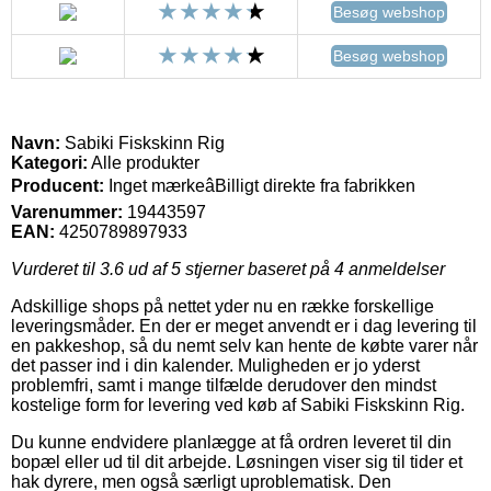
Besøg webshop
Besøg webshop
Navn:
Sabiki Fiskskinn Rig
Kategori:
Alle produkter
Producent:
Inget mærkeâBilligt direkte fra fabrikken
Varenummer:
19443597
EAN:
4250789897933
Vurderet til
3.6
ud af 5 stjerner baseret på
4
anmeldelser
Adskillige shops på nettet yder nu en række forskellige
leveringsmåder. En der er meget anvendt er i dag levering til
en pakkeshop, så du nemt selv kan hente de købte varer når
det passer ind i din kalender. Muligheden er jo yderst
problemfri, samt i mange tilfælde derudover den mindst
kostelige form for levering ved køb af Sabiki Fiskskinn Rig.
Du kunne endvidere planlægge at få ordren leveret til din
bopæl eller ud til dit arbejde. Løsningen viser sig til tider et
hak dyrere, men også særligt uproblematisk. Den