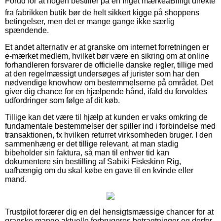
Forud for at nogen bestiller på en Inget mærkeâBilligt direkte
fra fabrikken butik bør de helt sikkert kigge på shoppens
betingelser, men det er mange gange ikke særlig
spændende.
Et andet alternativ er at granske om internet forretningen er
e-mærket medlem, hvilket bør være en sikring om at online
forhandleren forsvarer de officielle danske regler, tillige med
at den regelmæssigt undersøges af jurister som har den
nødvendige knowhow om bestemmelserne på området. Det
giver dig chance for en hjælpende hånd, ifald du forvoldes
udfordringer som følge af dit køb.
Tillige kan det være til hjælp at kunden er vaks omkring de
fundamentale bestemmelser der spiller ind i forbindelse med
transaktionen, fx hvilken returret virksomheden bruger. I den
sammenhæng er det tillige relevant, at man stadig
bibeholder sin faktura, så man til enhver tid kan
dokumentere sin bestilling af Sabiki Fiskskinn Rig,
uafhængig om du skal købe en gave til en kvinde eller
mand.
Trustpilot forærer dig en del hensigtsmæssige chancer for at
granske mange aktuelle forbrugeres betragtninger og derfor