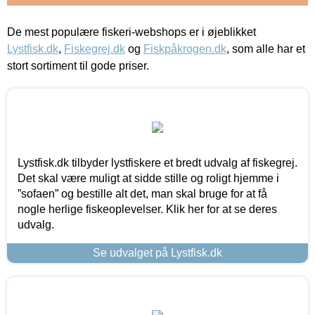
De mest populære fiskeri-webshops er i øjeblikket
Lystfisk.dk
,
Fiskegrej.dk
og
Fiskpåkrogen.dk
, som alle har et
stort sortiment til gode priser.
Lystfisk.dk tilbyder lystfiskere et bredt udvalg af fiskegrej.
Det skal være muligt at sidde stille og roligt hjemme i
”sofaen” og bestille alt det, man skal bruge for at få
nogle herlige fiskeoplevelser. Klik her for at se deres
udvalg.
Se udvalget på Lystfisk.dk