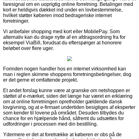
faresignal om en uoprigtig online forretning. Betalinger med
kort er heldigvis dækket ind under en lovbestemmelse,
hvilket støtter køberen imod bedrageriske internet
forretninger.
Vi anbefaler shopping med kort eller MobilePay. Som
alternativ kan du drage nytte af en afdragsordning fra for
eksempel ViaBill, forudsat du efterspørger at honorere
beløbet over flere uger.
Forinden nogen handler hos en internet virksomhed kan
man i reglen skimme shoppens forretningsbetingelser, dog
er det gerne et omfattende projekt.
Et andet forslag kunne være at granske om netshoppen er
støttet af e-mærket, siden det længe har været en erklæring
om at online forretningen opretholder gældende dansk
lovgivning, og at e-firmaet undertiden besigtiges af eksperter
som kender til lovene på området. Desuden tilbydes du
chance for en hjælpende hånd, såfremt du udsættes for
udfordringer i processen med din bestilling.
Ydermere er det at foretrække at køberen er obs på de