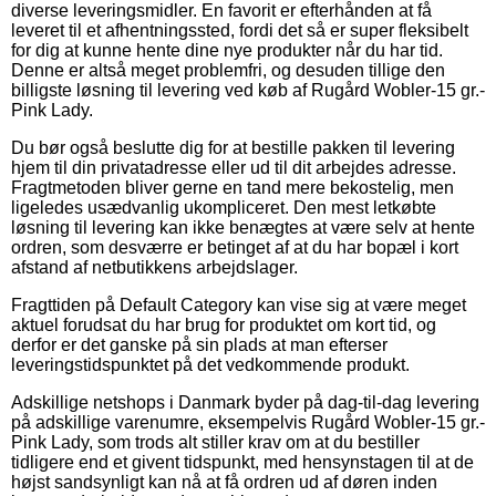
diverse leveringsmidler. En favorit er efterhånden at få
leveret til et afhentningssted, fordi det så er super fleksibelt
for dig at kunne hente dine nye produkter når du har tid.
Denne er altså meget problemfri, og desuden tillige den
billigste løsning til levering ved køb af Rugård Wobler-15 gr.-
Pink Lady.
Du bør også beslutte dig for at bestille pakken til levering
hjem til din privatadresse eller ud til dit arbejdes adresse.
Fragtmetoden bliver gerne en tand mere bekostelig, men
ligeledes usædvanlig ukompliceret. Den mest letkøbte
løsning til levering kan ikke benægtes at være selv at hente
ordren, som desværre er betinget af at du har bopæl i kort
afstand af netbutikkens arbejdslager.
Fragttiden på Default Category kan vise sig at være meget
aktuel forudsat du har brug for produktet om kort tid, og
derfor er det ganske på sin plads at man efterser
leveringstidspunktet på det vedkommende produkt.
Adskillige netshops i Danmark byder på dag-til-dag levering
på adskillige varenumre, eksempelvis Rugård Wobler-15 gr.-
Pink Lady, som trods alt stiller krav om at du bestiller
tidligere end et givent tidspunkt, med hensynstagen til at de
højst sandsynligt kan nå at få ordren ud af døren inden