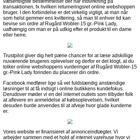
væsentligste bestemmelser der har indvirkning på
transaktionen, fx hvilken returneringsret online webshoppen
bruger. I den forbindelse er det virkelig vigtigt, at man når
som helst gemmer ens kvittering, så man til enhver tid kan
bevise sin ordre af Rugård Wobler-15 gr.-Pink Lady,
uafhængig om man er på udkig efter et produkt til en dame
eller herre.
Trustpilot giver dig helt pæne chancer for at læse adskillige
nuværende brugeres oplevelser og derfor er det klogt, at du
tolker online webshoppens vurderinger af Rugård Wobler-15
gr.-Pink Lady forinden du placerer din ordre.
Facebook medfører lige så vel fuldstændig anstændige
løsninger til at få indsigt i online butikkens kundefokus.
Derudover møder vi en del internet outlets som tilbyder folk
at aflevere en anmeldelse af købsoplevelsen, hvilket
desuden burde anvendes til at afveje hvor glade kunderne
er.
Vores website er finansieret af annonceindtægter. Vi
arbejder sammen med et hold af internet varehuse hvor vi