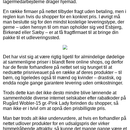
lagermedarbejderne drager hjemad.
En række firmaer på nettet tilbyder fragt uden betaling, men i
reglen kun hvis du shopper for en konkret pris. I øvrigt må
man beslutte sig for den mindst kostelige leveringstype, der
gerne – uden hensyn til om man opholder sig ved Esbjerg,
Birkerød eller Sæby – er at få fragtfirmaet til at bringe din
pakke til et udleveringssted.
Det har vist sig at være rigtig ligetil for almindelige dødelige
at sammenligne priser i blandt flere online shops, og derfor
har de fleste forhandlere på nettet set sig tvunget til at
nedsætte prisniveauet på en række af deres produkter – til
børn, og ligeledes også til mænd og kvinder – drastisk, og
endda nogle gange garantere levering uden omkostninger.
Trods dette kan det ikke desto mindre blive lønnende at
sammenholde diverse internet selskaber efter rabatkoder på
Rugård Wobler-15 gr.-Pink Lady forinden du shopper, så
man ikke er i tvivl om at opnå den prisbilligste pris.
Man bør trods alt ikke undervurdere, at hvis en forhandler på
nettet udlover produkter for en udsalgspris der virker
himmelråbende attraktiv, så kunne det mange gange være et