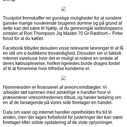
Trustpilot fremskaffer ret gunstige muligheder for at sondere
ganske mange nuværende brugeres domme og på grund af
dette kan det være til hjælp, at du gennemgår webshoppens
omtaler af Ron Thompson Jig Master 70 Gr Rød/sort – Pirke
forud for at du køber.
Facebook tilbyder desuden visse relevante løsninger til at få
en idé om e-butikkens troværdighed. Desuden ser vi faktisk
internet varehuse hvor det er muligt at notere en omtale af
deres købsoplevelse, hvilket ligeledes burde drages fordel
af til at fornemme hvor tilfredse kunderne er.
Hjemmesiden er finansieret af annonceindtægter. Vi
arbejder tæt sammen med adskillige e-handler hvor vi
præsenterer virksomhedernes tilbud, og høster betaling om
en af de besøgende på vores side foretager en handel.
Data om varer og internet handler opretholdes fra tid til
anden, men der tages forbehold for justeringer der kan være
foretaget efter sidste opdatering af de viste oplysninger.