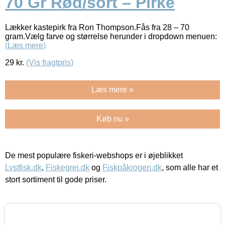
70 Gr Rød/sort – Pirke
Lækker kastepirk fra Ron Thompson.Fås fra 28 – 70
gram.Vælg farve og størrelse herunder i dropdown menuen:
(Læs mere)
29
kr.
(Vis fragtpris)
Læs mere »
Køb nu »
De mest populære fiskeri-webshops er i øjeblikket
Lystfisk.dk
,
Fiskegrej.dk
og
Fiskpåkrogen.dk
, som alle har et
stort sortiment til gode priser.