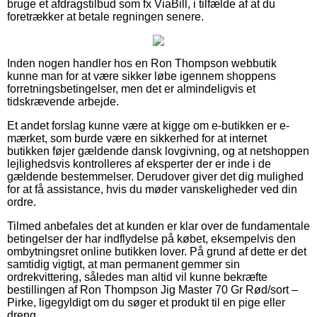
bruge et afdragstilbud som fx ViaBill, i tilfælde af at du
foretrækker at betale regningen senere.
Inden nogen handler hos en Ron Thompson webbutik
kunne man for at være sikker løbe igennem shoppens
forretningsbetingelser, men det er almindeligvis et
tidskrævende arbejde.
Et andet forslag kunne være at kigge om e-butikken er e-
mærket, som burde være en sikkerhed for at internet
butikken føjer gældende dansk lovgivning, og at netshoppen
lejlighedsvis kontrolleres af eksperter der er inde i de
gældende bestemmelser. Derudover giver det dig mulighed
for at få assistance, hvis du møder vanskeligheder ved din
ordre.
Tilmed anbefales det at kunden er klar over de fundamentale
betingelser der har indflydelse på købet, eksempelvis den
ombytningsret online butikken lover. På grund af dette er det
samtidig vigtigt, at man permanent gemmer sin
ordrekvittering, således man altid vil kunne bekræfte
bestillingen af Ron Thompson Jig Master 70 Gr Rød/sort –
Pirke, ligegyldigt om du søger et produkt til en pige eller
dreng.