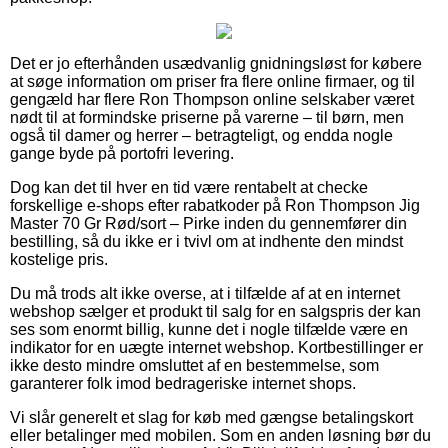
Det er jo efterhånden usædvanlig gnidningsløst for købere
at søge information om priser fra flere online firmaer, og til
gengæld har flere Ron Thompson online selskaber været
nødt til at formindske priserne på varerne – til børn, men
også til damer og herrer – betragteligt, og endda nogle
gange byde på portofri levering.
Dog kan det til hver en tid være rentabelt at checke
forskellige e-shops efter rabatkoder på Ron Thompson Jig
Master 70 Gr Rød/sort – Pirke inden du gennemfører din
bestilling, så du ikke er i tvivl om at indhente den mindst
kostelige pris.
Du må trods alt ikke overse, at i tilfælde af at en internet
webshop sælger et produkt til salg for en salgspris der kan
ses som enormt billig, kunne det i nogle tilfælde være en
indikator for en uægte internet webshop. Kortbestillinger er
ikke desto mindre omsluttet af en bestemmelse, som
garanterer folk imod bedrageriske internet shops.
Vi slår generelt et slag for køb med gængse betalingskort
eller betalinger med mobilen. Som en anden løsning bør du