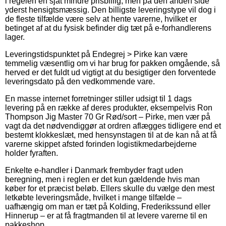
i regelen en sjat mindre prisbillig, men på den anden side
yderst hensigtsmæssig. Den billigste leveringstype vil dog i
de fleste tilfælde være selv at hente varerne, hvilket er
betinget af at du fysisk befinder dig tæt på e-forhandlerens
lager.
Leveringstidspunktet på Endegrej > Pirke kan være
temmelig væsentlig om vi har brug for pakken omgående, så
herved er det fuldt ud vigtigt at du besigtiger den forventede
leveringsdato på den vedkommende vare.
En masse internet forretninger stiller udsigt til 1 dags
levering på en række af deres produkter, eksempelvis Ron
Thompson Jig Master 70 Gr Rød/sort – Pirke, men vær på
vagt da det nødvendiggør at ordren aflægges tidligere end et
bestemt klokkeslæt, med hensynstagen til at de kan nå at få
varerne skippet afsted forinden logistikmedarbejderne
holder fyraften.
Enkelte e-handler i Danmark frembyder fragt uden
beregning, men i reglen er det kun gældende hvis man
køber for et præcist beløb. Ellers skulle du vælge den mest
letkøbte leveringsmåde, hvilket i mange tilfælde –
uafhængig om man er tæt på Kolding, Frederikssund eller
Hinnerup – er at få fragtmanden til at levere varerne til en
pakkeshop.