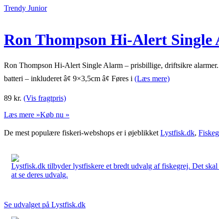
Trendy Junior
Ron Thompson Hi-Alert Single
Ron Thompson Hi-Alert Single Alarm – prisbillige, driftsikre alarmer
batteri – inkluderet â¢ 9×3,5cm â¢ Føres i
(Læs mere)
89
kr.
(Vis fragtpris)
Læs mere »
Køb nu »
De mest populære fiskeri-webshops er i øjeblikket
Lystfisk.dk
,
Fiskeg
Lystfisk.dk tilbyder lystfiskere et bredt udvalg af fiskegrej. Det skal
at se deres udvalg.
Se udvalget på Lystfisk.dk