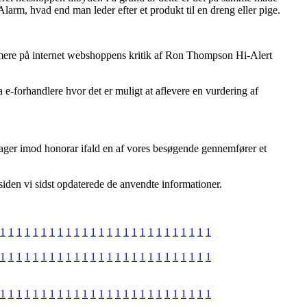
arm, hvad end man leder efter et produkt til en dreng eller pige.
ærmere på internet webshoppens kritik af Ron Thompson Hi-Alert
e-forhandlere hvor det er muligt at aflevere en vurdering af
g tager imod honorar ifald en af vores besøgende gennemfører et
siden vi sidst opdaterede de anvendte informationer.
1
1
1
1
1
1
1
1
1
1
1
1
1
1
1
1
1
1
1
1
1
1
1
1
1
1
1
1
1
1
1
1
1
1
1
1
1
1
1
1
1
1
1
1
1
1
1
1
1
1
1
1
1
1
1
1
1
1
1
1
1
1
1
1
1
1
1
1
1
1
1
1
1
1
1
1
1
1