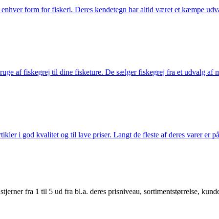
til enhver form for fiskeri. Deres kendetegn har altid været et kæmpe udv
e af fiskegrej til dine fisketure. De sælger fiskegrej fra et udvalg af mær
r i god kvalitet og til lave priser. Langt de fleste af deres varer er på
er fra 1 til 5 ud fra bl.a. deres prisniveau, sortimentstørrelse, kunde