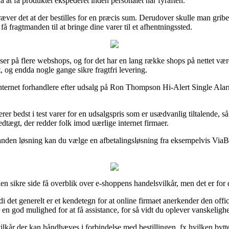
nå at få produktet ekspederet inden personalet har fyraften.
æver det at der bestilles for en præcis sum. Derudover skulle man gribe 
 fragtmanden til at bringe dine varer til et afhentningssted.
iser på flere webshops, og for det har en lang række shops på nettet være
, og endda nogle gange sikre fragtfri levering.
internet forhandlere efter udsalg på Ron Thompson Hi-Alert Single Alarm
 bedst i test varer for en udsalgspris som er usædvanlig tiltalende, s
edtægt, der redder folk imod uærlige internet firmaer.
anden løsning kan du vælge en afbetalingsløsning fra eksempelvis ViaBill
en sikre side få overblik over e-shoppens handelsvilkår, men det er for 
det generelt er et kendetegn for at online firmaet anerkender den offici
en god mulighed for at få assistance, for så vidt du oplever vanskeligh
lkår der kan håndhæves i forbindelse med bestillingen, fx hvilken bytt