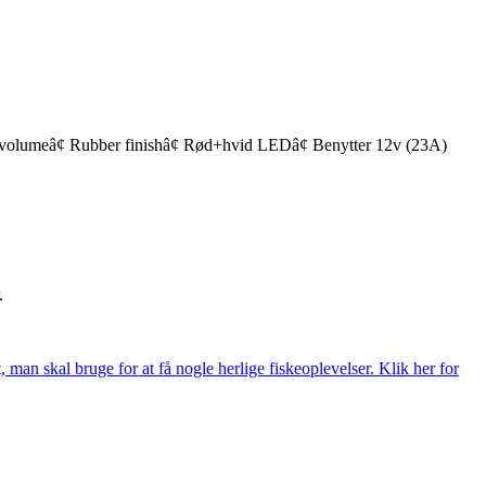
ar volumeâ¢ Rubber finishâ¢ Rød+hvid LEDâ¢ Benytter 12v (23A)
.
t, man skal bruge for at få nogle herlige fiskeoplevelser. Klik her for