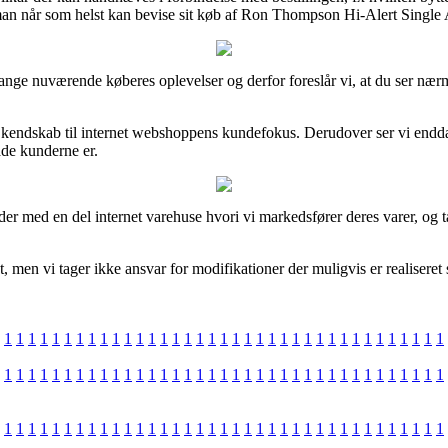
an når som helst kan bevise sit køb af Ron Thompson Hi-Alert Single Al
 mange nuværende køberes oplevelser og derfor foreslår vi, at du ser n
få kendskab til internet webshoppens kundefokus. Derudover ser vi endda 
lade kunderne er.
ejder med en del internet varehuse hvori vi markedsfører deres varer, o
 men vi tager ikke ansvar for modifikationer der muligvis er realiseret 
1
1
1
1
1
1
1
1
1
1
1
1
1
1
1
1
1
1
1
1
1
1
1
1
1
1
1
1
1
1
1
1
1
1
1
1
1
1
1
1
1
1
1
1
1
1
1
1
1
1
1
1
1
1
1
1
1
1
1
1
1
1
1
1
1
1
1
1
1
1
1
1
1
1
1
1
1
1
1
1
1
1
1
1
1
1
1
1
1
1
1
1
1
1
1
1
1
1
1
1
1
1
1
1
1
1
1
1
1
1
1