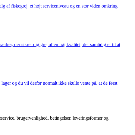
alg af fiskegrej, et højt serviceniveau og en stor viden omkring
ker, der sikrer dig grej af en høj kvalitet, der samtidig er til at
 lager og du vil derfor normalt ikke skulle vente på, at de først
service, brugervenlighed, betingelser, leveringsformer og