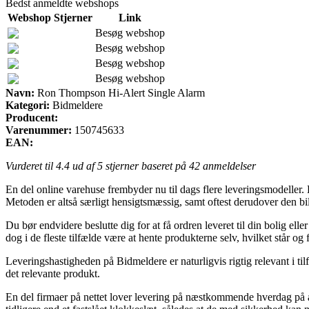
Bedst anmeldte webshops
Webshop
Stjerner
Link
Besøg webshop
Besøg webshop
Besøg webshop
Besøg webshop
Navn:
Ron Thompson Hi-Alert Single Alarm
Kategori:
Bidmeldere
Producent:
Varenummer:
150745633
EAN:
Vurderet til
4.4
ud af 5 stjerner baseret på
42
anmeldelser
En del online varehuse frembyder nu til dags flere leveringsmodeller. En 
Metoden er altså særligt hensigtsmæssig, samt oftest derudover den bi
Du bør endvidere beslutte dig for at få ordren leveret til din bolig ell
dog i de fleste tilfælde være at hente produkterne selv, hvilket står og
Leveringshastigheden på Bidmeldere er naturligvis rigtig relevant i til
det relevante produkt.
En del firmaer på nettet lover levering på næstkommende hverdag på 