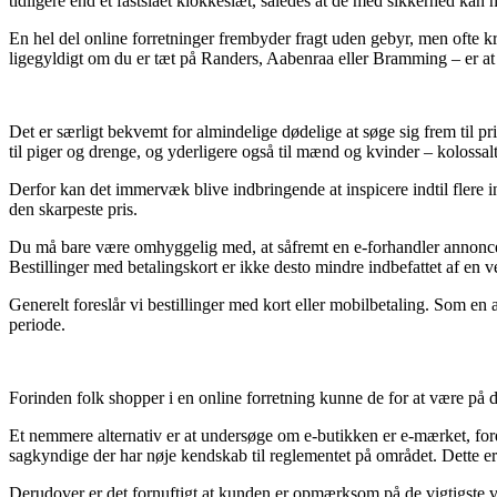
tidligere end et fastslået klokkeslæt, således at de med sikkerhed kan 
En hel del online forretninger frembyder fragt uden gebyr, men ofte kr
ligegyldigt om du er tæt på Randers, Aabenraa eller Bramming – er at få
Det er særligt bekvemt for almindelige dødelige at søge sig frem til pr
til piger og drenge, og yderligere også til mænd og kvinder – kolossalt
Derfor kan det immervæk blive indbringende at inspicere indtil flere 
den skarpeste pris.
Du må bare være omhyggelig med, at såfremt en e-forhandler annoncerer
Bestillinger med betalingskort er ikke desto mindre indbefattet af en v
Generelt foreslår vi bestillinger med kort eller mobilbetaling. Som en 
periode.
Forinden folk shopper i en online forretning kunne de for at være på d
Et nemmere alternativ er at undersøge om e-butikken er e-mærket, fordi 
sagkyndige der har nøje kendskab til reglementet på området. Dette er 
Derudover er det fornuftigt at kunden er opmærksom på de vigtigste vi