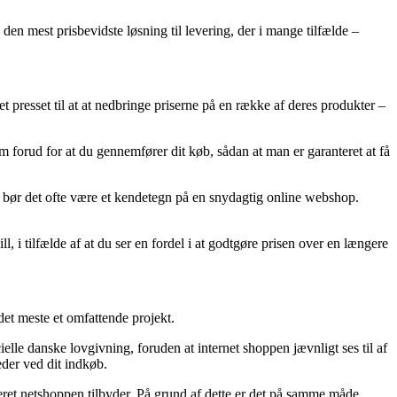
den mest prisbevidste løsning til levering, der i mange tilfælde –
t presset til at at nedbringe priserne på en række af deres produkter –
 forud for at du gennemfører dit køb, sådan at man er garanteret at få
å bør det ofte være et kendetegn på en snydagtig online webshop.
, i tilfælde af at du ser en fordel i at godtgøre prisen over en længere
det meste et omfattende projekt.
elle danske lovgivning, foruden at internet shoppen jævnligt ses til af
eder ved dit indkøb.
eret netshoppen tilbyder. På grund af dette er det på samme måde