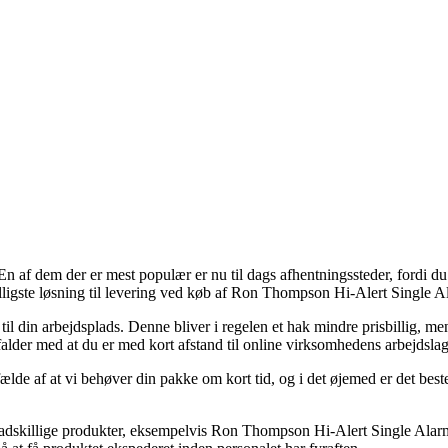
af dem der er mest populær er nu til dags afhentningssteder, fordi du så ha
lligste løsning til levering ved køb af Ron Thompson Hi-Alert Single A
er til din arbejdsplads. Denne bliver i regelen et hak mindre prisbillig, m
 falder med at du er med kort afstand til online virksomhedens arbejdslag
fælde af at vi behøver din pakke om kort tid, og i det øjemed er det best
adskillige produkter, eksempelvis Ron Thompson Hi-Alert Single Alarm, 