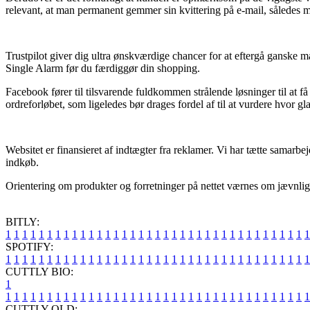
relevant, at man permanent gemmer sin kvittering på e-mail, således m
Trustpilot giver dig ultra ønskværdige chancer for at eftergå ganske
Single Alarm før du færdiggør din shopping.
Facebook fører til tilsvarende fuldkommen strålende løsninger til at 
ordreforløbet, som ligeledes bør drages fordel af til at vurdere hvor g
Websitet er finansieret af indtægter fra reklamer. Vi har tætte samarb
indkøb.
Orientering om produkter og forretninger på nettet værnes om jævnligt,
BITLY:
1
1
1
1
1
1
1
1
1
1
1
1
1
1
1
1
1
1
1
1
1
1
1
1
1
1
1
1
1
1
1
1
1
1
1
1
1
SPOTIFY:
1
1
1
1
1
1
1
1
1
1
1
1
1
1
1
1
1
1
1
1
1
1
1
1
1
1
1
1
1
1
1
1
1
1
1
1
1
CUTTLY BIO:
1
1
1
1
1
1
1
1
1
1
1
1
1
1
1
1
1
1
1
1
1
1
1
1
1
1
1
1
1
1
1
1
1
1
1
1
1
1
CUTTLY OLD: