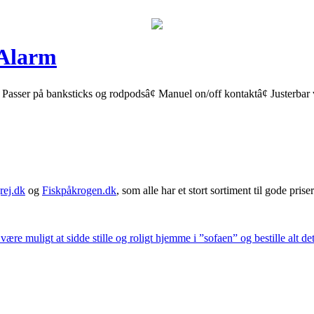
 Alarm
. Passer på banksticks og rodpodsâ¢ Manuel on/off kontaktâ¢ Justerb
rej.dk
og
Fiskpåkrogen.dk
, som alle har et stort sortiment til gode priser
 være muligt at sidde stille og roligt hjemme i ”sofaen” og bestille alt de