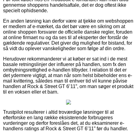
gennemse shoppens handelsaftale, det er dog oftest ikke
specielt ophidsende.
En anden løsning kan derfor være at tjekke om webshoppen
er medlem af e-mærket, da det bør være en sikring om at
online shoppen forsvarer de officielle danske regler, foruden
at online firmaet nu og da ses til af eksperter der forstår de
gældende regulativer. Det giver dig mulighed for bistand, for
så vidt du oplever vanskeligheder som følge af din ordre.
Herudover rekommanderer vi at køber er sat ind i de mest
basale retningslinjer der influerer på handlen, som fx den
ombytningsrettighed e-handlen tilbyder. I relation til det er
det ydermere vigtigt, at man når som helst bibeholder ens e-
mail kvittering, således man til enhver tid vil kunne påvise
handlen af Rock & Street GT 6’11”, om man søger et produkt
til en voksen eller et barn.
Trustpilot resulterer i altid troværdige løsninger til at
efterforske en lang række eksisterende forbrugeres
vurderinger og derfor foreslåes det, at du eksaminerer e-
handlens ratings af Rock & Street GT 6’11” før du handler.