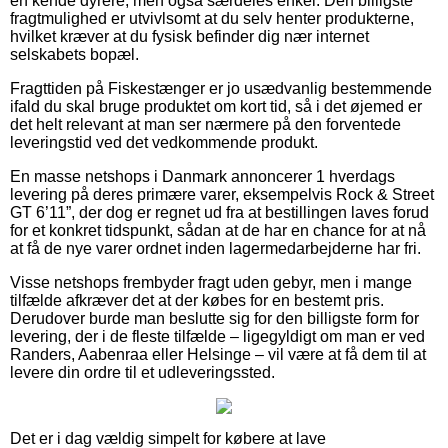
en kende dyrere, men også særdeles enkel. Den billigste
fragtmulighed er utvivlsomt at du selv henter produkterne,
hvilket kræver at du fysisk befinder dig nær internet
selskabets bopæl.
Fragttiden på Fiskestænger er jo usædvanlig bestemmende
ifald du skal bruge produktet om kort tid, så i det øjemed er
det helt relevant at man ser nærmere på den forventede
leveringstid ved det vedkommende produkt.
En masse netshops i Danmark annoncerer 1 hverdags
levering på deres primære varer, eksempelvis Rock & Street
GT 6’11”, der dog er regnet ud fra at bestillingen laves forud
for et konkret tidspunkt, sådan at de har en chance for at nå
at få de nye varer ordnet inden lagermedarbejderne har fri.
Visse netshops frembyder fragt uden gebyr, men i mange
tilfælde afkræver det at der købes for en bestemt pris.
Derudover burde man beslutte sig for den billigste form for
levering, der i de fleste tilfælde – ligegyldigt om man er ved
Randers, Aabenraa eller Helsinge – vil være at få dem til at
levere din ordre til et udleveringssted.
Det er i dag vældig simpelt for købere at lave