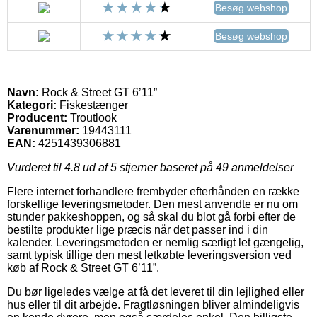
Besøg webshop
Besøg webshop
Navn:
Rock & Street GT 6’11”
Kategori:
Fiskestænger
Producent:
Troutlook
Varenummer:
19443111
EAN:
4251439306881
Vurderet til
4.8
ud af 5 stjerner baseret på
49
anmeldelser
Flere internet forhandlere frembyder efterhånden en række
forskellige leveringsmetoder. Den mest anvendte er nu om
stunder pakkeshoppen, og så skal du blot gå forbi efter de
bestilte produkter lige præcis når det passer ind i din
kalender. Leveringsmetoden er nemlig særligt let gængelig,
samt typisk tillige den mest letkøbte leveringsversion ved
køb af Rock & Street GT 6’11”.
Du bør ligeledes vælge at få det leveret til din lejlighed eller
hus eller til dit arbejde. Fragtløsningen bliver almindeligvis