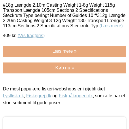
#18g Længde 2,10m Casting Weight 1-8g Weight 115g
Transport Længde 105cm Sections 2 Specifications
Steckrute Type beringt Number of Guides 10 #312g Længde
2,20m Casting Weight 3-12g Weight 130 Transport Længde
113cm Sections 2 Specifications Steckrute Typ
(Læs mere)
409
kr.
(Vis fragtpris)
Læs mere »
Køb nu »
De mest populære fiskeri-webshops er i øjeblikket
Lystfisk.dk
,
Fiskegrej.dk
og
Fiskpåkrogen.dk
, som alle har et
stort sortiment til gode priser.