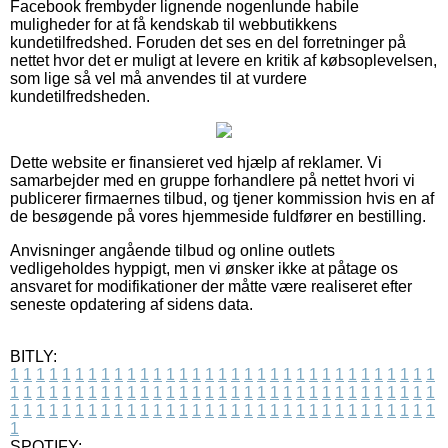
Facebook frembyder lignende nogenlunde habile
muligheder for at få kendskab til webbutikkens
kundetilfredshed. Foruden det ses en del forretninger på
nettet hvor det er muligt at levere en kritik af købsoplevelsen,
som lige så vel må anvendes til at vurdere
kundetilfredsheden.
Dette website er finansieret ved hjælp af reklamer. Vi
samarbejder med en gruppe forhandlere på nettet hvori vi
publicerer firmaernes tilbud, og tjener kommission hvis en af
de besøgende på vores hjemmeside fuldfører en bestilling.
Anvisninger angående tilbud og online outlets
vedligeholdes hyppigt, men vi ønsker ikke at påtage os
ansvaret for modifikationer der måtte være realiseret efter
seneste opdatering af sidens data.
BITLY:
1
1
1
1
1
1
1
1
1
1
1
1
1
1
1
1
1
1
1
1
1
1
1
1
1
1
1
1
1
1
1
1
1
1
1
1
1
1
1
1
1
1
1
1
1
1
1
1
1
1
1
1
1
1
1
1
1
1
1
1
1
1
1
1
1
1
1
1
1
1
1
1
1
1
1
1
1
1
1
1
1
1
1
1
1
1
1
1
1
1
1
1
1
1
1
1
1
1
1
1
SPOTIFY: