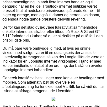
prissammenligning i blandt flere internet handler, og til
gengæld har en hel del Troutlook internet butikker været
presset til at at nedskære prisniveauet på produkterne – til
piger og drenge, men også til damer og herrer – voldsomt,
og endda nogle gange præstere gebyrfri levering.
Derfor kan det stadigvæk være lukrativt at sammenholde
enkelte internet selskaber efter tilbud på Rock & Street GT
6’11” forinden du køber, så du er skråsikker på at få fat i den
prisbilligste pris.
Du må bare være omhyggelig med, at hvis en online
virksomhed sælger varer til en udsalgspris der anses for
usædvanlig fremragende, så kan det i nogle tilfælde være en
indikator for en uoprigtig internet virksomhed. Handler med
kort er imidlertid omfattet af en ordning, der bistår en overfor
uoprigtige internet forhandlere.
Generelt foreslår vi bestillinger med kort eller betalinger med
mobilen. Som alternativ bør du overveje en
afbetalingsordning fra for eksempel ViaBill, for så vidt du har
i sinde at afdrage pengene ude i fremtiden.
Før folk køber hos en Troutlook e-forhandler kan man altid