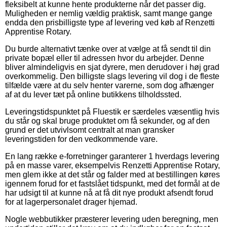
fleksibelt at kunne hente produkterne når det passer dig.
Muligheden er nemlig vældig praktisk, samt mange gange
endda den prisbilligste type af levering ved køb af Renzetti
Apprentise Rotary.
Du burde alternativt tænke over at vælge at få sendt til din
private bopæl eller til adressen hvor du arbejder. Denne
bliver almindeligvis en sjat dyrere, men derudover i høj grad
overkommelig. Den billigste slags levering vil dog i de fleste
tilfælde være at du selv henter varerne, som dog afhænger
af at du lever tæt på online butikkens tilholdssted.
Leveringstidspunktet på Fluestik er særdeles væsentlig hvis
du står og skal bruge produktet om få sekunder, og af den
grund er det utvivlsomt centralt at man gransker
leveringstiden for den vedkommende vare.
En lang række e-forretninger garanterer 1 hverdags levering
på en masse varer, eksempelvis Renzetti Apprentise Rotary,
men glem ikke at det står og falder med at bestillingen køres
igennem forud for et fastslået tidspunkt, med det formål at de
har udsigt til at kunne nå at få dit nye produkt afsendt forud
for at lagerpersonalet drager hjemad.
Nogle webbutikker præsterer levering uden beregning, men