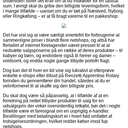
undertiden stiller det krav om at du indkøber for en fastsat
sum. I øvrigt skal du gribe den billigste leveringsform, hvilket
i mange tilfælde – uanset om du er tæt på Næstved, Nyborg
eller Ringkøbing – er at få bragt varerne til en pakkeshop.
Det har vist sig at være særligt smertefrit for forbrugerne at
sammenligne priser i blandt flere netshops, og altså har
flertallet af internet foretagender været presset til at at
nedsætte salgspriserne på en række af deres produkter – til
babyer og børn, og endvidere også til herrer og damer –
voldsomt, og endda nogle gange tilbyde portofri fragt.
Dog kan det til hver en tid vise sig lukrativt at efterprøve
enkelte e-shops efter tilbud på Renzetti Apprentise Rotary
forinden du gennemfører din handel, således at du er
velinformeret til at skaffe sig den billigste pris.
Du skal dog være så påpasselig, at i tilfælde af at en
forretning på nettet tilbyder produkter til salg for en
udsalgspris der virker overordentlig letkøbt, bør det i nogle
tilfælde være et faresignal om en uoprigtig e-handler.
Bestillinger med betalingskort er i hvert fald omfattet af
Indsigelsesordningen, hvilket redder køber imod fup
netshops.