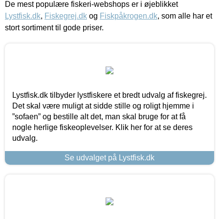
De mest populære fiskeri-webshops er i øjeblikket
Lystfisk.dk
,
Fiskegrej.dk
og
Fiskpåkrogen.dk
, som alle har et
stort sortiment til gode priser.
Lystfisk.dk tilbyder lystfiskere et bredt udvalg af fiskegrej.
Det skal være muligt at sidde stille og roligt hjemme i
”sofaen” og bestille alt det, man skal bruge for at få
nogle herlige fiskeoplevelser. Klik her for at se deres
udvalg.
Se udvalget på Lystfisk.dk