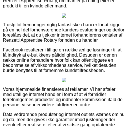
Renzetti Apprentise Rotary, om man er på udkig efter et
produkt til en kvinde eller mand.
Trustpilot frembringer rigtig fantastiske chancer for at kigge
på en hel del forhenværende kunders evalueringer og derfor
foreslåes det, at du tjekker internet forhandlerens omtaler af
Renzetti Apprentise Rotary forinden du handler.
Facebook resulterer i tillige en række ærlige løsninger til at
få indtryk af e-butikkens pålidelighed. Desuden er der en
række online forhandlere hvor folk kan offentliggøre en
bedømmelse af virksomhedens service, hvilket desuden
burde benyttes til at fornemme kundetilfredsheden.
Vores hjemmeside finansieres af reklamer. Vi har aftaler
med utallige internet handler i form af at vi formidler
forretningernes produkter, og indhenter kommission ifald de
personer vi sender videre fuldfører en ordre.
Data vedrørende produkter og internet outlets værnes om nu
og da, men der gives ikke garantier imod justeringer der
eventuelt er realiseret efter at vi sidste gang opdaterede