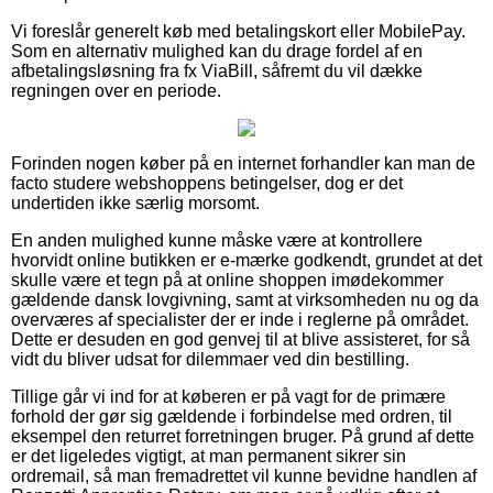
Vi foreslår generelt køb med betalingskort eller MobilePay.
Som en alternativ mulighed kan du drage fordel af en
afbetalingsløsning fra fx ViaBill, såfremt du vil dække
regningen over en periode.
Forinden nogen køber på en internet forhandler kan man de
facto studere webshoppens betingelser, dog er det
undertiden ikke særlig morsomt.
En anden mulighed kunne måske være at kontrollere
hvorvidt online butikken er e-mærke godkendt, grundet at det
skulle være et tegn på at online shoppen imødekommer
gældende dansk lovgivning, samt at virksomheden nu og da
overværes af specialister der er inde i reglerne på området.
Dette er desuden en god genvej til at blive assisteret, for så
vidt du bliver udsat for dilemmaer ved din bestilling.
Tillige går vi ind for at køberen er på vagt for de primære
forhold der gør sig gældende i forbindelse med ordren, til
eksempel den returret forretningen bruger. På grund af dette
er det ligeledes vigtigt, at man permanent sikrer sin
ordremail, så man fremadrettet vil kunne bevidne handlen af