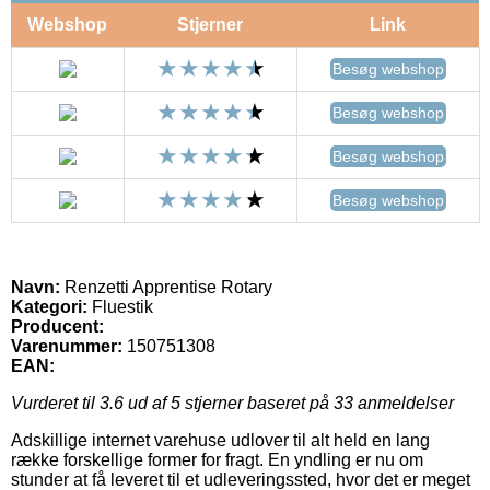
Webshop
Stjerner
Link
Besøg webshop
Besøg webshop
Besøg webshop
Besøg webshop
Navn:
Renzetti Apprentise Rotary
Kategori:
Fluestik
Producent:
Varenummer:
150751308
EAN:
Vurderet til
3.6
ud af 5 stjerner baseret på
33
anmeldelser
Adskillige internet varehuse udlover til alt held en lang
række forskellige former for fragt. En yndling er nu om
stunder at få leveret til et udleveringssted, hvor det er meget