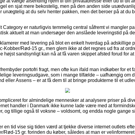
e at vælge afsending hjem til din privatadresse eller ud til dit 
gel en sjat mere bekostelig, men på den anden side usædvanlig 
er unægtelig at du selv henter pakken, men det beroer på at d
t Category er naturligvis temmelig central såfremt vi mangler pa
ktisk aktuelt at man undersøger den anslåede leveringstid på de
eklamerer med levering på blot en enkelt hverdag på adskillige 
Kobber/Rød-15 gr., men glem ikke at det regnes ud fra at ordr
de højst sandsynligt kan nå at få varen skippet afsted forud for 
s frembyder portofri fragt, men ofte kun ifald man indkøber for et f
elige leveringsudgave, som i mange tilfælde – uafhængig om du
eller Assens – er at få dem til at bringe produkterne til et udle
ompliceret for almindelige mennesker at analysere priser på dive
ternet handler i Danmark ikke kunne lade være med at forminds
rer, og tillige også til voksne – voldsomt, og endda nogle gange s
er en tid vise sig tiden værd at tjekke diverse internet outlets ef
/Rød-15 gr. forinden du køber, således at man er velinformeret 