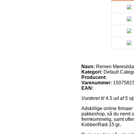
Navn:
Remen Møresilda 
Kategori:
Default Categ
Producent:
Varenummer:
1507582
EAN:
Vurderet til
4.5
ud af 5 st
Adskillige online firmaer
pakkeshop, så du nemt se
fremkommelig, samt oftes
Kobber/Rød-15 gr..