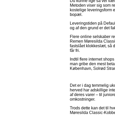
Du kunne lige så vel vælg
Metoden viser sig som re
kostelige leveringsform 
bopæl.
Leveringstiden på Defaul
og af den grund er det fa
Flere online selskaber r
Remen Møresilda Classic-
fastslået klokkeslæt, så 
får fri.
Indtil flere internet shop
man gribe den mest betal
København, Solrød Strand 
Det er i dag temmelig uk
herved har adskillige in
af deres varer – til junio
omkostninger.
Trods dette kan det til hv
Møresilda Classic-Kobber