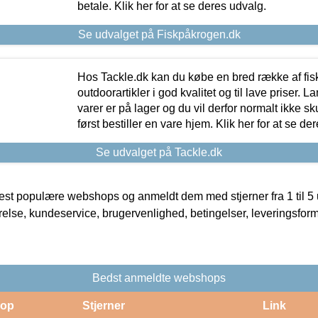
betale. Klik her for at se deres udvalg.
Se udvalget på Fiskpåkrogen.dk
Hos Tackle.dk kan du købe en bred række af fis
outdoorartikler i god kvalitet og til lave priser. L
varer er på lager og du vil derfor normalt ikke sk
først bestiller en vare hjem. Klik her for at se de
Se udvalget på Tackle.dk
t populære webshops og anmeldt dem med stjerner fra 1 til 5 ud
rrelse, kundeservice, brugervenlighed, betingelser, leveringsfor
Bedst anmeldte webshops
op
Stjerner
Link