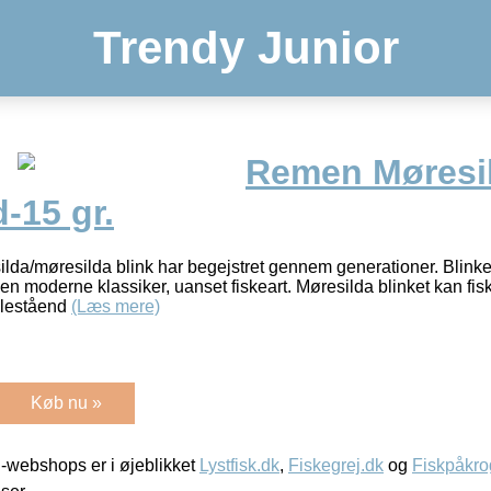
Trendy Junior
Remen Møresil
-15 gr.
lda/møresilda blink har begejstret gennem generationer. Blinket
n moderne klassiker, uanset fiskeart. Møresilda blinket kan fisk
illeståend
(Læs mere)
Køb nu »
-webshops er i øjeblikket
Lystfisk.dk
,
Fiskegrej.dk
og
Fiskpåkro