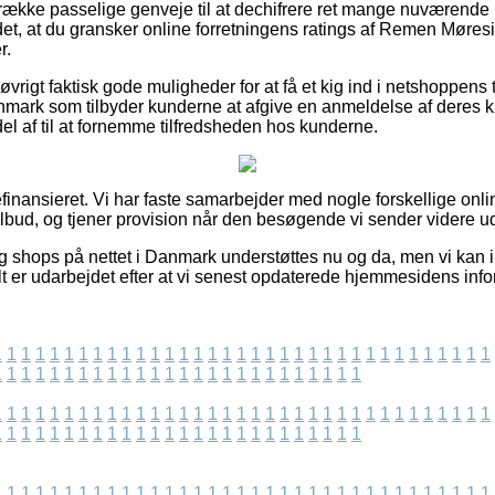
n række passelige genveje til at dechifrere ret mange nuværende
 det, at du gransker online forretningens ratings af Remen Møre
r.
 øvrigt faktisk gode muligheder for at få et kig ind i netshoppens 
anmark som tilbyder kunderne at afgive en anmeldelse af deres
el af til at fornemme tilfredsheden hos kunderne.
nansieret. Vi har faste samarbejder med nogle forskellige onl
tilbud, og tjener provision når den besøgende vi sender videre u
 shops på nettet i Danmark understøttes nu og da, men vi kan ikk
lt er udarbejdet efter at vi senest opdaterede hjemmesidens info
1
1
1
1
1
1
1
1
1
1
1
1
1
1
1
1
1
1
1
1
1
1
1
1
1
1
1
1
1
1
1
1
1
1
1
1
1
1
1
1
1
1
1
1
1
1
1
1
1
1
1
1
1
1
1
1
1
1
1
1
1
1
1
1
1
1
1
1
1
1
1
1
1
1
1
1
1
1
1
1
1
1
1
1
1
1
1
1
1
1
1
1
1
1
1
1
1
1
1
1
1
1
1
1
1
1
1
1
1
1
1
1
1
1
1
1
1
1
1
1
1
1
1
1
1
1
1
1
1
1
1
1
1
1
1
1
1
1
1
1
1
1
1
1
1
1
1
1
1
1
1
1
1
1
1
1
1