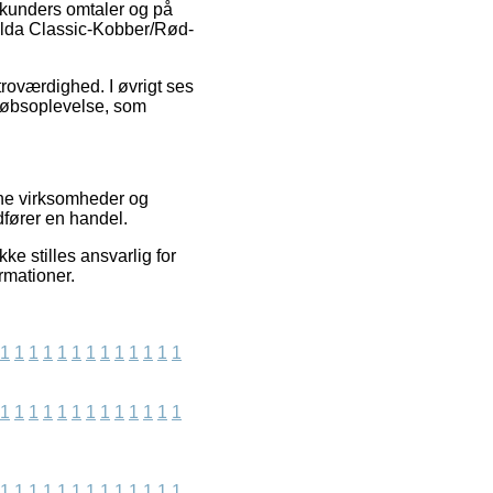
 kunders omtaler og på
silda Classic-Kobber/Rød-
troværdighed. I øvrigt ses
 købsoplevelse, som
ine virksomheder og
dfører en handel.
e stilles ansvarlig for
rmationer.
1
1
1
1
1
1
1
1
1
1
1
1
1
1
1
1
1
1
1
1
1
1
1
1
1
1
1
1
1
1
1
1
1
1
1
1
1
1
1