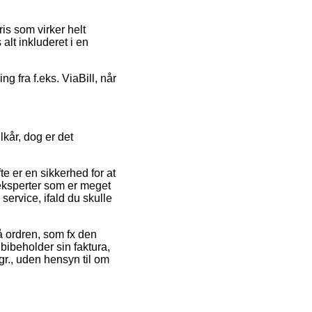
is som virker helt
 alt inkluderet i en
g fra f.eks. ViaBill, når
kår, dog er det
e er en sikkerhed for at
eksperter som er meget
ervice, ifald du skulle
på ordren, som fx den
 bibeholder sin faktura,
r., uden hensyn til om