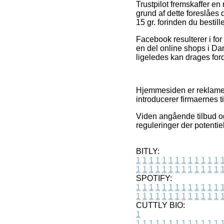
Trustpilot fremskaffer e
grund af dette foreslåes
15 gr. forinden du bestille
Facebook resulterer i for
en del online shops i D
ligeledes kan drages ford
Hjemmesiden er reklamefi
introducerer firmaernes 
Viden angående tilbud og
reguleringer der potentie
BITLY:
1
1
1
1
1
1
1
1
1
1
1
1
1
1
1
1
1
1
1
1
1
1
1
1
1
1
SPOTIFY:
1
1
1
1
1
1
1
1
1
1
1
1
1
1
1
1
1
1
1
1
1
1
1
1
1
1
CUTTLY BIO:
1
1
1
1
1
1
1
1
1
1
1
1
1
1