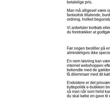
betalelige pris.
Man må alligevel være opm
fantastisk tiltalende, bur
ordning, hvilket begunsti
Vi anbefaler kortkøb elle
du foretrækker at godtgør
Før nogen bestiller på en
almindeligvis ikke speci
En nem løsning kan være 
internet webshoppen eft
bekendte med de gældende
få dilemmaer med dit køb
Endvidere er det prisværd
byttepolitik e-butikken br
så man når som helst ka
du skal købe en gave til