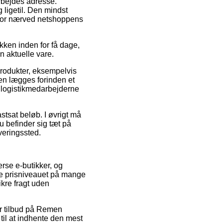
arbejdes adresse.
ligetil. Den mindst
u bor nærved netshoppens
kken inden for få dage,
n aktuelle vare.
produkter, eksempelvis
en lægges forinden et
at logistikmedarbejderne
astsat beløb. I øvrigt må
 befinder sig tæt på
veringssted.
rse e-butikker, og
ke prisniveauet på mange
ikre fragt uden
ter tilbud på Remen
til at indhente den mest