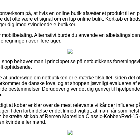
ærksom på, at hvis en online butik afsætter et produkt til en pr
de det ofte være et signal om en fup online butik. Kortkøb er trods
ger dig imod svindlende e-butikker.
r mobilbetaling. Alternativt burde du anvende en afbetalingsløsnin
e regningen over flere uger.
 shop behøver man i princippet se på netbutikkens forretningsvil
elt ophidsende.
at undersøge om netbutikken er e-mærke tilsluttet, siden det oft
erkommer de danske love, og at shoppen jævnligt evalueres af 
 bestemmelser. Derudover giver det dig genvej til hjælpende s
.
igt at køber er klar over de mest relevante vilkår der influerer 
uger. I den forbindelse er det tilmed vigtigt, at man når som helst
n bekræfte sit køb af Remen Møresilda Classic-Kobber/Rød-15 g
 en kvinde eller mand.