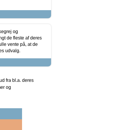
kegrej og
angt de fleste af deres
ulle vente på, at de
res udvalg.
 fra bl.a. deres
mer og