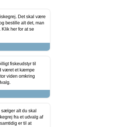
 fiskegrej. Det skal være
og bestille alt det, man
 Klik her for at se
ligt fiskeudstyr til
tid været et kæmpe
stor viden omkring
dvalg.
sælger alt du skal
skegrej fra et udvalg af
samtidig er til at