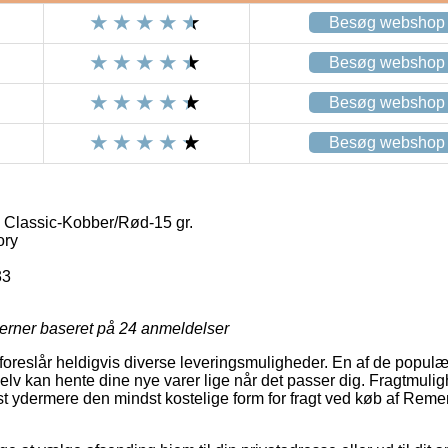
Besøg webshop
Besøg webshop
Besøg webshop
Besøg webshop
Classic-Kobber/Rød-15 gr.
ory
33
jerner baseret på
24
anmeldelser
 foreslår heldigvis diverse leveringsmuligheder. En af de populære
lv kan hente dine nye varer lige når det passer dig. Fragtmuligh
t ydermere den mindst kostelige form for fragt ved køb af Reme