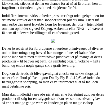
klokkeslæt, således at de har en chance for at nå at få ordren hen til
fragtfirmaet forinden logistikmedarbejderne får fri.
Indtil flere internet virksomheder præsterer fragt uden gebyr, men for
det meste kræver det at man shopper for en præcis sum. Ellers må
man gribe den mest letkøbte form for levering, der ofte – ligegyldigt
om man opholder sig ved Esbjerg, Aabenraa eller Nivå – vil være at
få dem til at levere bestillingen til et afhentningssted.
Det er jo ret så let for forbrugerne at vurdere prisniveauet på diverse
online forretninger, og herved har mange online selskaber ikke
kunne lade være med at formindske prisniveauet på mange af deres
produkter – til babyer og børn, og samtidig også til voksne – helt i
bund, og endda nogle gange sikre gratis levering.
Dog kan det trods alt blive gavnligt at checke en række shops på
nettet efter tilbud på Redington Dually Fly Rod-12,6′-#6 inden du
færdiggør din shopping, så man er velinformeret til at få fat i den
mest betalelige pris.
Man skal imidlertid være obs på, at når en e-forretning udlover deres
produkter til salg for en salgspris som kan ses som usædvanlig lav,
så er det mange gange være et kendetegn på en uægte e-shop.