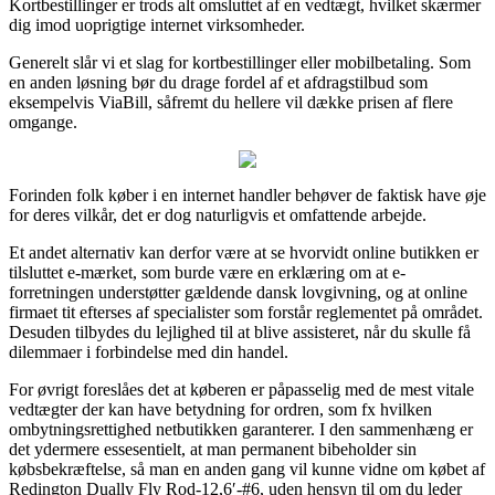
Kortbestillinger er trods alt omsluttet af en vedtægt, hvilket skærmer
dig imod uoprigtige internet virksomheder.
Generelt slår vi et slag for kortbestillinger eller mobilbetaling. Som
en anden løsning bør du drage fordel af et afdragstilbud som
eksempelvis ViaBill, såfremt du hellere vil dække prisen af flere
omgange.
Forinden folk køber i en internet handler behøver de faktisk have øje
for deres vilkår, det er dog naturligvis et omfattende arbejde.
Et andet alternativ kan derfor være at se hvorvidt online butikken er
tilsluttet e-mærket, som burde være en erklæring om at e-
forretningen understøtter gældende dansk lovgivning, og at online
firmaet tit efterses af specialister som forstår reglementet på området.
Desuden tilbydes du lejlighed til at blive assisteret, når du skulle få
dilemmaer i forbindelse med din handel.
For øvrigt foreslåes det at køberen er påpasselig med de mest vitale
vedtægter der kan have betydning for ordren, som fx hvilken
ombytningsrettighed netbutikken garanterer. I den sammenhæng er
det ydermere essesentielt, at man permanent bibeholder sin
købsbekræftelse, så man en anden gang vil kunne vidne om købet af
Redington Dually Fly Rod-12,6′-#6, uden hensyn til om du leder