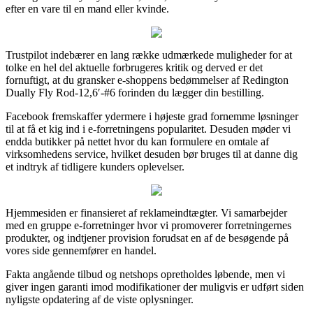
efter en vare til en mand eller kvinde.
Trustpilot indebærer en lang række udmærkede muligheder for at
tolke en hel del aktuelle forbrugeres kritik og derved er det
fornuftigt, at du gransker e-shoppens bedømmelser af Redington
Dually Fly Rod-12,6′-#6 forinden du lægger din bestilling.
Facebook fremskaffer ydermere i højeste grad fornemme løsninger
til at få et kig ind i e-forretningens popularitet. Desuden møder vi
endda butikker på nettet hvor du kan formulere en omtale af
virksomhedens service, hvilket desuden bør bruges til at danne dig
et indtryk af tidligere kunders oplevelser.
Hjemmesiden er finansieret af reklameindtægter. Vi samarbejder
med en gruppe e-forretninger hvor vi promoverer forretningernes
produkter, og indtjener provision forudsat en af de besøgende på
vores side gennemfører en handel.
Fakta angående tilbud og netshops opretholdes løbende, men vi
giver ingen garanti imod modifikationer der muligvis er udført siden
nyligste opdatering af de viste oplysninger.