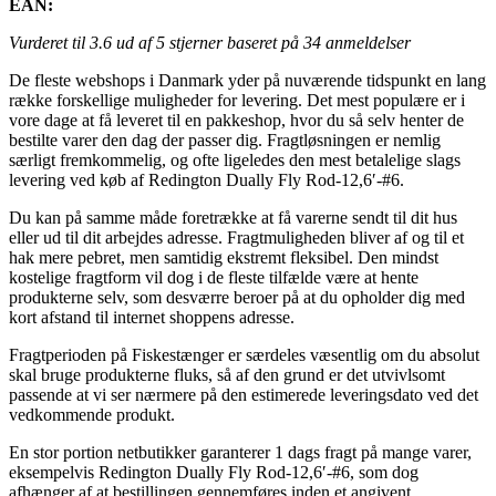
EAN:
Vurderet til
3.6
ud af 5 stjerner baseret på
34
anmeldelser
De fleste webshops i Danmark yder på nuværende tidspunkt en lang
række forskellige muligheder for levering. Det mest populære er i
vore dage at få leveret til en pakkeshop, hvor du så selv henter de
bestilte varer den dag der passer dig. Fragtløsningen er nemlig
særligt fremkommelig, og ofte ligeledes den mest betalelige slags
levering ved køb af Redington Dually Fly Rod-12,6′-#6.
Du kan på samme måde foretrække at få varerne sendt til dit hus
eller ud til dit arbejdes adresse. Fragtmuligheden bliver af og til et
hak mere pebret, men samtidig ekstremt fleksibel. Den mindst
kostelige fragtform vil dog i de fleste tilfælde være at hente
produkterne selv, som desværre beroer på at du opholder dig med
kort afstand til internet shoppens adresse.
Fragtperioden på Fiskestænger er særdeles væsentlig om du absolut
skal bruge produkterne fluks, så af den grund er det utvivlsomt
passende at vi ser nærmere på den estimerede leveringsdato ved det
vedkommende produkt.
En stor portion netbutikker garanterer 1 dags fragt på mange varer,
eksempelvis Redington Dually Fly Rod-12,6′-#6, som dog
afhænger af at bestillingen gennemføres inden et angivent