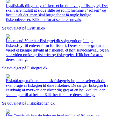
Lystfisk.dk tilbyder lystfiskere et bredt udvalg af fiskegrej. Det
skal være muligt at sidde stille og roligt hjemme i ”sofaen” og
bestille alt det, man skal bruge for at få nogle herlige
fiskeoplevelser. Klik her for at se deres udvalg.
Se udvalget på Lystfisk.dk
I mere end 50 år har Fiskegrej.dk solgt godt og billigt
fiskeudstyr til enhver form for fiskeri. Deres kendetegn har altid
været et kæmpe udvalg af fiskegrej, et højt serviceniveau og en
stor viden omkring fiskeriet og fiskegrejet. Klik her for at se
deres udvalg.
Se udvalget på Fiskegrej.dk
Fiskpåkrogen.dk er en dansk fiskegrejsshop der sælger alt du
skal bruge af fiskegrej til dine fisketure. De sælger fiskegrej fra
et udvalg af mærker, der sikrer dig grej af en høj kvalitet, der
samtidig er til at betale. Klik her for at se deres udvalg.
Se udvalget på Fiskpåkrogen.dk
Hos Tackle.dk kan du købe en bred række af fiskegrej og