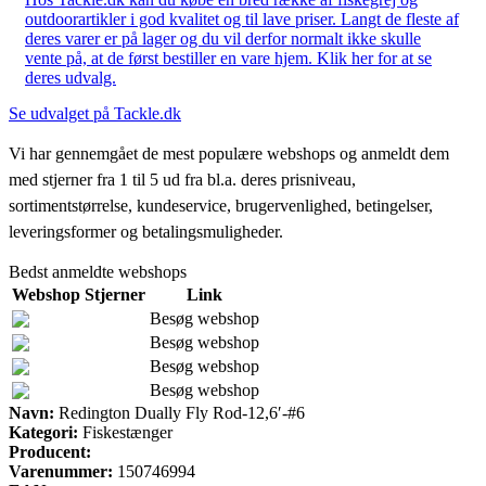
outdoorartikler i god kvalitet og til lave priser. Langt de fleste af
deres varer er på lager og du vil derfor normalt ikke skulle
vente på, at de først bestiller en vare hjem. Klik her for at se
deres udvalg.
Se udvalget på Tackle.dk
Vi har gennemgået de mest populære webshops og anmeldt dem
med stjerner fra 1 til 5 ud fra bl.a. deres prisniveau,
sortimentstørrelse, kundeservice, brugervenlighed, betingelser,
leveringsformer og betalingsmuligheder.
Bedst anmeldte webshops
Webshop
Stjerner
Link
Besøg webshop
Besøg webshop
Besøg webshop
Besøg webshop
Navn:
Redington Dually Fly Rod-12,6′-#6
Kategori:
Fiskestænger
Producent:
Varenummer:
150746994