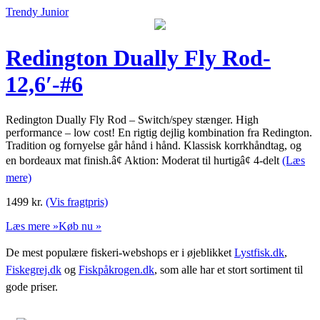
Trendy Junior
Redington Dually Fly Rod-
12,6′-#6
Redington Dually Fly Rod – Switch/spey stænger. High
performance – low cost! En rigtig dejlig kombination fra Redington.
Tradition og fornyelse går hånd i hånd. Klassisk korrkhåndtag, og
en bordeaux mat finish.â¢ Aktion: Moderat til hurtigâ¢ 4-delt
(Læs
mere)
1499
kr.
(Vis fragtpris)
Læs mere »
Køb nu »
De mest populære fiskeri-webshops er i øjeblikket
Lystfisk.dk
,
Fiskegrej.dk
og
Fiskpåkrogen.dk
, som alle har et stort sortiment til
gode priser.