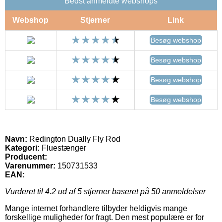
Bedst anmeldte webshops
Webshop
Stjerner
Link
Besøg webshop
Besøg webshop
Besøg webshop
Besøg webshop
Navn:
Redington Dually Fly Rod
Kategori:
Fluestænger
Producent:
Varenummer:
150731533
EAN:
Vurderet til
4.2
ud af 5 stjerner baseret på
50
anmeldelser
Mange internet forhandlere tilbyder heldigvis mange
forskellige muligheder for fragt. Den mest populære er for