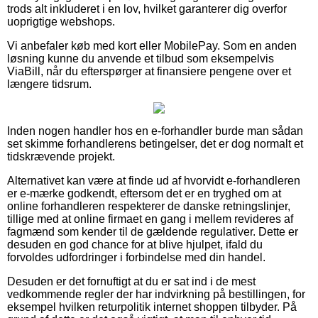
trods alt inkluderet i en lov, hvilket garanterer dig overfor
uoprigtige webshops.
Vi anbefaler køb med kort eller MobilePay. Som en anden
løsning kunne du anvende et tilbud som eksempelvis
ViaBill, når du efterspørger at finansiere pengene over et
længere tidsrum.
Inden nogen handler hos en e-forhandler burde man sådan
set skimme forhandlerens betingelser, det er dog normalt et
tidskrævende projekt.
Alternativet kan være at finde ud af hvorvidt e-forhandleren
er e-mærke godkendt, eftersom det er en tryghed om at
online forhandleren respekterer de danske retningslinjer,
tillige med at online firmaet en gang i mellem revideres af
fagmænd som kender til de gældende regulativer. Dette er
desuden en god chance for at blive hjulpet, ifald du
forvoldes udfordringer i forbindelse med din handel.
Desuden er det fornuftigt at du er sat ind i de mest
vedkommende regler der har indvirkning på bestillingen, for
eksempel hvilken returpolitik internet shoppen tilbyder. På