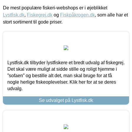
De mest populære fiskeri-webshops er i øjeblikket
Lystfisk.dk
,
Fiskegrej.dk
og
Fiskpåkrogen.dk
, som alle har et
stort sortiment til gode priser.
Lystfisk.dk tilbyder lystfiskere et bredt udvalg af fiskegrej.
Det skal være muligt at sidde stille og roligt hjemme i
”sofaen” og bestille alt det, man skal bruge for at få
nogle herlige fiskeoplevelser. Klik her for at se deres
udvalg.
Se udvalget på Lystfisk.dk