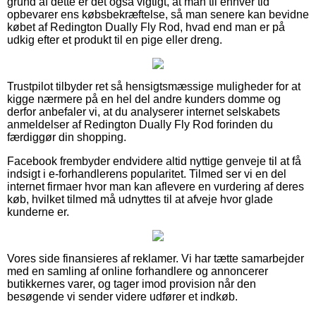
grund af dette er det også vigtigt, at man til enhver tid
opbevarer ens købsbekræftelse, så man senere kan bevidne
købet af Redington Dually Fly Rod, hvad end man er på
udkig efter et produkt til en pige eller dreng.
Trustpilot tilbyder ret så hensigtsmæssige muligheder for at
kigge nærmere på en hel del andre kunders domme og
derfor anbefaler vi, at du analyserer internet selskabets
anmeldelser af Redington Dually Fly Rod forinden du
færdiggør din shopping.
Facebook frembyder endvidere altid nyttige genveje til at få
indsigt i e-forhandlerens popularitet. Tilmed ser vi en del
internet firmaer hvor man kan aflevere en vurdering af deres
køb, hvilket tilmed må udnyttes til at afveje hvor glade
kunderne er.
Vores side finansieres af reklamer. Vi har tætte samarbejder
med en samling af online forhandlere og annoncerer
butikkernes varer, og tager imod provision når den
besøgende vi sender videre udfører et indkøb.