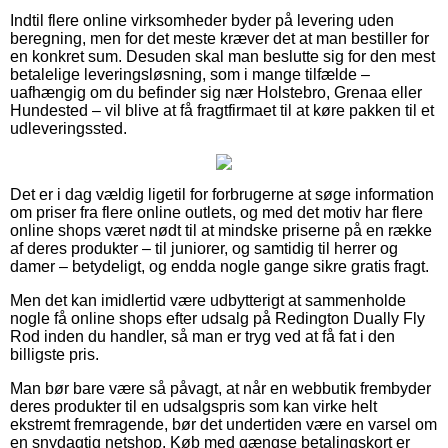
Indtil flere online virksomheder byder på levering uden
beregning, men for det meste kræver det at man bestiller for
en konkret sum. Desuden skal man beslutte sig for den mest
betalelige leveringsløsning, som i mange tilfælde –
uafhængig om du befinder sig nær Holstebro, Grenaa eller
Hundested – vil blive at få fragtfirmaet til at køre pakken til et
udleveringssted.
Det er i dag vældig ligetil for forbrugerne at søge information
om priser fra flere online outlets, og med det motiv har flere
online shops været nødt til at mindske priserne på en række
af deres produkter – til juniorer, og samtidig til herrer og
damer – betydeligt, og endda nogle gange sikre gratis fragt.
Men det kan imidlertid være udbytterigt at sammenholde
nogle få online shops efter udsalg på Redington Dually Fly
Rod inden du handler, så man er tryg ved at få fat i den
billigste pris.
Man bør bare være så påvagt, at når en webbutik frembyder
deres produkter til en udsalgspris som kan virke helt
ekstremt fremragende, bør det undertiden være en varsel om
en snydagtig netshop. Køb med gængse betalingskort er