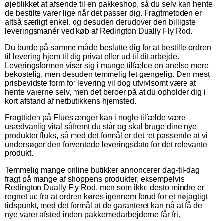
øjeblikket at afsende til en pakkeshop, så du selv kan hente
de bestilte varer lige når det passer dig. Fragtmetoden er
altså særligt enkel, og desuden derudover den billigste
leveringsmanér ved køb af Redington Dually Fly Rod.
Du burde på samme måde beslutte dig for at bestille ordren
til levering hjem til dig privat eller ud til dit arbejde.
Leveringsformen viser sig i mange tilfælde en anelse mere
bekostelig, men desuden temmelig let gængelig. Den mest
prisbevidste form for levering vil dog utvivlsomt være at
hente varerne selv, men det beroer på at du opholder dig i
kort afstand af netbutikkens hjemsted.
Fragttiden på Fluestænger kan i nogle tilfælde være
usædvanlig vital såfremt du står og skal bruge dine nye
produkter fluks, så med det formål er det ret passende at vi
undersøger den forventede leveringsdato for det relevante
produkt.
Temmelig mange online butikker annoncerer dag-til-dag
fragt på mange af shoppens produkter, eksempelvis
Redington Dually Fly Rod, men som ikke desto mindre er
regnet ud fra at ordren køres igennem forud for et nøjagtigt
tidspunkt, med det formål at de garanteret kan nå at få de
nye varer afsted inden pakkemedarbejderne får fri.