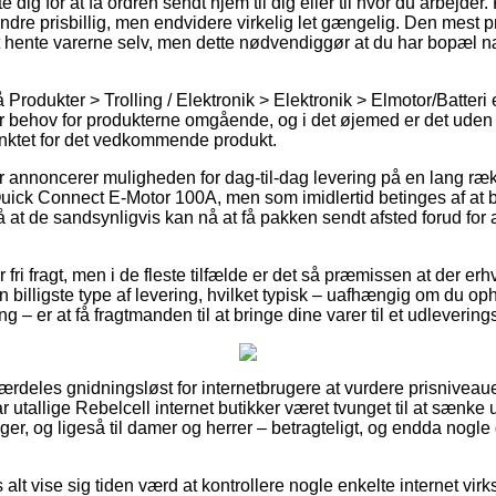
dig for at få ordren sendt hjem til dig eller til hvor du arbejder.
re prisbillig, men endvidere virkelig let gængelig. Den mest pr
 hente varerne selv, men dette nødvendiggør at du har bopæl næ
rodukter > Trolling / Elektronik > Elektronik > Elmotor/Batteri er
r behov for produkterne omgående, og i det øjemed er det uden tv
unktet for det vedkommende produkt.
er annoncerer muligheden for dag-til-dag levering på en lang ræk
ick Connect E-Motor 100A, men som imidlertid betinges af at be
å at de sandsynligvis kan nå at få pakken sendt afsted forud for a
fri fragt, men i de fleste tilfælde er det så præmissen at der erh
 billigste type af levering, hvilket typisk – uafhængig om du o
 – er at få fragtmanden til at bringe dine varer til et udlevering
særdeles gnidningsløst for internetbrugere at vurdere prisniveau
 utallige Rebelcell internet butikker været tvunget til at sænke
iger, og ligeså til damer og herrer – betragteligt, og endda nogl
 alt vise sig tiden værd at kontrollere nogle enkelte internet v