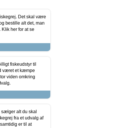
 fiskegrej. Det skal være
og bestille alt det, man
 Klik her for at se
ligt fiskeudstyr til
tid været et kæmpe
stor viden omkring
dvalg.
sælger alt du skal
skegrej fra et udvalg af
samtidig er til at