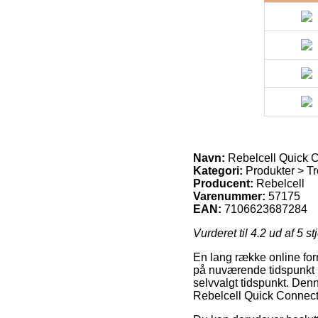
Navn:
Rebelcell Quick 
Kategori:
Produkter > Tro
Producent:
Rebelcell
Varenummer:
57175
EAN:
7106623687284
Vurderet til
4.2
ud af 5 st
En lang række online forr
på nuværende tidspunkt p
selvvalgt tidspunkt. Den
Rebelcell Quick Connect