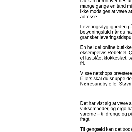
Du kan derudover beslutte 
mange gange en tand mind
ikke modsiges at være at
adresse.
Leveringsdygtigheden på P
betydningsfuld når du ha
gransker leveringstidsp
En hel del online butikk
eksempelvis Rebelcell Qu
et fastslået klokkeslæt, s
fri.
Visse netshops præsterer 
Ellers skal du snuppe den
Nørresundby eller Støvring
Det har vist sig at være 
virksomheder, og ergo har
varerne – til drenge og p
fragt.
Til gengæld kan det trods