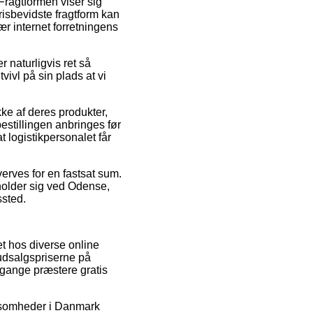
 Fragtformen viser sig
isbevidste fragtform kan
r internet forretningens
 naturligvis ret så
ivl på sin plads at vi
ke af deres produkter,
stillingen anbringes før
t logistikpersonalet får
verves for en fastsat sum.
pholder sig ved Odense,
ssted.
et hos diverse online
 udsalgspriserne på
e gange præstere gratis
irksomheder i Danmark