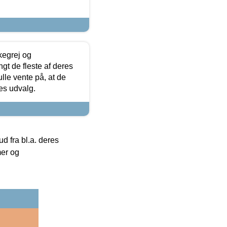
kegrej og
angt de fleste af deres
ulle vente på, at de
res udvalg.
 fra bl.a. deres
mer og