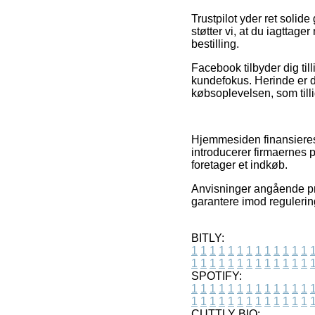
Trustpilot yder ret soli
støtter vi, at du iagttag
bestilling.
Facebook tilbyder dig til
kundefokus. Herinde er d
købsoplevelsen, som tilli
Hjemmesiden finansieres 
introducerer firmaernes 
foretager et indkøb.
Anvisninger angående pro
garantere imod regulerin
BITLY:
1
1
1
1
1
1
1
1
1
1
1
1
1
1
1
1
1
1
1
1
1
1
1
1
1
1
SPOTIFY:
1
1
1
1
1
1
1
1
1
1
1
1
1
1
1
1
1
1
1
1
1
1
1
1
1
1
CUTTLY BIO: