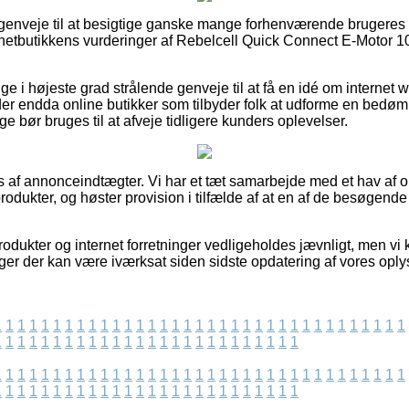
de genveje til at besigtige ganske mange forhenværende brugeres
er netbutikkens vurderinger af Rebelcell Quick Connect E-Motor 
lige i højeste grad strålende genveje til at få en idé om interne
er endda online butikker som tilbyder folk at udforme en bedø
ge bør bruges til at afveje tidligere kunders oplevelser.
af annonceindtægter. Vi har et tæt samarbejde med et hav af on
produkter, og høster provision i tilfælde af at en af de besøgen
dukter og internet forretninger vedligeholdes jævnligt, men vi
ger der kan være iværksat siden sidste opdatering af vores oply
1
1
1
1
1
1
1
1
1
1
1
1
1
1
1
1
1
1
1
1
1
1
1
1
1
1
1
1
1
1
1
1
1
1
1
1
1
1
1
1
1
1
1
1
1
1
1
1
1
1
1
1
1
1
1
1
1
1
1
1
1
1
1
1
1
1
1
1
1
1
1
1
1
1
1
1
1
1
1
1
1
1
1
1
1
1
1
1
1
1
1
1
1
1
1
1
1
1
1
1
1
1
1
1
1
1
1
1
1
1
1
1
1
1
1
1
1
1
1
1
1
1