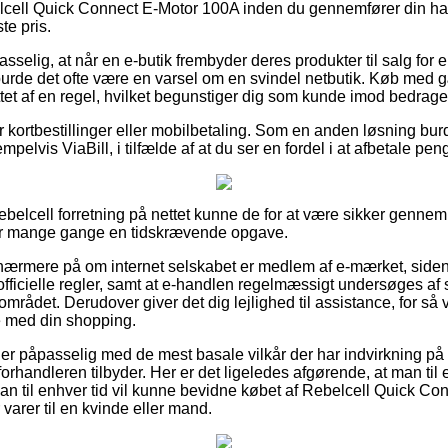
lcell Quick Connect E-Motor 100A inden du gennemfører din hande
te pris.
elig, at når en e-butik frembyder deres produkter til salg for e
urde det ofte være en varsel om en svindel netbutik. Køb med 
tet af en regel, hvilket begunstiger dig som kunde imod bedrage
for kortbestillinger eller mobilbetaling. Som en anden løsning bu
elvis ViaBill, i tilfælde af at du ser en fordel i at afbetale pe
Rebelcell forretning på nettet kunne de for at være sikker genne
er mange gange en tidskrævende opgave.
e nærmere på om internet selskabet er medlem af e-mærket, side
e officielle regler, samt at e-handlen regelmæssigt undersøges af 
mrådet. Derudover giver det dig lejlighed til assistance, for så v
se med din shopping.
 du er påpasselig med de mest basale vilkår der har indvirkning på
orhandleren tilbyder. Her er det ligeledes afgørende, at man til
 man til enhver tid vil kunne bevidne købet af Rebelcell Quick C
varer til en kvinde eller mand.