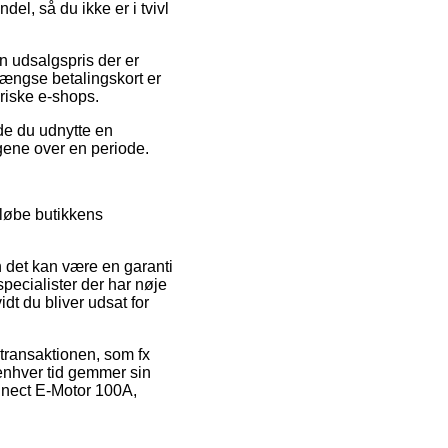
l, så du ikke er i tvivl
n udsalgspris der er
gængse betalingskort er
riske e-shops.
rde du udnytte en
ngene over en periode.
mløbe butikkens
n det kan være en garanti
specialister der har nøje
idt du bliver udsat for
 transaktionen, som fx
 enhver tid gemmer sin
onnect E-Motor 100A,