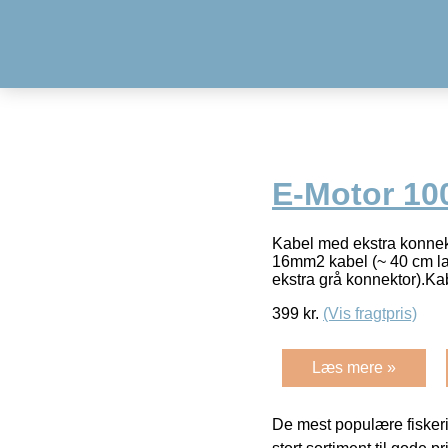
E-Motor 10
Kabel med ekstra konnekto
16mm2 kabel (~ 40 cm l
ekstra grå konnektor).K
399
kr.
(Vis fragtpris)
Læs mere »
De mest populære fiskeri