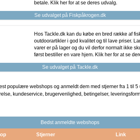
betale. Klik her for at se deres udvalg.
Se udvalget på Fiskpåkrogen.dk
Hos Tackle.dk kan du købe en bred række af fis
outdoorartikler i god kvalitet og til lave priser. L
varer er på lager og du vil derfor normalt ikke sk
først bestiller en vare hjem. Klik her for at se de
Se udvalget på Tackle.dk
t populære webshops og anmeldt dem med stjerner fra 1 til 5 ud
rrelse, kundeservice, brugervenlighed, betingelser, leveringsfor
Bedst anmeldte webshops
op
Stjerner
Link