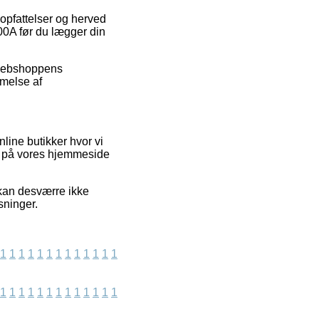
 opfattelser og herved
100A før du lægger din
t webshoppens
mmelse af
line butikker hvor vi
de på vores hjemmeside
 kan desværre ikke
sninger.
1
1
1
1
1
1
1
1
1
1
1
1
1
1
1
1
1
1
1
1
1
1
1
1
1
1