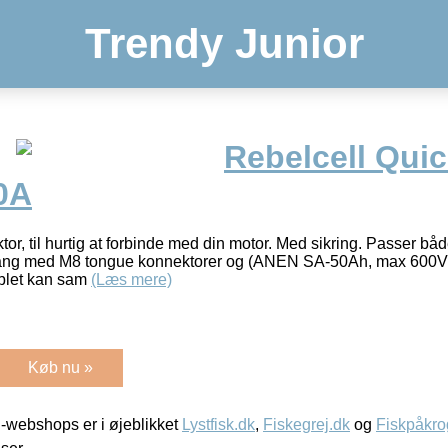
Trendy Junior
Rebelcell Qui
0A
r, til hurtig at forbinde med din motor. Med sikring. Passer både
ang med M8 tongue konnektorer og (ANEN SA-50Ah, max 600V)
ablet kan sam
(Læs mere)
Køb nu »
-webshops er i øjeblikket
Lystfisk.dk
,
Fiskegrej.dk
og
Fiskpåkro