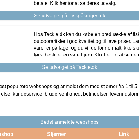
betale. Klik her for at se deres udvalg.
Se udvalget på Fiskpåkrogen.dk
Hos Tackle.dk kan du købe en bred række af fis
outdoorartikler i god kvalitet og til lave priser. L
varer er på lager og du vil derfor normalt ikke sk
først bestiller en vare hjem. Klik her for at se de
Se udvalget på Tackle.dk
t populære webshops og anmeldt dem med stjerner fra 1 til 5 ud
rrelse, kundeservice, brugervenlighed, betingelser, leveringsfor
Bedst anmeldte webshops
bshop
Stjerner
Link