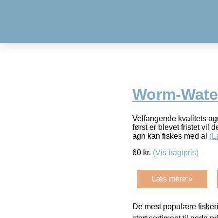
Worm-Wate
Velfangende kvalitets ag
først er blevet fristet vi
agn kan fiskes med al
(L
60
kr.
(Vis fragtpris)
Læs mere »
De mest populære fiskeri