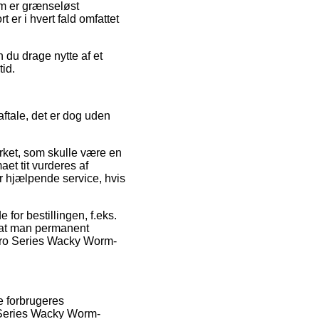
om er grænseløst
 er i hvert fald omfattet
 du drage nytte af et
tid.
ftale, det er dog uden
ket, som skulle være en
aet tit vurderes af
 hjælpende service, hvis
for bestillingen, f.eks.
, at man permanent
 Pro Series Wacky Worm-
re forbrugeres
ro Series Wacky Worm-