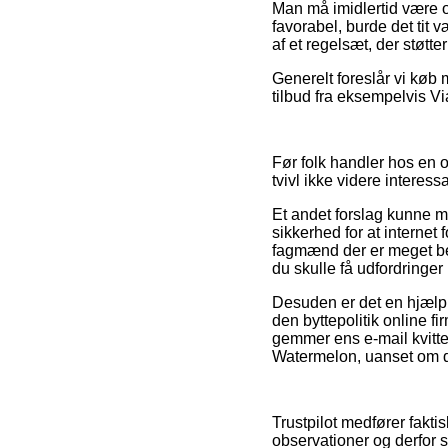
Man må imidlertid være o
favorabel, burde det tit v
af et regelsæt, der støtte
Generelt foreslår vi køb
tilbud fra eksempelvis Vi
Før folk handler hos en 
tvivl ikke videre interessa
Et andet forslag kunne 
sikkerhed for at internet 
fagmænd der er meget be
du skulle få udfordringer
Desuden er det en hjælp 
den byttepolitik online f
gemmer ens e-mail kvitt
Watermelon, uanset om du
Trustpilot medfører faktis
observationer og derfor s