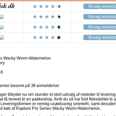
Besøg websh
Besøg websh
Besøg websh
Besøg websh
es Wacky Worm-Watermelon
ory
18
jerner baseret på
38
anmeldelser
nger tilbyder nu om stunder et stort udvalg af metoder til leveri
få leveret til en pakkeshop, fordi du så har fuld fleksibilitet til 
g. Leveringsformen er nemlig usædvanlig smertefri, samt desude
t ved køb af Rapture Pro Series Wacky Worm-Watermelon.