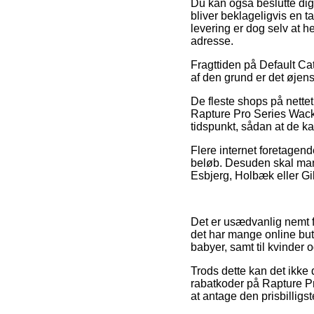
Du kan også beslutte dig f
bliver beklageligvis en 
levering er dog selv at 
adresse.
Fragttiden på Default Cat
af den grund er det øjens
De fleste shops på nette
Rapture Pro Series Wack
tidspunkt, sådan at de kan
Flere internet foretagende
beløb. Desuden skal man
Esbjerg, Holbæk eller Gille
Det er usædvanlig nemt fo
det har mange online buti
babyer, samt til kvinder 
Trods dette kan det ikke 
rabatkoder på Rapture Pr
at antage den prisbilligst