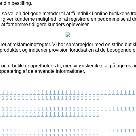
 din bestilling.
så vel en del gode metoder til at få indblik i online butikkens
giver kunderne mulighed for at registrere en bedømmelse af 
il at fornemme tidligere kunders oplevelser.
ret af reklameindtægter. Vi har samarbejder med en stribe butikk
 produkter, og indtjener provision forudsat en af de besøgende
og e-butikker opretholdes tit, men vi ønsker ikke at påtage os a
opdatering af de anvendte informationer.
1
1
1
1
1
1
1
1
1
1
1
1
1
1
1
1
1
1
1
1
1
1
1
1
1
1
1
1
1
1
1
1
1
1
1
1
1
1
1
1
1
1
1
1
1
1
1
1
1
1
1
1
1
1
1
1
1
1
1
1
1
1
1
1
1
1
1
1
1
1
1
1
1
1
1
1
1
1
1
1
1
1
1
1
1
1
1
1
1
1
1
1
1
1
1
1
1
1
1
1
1
1
1
1
1
1
1
1
1
1
1
1
1
1
1
1
1
1
1
1
1
1
1
1
1
1
1
1
1
1
1
1
1
1
1
1
1
1
1
1
1
1
1
1
1
1
1
1
1
1
1
1
1
1
1
1
1