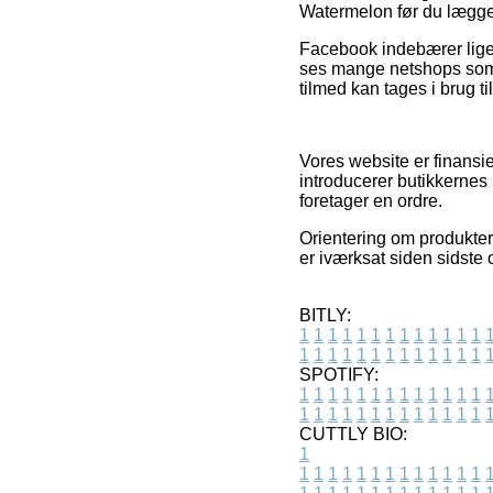
Watermelon før du lægger
Facebook indebærer lige 
ses mange netshops som 
tilmed kan tages i brug t
Vores website er finansie
introducerer butikkernes
foretager en ordre.
Orientering om produkter 
er iværksat siden sidste 
BITLY:
1
1
1
1
1
1
1
1
1
1
1
1
1
1
1
1
1
1
1
1
1
1
1
1
1
1
SPOTIFY:
1
1
1
1
1
1
1
1
1
1
1
1
1
1
1
1
1
1
1
1
1
1
1
1
1
1
CUTTLY BIO:
1
1
1
1
1
1
1
1
1
1
1
1
1
1