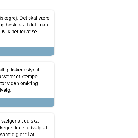
 fiskegrej. Det skal være
og bestille alt det, man
 Klik her for at se
ligt fiskeudstyr til
tid været et kæmpe
stor viden omkring
dvalg.
sælger alt du skal
skegrej fra et udvalg af
samtidig er til at