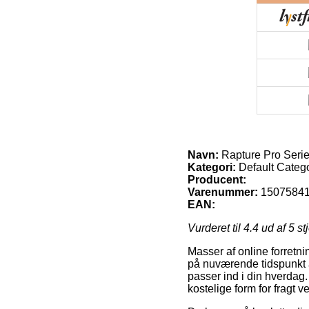
Navn:
Rapture Pro Seri
Kategori:
Default Categ
Producent:
Varenummer:
1507584
EAN:
Vurderet til
4.4
ud af 5 st
Masser af online forretni
på nuværende tidspunkt at 
passer ind i din hverda
kostelige form for frag