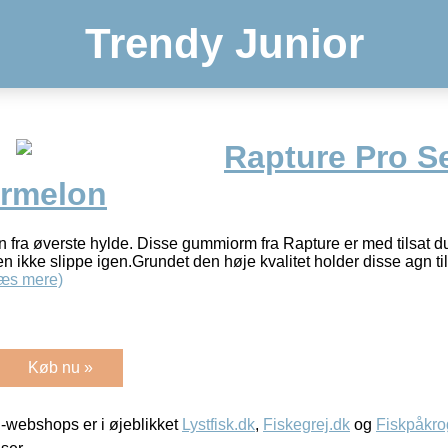
Trendy Junior
Rapture Pro S
rmelon
n fra øverste hylde. Disse gummiorm fra Rapture er med tilsat du
l den ikke slippe igen.Grundet den høje kvalitet holder disse agn t
æs mere)
Køb nu »
-webshops er i øjeblikket
Lystfisk.dk
,
Fiskegrej.dk
og
Fiskpåkro