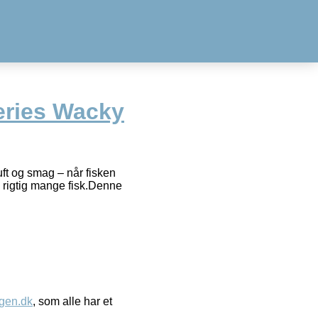
eries Wacky
ft og smag – når fisken
il rigtig mange fisk.Denne
gen.dk
, som alle har et