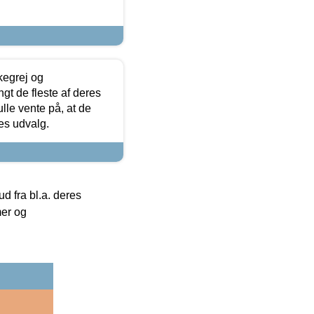
kegrej og
angt de fleste af deres
ulle vente på, at de
res udvalg.
 fra bl.a. deres
mer og