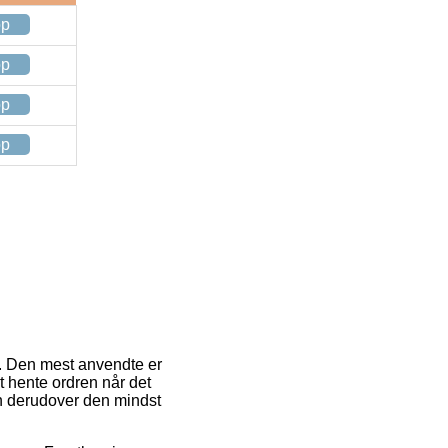
op
op
op
op
ng. Den mest anvendte er
at hente ordren når det
n derudover den mindst