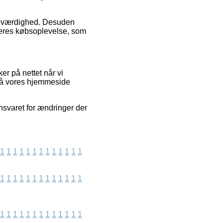
 troværdighed. Desuden
deres købsoplevelse, som
er på nettet når vi
 på vores hjemmeside
nsvaret for ændringer der
1
1
1
1
1
1
1
1
1
1
1
1
1
1
1
1
1
1
1
1
1
1
1
1
1
1
1
1
1
1
1
1
1
1
1
1
1
1
1