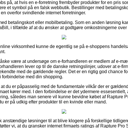
bs på, at hvis en e-forretning frembyder produkter for en pris s
ære et symbol på en falsk webbutik. Bestillinger med betalingskort
r en overfor svindlende internet forretninger.
 med betalingskort eller mobilbetaling. Som en anden løsning kan
aBill, i tilfælde af at du ønsker at godtgøre omkostningerne over 
online virksomhed kunne de egentlig se på e-shoppens handelsa
nt.
måske være at undersøge om e-forhandleren er medlem af e-mær
forhandleren lever op til de danske retningslinjer, udover at e-firm
kendte med de gældende regler. Det er en rigtig god chance for
 i forbindelse med din shopping.
at du er påpasselig med de fundamentale vilkår der er gældende 
irmaet kører med. I den forbindelse er det ydermere essesentielt
ering, således man senere vil kunne bevidne købet af Rapture
 er på udkig efter produkter til en kvinde eller mand.
k anstændige løsninger til at blive klogere på forskellige tidlige
tøtter vi, at du gransker internet firmaets ratings af Rapture P