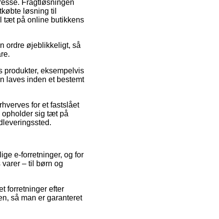
adresse. Fragtløsningen
købte løsning til
 tæt på online butikkens
n ordre øjeblikkeligt, så
re.
ns produkter, eksempelvis
 laves inden et bestemt
rhverves for et fastslået
 opholder sig tæt på
 udleveringssted.
ge e-forretninger, og for
varer – til børn og
 forretninger efter
n, så man er garanteret