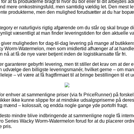
or at få produkterne bragt til hvor du bor eller til dit arbejdes 
tand mere omkostningsfuld, men samtidig vældig let. Den mest let
hente produkterne, men den mulighed forudsætter at du har bopæl
egory er naturligvis rigtig afgørende om du står og skal bruge di
ynligt væsentligt at man finder leveringstiden for den aktuelle va
t giver muligheden for dag-til-dag levering på mange af butikke
y Worm-Watermelon, men som imidlertid afhænger af at handlen
 nå at få de nye varer betjent inden de logistikansatte får fri.
r garanterer gebyrfri levering, men tit stiller det krav om at der e
 udvælge den billigste leveringsmanér, hvilket gerne – om man
leje – vil være at få fragtfirmaet til at bringe bestillingen til et
r enhver at sammenligne priser (via fx PriceRunner) på forskelli
kker ikke kunne slippe for at mindske udsalgspriserne på deres 
og mænd – kolossalt, og endda nogle gange yde portofri fragt.
desto mindre blive indbringende at sammenligne nogle få internet
o Series Wacky Worm-Watermelon forud for at du placerer ordre
e pris.