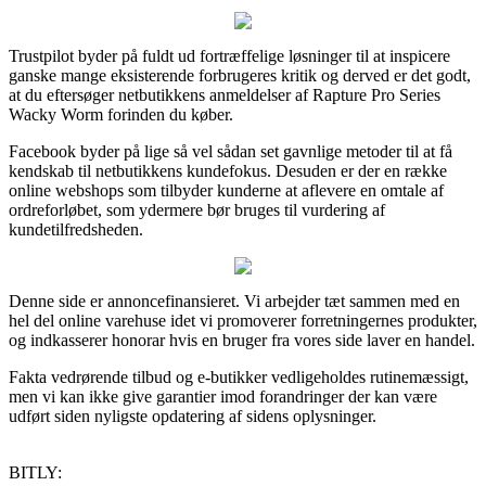
Trustpilot byder på fuldt ud fortræffelige løsninger til at inspicere
ganske mange eksisterende forbrugeres kritik og derved er det godt,
at du eftersøger netbutikkens anmeldelser af Rapture Pro Series
Wacky Worm forinden du køber.
Facebook byder på lige så vel sådan set gavnlige metoder til at få
kendskab til netbutikkens kundefokus. Desuden er der en række
online webshops som tilbyder kunderne at aflevere en omtale af
ordreforløbet, som ydermere bør bruges til vurdering af
kundetilfredsheden.
Denne side er annoncefinansieret. Vi arbejder tæt sammen med en
hel del online varehuse idet vi promoverer forretningernes produkter,
og indkasserer honorar hvis en bruger fra vores side laver en handel.
Fakta vedrørende tilbud og e-butikker vedligeholdes rutinemæssigt,
men vi kan ikke give garantier imod forandringer der kan være
udført siden nyligste opdatering af sidens oplysninger.
BITLY: