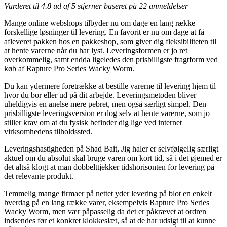
Vurderet til
4.8
ud af 5 stjerner baseret på
22
anmeldelser
Mange online webshops tilbyder nu om dage en lang række
forskellige løsninger til levering. En favorit er nu om dage at få
afleveret pakken hos en pakkeshop, som giver dig fleksibiliteten til
at hente varerne når du har lyst. Leveringsformen er jo ret
overkommelig, samt endda ligeledes den prisbilligste fragtform ved
køb af Rapture Pro Series Wacky Worm.
Du kan ydermere foretrække at bestille varerne til levering hjem til
hvor du bor eller ud på dit arbejde. Leveringsmetoden bliver
uheldigvis en anelse mere pebret, men også særligt simpel. Den
prisbilligste leveringsversion er dog selv at hente varerne, som jo
stiller krav om at du fysisk befinder dig lige ved internet
virksomhedens tilholdssted.
Leveringshastigheden på Shad Bait, Jig haler er selvfølgelig særligt
aktuel om du absolut skal bruge varen om kort tid, så i det øjemed er
det altså klogt at man dobbelttjekker tidshorisonten for levering på
det relevante produkt.
Temmelig mange firmaer på nettet yder levering på blot en enkelt
hverdag på en lang række varer, eksempelvis Rapture Pro Series
Wacky Worm, men vær påpasselig da det er påkrævet at ordren
indsendes før et konkret klokkeslæt, så at de har udsigt til at kunne