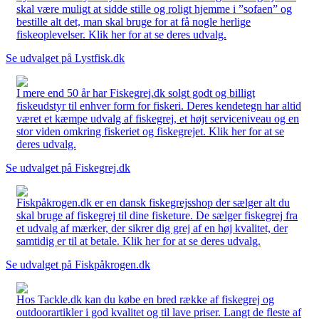
skal være muligt at sidde stille og roligt hjemme i ”sofaen” og
bestille alt det, man skal bruge for at få nogle herlige
fiskeoplevelser. Klik her for at se deres udvalg.
Se udvalget på Lystfisk.dk
I mere end 50 år har Fiskegrej.dk solgt godt og billigt
fiskeudstyr til enhver form for fiskeri. Deres kendetegn har altid
været et kæmpe udvalg af fiskegrej, et højt serviceniveau og en
stor viden omkring fiskeriet og fiskegrejet. Klik her for at se
deres udvalg.
Se udvalget på Fiskegrej.dk
Fiskpåkrogen.dk er en dansk fiskegrejsshop der sælger alt du
skal bruge af fiskegrej til dine fisketure. De sælger fiskegrej fra
et udvalg af mærker, der sikrer dig grej af en høj kvalitet, der
samtidig er til at betale. Klik her for at se deres udvalg.
Se udvalget på Fiskpåkrogen.dk
Hos Tackle.dk kan du købe en bred række af fiskegrej og
outdoorartikler i god kvalitet og til lave priser. Langt de fleste af