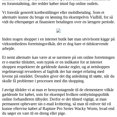
en foranstaltning, der redder køber imod fup online outlets.
Vi foreslår generelt kortbestillinger eller mobilbetaling. Som et
alternativ kunne du bruge en løsning fra eksempelvis ViaBill, for så
vidt du efterspørger at finansiere betalingen over en længere periode.
Inden nogen shopper i en internet butik bør man utvivlsomt kigge på
virksomhedens forretningsvilkår, det er dog bare et tidskrævende
arbejde.
Et nemt alternativ kan være at se nærmere på om online forretningen
er e-mærke tilsluttet, som typisk er en indikator for at internet
shoppen respekterer de gældende danske regler, og at netshoppen
regelmæssigt revurderes af fagfolk der har meget erfaring med
lovene på området. Desuden giver det dig anledning til støtte, når du
skulle få problemer i processen med din shopping.
I øvrigt tilråder vi at man er hensynstagende til de elementære vilkår
gældende for købet, som for eksempel hvilken ombytningspolitik
online forhandleren tilbyder. Derfor er det tilmed vigtigt, at man
permanent opbevarer sin e-mail kvittering, så man til enhver tid vil
kunne eftervise købet af Rapture Pro Series Wacky Worm, hvad end
du søger en vare til en dreng eller pige.