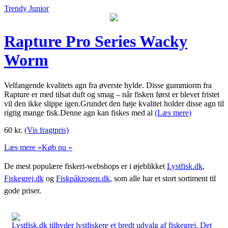
Trendy Junior
Rapture Pro Series Wacky
Worm
Velfangende kvalitets agn fra øverste hylde. Disse gummiorm fra
Rapture er med tilsat duft og smag – når fisken først er blevet fristet
vil den ikke slippe igen.Grundet den høje kvalitet holder disse agn til
rigtig mange fisk.Denne agn kan fiskes med al
(Læs mere)
60
kr.
(Vis fragtpris)
Læs mere »
Køb nu »
De mest populære fiskeri-webshops er i øjeblikket
Lystfisk.dk
,
Fiskegrej.dk
og
Fiskpåkrogen.dk
, som alle har et stort sortiment til
gode priser.
Lystfisk.dk tilbyder lystfiskere et bredt udvalg af fiskegrej. Det