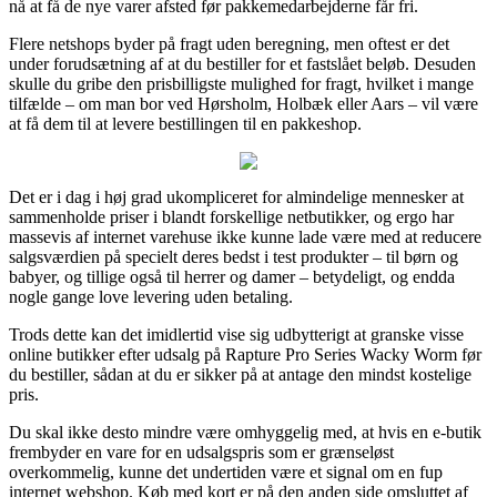
nå at få de nye varer afsted før pakkemedarbejderne får fri.
Flere netshops byder på fragt uden beregning, men oftest er det
under forudsætning af at du bestiller for et fastslået beløb. Desuden
skulle du gribe den prisbilligste mulighed for fragt, hvilket i mange
tilfælde – om man bor ved Hørsholm, Holbæk eller Aars – vil være
at få dem til at levere bestillingen til en pakkeshop.
Det er i dag i høj grad ukompliceret for almindelige mennesker at
sammenholde priser i blandt forskellige netbutikker, og ergo har
massevis af internet varehuse ikke kunne lade være med at reducere
salgsværdien på specielt deres bedst i test produkter – til børn og
babyer, og tillige også til herrer og damer – betydeligt, og endda
nogle gange love levering uden betaling.
Trods dette kan det imidlertid vise sig udbytterigt at granske visse
online butikker efter udsalg på Rapture Pro Series Wacky Worm før
du bestiller, sådan at du er sikker på at antage den mindst kostelige
pris.
Du skal ikke desto mindre være omhyggelig med, at hvis en e-butik
frembyder en vare for en udsalgspris som er grænseløst
overkommelig, kunne det undertiden være et signal om en fup
internet webshop. Køb med kort er på den anden side omsluttet af