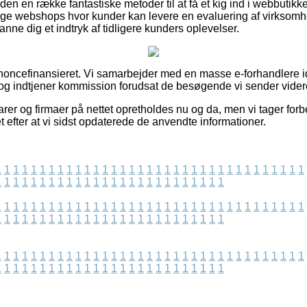
n en række fantastiske metoder til at få et kig ind i webbutik
e webshops hvor kunder kan levere en evaluering af virksomhe
anne dig et indtryk af tidligere kunders oplevelser.
ncefinansieret. Vi samarbejder med en masse e-forhandlere ide
og indtjener kommission forudsat de besøgende vi sender vider
er og firmaer på nettet opretholdes nu og da, men vi tager forbe
 efter at vi sidst opdaterede de anvendte informationer.
1
1
1
1
1
1
1
1
1
1
1
1
1
1
1
1
1
1
1
1
1
1
1
1
1
1
1
1
1
1
1
1
1
1
1
1
1
1
1
1
1
1
1
1
1
1
1
1
1
1
1
1
1
1
1
1
1
1
1
1
1
1
1
1
1
1
1
1
1
1
1
1
1
1
1
1
1
1
1
1
1
1
1
1
1
1
1
1
1
1
1
1
1
1
1
1
1
1
1
1
1
1
1
1
1
1
1
1
1
1
1
1
1
1
1
1
1
1
1
1
1
1
1
1
1
1
1
1
1
1
1
1
1
1
1
1
1
1
1
1
1
1
1
1
1
1
1
1
1
1
1
1
1
1
1
1
1
1
1
1
1
1
1
1
1
1
1
1
1
1
1
1
1
1
1
1
1
1
1
1
1
1
1