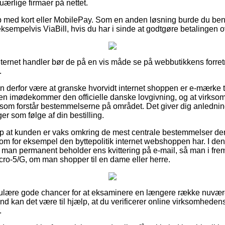
 uærlige firmaer på nettet.
b med kort eller MobilePay. Som en anden løsning burde du ben
ksempelvis ViaBill, hvis du har i sinde at godtgøre betalingen o
ternet handler bør de på en vis måde se på webbutikkens forretni
.
 derfor være at granske hvorvidt internet shoppen er e-mærke til
en imødekommer den officielle danske lovgivning, og at virkso
m forstår bestemmelserne på området. Det giver dig anledning 
ger som følge af din bestilling.
lp at kunden er vaks omkring de mest centrale bestemmelser de
som for eksempel den byttepolitik internet webshoppen har. I 
at man permanent beholder ens kvittering på e-mail, så man i fr
icro-5/G, om man shopper til en dame eller herre.
regulære gode chancer for at eksaminere en længere række nuv
nd kan det være til hjælp, at du verificerer online virksomhedens 
.