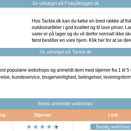
Se udvalget på Fiskpåkrogen.dk
Hos Tackle.dk kan du købe en bred række af fis
outdoorartikler i god kvalitet og til lave priser. L
varer er på lager og du vil derfor normalt ikke sk
først bestiller en vare hjem. Klik her for at se de
Se udvalget på Tackle.dk
t populære webshops og anmeldt dem med stjerner fra 1 til 5 ud
rrelse, kundeservice, brugervenlighed, betingelser, leveringsfor
Bedst anmeldte webshops
op
Stjerner
Link
Besøg webshop