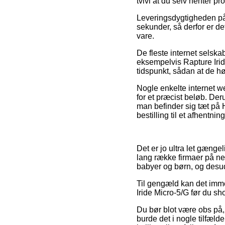
tvivl at du selv henter pr
Leveringsdygtigheden på 
sekunder, så derfor er d
vare.
De fleste internet selska
eksempelvis Rapture Iride
tidspunkt, sådan at de høj
Nogle enkelte internet w
for et præcist beløb. De
man befinder sig tæt på H
bestilling til et afhentnin
Det er jo ultra let gænge
lang række firmaer på net
babyer og børn, og desud
Til gengæld kan det imme
Iride Micro-5/G før du sh
Du bør blot være obs på, 
burde det i nogle tilfælde