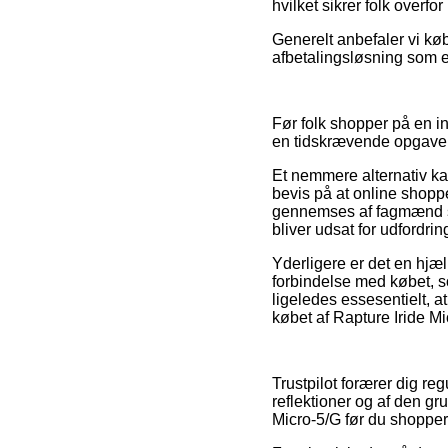
hvilket sikrer folk overfor
Generelt anbefaler vi kø
afbetalingsløsning som e
Før folk shopper på en in
en tidskrævende opgave
Et nemmere alternativ kan
bevis på at online shopp
gennemses af fagmænd so
bliver udsat for udfordrin
Yderligere er det en hjæ
forbindelse med købet, 
ligeledes essesentielt, 
købet af Rapture Iride M
Trustpilot forærer dig 
reflektioner og af den gru
Micro-5/G før du shopper