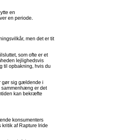
ytte en
ver en periode.
ngsvilkår, men det er tit
sluttet, som ofte er et
mheden lejlighedsvis
til opbakning, hvis du
r gør sig gældende i
den sammenhæng er det
emtiden kan bekræfte
ærende konsumenters
kritik af Rapture Iride