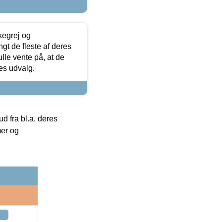
kegrej og
angt de fleste af deres
ulle vente på, at de
res udvalg.
 fra bl.a. deres
mer og