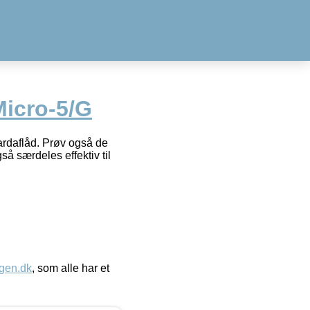
Micro-5/G
bardaflåd. Prøv også de
gså særdeles effektiv til
gen.dk
, som alle har et