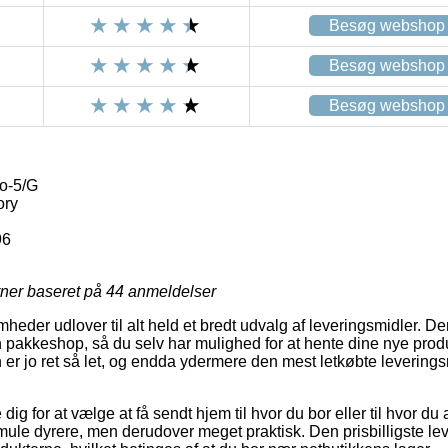
Besøg webshop
Besøg webshop
Besøg webshop
ro-5/G
ory
96
rner baseret på
44
anmeldelser
mheder udlover til alt held et bredt udvalg af leveringsmidler. 
n pakkeshop, så du selv har mulighed for at hente dine nye produ
 er jo ret så let, og endda ydermere den mest letkøbte leverin
dig for at vælge at få sendt hjem til hvor du bor eller til hvor du
smule dyrere, men derudover meget praktisk. Den prisbilligste le