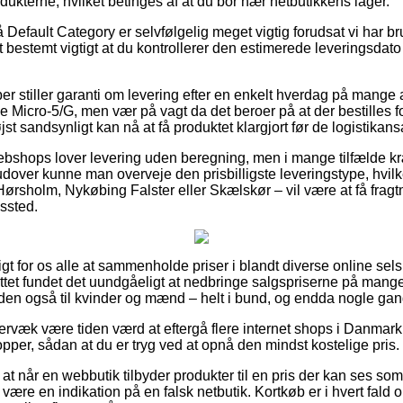
odukterne, hvilket betinges af at du bor nær netbutikkens lager.
Default Category er selvfølgelig meget vigtig forudsat vi har br
et bestemt vigtigt at du kontrollerer den estimerede leveringsda
ber stiller garanti om levering efter en enkelt hverdag på mange 
 Micro-5/G, men vær på vagt da det beroer på at der bestilles f
st sandsynligt kan nå at få produktet klargjort før de logistikans
ebshops lover levering uden beregning, men i mange tilfælde kr
rudover kunne man overveje den prisbilligste leveringstype, hvil
ørsholm, Nykøbing Falster eller Skælskør – vil være at få fragt
gssted.
ligt for os alle at sammenholde priser i blandt diverse online sel
tet fundet det uundgåeligt at nedbringe salgspriserne på mange a
en også til kvinder og mænd – helt i bund, og endda nogle gange
rvæk være tiden værd at eftergå flere internet shops i Danmark
opper, sådan at du er tryg ved at opnå den mindst kostelige pris.
at når en webbutik tilbyder produkter til en pris der kan ses som 
 være en indikation på en falsk netbutik. Kortkøb er i hvert fald o