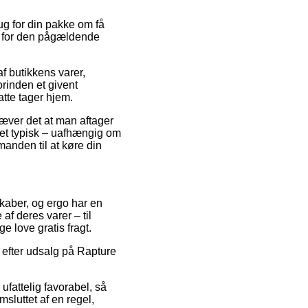
ug for din pakke om få
to for den pågældende
af butikkens varer,
orinden et givent
atte tager hjem.
æver det at man aftager
ket typisk – uafhængig om
manden til at køre din
skaber, og ergo har en
f deres varer – til
 love gratis fragt.
 efter udsalg på Rapture
ufattelig favorabel, så
msluttet af en regel,