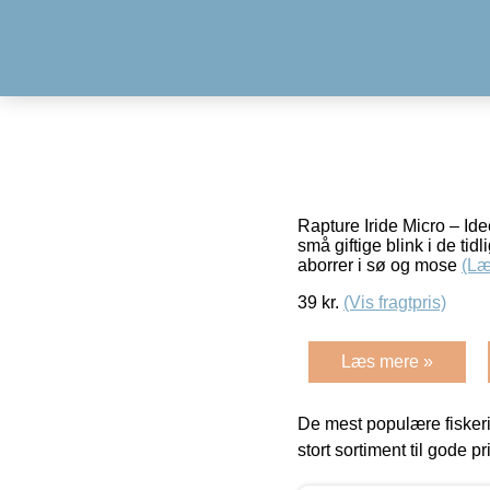
Rapture Iride Micro – Ide
små giftige blink i de tid
aborrer i sø og mose
(Læ
39
kr.
(Vis fragtpris)
Læs mere »
De mest populære fiskeri
stort sortiment til gode pr