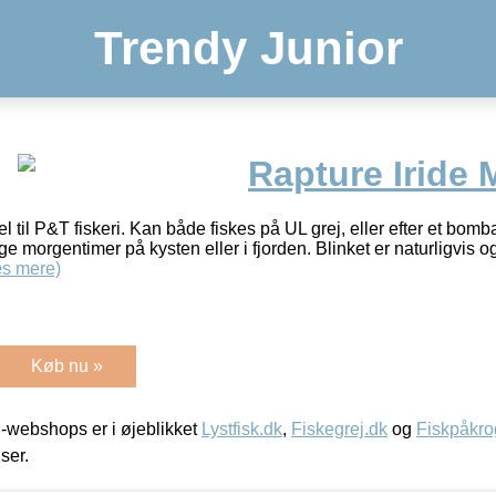
Trendy Junior
Rapture Iride 
el til P&T fiskeri. Kan både fiskes på UL grej, eller efter et bom
lige morgentimer på kysten eller i fjorden. Blinket er naturligvis o
s mere)
Køb nu »
-webshops er i øjeblikket
Lystfisk.dk
,
Fiskegrej.dk
og
Fiskpåkro
iser.