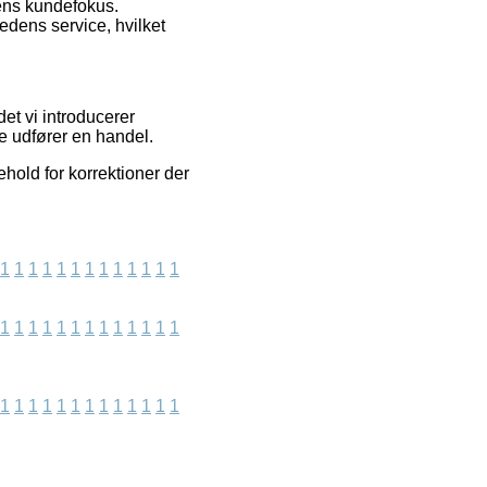
kens kundefokus.
dens service, hvilket
t vi introducerer
e udfører en handel.
hold for korrektioner der
1
1
1
1
1
1
1
1
1
1
1
1
1
1
1
1
1
1
1
1
1
1
1
1
1
1
1
1
1
1
1
1
1
1
1
1
1
1
1