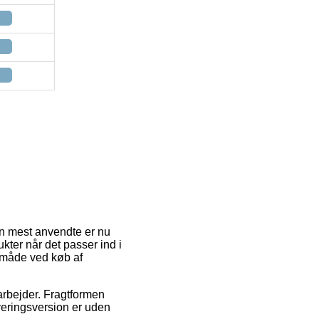
Den mest anvendte er nu
kter når det passer ind i
gsmåde ved køb af
 arbejder. Fragtformen
veringsversion er uden