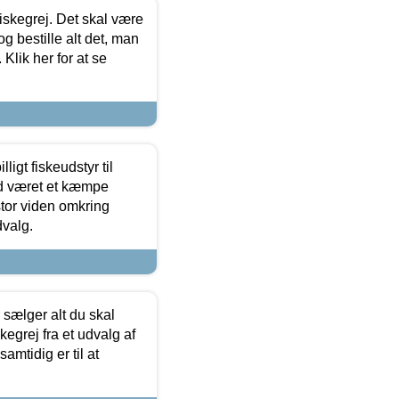
 fiskegrej. Det skal være
og bestille alt det, man
 Klik her for at se
ligt fiskeudstyr til
tid været et kæmpe
stor viden omkring
dvalg.
sælger alt du skal
skegrej fra et udvalg af
samtidig er til at