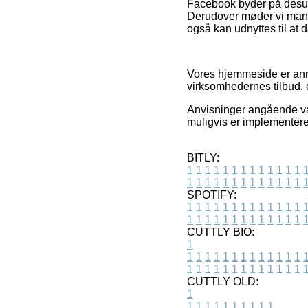
Facebook byder på desude
Derudover møder vi mang
også kan udnyttes til at d
Vores hjemmeside er anno
virksomhedernes tilbud, 
Anvisninger angående var
muligvis er implementeret
BITLY:
1
1
1
1
1
1
1
1
1
1
1
1
1
1
1
1
1
1
1
1
1
1
1
1
1
1
SPOTIFY:
1
1
1
1
1
1
1
1
1
1
1
1
1
1
1
1
1
1
1
1
1
1
1
1
1
1
CUTTLY BIO:
1
1
1
1
1
1
1
1
1
1
1
1
1
1
1
1
1
1
1
1
1
1
1
1
1
1
1
CUTTLY OLD:
1
1
1
1
1
1
1
1
1
1
1