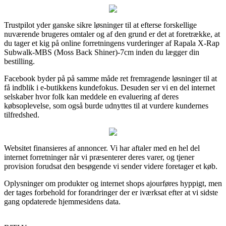
Trustpilot yder ganske sikre løsninger til at efterse forskellige
nuværende brugeres omtaler og af den grund er det at foretrække, at
du tager et kig på online forretningens vurderinger af Rapala X-Rap
Subwalk-MBS (Moss Back Shiner)-7cm inden du lægger din
bestilling.
Facebook byder på på samme måde ret fremragende løsninger til at
få indblik i e-butikkens kundefokus. Desuden ser vi en del internet
selskaber hvor folk kan meddele en evaluering af deres
købsoplevelse, som også burde udnyttes til at vurdere kundernes
tilfredshed.
Websitet finansieres af annoncer. Vi har aftaler med en hel del
internet forretninger når vi præsenterer deres varer, og tjener
provision forudsat den besøgende vi sender videre foretager et køb.
Oplysninger om produkter og internet shops ajourføres hyppigt, men
der tages forbehold for forandringer der er iværksat efter at vi sidste
gang opdaterede hjemmesidens data.