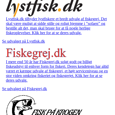
Lystfisk.dk tilbyder lystfiskere et bredt udvalg af fiskegrej. Det
skal være muligt at sidde stille og roligt hjemme i ”sofaen” og
bestille alt det, man skal bruge for at få nogle herlige
fiskeoplevelser. Klik her for at se deres udvalg.
Se udvalget på Lystfisk.dk
I mere end 50 år har Fiskegrej.dk solgt godt og billigt
fiskeudstyr til enhver form for fiskeri. Deres kendetegn har altid
været et kæmpe udvalg af fiskegrej, et højt serviceniveau og en
stor viden omkring fiskeriet og fiskegrejet. Klik her for at se
deres udvalg.
Se udvalget på Fiskegrej.dk