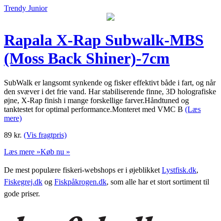
Trendy Junior
Rapala X-Rap Subwalk-MBS
(Moss Back Shiner)-7cm
SubWalk er langsomt synkende og fisker effektivt både i fart, og når
den svæver i det frie vand. Har stabiliserende finne, 3D holografiske
øjne, X-Rap finish i mange forskellige farver.Håndtuned og
tanktestet for optimal performance.Monteret med VMC B
(Læs
mere)
89
kr.
(Vis fragtpris)
Læs mere »
Køb nu »
De mest populære fiskeri-webshops er i øjeblikket
Lystfisk.dk
,
Fiskegrej.dk
og
Fiskpåkrogen.dk
, som alle har et stort sortiment til
gode priser.