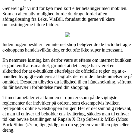
Generelt går vi ind for køb med kort eller betalinger med mobilen.
Som en alternativ mulighed burde du drage fordel af en
afdragsløsning fra f.eks. ViaBill, forudsat du gerne vil klare
omkostningerne i flere bidder.
Inden nogen bestiller i en internet shop behøver de de facto betragte
e-shoppens handelsvilkår, dog er det ofte ikke super interessant.
En nemmere løsning kan derfor være at efterse om internet butikken
er godkendt af e-mærket, grundet at det længe har været en
sikkerhed for at e-butikken efterfølger de officielle regler, og at e-
handlen hyppigt evalueres af fagfolk der er inde i bestemmelserne på
området. Desuden tilbydes du lejlighed til en håndsrækning, såfremt
du får besvær i forbindelse med din shopping.
Tilmed anbefaler vi at kunden er opmærksom på de vigtigste
reglementer der indvirker på ordren, som eksempelvis hvilken
byttepolitik online webshoppen bruger. Her er det samtidig relevant,
at man til enhver tid beholder ens kvittering, således man til enhver
tid kan bevise bestillingen af Rapala X-Rap Subwalk-MBS (Moss
Back Shiner)-7cm, ligegyldigt om du søger en vare til en pige eller
dreng.