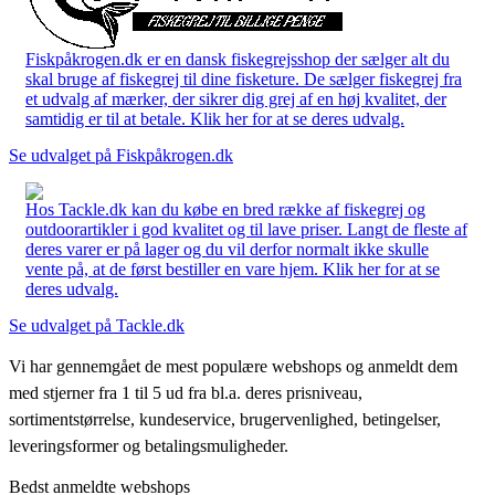
Fiskpåkrogen.dk er en dansk fiskegrejsshop der sælger alt du
skal bruge af fiskegrej til dine fisketure. De sælger fiskegrej fra
et udvalg af mærker, der sikrer dig grej af en høj kvalitet, der
samtidig er til at betale. Klik her for at se deres udvalg.
Se udvalget på Fiskpåkrogen.dk
Hos Tackle.dk kan du købe en bred række af fiskegrej og
outdoorartikler i god kvalitet og til lave priser. Langt de fleste af
deres varer er på lager og du vil derfor normalt ikke skulle
vente på, at de først bestiller en vare hjem. Klik her for at se
deres udvalg.
Se udvalget på Tackle.dk
Vi har gennemgået de mest populære webshops og anmeldt dem
med stjerner fra 1 til 5 ud fra bl.a. deres prisniveau,
sortimentstørrelse, kundeservice, brugervenlighed, betingelser,
leveringsformer og betalingsmuligheder.
Bedst anmeldte webshops