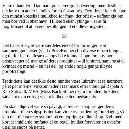
Visse e-handler i Danmark præsterer gratis levering, men tit stiller
det krav om at der handles for en fastsat pris. Derudover kan du tage
den mindst kostelige mulighed for fragt, der oftest – uafhængig om
man bor ved København, Hillerød eller Jyllinge – er at få
fragtfirmaet til at levere bestillingen til et udleveringssted.
Det har vist sig at være særdeles enkelt for forbrugerne at
sammenligne priser (via fx PriceRunner) fra diverse e-forretninger,
og derfor har de fleste e-shops ikke kunne slippe for at tvinge
prisniveauet på mange af deres produkter – til juniorer, samt også til
kvinder og mænd – en hel del, og endda nogle gange tilbyde
portofri fragt.
Trods dette kan det ikke desto mindre være lukrativt at se nærmere
på et par internet virksomheder i Danmark efter tilbud på Rapala X-
Rap Subwalk-MBS (Moss Back Shiner)-7cm forinden du køber,
sådan at man er tryg ved at indhente den bedste pris.
Du skal alligevel være så påvagt, at hvis en shop sælger deres
produkter til en salgspris der kan virke overordentlig fordelagtig, så
kan det ofte være et symbol på en uoprigtig online shop. Køb med
kort er imidlertid omfattet af en regel, hvilket forsvarer en overfor
uærlige shops på nettet.