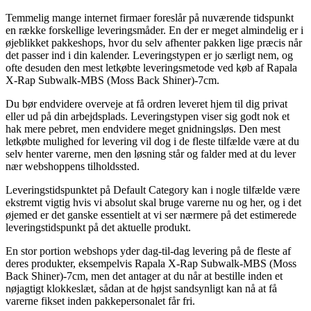
Temmelig mange internet firmaer foreslår på nuværende tidspunkt
en række forskellige leveringsmåder. En der er meget almindelig er i
øjeblikket pakkeshops, hvor du selv afhenter pakken lige præcis når
det passer ind i din kalender. Leveringstypen er jo særligt nem, og
ofte desuden den mest letkøbte leveringsmetode ved køb af Rapala
X-Rap Subwalk-MBS (Moss Back Shiner)-7cm.
Du bør endvidere overveje at få ordren leveret hjem til dig privat
eller ud på din arbejdsplads. Leveringstypen viser sig godt nok et
hak mere pebret, men endvidere meget gnidningsløs. Den mest
letkøbte mulighed for levering vil dog i de fleste tilfælde være at du
selv henter varerne, men den løsning står og falder med at du lever
nær webshoppens tilholdssted.
Leveringstidspunktet på Default Category kan i nogle tilfælde være
ekstremt vigtig hvis vi absolut skal bruge varerne nu og her, og i det
øjemed er det ganske essentielt at vi ser nærmere på det estimerede
leveringstidspunkt på det aktuelle produkt.
En stor portion webshops yder dag-til-dag levering på de fleste af
deres produkter, eksempelvis Rapala X-Rap Subwalk-MBS (Moss
Back Shiner)-7cm, men det antager at du når at bestille inden et
nøjagtigt klokkeslæt, sådan at de højst sandsynligt kan nå at få
varerne fikset inden pakkepersonalet får fri.