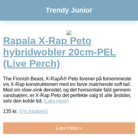
Trendy Junior
Rapala X-Rap Peto
hybridwobler 20cm-PEL
(Live Perch)
The Finnish Beast, X-RapÂ® Peto forener på fornemmeste
vis X-Rap konstruktionen med en farve matchende soft tail.
Med sin slow-sink densitet, og det horisontale fald gennem
vandsøjlen, er X-Rap Peto det perfekte valg til alle årstider,
selv den kolde tid,
(Læs mere)
135
kr.
(Vis fragtpris)
Læs mere »