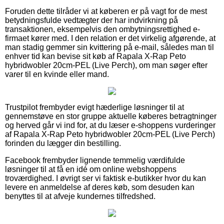
Foruden dette tilråder vi at køberen er på vagt for de mest
betydningsfulde vedtægter der har indvirkning på
transaktionen, eksempelvis den ombytningsrettighed e-
firmaet kører med. I den relation er det virkelig afgørende, at
man stadig gemmer sin kvittering på e-mail, således man til
enhver tid kan bevise sit køb af Rapala X-Rap Peto
hybridwobler 20cm-PEL (Live Perch), om man søger efter
varer til en kvinde eller mand.
Trustpilot frembyder evigt hæderlige løsninger til at
gennemstøve en stor gruppe aktuelle køberes betragtninger
og herved går vi ind for, at du læser e-shoppens vurderinger
af Rapala X-Rap Peto hybridwobler 20cm-PEL (Live Perch)
forinden du lægger din bestilling.
Facebook frembyder lignende temmelig værdifulde
løsninger til at få en idé om online webshoppens
troværdighed. I øvrigt ser vi faktisk e-butikker hvor du kan
levere en anmeldelse af deres køb, som desuden kan
benyttes til at afveje kundernes tilfredshed.