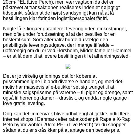
20cm-PEL (Live Perch), men vær vagtsom da det er
påkrævet at transaktionen realiseres inden et nøjagtigt
tidspunkt, sådan at de højst sandsynligt kan nå at få
bestillingen klar forinden logistikpersonalet får fri.
Nogle få e-firmaer garanterer levering uden omkostninger,
men ofte under forudsætning af at der bestilles for en
bestemt sum. Som alternativ burde du vælge den
prisbilligste leveringsudgave, der i mange tilfælde –
uafhængig om du er ved Hørsholm, Middelfart eller Hammel
– er at få dem til at levere bestillingen til et afhentningssted.
Det er jo virkelig gnidningsløst for købere at
prissammenligne i blandt diverse e-handler, og med det
motiv har massevis af e-butikker set sig tvunget til at
mindske salgspriserne på varerne – til piger og drenge, samt
også til herrer og damer – drastisk, og endda nogle gange
love gratis levering.
Dog kan det immervæk blive udbytterigt at tjekke indtil flere
internet shops i Danmark efter rabatkoder på Rapala X-Rap
Peto hybridwobler 20cm-PEL (Live Perch) før du shopper,
sådan at du er skråsikker på at antage den bedste pris.