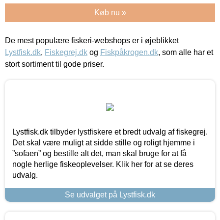
Køb nu »
De mest populære fiskeri-webshops er i øjeblikket
Lystfisk.dk
,
Fiskegrej.dk
og
Fiskpåkrogen.dk
, som alle har et
stort sortiment til gode priser.
Lystfisk.dk tilbyder lystfiskere et bredt udvalg af fiskegrej.
Det skal være muligt at sidde stille og roligt hjemme i
”sofaen” og bestille alt det, man skal bruge for at få
nogle herlige fiskeoplevelser. Klik her for at se deres
udvalg.
Se udvalget på Lystfisk.dk