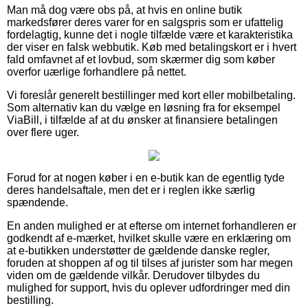
Man må dog være obs på, at hvis en online butik
markedsfører deres varer for en salgspris som er ufattelig
fordelagtig, kunne det i nogle tilfælde være et karakteristika
der viser en falsk webbutik. Køb med betalingskort er i hvert
fald omfavnet af et lovbud, som skærmer dig som køber
overfor uærlige forhandlere på nettet.
Vi foreslår generelt bestillinger med kort eller mobilbetaling.
Som alternativ kan du vælge en løsning fra for eksempel
ViaBill, i tilfælde af at du ønsker at finansiere betalingen
over flere uger.
Forud for at nogen køber i en e-butik kan de egentlig tyde
deres handelsaftale, men det er i reglen ikke særlig
spændende.
En anden mulighed er at efterse om internet forhandleren er
godkendt af e-mærket, hvilket skulle være en erklæring om
at e-butikken understøtter de gældende danske regler,
foruden at shoppen af og til tilses af jurister som har megen
viden om de gældende vilkår. Derudover tilbydes du
mulighed for support, hvis du oplever udfordringer med din
bestilling.