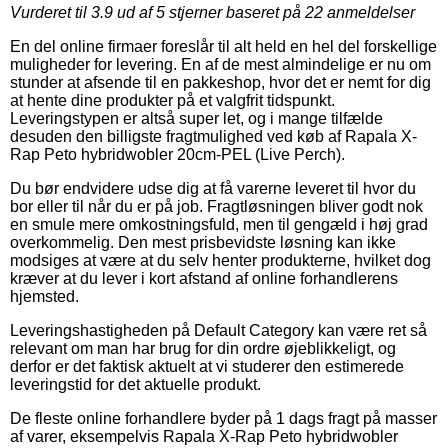
Vurderet til
3.9
ud af 5 stjerner baseret på
22
anmeldelser
En del online firmaer foreslår til alt held en hel del forskellige
muligheder for levering. En af de mest almindelige er nu om
stunder at afsende til en pakkeshop, hvor det er nemt for dig
at hente dine produkter på et valgfrit tidspunkt.
Leveringstypen er altså super let, og i mange tilfælde
desuden den billigste fragtmulighed ved køb af Rapala X-
Rap Peto hybridwobler 20cm-PEL (Live Perch).
Du bør endvidere udse dig at få varerne leveret til hvor du
bor eller til når du er på job. Fragtløsningen bliver godt nok
en smule mere omkostningsfuld, men til gengæld i høj grad
overkommelig. Den mest prisbevidste løsning kan ikke
modsiges at være at du selv henter produkterne, hvilket dog
kræver at du lever i kort afstand af online forhandlerens
hjemsted.
Leveringshastigheden på Default Category kan være ret så
relevant om man har brug for din ordre øjeblikkeligt, og
derfor er det faktisk aktuelt at vi studerer den estimerede
leveringstid for det aktuelle produkt.
De fleste online forhandlere byder på 1 dags fragt på masser
af varer, eksempelvis Rapala X-Rap Peto hybridwobler