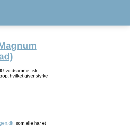
 Magnum
ad)
IG voldsomme fisk!
p, hvilket giver styrke
gen.dk
, som alle har et