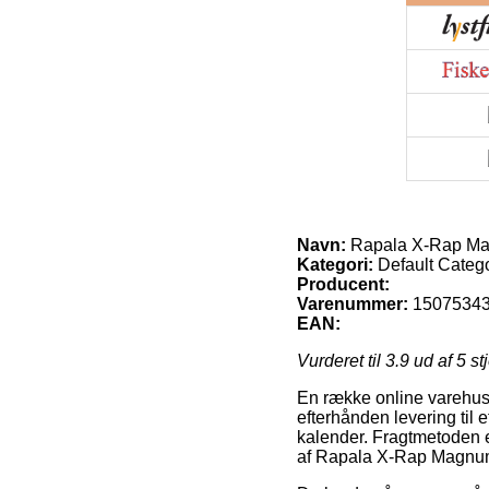
Navn:
Rapala X-Rap Ma
Kategori:
Default Categ
Producent:
Varenummer:
1507534
EAN:
Vurderet til
3.9
ud af 5 st
En række online varehuse
efterhånden levering til 
kalender. Fragtmetoden er
af Rapala X-Rap Magnu