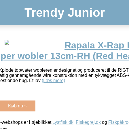
Trendy Junior
Rapala X-Rap
per wobler 13cm-RH (Red He
ode topwater wobleren er designet og produceret til de RIGT
aftig gennemgående wire konstruktion med en tykvægget ABS-kro
mest onde hug. Et lav
(Læs mere)
Køb nu »
-webshops er i øjeblikket
Lystfisk.dk
,
Fiskegrej.dk
og
Fiskpåkro