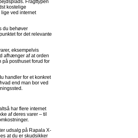
rbejdsplads. Fragttypen
st kostelige
lige ved internet
is du behøver
punktet for det relevante
varer, eksempelvis
 afhænger af at orden
n på posthuset forud for
u handler for et konkret
– hvad end man bor ved
ntningssted.
ltså har flere internet
 af deres varer – til
 omkostninger.
efter udsalg på Rapala X-
s at du er skudsikker