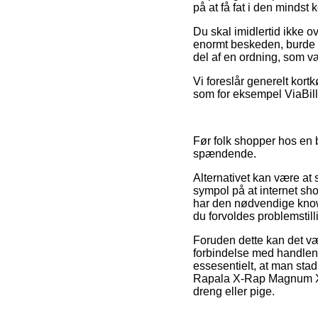
på at få fat i den mindst k
Du skal imidlertid ikke ov
enormt beskeden, burde d
del af en ordning, som v
Vi foreslår generelt kort
som for eksempel ViaBill,
Før folk shopper hos en b
spændende.
Alternativet kan være at
sympol på at internet sh
har den nødvendige knowh
du forvoldes problemstill
Foruden dette kan det væ
forbindelse med handlen,
essesentielt, at man sta
Rapala X-Rap Magnum Xp
dreng eller pige.