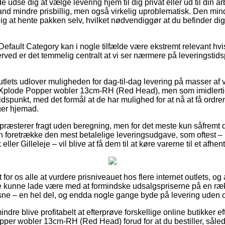
dse dig at vælge levering hjem til dig privat eller ud til din a
nd mindre prisbillig, men også virkelig uproblematisk. Den mind
g at hente pakken selv, hvilket nødvendiggør at du befinder dig 
Default Category kan i nogle tilfælde være ekstremt relevant hv
rved er det temmelig centralt at vi ser nærmere på leveringstids
utlets udlover muligheden for dag-til-dag levering på masser af 
lode Popper wobler 13cm-RH (Red Head), men som imidlertid
tidspunkt, med det formål at de har mulighed for at nå at få ordre
ger hjemad.
 præsterer fragt uden beregning, men for det meste kun såfremt d
 foretrække den mest betalelige leveringsudgave, som oftest 
ller Gilleleje – vil blive at få dem til at køre varerne til et afhe
 for os alle at vurdere prisniveauet hos flere internet outlets, og a
 kunne lade være med at formindske udsalgspriserne på en række
voksne – en hel del, og endda nogle gange byde på levering uden
ndre blive profitabelt at efterprøve forskellige online butikker 
r wobler 13cm-RH (Red Head) forud for at du bestiller, sålede