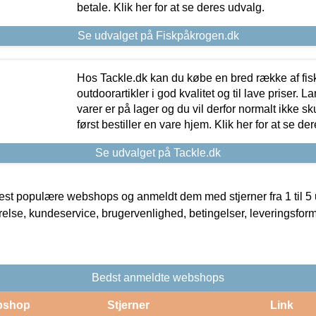
betale. Klik her for at se deres udvalg.
Se udvalget på Fiskpåkrogen.dk
Hos Tackle.dk kan du købe en bred række af fis
outdoorartikler i god kvalitet og til lave priser. L
varer er på lager og du vil derfor normalt ikke sk
først bestiller en vare hjem. Klik her for at se de
Se udvalget på Tackle.dk
t populære webshops og anmeldt dem med stjerner fra 1 til 5 ud
rrelse, kundeservice, brugervenlighed, betingelser, leveringsfor
Bedst anmeldte webshops
bshop
Stjerner
Link