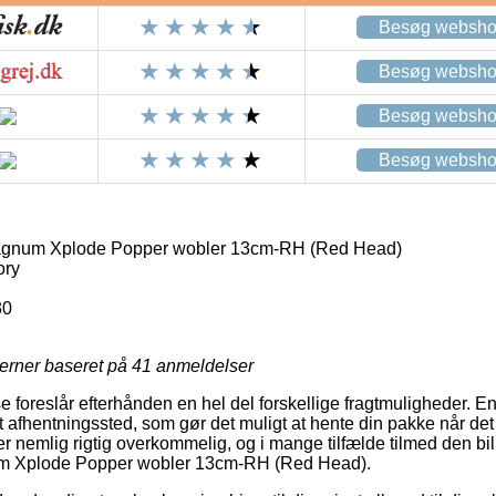
Besøg websh
Besøg websh
Besøg websh
Besøg websh
gnum Xplode Popper wobler 13cm-RH (Red Head)
ory
30
jerner baseret på
41
anmeldelser
 foreslår efterhånden en hel del forskellige fragtmuligheder. E
et afhentningssted, som gør det muligt at hente din pakke når det
 nemlig rigtig overkommelig, og i mange tilfælde tilmed den bil
m Xplode Popper wobler 13cm-RH (Red Head).