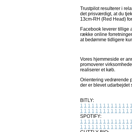
Trustpilot resulterer i re
det prisværdigt, at du 
13cm-RH (Red Head) forud
Facebook leverer tillige 
række online forretninger
at bedømme tidligere kun
Vores hjemmeside er anno
promoverer virksomhedern
realiserer et køb.
Orientering vedrørende p
der er blevet udarbejdet
BITLY:
1
1
1
1
1
1
1
1
1
1
1
1
1
1
1
1
1
1
1
1
1
1
1
1
1
1
SPOTIFY:
1
1
1
1
1
1
1
1
1
1
1
1
1
1
1
1
1
1
1
1
1
1
1
1
1
1