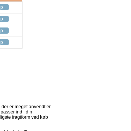
op
op
op
op
n der er meget anvendt er
 passer ind i din
ligste fragtform ved køb