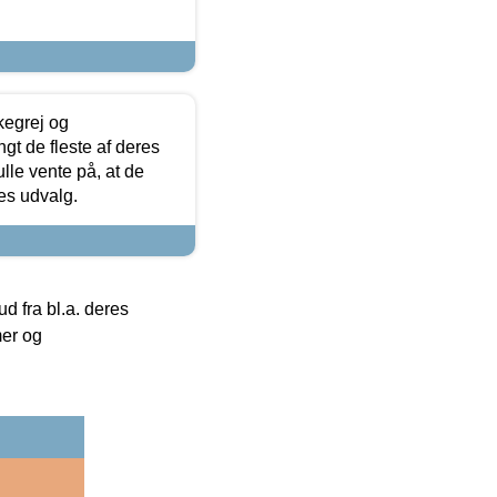
kegrej og
angt de fleste af deres
ulle vente på, at de
res udvalg.
 fra bl.a. deres
mer og