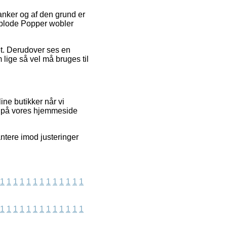
 tanker og af den grund er
Xplode Popper wobler
tet. Derudover ses en
lige så vel må bruges til
ne butikker når vi
de på vores hjemmeside
ntere imod justeringer
1
1
1
1
1
1
1
1
1
1
1
1
1
1
1
1
1
1
1
1
1
1
1
1
1
1