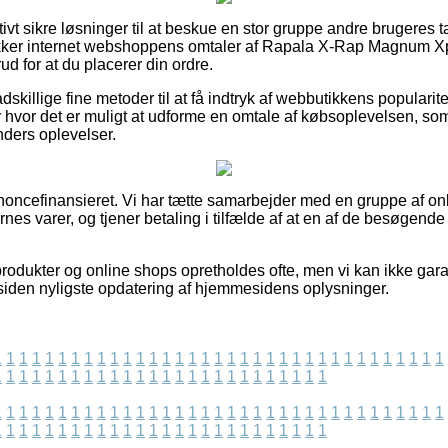
lativt sikre løsninger til at beskue en stor gruppe andre brugeres
tjekker internet webshoppens omtaler af Rapala X-Rap Magnum 
 for at du placerer din ordre.
adskillige fine metoder til at få indtryk af webbutikkens populari
 hvor det er muligt at udforme en omtale af købsoplevelsen, som 
ders oplevelser.
ncefinansieret. Vi har tætte samarbejder med en gruppe af onli
es varer, og tjener betaling i tilfælde af at en af de besøgen
rodukter og online shops opretholdes ofte, men vi kan ikke gara
 siden nyligste opdatering af hjemmesidens oplysninger.
1
1
1
1
1
1
1
1
1
1
1
1
1
1
1
1
1
1
1
1
1
1
1
1
1
1
1
1
1
1
1
1
1
1
1
1
1
1
1
1
1
1
1
1
1
1
1
1
1
1
1
1
1
1
1
1
1
1
1
1
1
1
1
1
1
1
1
1
1
1
1
1
1
1
1
1
1
1
1
1
1
1
1
1
1
1
1
1
1
1
1
1
1
1
1
1
1
1
1
1
1
1
1
1
1
1
1
1
1
1
1
1
1
1
1
1
1
1
1
1
1
1