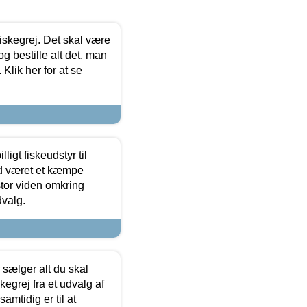
 fiskegrej. Det skal være
og bestille alt det, man
 Klik her for at se
ligt fiskeudstyr til
tid været et kæmpe
stor viden omkring
dvalg.
sælger alt du skal
skegrej fra et udvalg af
samtidig er til at