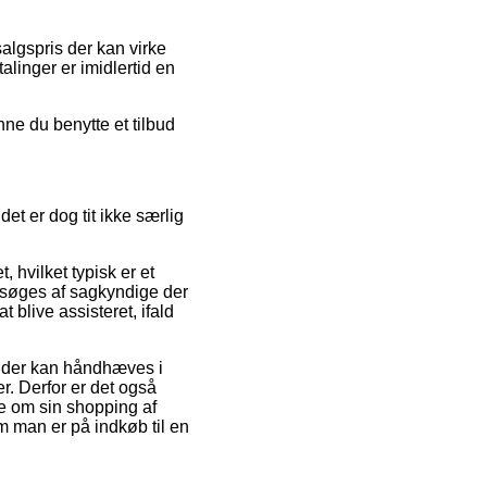
 salgspris der kan virke
linger er imidlertid en
ne du benytte et tilbud
et er dog tit ikke særlig
hvilket typisk er et
besøges af sagkyndige der
blive assisteret, ifald
r der kan håndhæves i
r. Derfor er det også
e om sin shopping af
man er på indkøb til en