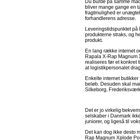
Du burde på samme måde u
bliver mange gange en ta
fragtmulighed er unægteli
forhandlerens adresse.
Leveringstidspunktet på 
produkterne straks, og he
produkt.
En lang række internet o
Rapala X-Rap Magnum Xp
realiseres før et konkret 
at logistikpersonalet dra
Enkelte internet butikker
beløb. Desuden skal man
Silkeborg, Frederiksværk e
Det er jo virkelig bekvemt
selskaber i Danmark ikke
juniorer, og ligeså til 
Det kan dog ikke desto mi
Rap Magnum Xplode Poppe