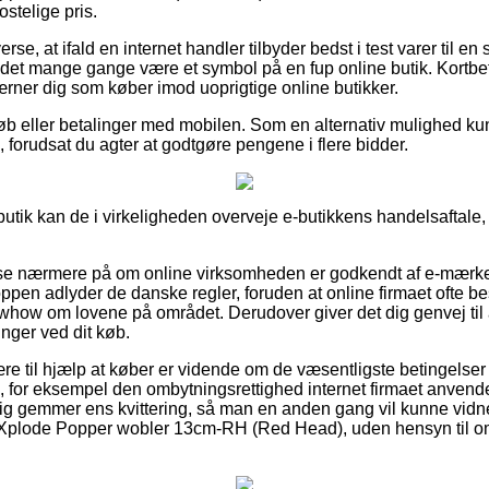
ostelige pris.
erse, at ifald en internet handler tilbyder bedst i test varer til en
et mange gange være et symbol på en fup online butik. Kortbeta
ærner dig som køber imod uoprigtige online butikker.
køb eller betalinger med mobilen. Som en alternativ mulighed kun
 forudsat du agter at godtgøre pengene i flere bidder.
utik kan de i virkeligheden overveje e-butikkens handelsaftale, d
 se nærmere på om online virksomheden er godkendt af e-mærket, 
oppen adlyder de danske regler, foruden at online firmaet ofte 
ow om lovene på området. Derudover giver det dig genvej til at 
inger ved dit køb.
re til hjælp at køber er vidende om de væsentligste betingelse
 for eksempel den ombytningsrettighed internet firmaet anvende
dig gemmer ens kvittering, så man en anden gang vil kunne vidn
lode Popper wobler 13cm-RH (Red Head), uden hensyn til om 