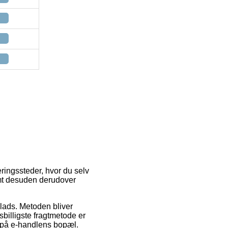
ringssteder, hvor du selv
amt desuden derudover
plads. Metoden bliver
billigste fragtmetode er
t på e-handlens bopæl.