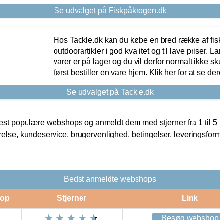
Se udvalget på Fiskpåkrogen.dk
Hos Tackle.dk kan du købe en bred række af fis
outdoorartikler i god kvalitet og til lave priser. L
varer er på lager og du vil derfor normalt ikke sk
først bestiller en vare hjem. Klik her for at se de
Se udvalget på Tackle.dk
t populære webshops og anmeldt dem med stjerner fra 1 til 5 ud
rrelse, kundeservice, brugervenlighed, betingelser, leveringsfor
Bedst anmeldte webshops
op
Stjerner
Link
Besøg webshop