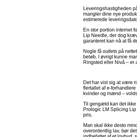
Leveringshastigheden på
mangler dine nye produkt
estimerede leveringsdato
En stor portion internet
Lip Needle, der dog kræv
garanteret kan nå at få 
Nogle få outlets på nette
beløb. I øvrigt kunne man
Ringsted eller Nivå – er a
Det har vist sig at være ri
flertallet af e-forhandler
kvinder og mænd – volds
Til gengæld kan det ikke 
Prologic LM Splicing Lip
pris.
Man skal ikke desto mindre
overordentlig lav, bør de
indbefattet af et lovbud,