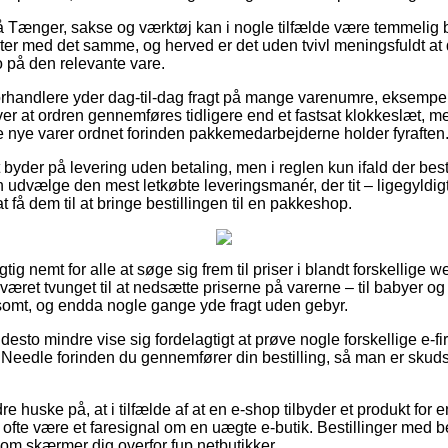
 Tænger, sakse og værktøj kan i nogle tilfælde være temmeli
er med det samme, og herved er det uden tvivl meningsfuldt at 
 på den relevante vare.
 forhandlere yder dag-til-dag fragt på mange varenumre, eksempe
er at ordren gennemføres tidligere end et fastsat klokkeslæt, m
de nye varer ordnet forinden pakkemedarbejderne holder fyraften
t byder på levering uden betaling, men i reglen kun ifald der best
 udvælge den mest letkøbte leveringsmanér, der tit – ligegyldig
t få dem til at bringe bestillingen til en pakkeshop.
gtig nemt for alle at søge sig frem til priser i blandt forskellige 
e været tvunget til at nedsætte priserne på varerne – til babyer og 
omt, og endda nogle gange yde fragt uden gebyr.
desto mindre vise sig fordelagtigt at prøve nogle forskellige e-fi
 Needle forinden du gennemfører din bestilling, så man er skuds
 huske på, at i tilfælde af at en e-shop tilbyder et produkt for e
t ofte være et faresignal om en uægte e-butik. Bestillinger med be
 som skærmer dig overfor fup netbutikker.