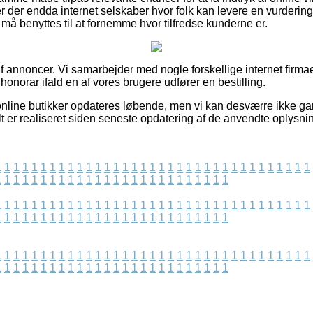
 der endda internet selskaber hvor folk kan levere en vurderin
s må benyttes til at fornemme hvor tilfredse kunderne er.
f annoncer. Vi samarbejder med nogle forskellige internet firma
 honorar ifald en af vores brugere udfører en bestilling.
nline butikker opdateres løbende, men vi kan desværre ikke ga
t er realiseret siden seneste opdatering af de anvendte oplysnin
1
1
1
1
1
1
1
1
1
1
1
1
1
1
1
1
1
1
1
1
1
1
1
1
1
1
1
1
1
1
1
1
1
1
1
1
1
1
1
1
1
1
1
1
1
1
1
1
1
1
1
1
1
1
1
1
1
1
1
1
1
1
1
1
1
1
1
1
1
1
1
1
1
1
1
1
1
1
1
1
1
1
1
1
1
1
1
1
1
1
1
1
1
1
1
1
1
1
1
1
1
1
1
1
1
1
1
1
1
1
1
1
1
1
1
1
1
1
1
1
1
1
1
1
1
1
1
1
1
1
1
1
1
1
1
1
1
1
1
1
1
1
1
1
1
1
1
1
1
1
1
1
1
1
1
1
1
1
1
1
1
1
1
1
1
1
1
1
1
1
1
1
1
1
1
1
1
1
1
1
1
1
1