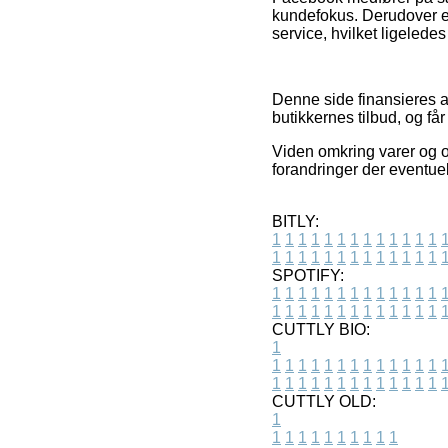
kundefokus. Derudover er
service, hvilket ligelede
Denne side finansieres a
butikkernes tilbud, og får
Viden omkring varer og o
forandringer der eventuel
BITLY:
1
1
1
1
1
1
1
1
1
1
1
1
1
1
1
1
1
1
1
1
1
1
1
1
1
1
SPOTIFY:
1
1
1
1
1
1
1
1
1
1
1
1
1
1
1
1
1
1
1
1
1
1
1
1
1
1
CUTTLY BIO:
1
1
1
1
1
1
1
1
1
1
1
1
1
1
1
1
1
1
1
1
1
1
1
1
1
1
1
CUTTLY OLD:
1
1
1
1
1
1
1
1
1
1
1