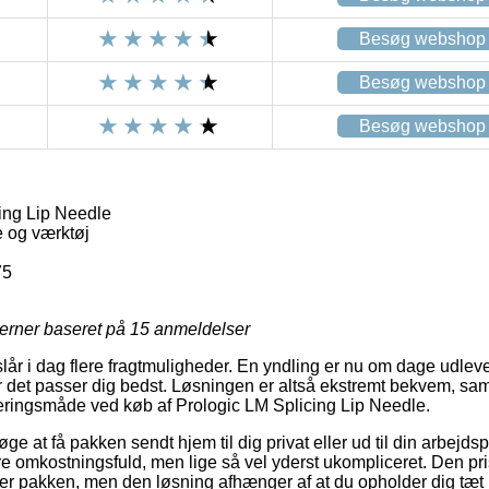
Besøg webshop
Besøg webshop
Besøg webshop
ing Lip Needle
 og værktøj
75
jerner baseret på
15
anmeldelser
lår i dag flere fragtmuligheder. En yndling er nu om dage udleve
r det passer dig bedst. Løsningen er altså ekstremt bekvem, s
eringsmåde ved køb af Prologic LM Splicing Lip Needle.
e at få pakken sendt hjem til dig privat eller ud til din arbejds
 omkostningsfuld, men lige så vel yderst ukompliceret. Den pris
nter pakken, men den løsning afhænger af at du opholder dig tæ