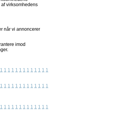
g af virksomhedens
er når vi annoncerer
rantere imod
ger.
1
1
1
1
1
1
1
1
1
1
1
1
1
1
1
1
1
1
1
1
1
1
1
1
1
1
1
1
1
1
1
1
1
1
1
1
1
1
1