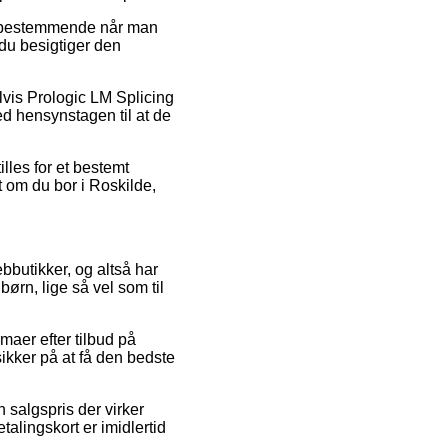
g bestemmende når man
du besigtiger den
lvis Prologic LM Splicing
ed hensynstagen til at de
.
illes for et bestemt
t om du bor i Roskilde,
webbutikker, og altså har
børn, lige så vel som til
rmaer efter tilbud på
ikker på at få den bedste
n salgspris der virker
talingskort er imidlertid