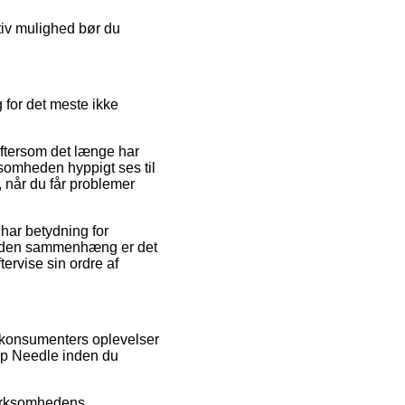
ativ mulighed bør du
 for det meste ikke
eftersom det længe har
somheden hyppigt ses til
, når du får problemer
har betydning for
 I den sammenhæng er det
tervise sin ordre af
re konsumenters oplevelser
 Lip Needle inden du
virksomhedens