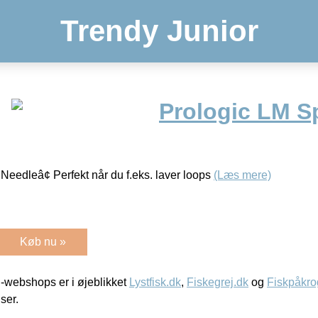
Trendy Junior
Prologic LM Sp
Needleâ¢ Perfekt når du f.eks. laver loops
(Læs mere)
Køb nu »
-webshops er i øjeblikket
Lystfisk.dk
,
Fiskegrej.dk
og
Fiskpåkro
iser.