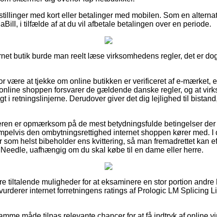
estillinger med kort eller betalinger med mobilen. Som en altern
aBill, i tilfælde af at du vil afbetale betalingen over en periode.
rnet butik burde man reelt læse virksomhedens regler, det er dog
r være at tjekke om online butikken er verificeret af e-mærket, 
 online shoppen forsvarer de gældende danske regler, og at virk
t i retningslinjerne. Derudover giver det dig lejlighed til bistand
øberen er opmærksom på de mest betydningsfulde betingelser der 
mpelvis den ombytningsrettighed internet shoppen kører med.
år som helst bibeholder ens kvittering, så man fremadrettet kan ef
 Needle, uafhængig om du skal købe til en dame eller herre.
ære tiltalende muligheder for at eksaminere en stor portion and
du vurderer internet forretningens ratings af Prologic LM Splicing
me måde tilpas relevante chancer for at få indtryk af online 