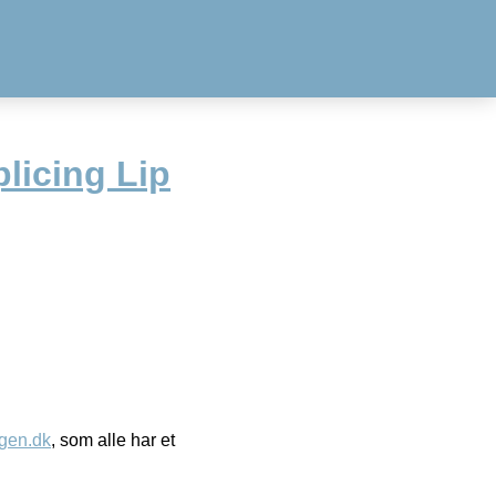
licing Lip
gen.dk
, som alle har et