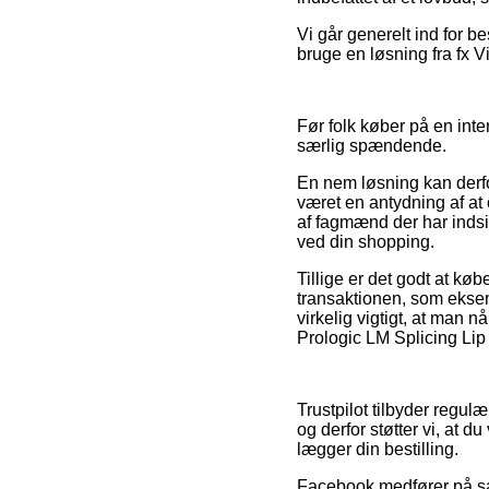
Vi går generelt ind for b
bruge en løsning fra fx Vi
Før folk køber på en inte
særlig spændende.
En nem løsning kan derfo
været en antydning af at
af fagmænd der har indsig
ved din shopping.
Tillige er det godt at k
transaktionen, som ekse
virkelig vigtigt, at man n
Prologic LM Splicing Lip
Trustpilot tilbyder regul
og derfor støtter vi, at 
lægger din bestilling.
Facebook medfører på sam