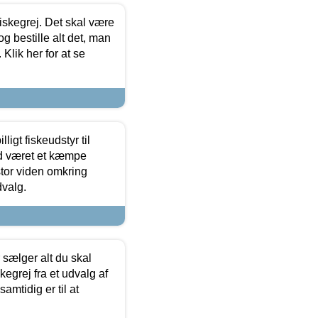
 fiskegrej. Det skal være
og bestille alt det, man
 Klik her for at se
ligt fiskeudstyr til
tid været et kæmpe
stor viden omkring
dvalg.
sælger alt du skal
skegrej fra et udvalg af
samtidig er til at