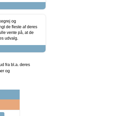
kegrej og
angt de fleste af deres
ulle vente på, at de
res udvalg.
 fra bl.a. deres
mer og