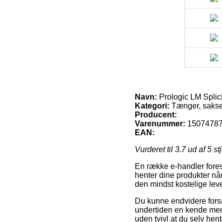
Navn:
Prologic LM Splic
Kategori:
Tænger, sakse
Producent:
Varenummer:
1507478
EAN:
Vurderet til
3.7
ud af 5 st
En række e-handler fores
henter dine produkter nå
den mindst kostelige lev
Du kunne endvidere forsøg
undertiden en kende mere
uden tvivl at du selv he