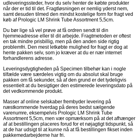
udleveringssteder, hvor du selv henter de købte produkter
når der er tid til det. Fragtløsningen er nemlig yderst nem,
samt desuden tilmed den mindst kostelige form for fragt ved
køb af Prologic LM Shrink Tube Assortment 5,5cm.
Du bør lige så vel prøve at få ordren sendt til din
hjemmeadresse eller til dit arbejde. Fragtmetoden er oftest
en tak mindre prisbillig, men på den anden side rigtig
problemfri. Den mest letkøbte mulighed for fragt er dog at
hente pakken selv, som jo kræver at du er nær internet
forhandlerens adresse.
Leveringsdygtigheden på Specimen tilbehør kan i nogle
tilfælde være særdeles vigtig om du absolut skal bruge
pakken om få sekunder, så af den grund er det tydeligvis
essentielt at du besigtiger den estimerede leveringsdato på
det vedkommende produkt.
Masser af online selskaber frembyder levering på
næstkommende hverdag på deres bedst sælgende
varenumre, eksempelvis Prologic LM Shrink Tube
Assortment 5,5cm, men vær opmærksom på at det afhænger
af at bestillingen placeres forud for et nøjagtigt tidspunkt, så
at de har udsigt til at kunne nå at få bestillingen fikset inden
pakkemedarbejderne har fri.