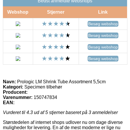
Bedst anmeldte webshops
Webshop
Stjerner
Link
Besøg webshop
Besøg webshop
Besøg webshop
Besøg webshop
Navn:
Prologic LM Shrink Tube Assortment 5,5cm
Kategori:
Specimen tilbehør
Producent:
Varenummer:
150747834
EAN:
Vurderet til
4.3
ud af 5 stjerner baseret på
3
anmeldelser
Størstedelen af internet shops udlover nu om dage diverse
muligheder for levering. En af de mest moderne er lige nu