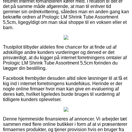
returret internet forhandleren kører med. I relation til det er
det på samme måde afgørende, at man til enhver tid
gemmer sin ordrekvittering, således man en anden gang kan
bekræfte ordren af Prologic LM Shrink Tube Assortment
5,5cm, ligegyldigt om man skal shoppe til en voksen eller et
barn.
Trustpilot tilbyder aldeles fine chancer for at finde ud af
adskillige andre kunders vurderinger og derved er det
prisværdigt, at du kigger på internet forretningens omtaler af
Prologic LM Shrink Tube Assortment 5,5cm forinden du
lægger din bestilling.
Facebook frembyder desuden altid sikre løsninger til at få et
kig ind i internet forretningens kundefokus. Herinde er der
nogle online firmaer hvor man kan give en evaluering af
deres køb, hvilket ligeledes burde bruges til vurdering af
tidligere kunders oplevelser.
Denne hjemmeside finansieres af annoncer. Vi arbejder tæt
sammen med flere online butikker i form af at vi præsenterer
firmaernes produkter, og tjener provision hvis en bruger fra