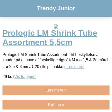
Trendy Junior
Prologic LM Shrink Tube
Assortment 5,5cm
Prologic LM Shrink Tube Assortment – til beskyttelse af
knuder på et have af forskellige rigs.â¢ M = ø 1,5 & 2mmâ¢ L
= ø 2,5 & 3 mmâ¢ 20 stk. pr. pakke
(Læs mere)
29
kr.
(Vis fragtpris)
Læs mere »
Køb nu »