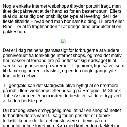
Nogle enkelte internet webshops tilbyder portofri fragt, men
tit er det påkrævet at der handles for en bestemt sum. Ellers
skal du udse dig den prisbilligste type af levering, der i de
fleste tilfælde – hvad end man bor nær Kolding, Lillerød eller
Ribe – er at få fragtmanden til at bringe dine produkter til en
pakkeshop.
Det er i dag ret hensigtsmæssigt for forbrugerne at vurdere
prisniveauet fra forskellige internet shops, og med det motiv
har masser af forhandlere på nettet set sig nødsaget til at
sænke salgspriserne på varerne – til juniorer, lige så vel som
til damer og herrer – drastisk, og endda nogle gange yde
fragt uden gebyr.
Til gengæld kan det stadigvæk blive nyttigt at se nærmere
på indtil flere webshops efter udsalg på Prologic LM Shrink
Tube Assortment 5,5cm inden du bestiller, så du er tryg ved
at få den bedste pris.
Du bør dog være omhyggelig med, at når en shop på nettet
forhandler deres varer til salg for en pris der er utopisk
letkøbt, kunne det for det meste være et bevis på en
uoprigtig online forretning. Køb med kort er dog dækket ind