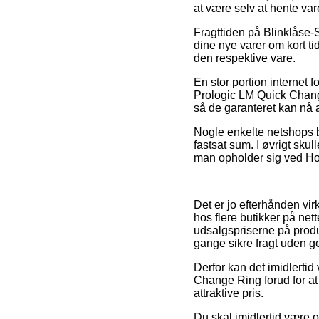
at være selv at hente var
Fragttiden på Blinklåse-
dine nye varer om kort tid
den respektive vare.
En stor portion internet
Prologic LM Quick Change
så de garanteret kan nå at
Nogle enkelte netshops b
fastsat sum. I øvrigt sku
man opholder sig ved Hors
Det er jo efterhånden vi
hos flere butikker på net
udsalgspriserne på produk
gange sikre fragt uden g
Derfor kan det imidlertid
Change Ring forud for at
attraktive pris.
Du skal imidlertid være 