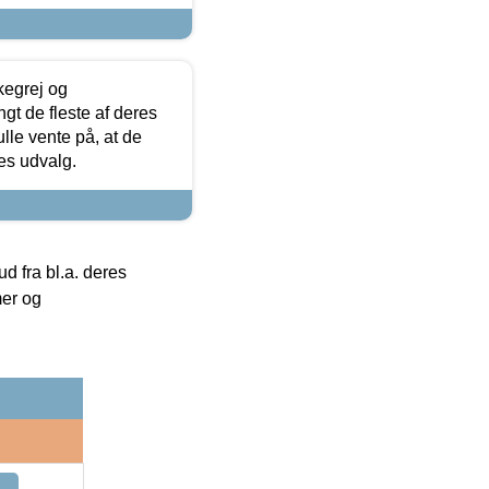
kegrej og
angt de fleste af deres
ulle vente på, at de
res udvalg.
 fra bl.a. deres
mer og