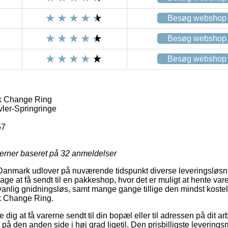
Besøg webshop
Besøg webshop
Besøg webshop
k Change Ring
vler-Springringe
57
jerner baseret på
32
anmeldelser
Danmark udlover på nuværende tidspunkt diverse leveringsløsni
e at få sendt til en pakkeshop, hvor det er muligt at hente vare
vanlig gnidningsløs, samt mange gange tillige den mindst koste
k Change Ring.
dig at få varerne sendt til din bopæl eller til adressen på dit arb
 på den anden side i høj grad ligetil. Den prisbilligste leverin