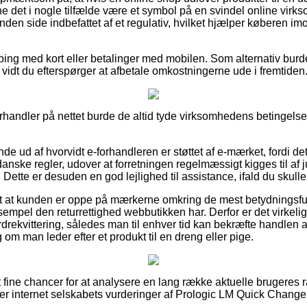
ne det i nogle tilfælde være et symbol på en svindel online virk
nden side indbefattet af et regulativ, hvilket hjælper køberen im
ping med kort eller betalinger med mobilen. Som alternativ burde
 så vidt du efterspørger at afbetale omkostningerne ude i fremtiden
rhandler på nettet burde de altid tyde virksomhedens betingelser,
de ud af hvorvidt e-forhandleren er støttet af e-mærket, fordi det
anske regler, udover at forretningen regelmæssigt kigges til af ju
ette er desuden en god lejlighed til assistance, ifald du skull
igt at kunden er oppe på mærkerne omkring de mest betydningsful
ksempel den returrettighed webbutikken har. Derfor er det virkelig
rekvittering, således man til enhver tid kan bekræfte handlen 
m man leder efter et produkt til en dreng eller pige.
lt fine chancer for at analysere en lang række aktuelle brugeres r
ger internet selskabets vurderinger af Prologic LM Quick Chang