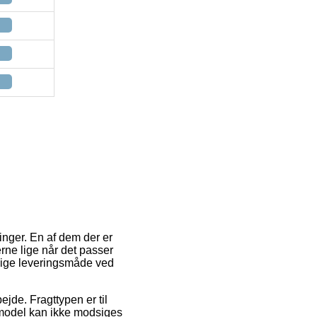
nger. En af dem der er
rne lige når det passer
lige leveringsmåde ved
ejde. Fragttypen er til
gsmodel kan ikke modsiges