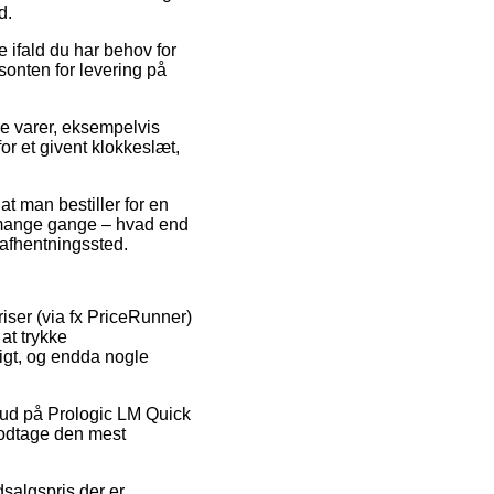
d.
 ifald du har behov for
isonten for levering på
re varer, eksempelvis
r et givent klokkeslæt,
t man bestiller for en
om mange gange – hvad end
 afhentningssted.
iser (via fx PriceRunner)
at trykke
ligt, og endda nogle
ilbud på Prologic LM Quick
 modtage den mest
salgspris der er