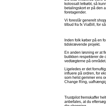
kolossalt letkøbt, så kun
betalingskort er på den a
foretagender.
Vi foreslår generelt shop
tilbud fra fx ViaBill, for
Inden folk køber på en fo
tidskrævende projekt.
En anden løsning er at fin
butikken respekterer de d
vedtægterne på området. D
Ligeledes er det fornuft
influere på ordren, for e
som helst gemmer ens ord
Change Ring, uafhængig o
Trustpilot fremskaffer he
anbefales, at du eftersø
din shopping.