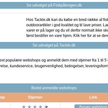
Se udvalget på Fiskpåkrogen.dk
Hos Tackle.dk kan du købe en bred række af fis
outdoorartikler i god kvalitet og til lave priser. L
varer er på lager og du vil derfor normalt ikke sk
først bestiller en vare hjem. Klik her for at se de
Se udvalget på Tackle.dk
t populære webshops og anmeldt dem med stjerner fra 1 til 5 ud
rrelse, kundeservice, brugervenlighed, betingelser, leveringsfor
Bedst anmeldte webshops
op
Stjerner
Link
Besøg webshop