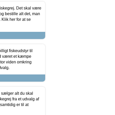
 fiskegrej. Det skal være
og bestille alt det, man
 Klik her for at se
ligt fiskeudstyr til
tid været et kæmpe
stor viden omkring
dvalg.
sælger alt du skal
skegrej fra et udvalg af
samtidig er til at