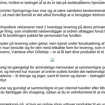
erne, hvilket er betinget af at du er tæt på webbutikkens hjemste
Svirvler-Springringe kan vise sig at være særdeles bestemmende
, så med det formål er det altså fornuftigt at vi besigtiger tidshor
 forhandlere reklamerer med 1 hverdags levering på deres primæ
 Ring, som imidlertid nødvendiggør at ordren aflægges forud fo
 få bestillingen pakket før personalet har fyraften.
yder på levering uden gebyr, men typisk under forudsætning af a
lle man beslutte sig for den mest letkøbte form for levering, s
ens, Værløse eller Gilleleje – er at få kørt dine produkter til et
rkelig let gængeligt for almindelige mennesker at sammenligne pr
tet, og herved har masser af online outlets fundet det nødvendigt 
terne – til drenge og piger, samt til herrer og damer – betragte
ebyr.
 vise sig gunstigt at sammenligne et par internet handler efter t
 du færdiggør din shopping, sådan at du er velinformeret til at
opmærksom på, at hvis en online shop udlover produkter til en ud