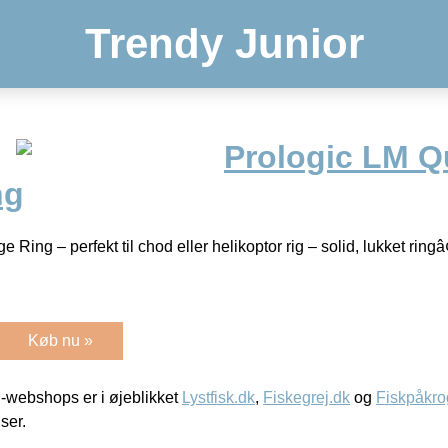
Trendy Junior
Prologic LM Q
ng
Ring – perfekt til chod eller helikoptor rig – solid, lukket ringâ
Køb nu »
-webshops er i øjeblikket
Lystfisk.dk
,
Fiskegrej.dk
og
Fiskpåkro
iser.