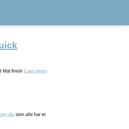
uick
¢ Mat finish
(Læs mere)
gen.dk
, som alle har et