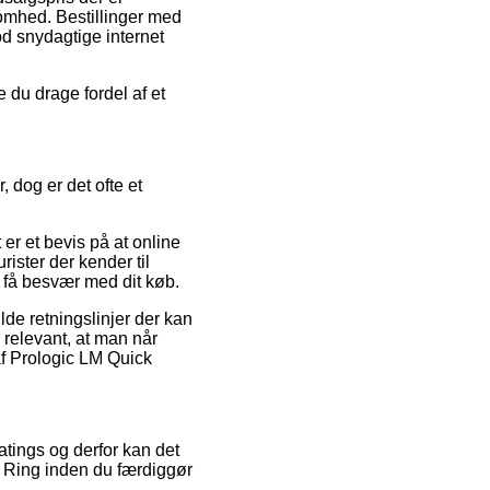
somhed. Bestillinger med
od snydagtige internet
 du drage fordel af et
.
 dog er det ofte et
 er et bevis på at online
rister der kender til
e få besvær med dit køb.
de retningslinjer der kan
 relevant, at man når
af Prologic LM Quick
atings og derfor kan det
e Ring inden du færdiggør