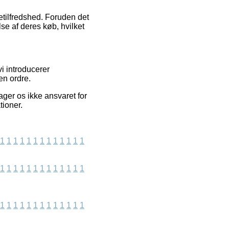
detilfredshed. Foruden det
e af deres køb, hvilket
vi introducerer
en ordre.
ger os ikke ansvaret for
tioner.
1
1
1
1
1
1
1
1
1
1
1
1
1
1
1
1
1
1
1
1
1
1
1
1
1
1
1
1
1
1
1
1
1
1
1
1
1
1
1