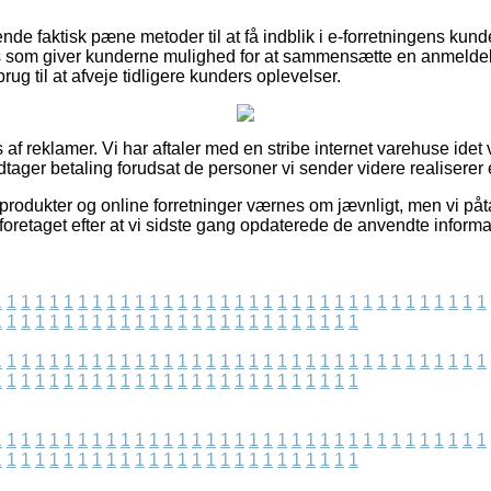
nde faktisk pæne metoder til at få indblik i e-forretningens kun
s som giver kunderne mulighed for at sammensætte en anmeldels
brug til at afveje tidligere kunders oplevelser.
 af reklamer. Vi har aftaler med en stribe internet varehuse idet 
tager betaling forudsat de personer vi sender videre realiserer 
rodukter og online forretninger værnes om jævnligt, men vi påta
r foretaget efter at vi sidste gang opdaterede de anvendte informa
1
1
1
1
1
1
1
1
1
1
1
1
1
1
1
1
1
1
1
1
1
1
1
1
1
1
1
1
1
1
1
1
1
1
1
1
1
1
1
1
1
1
1
1
1
1
1
1
1
1
1
1
1
1
1
1
1
1
1
1
1
1
1
1
1
1
1
1
1
1
1
1
1
1
1
1
1
1
1
1
1
1
1
1
1
1
1
1
1
1
1
1
1
1
1
1
1
1
1
1
1
1
1
1
1
1
1
1
1
1
1
1
1
1
1
1
1
1
1
1
1
1
1
1
1
1
1
1
1
1
1
1
1
1
1
1
1
1
1
1
1
1
1
1
1
1
1
1
1
1
1
1
1
1
1
1
1
1
1
1
1
1
1
1
1
1
1
1
1
1
1
1
1
1
1
1
1
1
1
1
1
1
1