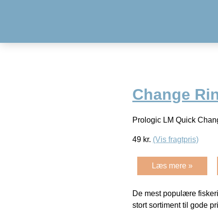
Change Ri
Prologic LM Quick Change 
49
kr.
(Vis fragtpris)
Læs mere »
De mest populære fiskeri
stort sortiment til gode pr