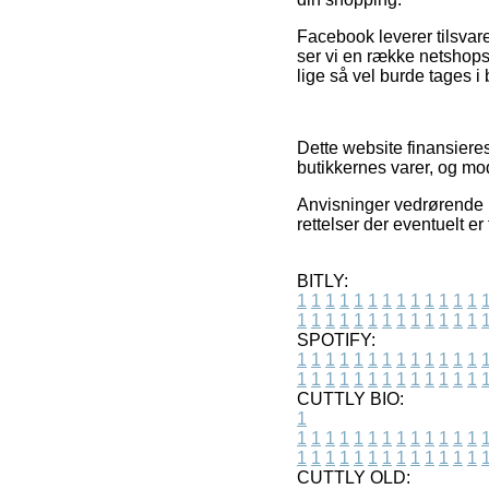
Facebook leverer tilsvare
ser vi en række netshop
lige så vel burde tages i 
Dette website finansieres
butikkernes varer, og mod
Anvisninger vedrørende p
rettelser der eventuelt e
BITLY:
1
1
1
1
1
1
1
1
1
1
1
1
1
1
1
1
1
1
1
1
1
1
1
1
1
1
SPOTIFY:
1
1
1
1
1
1
1
1
1
1
1
1
1
1
1
1
1
1
1
1
1
1
1
1
1
1
CUTTLY BIO:
1
1
1
1
1
1
1
1
1
1
1
1
1
1
1
1
1
1
1
1
1
1
1
1
1
1
1
CUTTLY OLD: