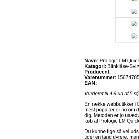
Navn:
Prologic LM Quic
Kategori:
Blinklåse-Svir
Producent:
Varenummer:
1507478
EAN:
Vurderet til
4.9
ud af 5 st
En række webbutikker i 
mest populær er nu om dag
dig. Metoden er jo usæd
køb af Prologic LM Quic
Du kunne lige så vel udse 
tider en tand dyrere, men