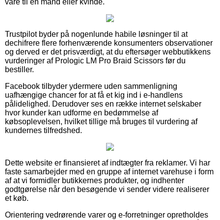
vare til en mand eller kvinde.
Trustpilot byder på nogenlunde habile løsninger til at
dechifrere flere forhenværende konsumenters observationer
og derved er det prisværdigt, at du eftersøger webbutikkens
vurderinger af Prologic LM Pro Braid Scissors før du
bestiller.
Facebook tilbyder ydermere uden sammenligning
uafhængige chancer for at få et kig ind i e-handlens
pålidelighed. Derudover ses en række internet selskaber
hvor kunder kan udforme en bedømmelse af
købsoplevelsen, hvilket tillige må bruges til vurdering af
kundernes tilfredshed.
Dette website er finansieret af indtægter fra reklamer. Vi har
faste samarbejder med en gruppe af internet varehuse i form
af at vi formidler butikkernes produkter, og indhenter
godtgørelse når den besøgende vi sender videre realiserer
et køb.
Orientering vedrørende varer og e-forretninger opretholdes