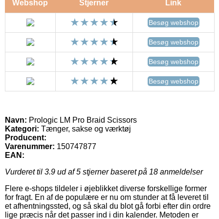
Webshop
Stjerner
Link
Besøg webshop
Besøg webshop
Besøg webshop
Besøg webshop
Navn:
Prologic LM Pro Braid Scissors
Kategori:
Tænger, sakse og værktøj
Producent:
Varenummer:
150747877
EAN:
Vurderet til
3.9
ud af 5 stjerner baseret på
18
anmeldelser
Flere e-shops tildeler i øjeblikket diverse forskellige former
for fragt. En af de populære er nu om stunder at få leveret til
et afhentningssted, og så skal du blot gå forbi efter din ordre
lige præcis når det passer ind i din kalender. Metoden er