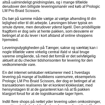
altså ualmindeligt gnidningsløs, og i mange tilfælde
derudover den billigste leveringsmanér ved køb af Prologic
LM Pro Braid Scissors.
Du bør på samme måde vælge at vælge afsending til din
lejlighed eller til dit arbejde. Løsningen bliver typisk en
smule dyrere, men derudover yderst ligetil. Den prisbilligste
fragtform er dog selv at hente pakken, som desværre er
betinget af at du lever i kort afstand af online shoppens
hjemsted.
Leveringsdygtigheden på Tænger, sakse og værktøj kan i
nogle tilfælde være virkelig central ifald vi skal bruge
varerne omgående, så med det formål er det selvfølgelig
aktuelt at du checker tidshorisonten for levering for den
vedkommende vare.
En del internet selskaber reklamerer med 1 hverdags
levering på mange af butikkens varenumre, eksempelvis
Prologic LM Pro Braid Scissors, der dog er betinget af at
transaktionen realiseres før et konkret klokkeslæt, med
hensynstagen til at de garanteret kan nå at få pakken
klargjort forud for at de logistikansatte tager hjem.
Indtil flere shops på nettet yder levering uden omkostninger,