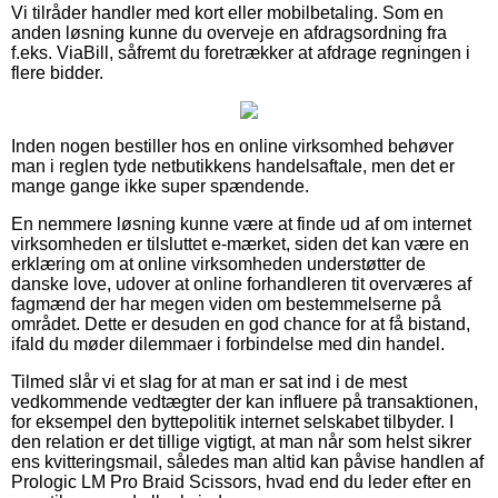
Vi tilråder handler med kort eller mobilbetaling. Som en
anden løsning kunne du overveje en afdragsordning fra
f.eks. ViaBill, såfremt du foretrækker at afdrage regningen i
flere bidder.
Inden nogen bestiller hos en online virksomhed behøver
man i reglen tyde netbutikkens handelsaftale, men det er
mange gange ikke super spændende.
En nemmere løsning kunne være at finde ud af om internet
virksomheden er tilsluttet e-mærket, siden det kan være en
erklæring om at online virksomheden understøtter de
danske love, udover at online forhandleren tit overværes af
fagmænd der har megen viden om bestemmelserne på
området. Dette er desuden en god chance for at få bistand,
ifald du møder dilemmaer i forbindelse med din handel.
Tilmed slår vi et slag for at man er sat ind i de mest
vedkommende vedtægter der kan influere på transaktionen,
for eksempel den byttepolitik internet selskabet tilbyder. I
den relation er det tillige vigtigt, at man når som helst sikrer
ens kvitteringsmail, således man altid kan påvise handlen af
Prologic LM Pro Braid Scissors, hvad end du leder efter en