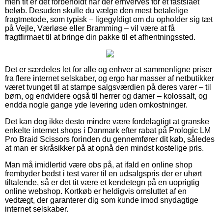
men tit er det forbeholdt når der erhverves for et fastslået
beløb. Desuden skulle du vælge den mest betalelige
fragtmetode, som typisk – ligegyldigt om du opholder sig tæt
på Vejle, Værløse eller Bramming – vil være at få
fragtfirmaet til at bringe din pakke til et afhentningssted.
Det er særdeles let for alle og enhver at sammenligne priser
fra flere internet selskaber, og ergo har masser af netbutikker
været tvunget til at stampe salgsværdien på deres varer – til
børn, og endvidere også til herrer og damer – kolossalt, og
endda nogle gange yde levering uden omkostninger.
Det kan dog ikke desto mindre være fordelagtigt at granske
enkelte internet shops i Danmark efter rabat på Prologic LM
Pro Braid Scissors forinden du gennemfører dit køb, således
at man er skråsikker på at opnå den mindst kostelige pris.
Man må imidlertid være obs på, at ifald en online shop
frembyder bedst i test varer til en udsalgspris der er uhørt
tiltalende, så er det tit være et kendetegn på en uoprigtig
online webshop. Kortkøb er heldigvis omsluttet af en
vedtægt, der garanterer dig som kunde imod snydagtige
internet selskaber.