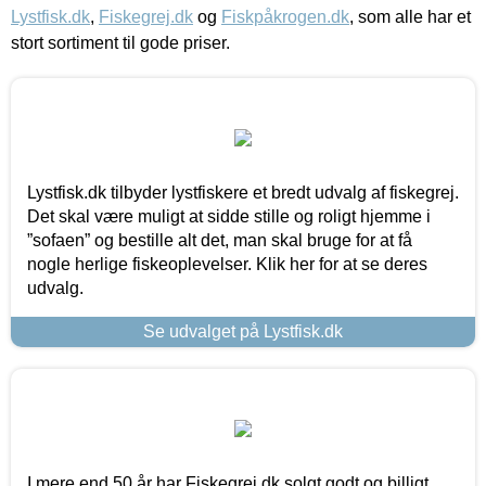
Lystfisk.dk
,
Fiskegrej.dk
og
Fiskpåkrogen.dk
, som alle har et
stort sortiment til gode priser.
Lystfisk.dk tilbyder lystfiskere et bredt udvalg af fiskegrej.
Det skal være muligt at sidde stille og roligt hjemme i
”sofaen” og bestille alt det, man skal bruge for at få
nogle herlige fiskeoplevelser. Klik her for at se deres
udvalg.
Se udvalget på Lystfisk.dk
I mere end 50 år har Fiskegrej.dk solgt godt og billigt