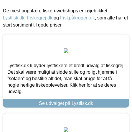
De mest populære fiskeri-webshops er i øjeblikket
Lystfisk.dk
,
Fiskegrej.dk
og
Fiskpåkrogen.dk
, som alle har et
stort sortiment til gode priser.
Lystfisk.dk tilbyder lystfiskere et bredt udvalg af fiskegrej.
Det skal være muligt at sidde stille og roligt hjemme i
”sofaen” og bestille alt det, man skal bruge for at få
nogle herlige fiskeoplevelser. Klik her for at se deres
udvalg.
Se udvalget på Lystfisk.dk