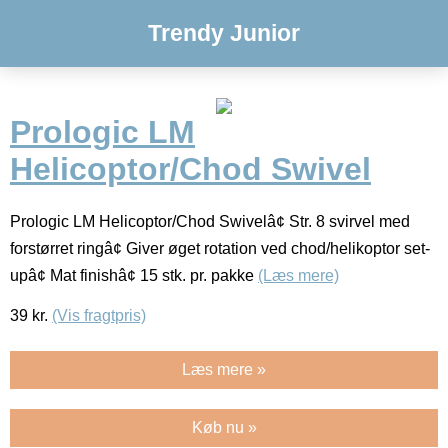
Trendy Junior
Prologic LM
Helicoptor/Chod Swivel
Prologic LM Helicoptor/Chod Swivelâ¢ Str. 8 svirvel med
forstørret ringâ¢ Giver øget rotation ved chod/helikoptor set-
upâ¢ Mat finishâ¢ 15 stk. pr. pakke
(Læs mere)
39
kr.
(Vis fragtpris)
Læs mere »
Køb nu »