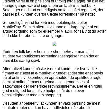
udlover varer til en pris som er utrolig fordelagtig, så bør det
mange gange være et signal om en falsk internet butik.
Betalinger med kort er heldigvis omfattet af et regelsæt, der
passer på kunden overfor uægte forretninger på nettet.
Generelt går vi ind for køb med betalingskort eller
MobilePay. Som et alternativ kunne du drage nytte af en
afdragsordning som for eksempel ViaBill, for så vidt du agter
at dække beløbet af flere omgange.
Forinden folk køber hos en e-shop behøver man altid
studere webbutikkens forretningsbetingelser, men det er
bare ikke særlig sjovt.
Alternativet kunne måske være at kontrollere hvorvidt e-
firmaet er støttet af e-mærket, grundet at det ofte er et bevis
på at online virksomheden opretholder de opstillede regler,
samt at online firmaet regelmæssigt gennemses af
sagkyndige der behersker retningslinjerne. Det er en rigtig
god mulighed for at blive hjulpet, når du oplever
vanskeligheder med din shopping.
Desuden anbefaler vi at kunden er vaks omkring de mest
centrale regler der kan have indflydelse på købet, for