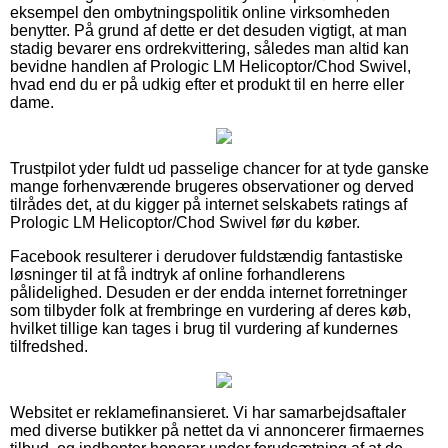
eksempel den ombytningspolitik online virksomheden
benytter. På grund af dette er det desuden vigtigt, at man
stadig bevarer ens ordrekvittering, således man altid kan
bevidne handlen af Prologic LM Helicoptor/Chod Swivel,
hvad end du er på udkig efter et produkt til en herre eller
dame.
Trustpilot yder fuldt ud passelige chancer for at tyde ganske
mange forhenværende brugeres observationer og derved
tilrådes det, at du kigger på internet selskabets ratings af
Prologic LM Helicoptor/Chod Swivel før du køber.
Facebook resulterer i derudover fuldstændig fantastiske
løsninger til at få indtryk af online forhandlerens
pålidelighed. Desuden er der endda internet forretninger
som tilbyder folk at frembringe en vurdering af deres køb,
hvilket tillige kan tages i brug til vurdering af kundernes
tilfredshed.
Websitet er reklamefinansieret. Vi har samarbejdsaftaler
med diverse butikker på nettet da vi annoncerer firmaernes