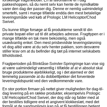
forskellige fragtmetoder. En af favoritterne er i dag
pakkeshoppen, så du nemt selv kan hente de nyindkøbte
varer den dag der passer dig. Denne er nemlig ualmindeligt
smertefri, samt i mange tilfælde endda den mest betalelige
leveringsmåde ved køb af Prologic LM Helicoptor/Chod
Swivel.
Du kunne tillige forsøge at få produkterne sendt til din
private bopæl eller ud til dit arbejdes adresse. Fragttypen er i
mange tilfælde en tak mere bekostelig, men også
usædvanlig enkel. Den mest prisbevidste leveringsløsning
vil dog altid være at du selv henter pakken, som desværre
stiller krav om at du befinder dig tæt på internet selskabets
tilholdssted.
Fragtperioden på Blinklåse-Svirvler-Springringe kan vise sig
at være ualmindeligt væsentlig i tilfælde af at vi absolut skal
bruge produkterne øjeblikkeligt, og i det øjemed er det
temmelig passende at du dobbelttjekker det forventede
leveringstidspunkt ved den vedkommende vare.
En stor portion firmaer på nettet giver muligheden for dag-til-
dag levering på en række produkter, eksempelvis Prologic
LM Helicoptor/Chod Swivel, der dog står og falder med at
der bestilles tidligere end et angivent klokkeslæt, med det
formål at de sandsynligvis kan nå at få bestillingen betjent