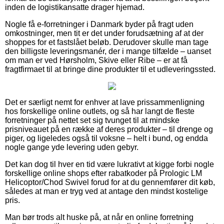
inden de logistikansatte drager hjemad.
Nogle få e-forretninger i Danmark byder på fragt uden
omkostninger, men tit er det under forudsætning af at der
shoppes for et fastslået beløb. Derudover skulle man tage
den billigste leveringsmanér, der i mange tilfælde – uanset
om man er ved Hørsholm, Skive eller Ribe – er at få
fragtfirmaet til at bringe dine produkter til et udleveringssted.
Det er særligt nemt for enhver at lave prissammenligning
hos forskellige online outlets, og så har langt de fleste
forretninger på nettet set sig tvunget til at mindske
prisniveauet på en række af deres produkter – til drenge og
piger, og ligeledes også til voksne – helt i bund, og endda
nogle gange yde levering uden gebyr.
Det kan dog til hver en tid være lukrativt at kigge forbi nogle
forskellige online shops efter rabatkoder på Prologic LM
Helicoptor/Chod Swivel forud for at du gennemfører dit køb,
således at man er tryg ved at antage den mindst kostelige
pris.
Man bør trods alt huske på, at når en online forretning