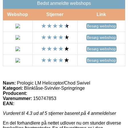
Bedst anmeldte webshops
Webshop
Stjerner
Link
Besøg webshop
Besøg webshop
Besøg webshop
Besøg webshop
Navn:
Prologic LM Helicoptor/Chod Swivel
Kategori:
Blinklåse-Svirvler-Springringe
Producent:
Varenummer:
150747853
EAN:
Vurderet til
4.3
ud af 5 stjerner baseret på
4
anmeldelser
En del forhandlere på nettet udlover nu om stunder diverse