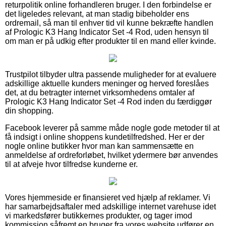
returpolitik online forhandleren bruger. I den forbindelse er
det ligeledes relevant, at man stadig bibeholder ens
ordremail, så man til enhver tid vil kunne bekræfte handlen
af Prologic K3 Hang Indicator Set -4 Rod, uden hensyn til
om man er på udkig efter produkter til en mand eller kvinde.
Trustpilot tilbyder ultra passende muligheder for at evaluere
adskillige aktuelle kunders meninger og herved foreslåes
det, at du betragter internet virksomhedens omtaler af
Prologic K3 Hang Indicator Set -4 Rod inden du færdiggør
din shopping.
Facebook leverer på samme måde nogle gode metoder til at
få indsigt i online shoppens kundetilfredshed. Her er der
nogle online butikker hvor man kan sammensætte en
anmeldelse af ordreforløbet, hvilket ydermere bør anvendes
til at afveje hvor tilfredse kunderne er.
Vores hjemmeside er finansieret ved hjælp af reklamer. Vi
har samarbejdsaftaler med adskillige internet varehuse idet
vi markedsfører butikkernes produkter, og tager imod
kommission såfremt en bruger fra vores website udfører en