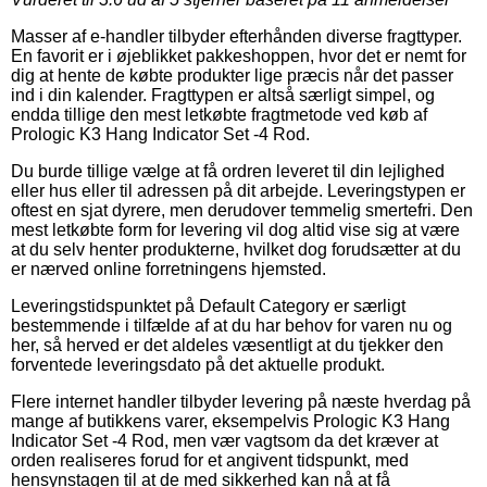
Masser af e-handler tilbyder efterhånden diverse fragttyper.
En favorit er i øjeblikket pakkeshoppen, hvor det er nemt for
dig at hente de købte produkter lige præcis når det passer
ind i din kalender. Fragttypen er altså særligt simpel, og
endda tillige den mest letkøbte fragtmetode ved køb af
Prologic K3 Hang Indicator Set -4 Rod.
Du burde tillige vælge at få ordren leveret til din lejlighed
eller hus eller til adressen på dit arbejde. Leveringstypen er
oftest en sjat dyrere, men derudover temmelig smertefri. Den
mest letkøbte form for levering vil dog altid vise sig at være
at du selv henter produkterne, hvilket dog forudsætter at du
er nærved online forretningens hjemsted.
Leveringstidspunktet på Default Category er særligt
bestemmende i tilfælde af at du har behov for varen nu og
her, så herved er det aldeles væsentligt at du tjekker den
forventede leveringsdato på det aktuelle produkt.
Flere internet handler tilbyder levering på næste hverdag på
mange af butikkens varer, eksempelvis Prologic K3 Hang
Indicator Set -4 Rod, men vær vagtsom da det kræver at
orden realiseres forud for et angivent tidspunkt, med
hensynstagen til at de med sikkerhed kan nå at få