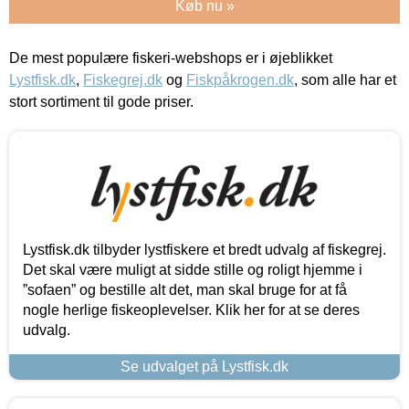
Køb nu »
De mest populære fiskeri-webshops er i øjeblikket
Lystfisk.dk
,
Fiskegrej.dk
og
Fiskpåkrogen.dk
, som alle har et
stort sortiment til gode priser.
Lystfisk.dk tilbyder lystfiskere et bredt udvalg af fiskegrej.
Det skal være muligt at sidde stille og roligt hjemme i
”sofaen” og bestille alt det, man skal bruge for at få
nogle herlige fiskeoplevelser. Klik her for at se deres
udvalg.
Se udvalget på Lystfisk.dk