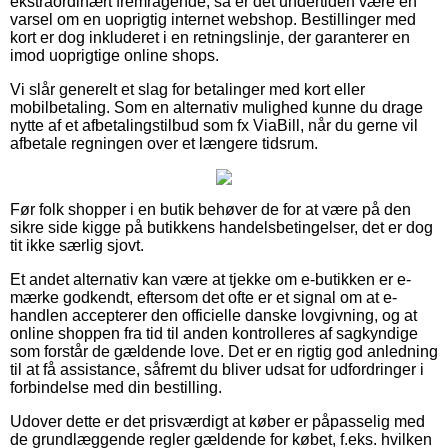
ekstraordinært fremragende, så er det undertiden være en
varsel om en uoprigtig internet webshop. Bestillinger med
kort er dog inkluderet i en retningslinje, der garanterer en
imod uoprigtige online shops.
Vi slår generelt et slag for betalinger med kort eller
mobilbetaling. Som en alternativ mulighed kunne du drage
nytte af et afbetalingstilbud som fx ViaBill, når du gerne vil
afbetale regningen over et længere tidsrum.
Før folk shopper i en butik behøver de for at være på den
sikre side kigge på butikkens handelsbetingelser, det er dog
tit ikke særlig sjovt.
Et andet alternativ kan være at tjekke om e-butikken er e-
mærke godkendt, eftersom det ofte er et signal om at e-
handlen accepterer den officielle danske lovgivning, og at
online shoppen fra tid til anden kontrolleres af sagkyndige
som forstår de gældende love. Det er en rigtig god anledning
til at få assistance, såfremt du bliver udsat for udfordringer i
forbindelse med din bestilling.
Udover dette er det prisværdigt at køber er påpasselig med
de grundlæggende regler gældende for købet, f.eks. hvilken