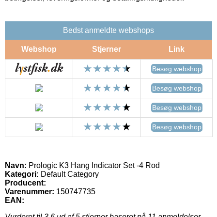
Bedst anmeldte webshops
Webshop
Stjerner
Link
Besøg webshop
Besøg webshop
Besøg webshop
Besøg webshop
Navn:
Prologic K3 Hang Indicator Set -4 Rod
Kategori:
Default Category
Producent:
Varenummer:
150747735
EAN:
Vurderet til
3.6
ud af 5 stjerner baseret på
11
anmeldelser