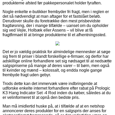
produkterne afsted før pakkepersonalet holder fyraften.
Nogle enkelte e-butikker frembyder fri fragt, men i reglen er
det så nødvendigt at man aftager for et fastslået beløb.
Derudover skulle du foretrække den mest prisbevidste
fragtløsning, der i mange tilfælde – uanset om du opholder
sig ved Vejle, Holbæk eller Assens – vil blive at få
fragtfirmaet til at bringe produkterne til et afhentningssted.
Det er jo vældig praktisk for almindelige mennesker at søge
sig frem til priser i blandt forskellige e-firmaer, og derfor har
adskillige online forhandlere set sig nødsaget til at nedsætte
salgspriserne på mange af deres varer – til børn, men også
til kvinder og mænd – kolossalt, og endda nogle gange
frembyde fragt uden gebyr.
Trods dette kan det immervæk være indbringende at
udforske enkelte internet forhandlere efter rabat på Prologic
K3 Hang Indicator Set -4 Rod inden du køber, således at du
er velinformeret til at opnå den bedste pris.
Man må imidlertid huske på, at i tilfælde af at en netshop
annoncerer deres produkter for en salgspris der anses for