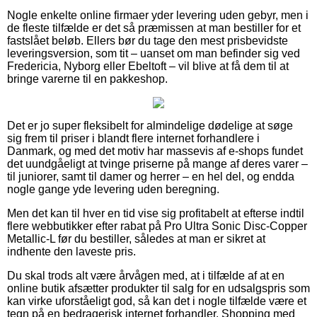
Nogle enkelte online firmaer yder levering uden gebyr, men i
de fleste tilfælde er det så præmissen at man bestiller for et
fastslået beløb. Ellers bør du tage den mest prisbevidste
leveringsversion, som tit – uanset om man befinder sig ved
Fredericia, Nyborg eller Ebeltoft – vil blive at få dem til at
bringe varerne til en pakkeshop.
Det er jo super fleksibelt for almindelige dødelige at søge
sig frem til priser i blandt flere internet forhandlere i
Danmark, og med det motiv har massevis af e-shops fundet
det uundgåeligt at tvinge priserne på mange af deres varer –
til juniorer, samt til damer og herrer – en hel del, og endda
nogle gange yde levering uden beregning.
Men det kan til hver en tid vise sig profitabelt at efterse indtil
flere webbutikker efter rabat på Pro Ultra Sonic Disc-Copper
Metallic-L før du bestiller, således at man er sikret at
indhente den laveste pris.
Du skal trods alt være årvågen med, at i tilfælde af at en
online butik afsætter produkter til salg for en udsalgspris som
kan virke uforståeligt god, så kan det i nogle tilfælde være et
tegn på en bedragerisk internet forhandler. Shopping med