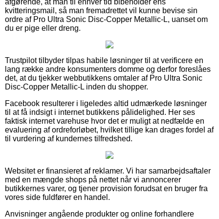
afgørende, at man til enhver tid bibeholder ens
kvitteringsmail, så man fremadrettet vil kunne bevise sin
ordre af Pro Ultra Sonic Disc-Copper Metallic-L, uanset om
du er pige eller dreng.
Trustpilot tilbyder tilpas habile løsninger til at verificere en
lang række andre konsumenters domme og derfor foreslåes
det, at du tjekker webbutikkens omtaler af Pro Ultra Sonic
Disc-Copper Metallic-L inden du shopper.
Facebook resulterer i ligeledes altid udmærkede løsninger
til at få indsigt i internet butikkens pålidelighed. Her ses
faktisk internet varehuse hvor det er muligt at nedfælde en
evaluering af ordreforløbet, hvilket tillige kan drages fordel af
til vurdering af kundernes tilfredshed.
Websitet er finansieret af reklamer. Vi har samarbejdsaftaler
med en mængde shops på nettet når vi annoncerer
butikkernes varer, og tjener provision forudsat en bruger fra
vores side fuldfører en handel.
Anvisninger angående produkter og online forhandlere