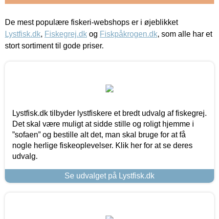
De mest populære fiskeri-webshops er i øjeblikket
Lystfisk.dk
,
Fiskegrej.dk
og
Fiskpåkrogen.dk
, som alle har et
stort sortiment til gode priser.
Lystfisk.dk tilbyder lystfiskere et bredt udvalg af fiskegrej.
Det skal være muligt at sidde stille og roligt hjemme i
”sofaen” og bestille alt det, man skal bruge for at få
nogle herlige fiskeoplevelser. Klik her for at se deres
udvalg.
Se udvalget på Lystfisk.dk