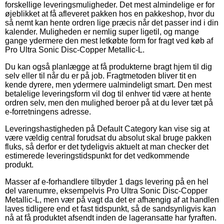
forskellige leveringsmuligheder. Det mest almindelige er for
øjeblikket at få afleveret pakken hos en pakkeshop, hvor du
så nemt kan hente ordren lige præcis når det passer ind i din
kalender. Muligheden er nemlig super ligetil, og mange
gange ydermere den mest letkøbte form for fragt ved køb af
Pro Ultra Sonic Disc-Copper Metallic-L.
Du kan også planlægge at få produkterne bragt hjem til dig
selv eller til når du er på job. Fragtmetoden bliver tit en
kende dyrere, men ydermere ualmindeligt smart. Den mest
betalelige leveringsform vil dog til enhver tid være at hente
ordren selv, men den mulighed beroer på at du lever tæt på
e-forretningens adresse.
Leveringshastigheden på Default Category kan vise sig at
være vældig central forudsat du absolut skal bruge pakken
fluks, så derfor er det tydeligvis aktuelt at man checker det
estimerede leveringstidspunkt for det vedkommende
produkt.
Masser af e-forhandlere tilbyder 1 dags levering på en hel
del varenumre, eksempelvis Pro Ultra Sonic Disc-Copper
Metallic-L, men vær på vagt da det er afhængig af at handlen
laves tidligere end et fast tidspunkt, så de sandsynligvis kan
nå at få produktet afsendt inden de lageransatte har fyraften.