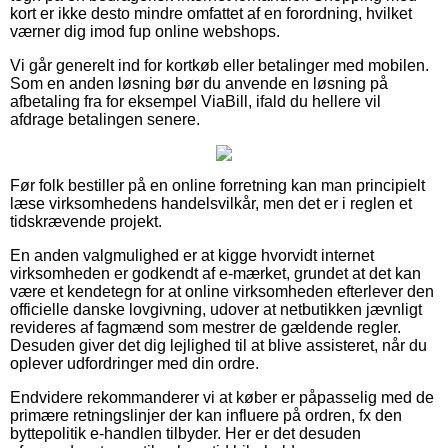
kort er ikke desto mindre omfattet af en forordning, hvilket
værner dig imod fup online webshops.
Vi går generelt ind for kortkøb eller betalinger med mobilen.
Som en anden løsning bør du anvende en løsning på
afbetaling fra for eksempel ViaBill, ifald du hellere vil
afdrage betalingen senere.
Før folk bestiller på en online forretning kan man principielt
læse virksomhedens handelsvilkår, men det er i reglen et
tidskrævende projekt.
En anden valgmulighed er at kigge hvorvidt internet
virksomheden er godkendt af e-mærket, grundet at det kan
være et kendetegn for at online virksomheden efterlever den
officielle danske lovgivning, udover at netbutikken jævnligt
revideres af fagmænd som mestrer de gældende regler.
Desuden giver det dig lejlighed til at blive assisteret, når du
oplever udfordringer med din ordre.
Endvidere rekommanderer vi at køber er påpasselig med de
primære retningslinjer der kan influere på ordren, fx den
byttepolitik e-handlen tilbyder. Her er det desuden