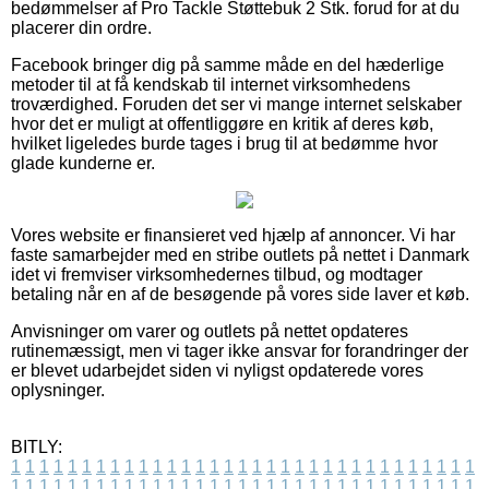
bedømmelser af Pro Tackle Støttebuk 2 Stk. forud for at du
placerer din ordre.
Facebook bringer dig på samme måde en del hæderlige
metoder til at få kendskab til internet virksomhedens
troværdighed. Foruden det ser vi mange internet selskaber
hvor det er muligt at offentliggøre en kritik af deres køb,
hvilket ligeledes burde tages i brug til at bedømme hvor
glade kunderne er.
Vores website er finansieret ved hjælp af annoncer. Vi har
faste samarbejder med en stribe outlets på nettet i Danmark
idet vi fremviser virksomhedernes tilbud, og modtager
betaling når en af de besøgende på vores side laver et køb.
Anvisninger om varer og outlets på nettet opdateres
rutinemæssigt, men vi tager ikke ansvar for forandringer der
er blevet udarbejdet siden vi nyligst opdaterede vores
oplysninger.
BITLY:
1
1
1
1
1
1
1
1
1
1
1
1
1
1
1
1
1
1
1
1
1
1
1
1
1
1
1
1
1
1
1
1
1
1
1
1
1
1
1
1
1
1
1
1
1
1
1
1
1
1
1
1
1
1
1
1
1
1
1
1
1
1
1
1
1
1