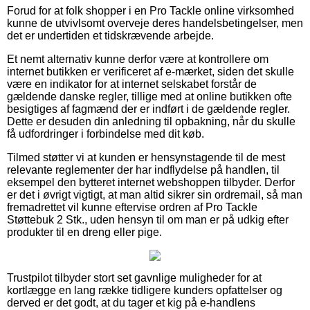
Forud for at folk shopper i en Pro Tackle online virksomhed
kunne de utvivlsomt overveje deres handelsbetingelser, men
det er undertiden et tidskrævende arbejde.
Et nemt alternativ kunne derfor være at kontrollere om
internet butikken er verificeret af e-mærket, siden det skulle
være en indikator for at internet selskabet forstår de
gældende danske regler, tillige med at online butikken ofte
besigtiges af fagmænd der er indført i de gældende regler.
Dette er desuden din anledning til opbakning, når du skulle
få udfordringer i forbindelse med dit køb.
Tilmed støtter vi at kunden er hensynstagende til de mest
relevante reglementer der har indflydelse på handlen, til
eksempel den bytteret internet webshoppen tilbyder. Derfor
er det i øvrigt vigtigt, at man altid sikrer sin ordremail, så man
fremadrettet vil kunne eftervise ordren af Pro Tackle
Støttebuk 2 Stk., uden hensyn til om man er på udkig efter
produkter til en dreng eller pige.
Trustpilot tilbyder stort set gavnlige muligheder for at
kortlægge en lang række tidligere kunders opfattelser og
derved er det godt, at du tager et kig på e-handlens