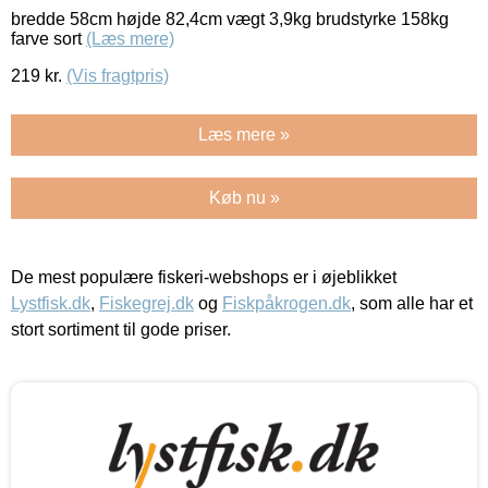
bredde 58cm højde 82,4cm vægt 3,9kg brudstyrke 158kg
farve sort
(Læs mere)
219
kr.
(Vis fragtpris)
Læs mere »
Køb nu »
De mest populære fiskeri-webshops er i øjeblikket
Lystfisk.dk
,
Fiskegrej.dk
og
Fiskpåkrogen.dk
, som alle har et
stort sortiment til gode priser.