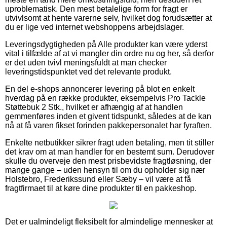
uproblematisk. Den mest betalelige form for fragt er
utvivlsomt at hente varerne selv, hvilket dog forudsætter at
du er lige ved internet webshoppens arbejdslager.
Leveringsdygtigheden på Alle produkter kan være yderst
vital i tilfælde af at vi mangler din ordre nu og her, så derfor
er det uden tvivl meningsfuldt at man checker
leveringstidspunktet ved det relevante produkt.
En del e-shops annoncerer levering på blot en enkelt
hverdag på en række produkter, eksempelvis Pro Tackle
Støttebuk 2 Stk., hvilket er afhængig af at handlen
gemmenføres inden et givent tidspunkt, således at de kan
nå at få varen fikset forinden pakkepersonalet har fyraften.
Enkelte netbutikker sikrer fragt uden betaling, men tit stiller
det krav om at man handler for en bestemt sum. Derudover
skulle du overveje den mest prisbevidste fragtløsning, der
mange gange – uden hensyn til om du opholder sig nær
Holstebro, Frederikssund eller Sæby – vil være at få
fragtfirmaet til at køre dine produkter til en pakkeshop.
Det er ualmindeligt fleksibelt for almindelige mennesker at