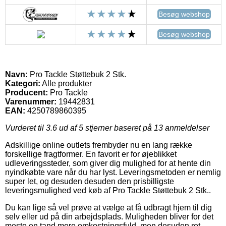
Besøg webshop
Besøg webshop
Navn:
Pro Tackle Støttebuk 2 Stk.
Kategori:
Alle produkter
Producent:
Pro Tackle
Varenummer:
19442831
EAN:
4250789860395
Vurderet til
3.6
ud af 5 stjerner baseret på
13
anmeldelser
Adskillige online outlets frembyder nu en lang række
forskellige fragtformer. En favorit er for øjeblikket
udleveringssteder, som giver dig mulighed for at hente din
nyindkøbte vare når du har lyst. Leveringsmetoden er nemlig
super let, og desuden desuden den prisbilligste
leveringsmulighed ved køb af Pro Tackle Støttebuk 2 Stk..
Du kan lige så vel prøve at vælge at få udbragt hjem til dig
selv eller ud på din arbejdsplads. Muligheden bliver for det
meste en tand mere omkostningsfuld, men desuden ret