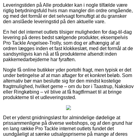
Leveringstiden på Alle produkter kan i nogle tilfælde være
rigtig betydningsfuld hvis man mangler din ordre omgående,
og med det formål er det selvsagt fornuftigt at du gransker
den anslåede leveringstid på den aktuelle vare.
En hel del internet outlets tilsiger muligheden for dag-til-dag
levering på deres bedst sælgende produkter, eksempelvis
Pro Tackle Angelsee-Trolly, som dog er afhængig af at
ordren lægges inden et fast klokkeslæt, med det formål at de
sandsynligvis kan nå at få produkterne afsendt inden
pakkemedarbejderne har fyraften.
Nogle få online butikker yder portofri fragt, men typisk er det
under betingelse af at man aftager for et konkret beløb. Som
alternativ bør man beslutte sig for den mindst kostelige
fragtmulighed, hvilket gerne – om du bor i Taastrup, Nakskov
eller Ringkøbing – vil blive at få fragtfirmaet til at bringe
produkterne til et udleveringssted.
Det er yderst gnidningsløst for almindelige dødelige at
prissammenligne på diverse webshops, og af den grund har
en lang række Pro Tackle internet outlets fundet det
uundgåeligt at sænke udsalgspriserne på mange af deres