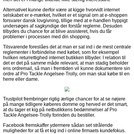
Alternativet kunne derfor være at kigge hvorvidt internet
selskabet er e-mærket, hvilket er et signal om at e-shoppen
forsvarer dansk lovgivning, tillige med at e-handlen hyppigt
undersøges af sagkyndige der forstår reglerne. Desuden
tilbydes du chance for at blive assisteret, hvis du får
problemer i processen med din shopping.
Tilsvarende foreslåes det at man er sat ind i de mest centrale
reglementer i forbindelse med købet, som for eksempel
hvilken returrettighed internet butikken tilbyder. I relation til
det er det på samme måde relevant, at man stadig beholder
ens ordremail, så man i fremtiden vil kunne dokumentere sin
ordre af Pro Tackle Angelsee-Trolly, om man skal købe til en
herre eller dame.
Trustpilot frembringer rigtig ærlige chancer for at se nøjere
på mange tidligere køberes domme og herved er det smart,
at du tager et kig på netbutikkens bedømmelser af Pro
Tackle Angelsee-Trolly forinden du bestiller.
Facebook fremskaffer ydermere sådan set strålende
muligheder for at få et kig ind i online firmaets kundefokus.