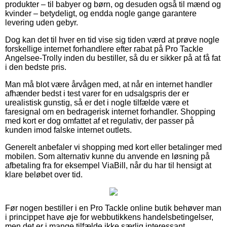
produkter – til babyer og børn, og desuden også til mænd og
kvinder – betydeligt, og endda nogle gange garantere
levering uden gebyr.
Dog kan det til hver en tid vise sig tiden værd at prøve nogle
forskellige internet forhandlere efter rabat på Pro Tackle
Angelsee-Trolly inden du bestiller, så du er sikker på at få fat
i den bedste pris.
Man må blot være årvågen med, at når en internet handler
afhænder bedst i test varer for en udsalgspris der er
urealistisk gunstig, så er det i nogle tilfælde være et
faresignal om en bedragerisk internet forhandler. Shopping
med kort er dog omfattet af et regulativ, der passer på
kunden imod falske internet outlets.
Generelt anbefaler vi shopping med kort eller betalinger med
mobilen. Som alternativ kunne du anvende en løsning på
afbetaling fra for eksempel ViaBill, når du har til hensigt at
klare beløbet over tid.
Før nogen bestiller i en Pro Tackle online butik behøver man
i princippet have øje for webbutikkens handelsbetingelser,
men det er i mange tilfælde ikke særlig interessant.