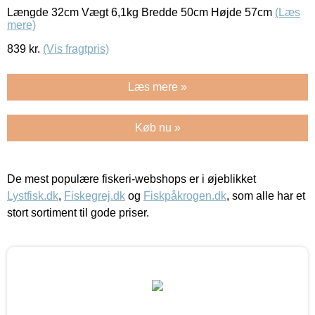
Længde 32cm Vægt 6,1kg Bredde 50cm Højde 57cm
(Læs
mere)
839
kr.
(Vis fragtpris)
Læs mere »
Køb nu »
De mest populære fiskeri-webshops er i øjeblikket
Lystfisk.dk
,
Fiskegrej.dk
og
Fiskpåkrogen.dk
, som alle har et
stort sortiment til gode priser.