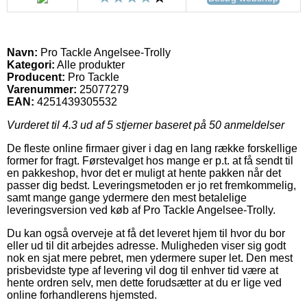
Navn:
Pro Tackle Angelsee-Trolly
Kategori:
Alle produkter
Producent:
Pro Tackle
Varenummer:
25077279
EAN:
4251439305532
Vurderet til
4.3
ud af 5 stjerner baseret på
50
anmeldelser
De fleste online firmaer giver i dag en lang række forskellige
former for fragt. Førstevalget hos mange er p.t. at få sendt til
en pakkeshop, hvor det er muligt at hente pakken når det
passer dig bedst. Leveringsmetoden er jo ret fremkommelig,
samt mange gange ydermere den mest betalelige
leveringsversion ved køb af Pro Tackle Angelsee-Trolly.
Du kan også overveje at få det leveret hjem til hvor du bor
eller ud til dit arbejdes adresse. Muligheden viser sig godt
nok en sjat mere pebret, men ydermere super let. Den mest
prisbevidste type af levering vil dog til enhver tid være at
hente ordren selv, men dette forudsætter at du er lige ved
online forhandlerens hjemsted.