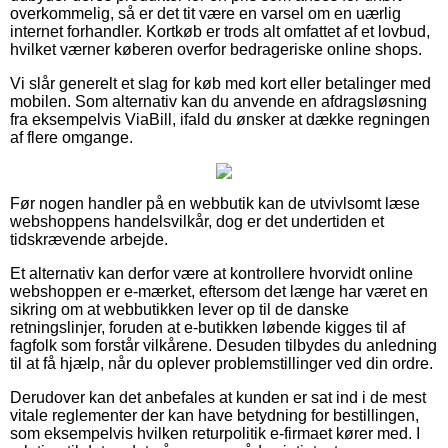
overkommelig, så er det tit være en varsel om en uærlig
internet forhandler. Kortkøb er trods alt omfattet af et lovbud,
hvilket værner køberen overfor bedrageriske online shops.
Vi slår generelt et slag for køb med kort eller betalinger med
mobilen. Som alternativ kan du anvende en afdragsløsning
fra eksempelvis ViaBill, ifald du ønsker at dække regningen
af flere omgange.
Før nogen handler på en webbutik kan de utvivlsomt læse
webshoppens handelsvilkår, dog er det undertiden et
tidskrævende arbejde.
Et alternativ kan derfor være at kontrollere hvorvidt online
webshoppen er e-mærket, eftersom det længe har været en
sikring om at webbutikken lever op til de danske
retningslinjer, foruden at e-butikken løbende kigges til af
fagfolk som forstår vilkårene. Desuden tilbydes du anledning
til at få hjælp, når du oplever problemstillinger ved din ordre.
Derudover kan det anbefales at kunden er sat ind i de mest
vitale reglementer der kan have betydning for bestillingen,
som eksempelvis hvilken returpolitik e-firmaet kører med. I