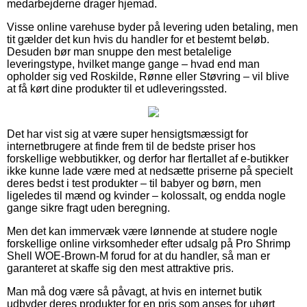
medarbejderne drager hjemad.
Visse online varehuse byder på levering uden betaling, men
tit gælder det kun hvis du handler for et bestemt beløb.
Desuden bør man snuppe den mest betalelige
leveringstype, hvilket mange gange – hvad end man
opholder sig ved Roskilde, Rønne eller Støvring – vil blive
at få kørt dine produkter til et udleveringssted.
Det har vist sig at være super hensigtsmæssigt for
internetbrugere at finde frem til de bedste priser hos
forskellige webbutikker, og derfor har flertallet af e-butikker
ikke kunne lade være med at nedsætte priserne på specielt
deres bedst i test produkter – til babyer og børn, men
ligeledes til mænd og kvinder – kolossalt, og endda nogle
gange sikre fragt uden beregning.
Men det kan immervæk være lønnende at studere nogle
forskellige online virksomheder efter udsalg på Pro Shrimp
Shell WOE-Brown-M forud for at du handler, så man er
garanteret at skaffe sig den mest attraktive pris.
Man må dog være så påvagt, at hvis en internet butik
udbyder deres produkter for en pris som anses for uhørt