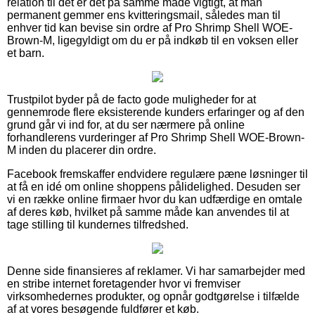
relation til det er det på samme måde vigtigt, at man
permanent gemmer ens kvitteringsmail, således man til
enhver tid kan bevise sin ordre af Pro Shrimp Shell WOE-
Brown-M, ligegyldigt om du er på indkøb til en voksen eller
et barn.
Trustpilot byder på de facto gode muligheder for at
gennemrode flere eksisterende kunders erfaringer og af den
grund går vi ind for, at du ser nærmere på online
forhandlerens vurderinger af Pro Shrimp Shell WOE-Brown-
M inden du placerer din ordre.
Facebook fremskaffer endvidere regulære pæne løsninger til
at få en idé om online shoppens pålidelighed. Desuden ser
vi en række online firmaer hvor du kan udfærdige en omtale
af deres køb, hvilket på samme måde kan anvendes til at
tage stilling til kundernes tilfredshed.
Denne side finansieres af reklamer. Vi har samarbejder med
en stribe internet foretagender hvor vi fremviser
virksomhedernes produkter, og opnår godtgørelse i tilfælde
af at vores besøgende fuldfører et køb.