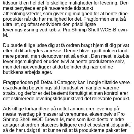
tidspunkt en hel del forskellige muligheder for levering. Den
mest benyttede er på nuværende tidspunkt
afhentningssteder, som giver dig mulighed for at hente dine
produkter når du har mulighed for det. Fragtformen er altså
ultra let, og oftest endvidere den prisbilligste
leveringsløsning ved køb af Pro Shrimp Shell WOE-Brown-
M.
Du burde tillige udse dig at få ordren bragt hjem til dig privat
eller til dit arbejdes adresse. Denne bliver godt nok en tand
mere pebret, men derudover ret så enkel. Den mest letkøbte
leveringsmulighed er uden tvivl at hente produkterne selv,
men det nødvendiggør at du befinder dig nær online
butikkens arbejdslager.
Fragtperioden på Default Category kan i nogle tilfælde være
usædvanlig betydningsfuld forudsat vi mangler varerne
straks, og derfor er det bestemt fornuftigt at man kontrollerer
det estimerede leveringstidspunkt ved det relevante produkt.
Adskillige forhandlere på nettet annoncerer levering på
næste hverdag på masser af varenumre, eksempelvis Pro
Shrimp Shell WOE-Brown-M, men som ikke desto mindre
antager at ordren placeres tidligere end et bestemt tidspunkt,
så de har udsigt til at kunne nå at få produkterne pakket før