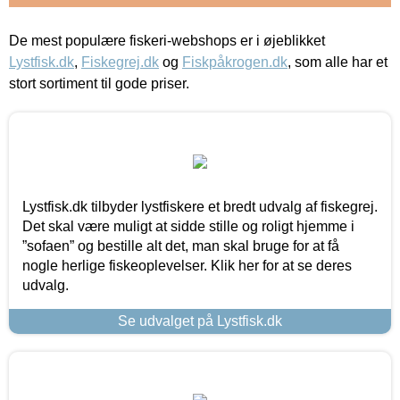
De mest populære fiskeri-webshops er i øjeblikket
Lystfisk.dk
,
Fiskegrej.dk
og
Fiskpåkrogen.dk
, som alle har et
stort sortiment til gode priser.
Lystfisk.dk tilbyder lystfiskere et bredt udvalg af fiskegrej.
Det skal være muligt at sidde stille og roligt hjemme i
”sofaen” og bestille alt det, man skal bruge for at få
nogle herlige fiskeoplevelser. Klik her for at se deres
udvalg.
Se udvalget på Lystfisk.dk