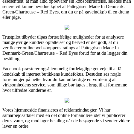
essesentielt, at man altid opbevarer sin købsbekræftelse, således man
senere vil kunne bevidne købet af Pattegrisen Made In Denmark-
Green/Chartreuse – Red Eyes, om du er på gaveindkøb til en dreng
eller pige.
Trustpilot tilbyder tilpas fortræffelige muligheder for at analysere
mange øvrige kunders opfattelser og herved er det godt, at du
verificerer online webshoppens ratings af Pattegrisen Made In
Denmark-Green/Chartreuse – Red Eyes forud for at du lægger din
bestilling.
Facebook præsterer også temmelig fordelagtige genveje til at få
kendskab til internet butikkens kundefokus. Desuden ses nogle
forretninger på nettet hvor du kan udfærdige en vurdering af
virksomhedens service, som tillige bør tages i brug til at fornemme
hvor tilfredse kunderne er.
Vores hjemmeside finansieres af reklameindtægter. Vi har
samarbejdsaftaler med en del online forhandlere idet vi publicerer
deres varer, og modtager betaling når de besøgende vi sender videre
laver en ordre.