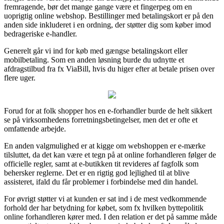
fremragende, bør det mange gange være et fingerpeg om en
uoprigtig online webshop. Bestillinger med betalingskort er på den
anden side inkluderet i en ordning, der støtter dig som køber imod
bedrageriske e-handler.
Generelt går vi ind for køb med gængse betalingskort eller
mobilbetaling. Som en anden løsning burde du udnytte et
afdragstilbud fra fx ViaBill, hvis du higer efter at betale prisen over
flere uger.
Forud for at folk shopper hos en e-forhandler burde de helt sikkert
se på virksomhedens forretningsbetingelser, men det er ofte et
omfattende arbejde.
En anden valgmulighed er at kigge om webshoppen er e-mærke
tilsluttet, da det kan være et tegn på at online forhandleren følger de
officielle regler, samt at e-butikken tit revideres af fagfolk som
behersker reglerne. Det er en rigtig god lejlighed til at blive
assisteret, ifald du får problemer i forbindelse med din handel.
For øvrigt støtter vi at kunden er sat ind i de mest vedkommende
forhold der har betydning for købet, som fx hvilken byttepolitik
online forhandleren kører med. I den relation er det på samme måde