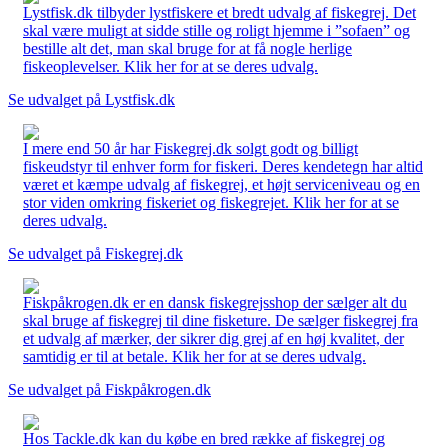
Lystfisk.dk tilbyder lystfiskere et bredt udvalg af fiskegrej. Det
skal være muligt at sidde stille og roligt hjemme i ”sofaen” og
bestille alt det, man skal bruge for at få nogle herlige
fiskeoplevelser. Klik her for at se deres udvalg.
Se udvalget på Lystfisk.dk
I mere end 50 år har Fiskegrej.dk solgt godt og billigt
fiskeudstyr til enhver form for fiskeri. Deres kendetegn har altid
været et kæmpe udvalg af fiskegrej, et højt serviceniveau og en
stor viden omkring fiskeriet og fiskegrejet. Klik her for at se
deres udvalg.
Se udvalget på Fiskegrej.dk
Fiskpåkrogen.dk er en dansk fiskegrejsshop der sælger alt du
skal bruge af fiskegrej til dine fisketure. De sælger fiskegrej fra
et udvalg af mærker, der sikrer dig grej af en høj kvalitet, der
samtidig er til at betale. Klik her for at se deres udvalg.
Se udvalget på Fiskpåkrogen.dk
Hos Tackle.dk kan du købe en bred række af fiskegrej og