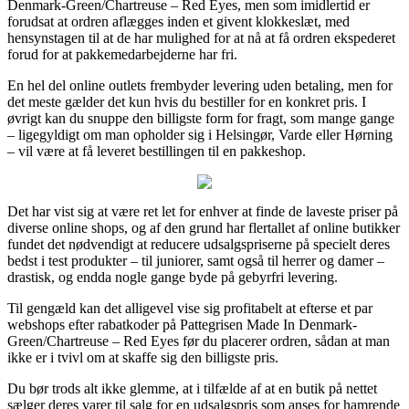
Denmark-Green/Chartreuse – Red Eyes, men som imidlertid er
forudsat at ordren aflægges inden et givent klokkeslæt, med
hensynstagen til at de har mulighed for at nå at få ordren ekspederet
forud for at pakkemedarbejderne har fri.
En hel del online outlets frembyder levering uden betaling, men for
det meste gælder det kun hvis du bestiller for en konkret pris. I
øvrigt kan du snuppe den billigste form for fragt, som mange gange
– ligegyldigt om man opholder sig i Helsingør, Varde eller Hørning
– vil være at få leveret bestillingen til en pakkeshop.
Det har vist sig at være ret let for enhver at finde de laveste priser på
diverse online shops, og af den grund har flertallet af online butikker
fundet det nødvendigt at reducere udsalgspriserne på specielt deres
bedst i test produkter – til juniorer, samt også til herrer og damer –
drastisk, og endda nogle gange byde på gebyrfri levering.
Til gengæld kan det alligevel vise sig profitabelt at efterse et par
webshops efter rabatkoder på Pattegrisen Made In Denmark-
Green/Chartreuse – Red Eyes før du placerer ordren, sådan at man
ikke er i tvivl om at skaffe sig den billigste pris.
Du bør trods alt ikke glemme, at i tilfælde af at en butik på nettet
sælger deres varer til salg for en udsalgspris som anses for hamrende