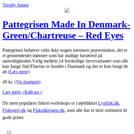
Trendy Junior
Pattegrisen Made In Denmark-
Green/Chartreuse – Red Eyes
Pattegrisen behøver vidst ikke nogen nærmere præsentation, det er
et gennemtestet mønster som har utallige havørred på
samvittigheden.Vælg mellem 14 forskellige farvevarianter som alle
kan fange fisk!Fluerne er bundet i Danmark og der er kun brugt de
ab
(Læs mere)
49
kr.
(Vis fragtpris)
Læs mere »
Køb nu »
De mest populære fiskeri-webshops er i øjeblikket
Lystfisk.dk
,
Fiskegrej.dk
og
Fiskpåkrogen.dk
, som alle har et stort sortiment til
gode priser.