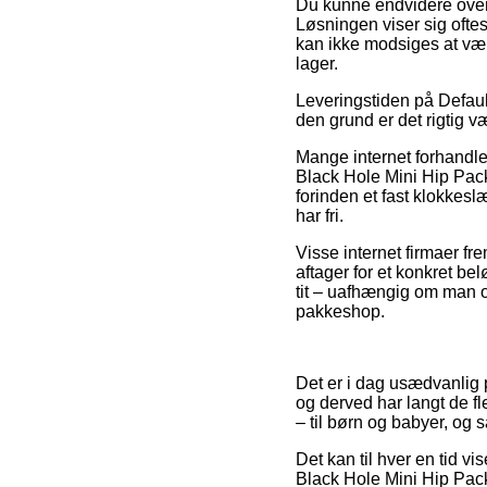
Du kunne endvidere overve
Løsningen viser sig oftes
kan ikke modsiges at vær
lager.
Leveringstiden på Defaul
den grund er det rigtig 
Mange internet forhandle
Black Hole Mini Hip Pac
forinden et fast klokkeslæ
har fri.
Visse internet firmaer f
aftager for et konkret be
tit – uafhængig om man op
pakkeshop.
Det er i dag usædvanlig p
og derved har langt de fl
– til børn og babyer, og 
Det kan til hver en tid v
Black Hole Mini Hip Pac