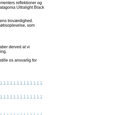
menters reflektioner og
atagonia Ultralight Black
oppens troværdighed.
købsoplevelse, som
ber derved at vi
ing.
ille os ansvarlig for
1
1
1
1
1
1
1
1
1
1
1
1
1
1
1
1
1
1
1
1
1
1
1
1
1
1