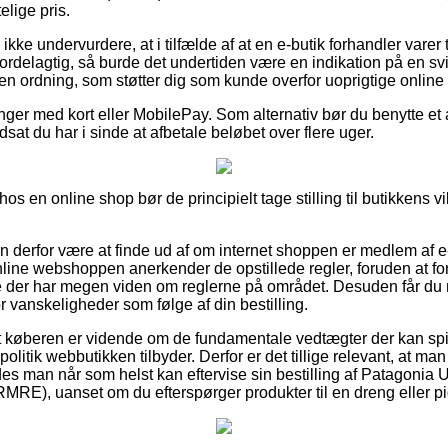
lige pris.
ke undervurdere, at i tilfælde af at en e-butik forhandler varer t
 fordelagtig, så burde det undertiden være en indikation på en s
en ordning, som støtter dig som kunde overfor uoprigtige online
linger med kort eller MobilePay. Som alternativ bør du benytte et
dsat du har i sinde at afbetale beløbet over flere uger.
 en online shop bør de principielt tage stilling til butikkens vil
n derfor være at finde ud af om internet shoppen er medlem af e
line webshoppen anerkender de opstillede regler, foruden at forr
 der har megen viden om reglerne på området. Desuden får du m
or vanskeligheder som følge af din bestilling.
 køberen er vidende om de fundamentale vedtægter der kan spil
rpolitik webbutikken tilbyder. Derfor er det tillige relevant, at 
des man når som helst kan eftervise sin bestilling af Patagonia U
E), uanset om du efterspørger produkter til en dreng eller pi