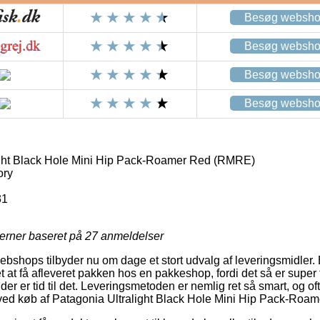
Besøg websh
Besøg websh
Besøg websh
Besøg websh
ight Black Hole Mini Hip Pack-Roamer Red (RMRE)
ory
31
jerner baseret på
27
anmeldelser
webshops tilbyder nu om dage et stort udvalg af leveringsmidler.
et at få afleveret pakken hos en pakkeshop, fordi det så er super f
der er tid til det. Leveringsmetoden er nemlig ret så smart, og 
g ved køb af Patagonia Ultralight Black Hole Mini Hip Pack-Ro