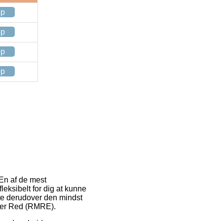
op
op
op
op
 En af de mest
leksibelt for dig at kunne
ofte derudover den mindst
amer Red (RMRE).