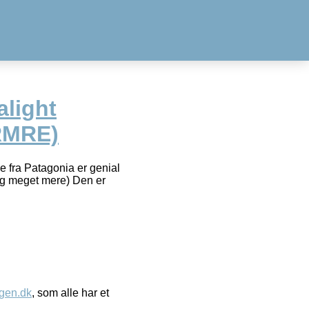
alight
(RMRE)
e fra Patagonia er genial
g og meget mere) Den er
gen.dk
, som alle har et