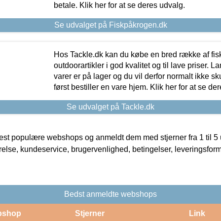
betale. Klik her for at se deres udvalg.
Se udvalget på Fiskpåkrogen.dk
Hos Tackle.dk kan du købe en bred række af fis
outdoorartikler i god kvalitet og til lave priser. L
varer er på lager og du vil derfor normalt ikke sk
først bestiller en vare hjem. Klik her for at se de
Se udvalget på Tackle.dk
t populære webshops og anmeldt dem med stjerner fra 1 til 5 ud
rrelse, kundeservice, brugervenlighed, betingelser, leveringsfor
Bedst anmeldte webshops
bshop
Stjerner
Link