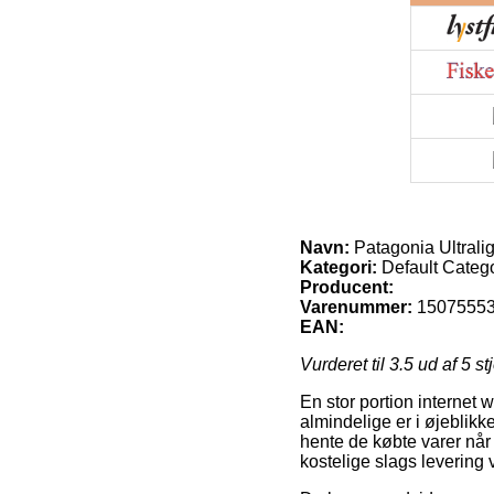
Navn:
Patagonia Ultral
Kategori:
Default Categ
Producent:
Varenummer:
1507555
EAN:
Vurderet til
3.5
ud af 5 st
En stor portion internet 
almindelige er i øjeblikk
hente de købte varer når 
kostelige slags leverin