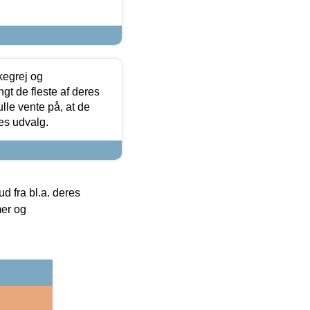
kegrej og
angt de fleste af deres
ulle vente på, at de
res udvalg.
 fra bl.a. deres
mer og