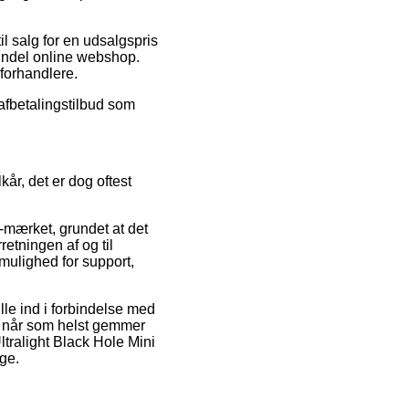
il salg for en udsalgspris
vindel online webshop.
 forhandlere.
 afbetalingstilbud som
kår, det er dog oftest
-mærket, grundet at det
etningen af og til
ulighed for support,
le ind i forbindelse med
man når som helst gemmer
ltralight Black Hole Mini
ge.