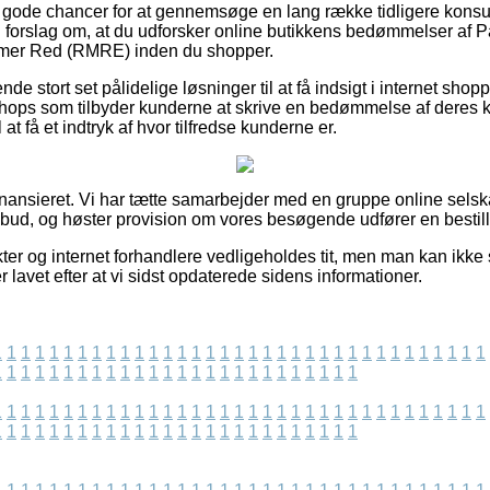
e gode chancer for at gennemsøge en lang række tidligere konsu
 vi forslag om, at du udforsker online butikkens bedømmelser af P
mer Red (RMRE) inden du shopper.
ende stort set pålidelige løsninger til at få indsigt i internet sh
hops som tilbyder kunderne at skrive en bedømmelse af deres 
t få et indtryk af hvor tilfredse kunderne er.
ansieret. Vi har tætte samarbejder med en gruppe online selska
lbud, og høster provision om vores besøgende udfører en bestill
r og internet forhandlere vedligeholdes tit, men man kan ikke st
r lavet efter at vi sidst opdaterede sidens informationer.
1
1
1
1
1
1
1
1
1
1
1
1
1
1
1
1
1
1
1
1
1
1
1
1
1
1
1
1
1
1
1
1
1
1
1
1
1
1
1
1
1
1
1
1
1
1
1
1
1
1
1
1
1
1
1
1
1
1
1
1
1
1
1
1
1
1
1
1
1
1
1
1
1
1
1
1
1
1
1
1
1
1
1
1
1
1
1
1
1
1
1
1
1
1
1
1
1
1
1
1
1
1
1
1
1
1
1
1
1
1
1
1
1
1
1
1
1
1
1
1
1
1