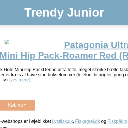
Trendy Junior
Patagonia Ultr
 Mini Hip Pack-Roamer Red 
ck Hole Mini Hip PackDenne ultra lette, meget stærke bælte task
, der er træls at have sine bukselommer (telefon, bilnøgler, pun
 liv
(Læs mere)
Køb nu »
-webshops er i øjeblikket
Lystfisk.dk
,
Fiskegrej.dk
og
Fiskpåkro