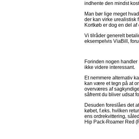
indhente den mindst koste
Man bør lige meget hvad ik
der kan virke urealistisk
Kortkøb er dog en del af 
Vi tilråder generelt beta
eksempelvis ViaBill, foru
Forinden nogen handler hos
ikke videre interessant.
Et nemmere alternativ ka
kan være et tegn på at on
overværes af sagkyndige
såfremt du bliver udsat f
Desuden foreslåes det at
købet, f.eks. hvilken retu
ens ordrekvittering, såle
Hip Pack-Roamer Red (RMR