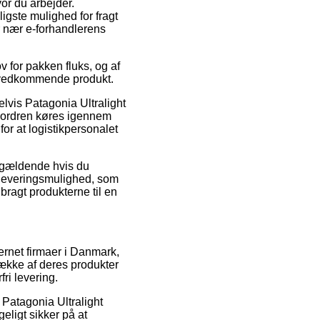
vor du arbejder.
igste mulighed for fragt
r nær e-forhandlerens
 for pakken fluks, og af
et vedkommende produkt.
lvis Patagonia Ultralight
 ordren køres igennem
for at logistikpersonalet
n gældende hvis du
e leveringsmulighed, som
bragt produkterne til en
ternet firmaer i Danmark,
 række af deres produkter
ri levering.
å Patagonia Ultralight
ligt sikker på at