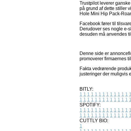
Trustpilot leverer gansk
på grund af dette stiller
Hole Mini Hip Pack-Roa
Facebook fører til tilsvar
Derudover ses nogle e-s
desuden må anvendes til a
Denne side er annoncefin
promoverer firmaernes ti
Fakta vedrørende produkte
justeringer der muligvis e
BITLY:
1
1
1
1
1
1
1
1
1
1
1
1
1
1
1
1
1
1
1
1
1
1
1
1
1
1
SPOTIFY:
1
1
1
1
1
1
1
1
1
1
1
1
1
1
1
1
1
1
1
1
1
1
1
1
1
1
CUTTLY BIO:
1