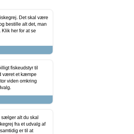
 fiskegrej. Det skal være
og bestille alt det, man
 Klik her for at se
ligt fiskeudstyr til
tid været et kæmpe
stor viden omkring
dvalg.
sælger alt du skal
skegrej fra et udvalg af
samtidig er til at