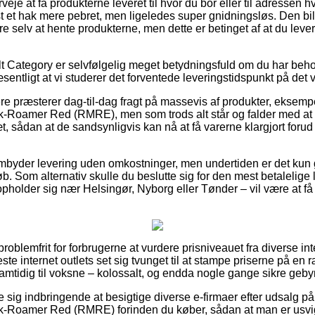
je at få produkterne leveret til hvor du bor eller til adressen h
t et hak mere pebret, men ligeledes super gnidningsløs. Den bill
e selv at hente produkterne, men dette er betinget af at du leve
t Category er selvfølgelig meget betydningsfuld om du har behov
væsentligt at vi studerer det forventede leveringstidspunkt på d
re præsterer dag-til-dag fragt på massevis af produkter, eksempe
k-Roamer Red (RMRE), men som trods alt står og falder med at
t, sådan at de sandsynligvis kan nå at få varerne klargjort forud 
rembyder levering uden omkostninger, men undertiden er det ku
løb. Som alternativ skulle du beslutte sig for den mest betalelig
holder sig nær Helsingør, Nyborg eller Tønder – vil være at få 
roblemfrit for forbrugerne at vurdere prisniveauet fra diverse in
este internet outlets set sig tvunget til at stampe priserne på en
samtidig til voksne – kolossalt, og endda nogle gange sikre gebyrf
ise sig indbringende at besigtige diverse e-firmaer efter udsalg p
k-Roamer Red (RMRE) forinden du køber, sådan at man er usvige