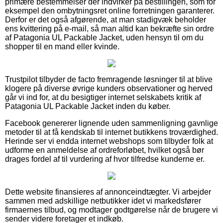
primære bestemmelser der indvirker på bestillingen, som for
eksempel den ombytningsret online forretningen garanterer.
Derfor er det også afgørende, at man stadigvæk beholder
ens kvittering på e-mail, så man altid kan bekræfte sin ordre
af Patagonia UL Packable Jacket, uden hensyn til om du
shopper til en mand eller kvinde.
Trustpilot tilbyder de facto fremragende løsninger til at blive
klogere på diverse øvrige kunders observationer og herved
går vi ind for, at du besigtiger internet selskabets kritik af
Patagonia UL Packable Jacket inden du køber.
Facebook genererer lignende uden sammenligning gavnlige
metoder til at få kendskab til internet butikkens troværdighed.
Herinde ser vi endda internet webshops som tilbyder folk at
udforme en anmeldelse af ordreforløbet, hvilket også bør
drages fordel af til vurdering af hvor tilfredse kunderne er.
Dette website finansieres af annonceindtægter. Vi arbejder
sammen med adskillige netbutikker idet vi markedsfører
firmaernes tilbud, og modtager godtgørelse når de brugere vi
sender videre foretager et indkøb.