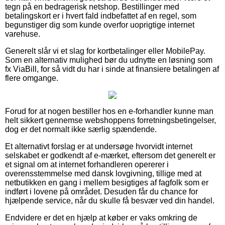
tegn på en bedragerisk netshop. Bestillinger med
betalingskort er i hvert fald indbefattet af en regel, som
begunstiger dig som kunde overfor uoprigtige internet
varehuse.
Generelt slår vi et slag for kortbetalinger eller MobilePay.
Som en alternativ mulighed bør du udnytte en løsning som
fx ViaBill, for så vidt du har i sinde at finansiere betalingen af
flere omgange.
Forud for at nogen bestiller hos en e-forhandler kunne man
helt sikkert gennemse webshoppens forretningsbetingelser,
dog er det normalt ikke særlig spændende.
Et alternativt forslag er at undersøge hvorvidt internet
selskabet er godkendt af e-mærket, eftersom det generelt er
et signal om at internet forhandleren opererer i
overensstemmelse med dansk lovgivning, tillige med at
netbutikken en gang i mellem besigtiges af fagfolk som er
indført i lovene på området. Desuden får du chance for
hjælpende service, når du skulle få besvær ved din handel.
Endvidere er det en hjælp at køber er vaks omkring de