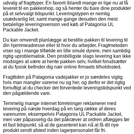
udvalg af fragttyper. En favorit iblandt mange er lige nu at få
leveret til en pakkeshop, og så henter du bare dine produkter
på et selvvalgt tidspunkt. Leveringstypen er nemlig
usædvanlig let, samt mange gange desuden den mest
betalelige leveringsversion ved køb af Patagonia UL
Packable Jacket.
Du kan omvendt planlægge at bestille pakken til levering til
din hjemmeadresse eller til hvor du arbejder. Fragtmetoden
viser sig i mange tilfælde en lille smule dyrere, men samtidig
rigtig uproblematisk. Den prisbilligste slags levering kan ikke
modsiges at være at hente pakken selv, hvilket forudsætter
at du fysisk befinder dig nær online firmaets tilholdssted.
Fragttiden på Patagonia vadejakker er jo særdeles vigtig
hvis man mangler varerne nu og her, og derfor er det rigtig
fornuftigt at du checker det forventede leveringstidspunkt ved
den pågældende vare.
Temmelig mange internet forretninger reklamerer med
levering på næste hverdag på en lang række af deres
varenumre, eksempelvis Patagonia UL Packable Jacket,
men vær påpasselig da det påkræver at ordren aflægges før
et fast tidspunkt, så at de garanteret kan nå at få dit nye
produkt sendt afsted inden lagerpersonalet får fri.