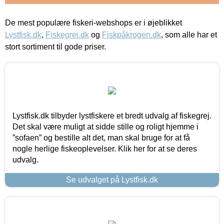
De mest populære fiskeri-webshops er i øjeblikket
Lystfisk.dk
,
Fiskegrej.dk
og
Fiskpåkrogen.dk
, som alle har et
stort sortiment til gode priser.
Lystfisk.dk tilbyder lystfiskere et bredt udvalg af fiskegrej.
Det skal være muligt at sidde stille og roligt hjemme i
”sofaen” og bestille alt det, man skal bruge for at få
nogle herlige fiskeoplevelser. Klik her for at se deres
udvalg.
Se udvalget på Lystfisk.dk