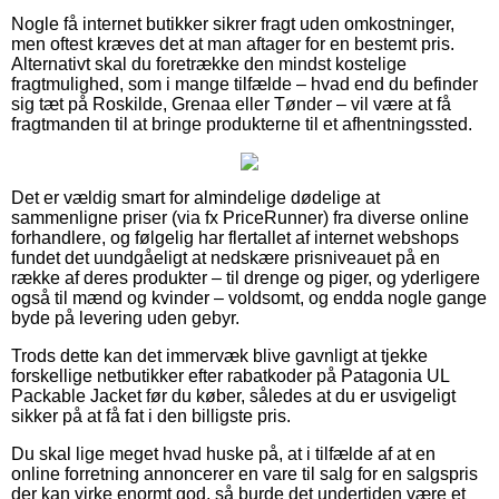
Nogle få internet butikker sikrer fragt uden omkostninger,
men oftest kræves det at man aftager for en bestemt pris.
Alternativt skal du foretrække den mindst kostelige
fragtmulighed, som i mange tilfælde – hvad end du befinder
sig tæt på Roskilde, Grenaa eller Tønder – vil være at få
fragtmanden til at bringe produkterne til et afhentningssted.
Det er vældig smart for almindelige dødelige at
sammenligne priser (via fx PriceRunner) fra diverse online
forhandlere, og følgelig har flertallet af internet webshops
fundet det uundgåeligt at nedskære prisniveauet på en
række af deres produkter – til drenge og piger, og yderligere
også til mænd og kvinder – voldsomt, og endda nogle gange
byde på levering uden gebyr.
Trods dette kan det immervæk blive gavnligt at tjekke
forskellige netbutikker efter rabatkoder på Patagonia UL
Packable Jacket før du køber, således at du er usvigeligt
sikker på at få fat i den billigste pris.
Du skal lige meget hvad huske på, at i tilfælde af at en
online forretning annoncerer en vare til salg for en salgspris
der kan virke enormt god, så burde det undertiden være et