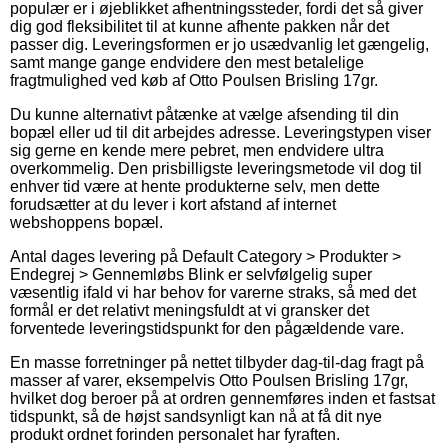
populær er i øjeblikket afhentningssteder, fordi det så giver
dig god fleksibilitet til at kunne afhente pakken når det
passer dig. Leveringsformen er jo usædvanlig let gængelig,
samt mange gange endvidere den mest betalelige
fragtmulighed ved køb af Otto Poulsen Brisling 17gr.
Du kunne alternativt påtænke at vælge afsending til din
bopæl eller ud til dit arbejdes adresse. Leveringstypen viser
sig gerne en kende mere pebret, men endvidere ultra
overkommelig. Den prisbilligste leveringsmetode vil dog til
enhver tid være at hente produkterne selv, men dette
forudsætter at du lever i kort afstand af internet
webshoppens bopæl.
Antal dages levering på Default Category > Produkter >
Endegrej > Gennemløbs Blink er selvfølgelig super
væsentlig ifald vi har behov for varerne straks, så med det
formål er det relativt meningsfuldt at vi gransker det
forventede leveringstidspunkt for den pågældende vare.
En masse forretninger på nettet tilbyder dag-til-dag fragt på
masser af varer, eksempelvis Otto Poulsen Brisling 17gr,
hvilket dog beroer på at ordren gennemføres inden et fastsat
tidspunkt, så de højst sandsynligt kan nå at få dit nye
produkt ordnet forinden personalet har fyraften.