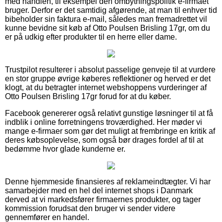
med handlen, til eksempel den ombytningspolitik e-firmaet
bruger. Derfor er det samtidig afgørende, at man til enhver tid
bibeholder sin faktura e-mail, således man fremadrettet vil
kunne bevidne sit køb af Otto Poulsen Brisling 17gr, om du
er på udkig efter produkter til en herre eller dame.
Trustpilot resulterer i absolut passelige genveje til at vurdere
en stor gruppe øvrige køberes reflektioner og herved er det
klogt, at du betragter internet webshoppens vurderinger af
Otto Poulsen Brisling 17gr forud for at du køber.
Facebook genererer også relativt gunstige løsninger til at få
indblik i online forretningens troværdighed. Her møder vi
mange e-firmaer som gør det muligt at frembringe en kritik af
deres købsoplevelse, som også bør drages fordel af til at
bedømme hvor glade kunderne er.
Denne hjemmeside finansieres af reklameindtægter. Vi har
samarbejder med en hel del internet shops i Danmark
derved at vi markedsfører firmaernes produkter, og tager
kommission forudsat den bruger vi sender videre
gennemfører en handel.