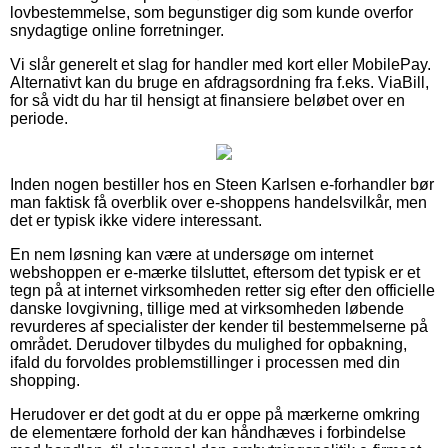
lovbestemmelse, som begunstiger dig som kunde overfor
snydagtige online forretninger.
Vi slår generelt et slag for handler med kort eller MobilePay.
Alternativt kan du bruge en afdragsordning fra f.eks. ViaBill,
for så vidt du har til hensigt at finansiere beløbet over en
periode.
Inden nogen bestiller hos en Steen Karlsen e-forhandler bør
man faktisk få overblik over e-shoppens handelsvilkår, men
det er typisk ikke videre interessant.
En nem løsning kan være at undersøge om internet
webshoppen er e-mærke tilsluttet, eftersom det typisk er et
tegn på at internet virksomheden retter sig efter den officielle
danske lovgivning, tillige med at virksomheden løbende
revurderes af specialister der kender til bestemmelserne på
området. Derudover tilbydes du mulighed for opbakning,
ifald du forvoldes problemstillinger i processen med din
shopping.
Herudover er det godt at du er oppe på mærkerne omkring
de elementære forhold der kan håndhæves i forbindelse