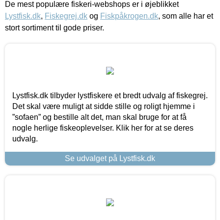
De mest populære fiskeri-webshops er i øjeblikket
Lystfisk.dk
,
Fiskegrej.dk
og
Fiskpåkrogen.dk
, som alle har et
stort sortiment til gode priser.
Lystfisk.dk tilbyder lystfiskere et bredt udvalg af fiskegrej.
Det skal være muligt at sidde stille og roligt hjemme i
”sofaen” og bestille alt det, man skal bruge for at få
nogle herlige fiskeoplevelser. Klik her for at se deres
udvalg.
Se udvalget på Lystfisk.dk