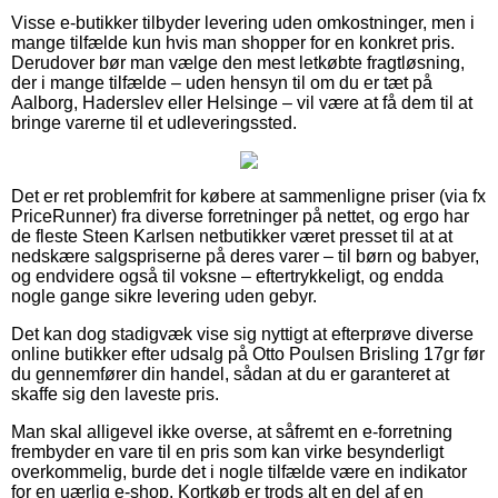
Visse e-butikker tilbyder levering uden omkostninger, men i
mange tilfælde kun hvis man shopper for en konkret pris.
Derudover bør man vælge den mest letkøbte fragtløsning,
der i mange tilfælde – uden hensyn til om du er tæt på
Aalborg, Haderslev eller Helsinge – vil være at få dem til at
bringe varerne til et udleveringssted.
Det er ret problemfrit for købere at sammenligne priser (via fx
PriceRunner) fra diverse forretninger på nettet, og ergo har
de fleste Steen Karlsen netbutikker været presset til at at
nedskære salgspriserne på deres varer – til børn og babyer,
og endvidere også til voksne – eftertrykkeligt, og endda
nogle gange sikre levering uden gebyr.
Det kan dog stadigvæk vise sig nyttigt at efterprøve diverse
online butikker efter udsalg på Otto Poulsen Brisling 17gr før
du gennemfører din handel, sådan at du er garanteret at
skaffe sig den laveste pris.
Man skal alligevel ikke overse, at såfremt en e-forretning
frembyder en vare til en pris som kan virke besynderligt
overkommelig, burde det i nogle tilfælde være en indikator
for en uærlig e-shop. Kortkøb er trods alt en del af en