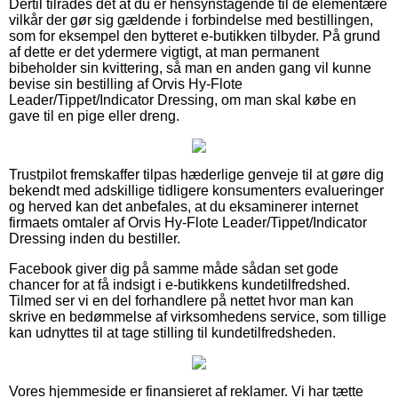
Dertil tilrådes det at du er hensynstagende til de elementære
vilkår der gør sig gældende i forbindelse med bestillingen,
som for eksempel den bytteret e-butikken tilbyder. På grund
af dette er det ydermere vigtigt, at man permanent
bibeholder sin kvittering, så man en anden gang vil kunne
bevise sin bestilling af Orvis Hy-Flote
Leader/Tippet/Indicator Dressing, om man skal købe en
gave til en pige eller dreng.
Trustpilot fremskaffer tilpas hæderlige genveje til at gøre dig
bekendt med adskillige tidligere konsumenters evalueringer
og herved kan det anbefales, at du eksaminerer internet
firmaets omtaler af Orvis Hy-Flote Leader/Tippet/Indicator
Dressing inden du bestiller.
Facebook giver dig på samme måde sådan set gode
chancer for at få indsigt i e-butikkens kundetilfredshed.
Tilmed ser vi en del forhandlere på nettet hvor man kan
skrive en bedømmelse af virksomhedens service, som tillige
kan udnyttes til at tage stilling til kundetilfredsheden.
Vores hjemmeside er finansieret af reklamer. Vi har tætte