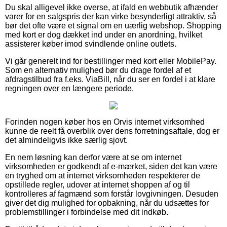
Du skal alligevel ikke overse, at ifald en webbutik afhænder
varer for en salgspris der kan virke besynderligt attraktiv, så
bør det ofte være et signal om en uærlig webshop. Shopping
med kort er dog dækket ind under en anordning, hvilket
assisterer køber imod svindlende online outlets.
Vi går generelt ind for bestillinger med kort eller MobilePay.
Som en alternativ mulighed bør du drage fordel af et
afdragstilbud fra f.eks. ViaBill, når du ser en fordel i at klare
regningen over en længere periode.
Forinden nogen køber hos en Orvis internet virksomhed
kunne de reelt få overblik over dens forretningsaftale, dog er
det almindeligvis ikke særlig sjovt.
En nem løsning kan derfor være at se om internet
virksomheden er godkendt af e-mærket, siden det kan være
en tryghed om at internet virksomheden respekterer de
opstillede regler, udover at internet shoppen af og til
kontrolleres af fagmænd som forstår lovgivningen. Desuden
giver det dig mulighed for opbakning, når du udsættes for
problemstillinger i forbindelse med dit indkøb.