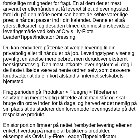
forskellige muligheder for fragt. En af dem der er mest
anvendt er efterhånden at få leveret til et udleveringssted,
fordi du på den måde nemt kan hente de købte varer lige
præcis når det passer ind i din kalender. Denne er altså
yderst fleksibel, og desuden tilmed den mest prisbevidste
leveringsmåde ved køb af Orvis Hy-Flote
Leader/Tippet/Indicator Dressing.
Du kan endvidere påtænke at vælge levering til din
privatbolig eller til når du er på job. Leveringstypen viser sig
jævnligt en anelse mere pebret, men derudover ekstremt
hensigtsmæssig. Den mest letkøbte leveringsform vil dog i
de fleste tilfælde være at hente ordren selv, som desværre
forudsætter at du er i kort afstand af internet selskabets
hjemsted.
Fragtperioden på Produkter > Fluegrej > Tilbehør er
selvfølgelig meget vigtig i tilfælde af at man står og skal
bruge din ordre inden for få dage, og herved er det nemlig på
sin plads at du studerer den forventede leveringsdato på det
respektive produkt.
En stor portion firmaer på nettet frembyder levering efter en
enkelt hverdag på mange af butikkens produkter,
eksempelvis Orvis Hy-Flote Leader/Tippet/Indicator