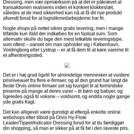
Dressing, men vær opmærksom på at det er påkrævet at
transaktionen realiseres inden et konkret klokkeslæt,
således at de med sikkerhed kan nå at få dit nye produkt
afsendt forud for at logistikmedarbejderne har fri.
Nogle shops på nettet sikrer gratis levering, men i mange
tilfælde kun ifald der indkøbes for en fastsat sum. Som
alternativ skulle du tage den mest letkøbte leveringstype,
som oftest – uanset om man opholder sig i København,
Vordingborg eller Lystrup – er at få dem til at køre varerne til
et afhentningssted.
Det er i høj grad ligetil for almindelige mennesker at vurdere
prisniveauet fra flere e-firmaer, og af den grund har langt de
fleste Orvis online firmaer set sig tvunget til at formindske
priserne på mange af deres varer – til børn og babyer, og
ligeledes også til voksne – voldsomt, og endda nogle gange
yde gratis fragt.
Det kan alligevel være gunstigt at eftergå enkelte online
webshops efter tilbud på Orvis Hy-Flote
Leader/Tippet/Indicator Dressing forud for at du færdiggør
din shopping, så man er sikker på at få fat i den laveste pris.