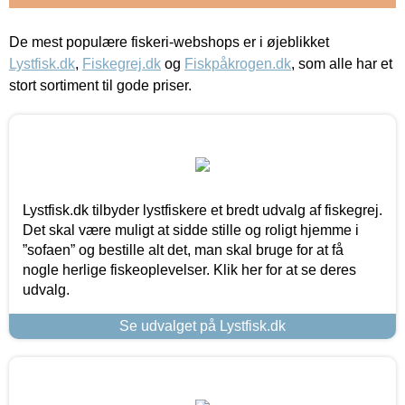
De mest populære fiskeri-webshops er i øjeblikket
Lystfisk.dk
,
Fiskegrej.dk
og
Fiskpåkrogen.dk
, som alle har et
stort sortiment til gode priser.
Lystfisk.dk tilbyder lystfiskere et bredt udvalg af fiskegrej.
Det skal være muligt at sidde stille og roligt hjemme i
”sofaen” og bestille alt det, man skal bruge for at få
nogle herlige fiskeoplevelser. Klik her for at se deres
udvalg.
Se udvalget på Lystfisk.dk