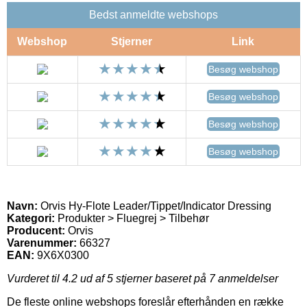
Bedst anmeldte webshops
Webshop
Stjerner
Link
Besøg webshop
Besøg webshop
Besøg webshop
Besøg webshop
Navn:
Orvis Hy-Flote Leader/Tippet/Indicator Dressing
Kategori:
Produkter > Fluegrej > Tilbehør
Producent:
Orvis
Varenummer:
66327
EAN:
9X6X0300
Vurderet til
4.2
ud af 5 stjerner baseret på
7
anmeldelser
De fleste online webshops foreslår efterhånden en række