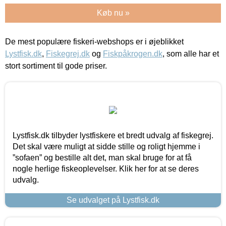
Køb nu »
De mest populære fiskeri-webshops er i øjeblikket
Lystfisk.dk
,
Fiskegrej.dk
og
Fiskpåkrogen.dk
, som alle har et
stort sortiment til gode priser.
Lystfisk.dk tilbyder lystfiskere et bredt udvalg af fiskegrej.
Det skal være muligt at sidde stille og roligt hjemme i
”sofaen” og bestille alt det, man skal bruge for at få
nogle herlige fiskeoplevelser. Klik her for at se deres
udvalg.
Se udvalget på Lystfisk.dk