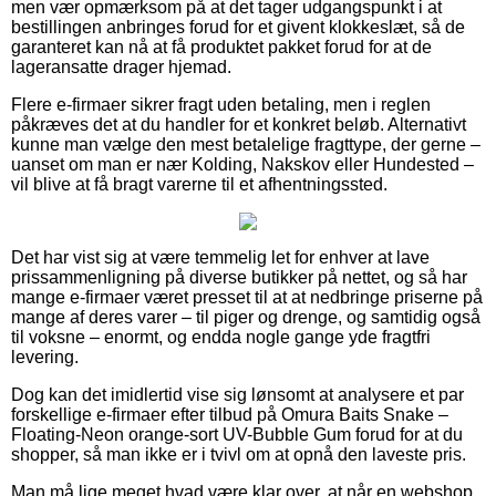
men vær opmærksom på at det tager udgangspunkt i at
bestillingen anbringes forud for et givent klokkeslæt, så de
garanteret kan nå at få produktet pakket forud for at de
lageransatte drager hjemad.
Flere e-firmaer sikrer fragt uden betaling, men i reglen
påkræves det at du handler for et konkret beløb. Alternativt
kunne man vælge den mest betalelige fragttype, der gerne –
uanset om man er nær Kolding, Nakskov eller Hundested –
vil blive at få bragt varerne til et afhentningssted.
Det har vist sig at være temmelig let for enhver at lave
prissammenligning på diverse butikker på nettet, og så har
mange e-firmaer været presset til at at nedbringe priserne på
mange af deres varer – til piger og drenge, og samtidig også
til voksne – enormt, og endda nogle gange yde fragtfri
levering.
Dog kan det imidlertid vise sig lønsomt at analysere et par
forskellige e-firmaer efter tilbud på Omura Baits Snake –
Floating-Neon orange-sort UV-Bubble Gum forud for at du
shopper, så man ikke er i tvivl om at opnå den laveste pris.
Man må lige meget hvad være klar over, at når en webshop