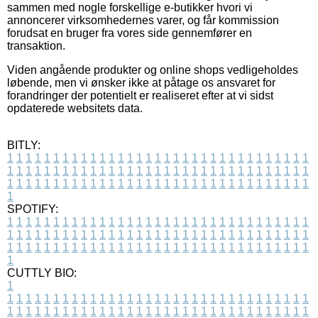
sammen med nogle forskellige e-butikker hvori vi
annoncerer virksomhedernes varer, og får kommission
forudsat en bruger fra vores side gennemfører en
transaktion.
Viden angående produkter og online shops vedligeholdes
løbende, men vi ønsker ikke at påtage os ansvaret for
forandringer der potentielt er realiseret efter at vi sidst
opdaterede websitets data.
BITLY:
1
1
1
1
1
1
1
1
1
1
1
1
1
1
1
1
1
1
1
1
1
1
1
1
1
1
1
1
1
1
1
1
1
1
1
1
1
1
1
1
1
1
1
1
1
1
1
1
1
1
1
1
1
1
1
1
1
1
1
1
1
1
1
1
1
1
1
1
1
1
1
1
1
1
1
1
1
1
1
1
1
1
1
1
1
1
1
1
1
1
1
1
1
1
1
1
1
1
1
1
SPOTIFY:
1
1
1
1
1
1
1
1
1
1
1
1
1
1
1
1
1
1
1
1
1
1
1
1
1
1
1
1
1
1
1
1
1
1
1
1
1
1
1
1
1
1
1
1
1
1
1
1
1
1
1
1
1
1
1
1
1
1
1
1
1
1
1
1
1
1
1
1
1
1
1
1
1
1
1
1
1
1
1
1
1
1
1
1
1
1
1
1
1
1
1
1
1
1
1
1
1
1
1
1
CUTTLY BIO:
1
1
1
1
1
1
1
1
1
1
1
1
1
1
1
1
1
1
1
1
1
1
1
1
1
1
1
1
1
1
1
1
1
1
1
1
1
1
1
1
1
1
1
1
1
1
1
1
1
1
1
1
1
1
1
1
1
1
1
1
1
1
1
1
1
1
1