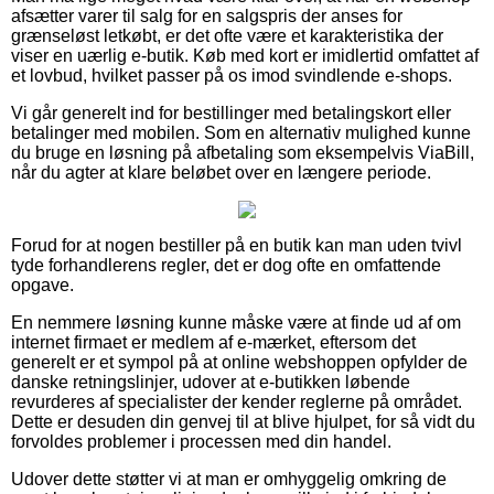
afsætter varer til salg for en salgspris der anses for
grænseløst letkøbt, er det ofte være et karakteristika der
viser en uærlig e-butik. Køb med kort er imidlertid omfattet af
et lovbud, hvilket passer på os imod svindlende e-shops.
Vi går generelt ind for bestillinger med betalingskort eller
betalinger med mobilen. Som en alternativ mulighed kunne
du bruge en løsning på afbetaling som eksempelvis ViaBill,
når du agter at klare beløbet over en længere periode.
Forud for at nogen bestiller på en butik kan man uden tvivl
tyde forhandlerens regler, det er dog ofte en omfattende
opgave.
En nemmere løsning kunne måske være at finde ud af om
internet firmaet er medlem af e-mærket, eftersom det
generelt er et sympol på at online webshoppen opfylder de
danske retningslinjer, udover at e-butikken løbende
revurderes af specialister der kender reglerne på området.
Dette er desuden din genvej til at blive hjulpet, for så vidt du
forvoldes problemer i processen med din handel.
Udover dette støtter vi at man er omhyggelig omkring de