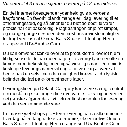
Vurderet til
4.3
ud af 5 stjerner baseret på
13
anmeldelser
En del internet foretagender yder heldigvis alverdens
fragtformer. En favorit iblandt mange er i dag levering til et
afhentningssted, og så afhenter du blot de bestilte varer
præcis når det passer dig. Fragtløsningen er jo ret simpel,
og mange gange desuden den mest prisbevidste mulighed
for fragt ved køb af Omura Baits Snake – Floating-Neon
orange-sort UV-Bubble Gum.
Du kan omvendt tænke over at få produkterne leveret hjem
til dig selv eller til når du er på job. Leveringstypen er ofte en
kende mere bekostelig, men også virkelig smart. Den mindst
kostelige leveringsmanér vil dog altid vise sig at være at
hente pakken selv, men den mulighed kræver at du fysisk
befinder dig tæt på e-forretningens lager.
Leveringstiden på Default Category kan være særligt central
om du står og skal bruge dine nye varer straks, og herved er
det ganske afgørende at vi tjekker tidshorisonten for levering
ved den vedkommende vare.
En masse webshops præsterer levering på næstkommende
hverdag på en lang række varenumre, eksempelvis Omura
Baits Snake – Floating-Neon orange-sort UV-Bubble Gum,