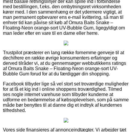
mest basale retningslinjer der kan spille ind i forbindelse
med bestillingen, f.eks. den ombytningsret virksomheden
kører med. I den sammenhæng er det ydermere vigtigt, at
man permanent opbevarer ens e-mail kvittering, så man til
enhver tid kan påvise sit køb af Omura Baits Snake –
Floating-Neon orange-sort UV-Bubble Gum, ligegyldigt om
man leder efter en vare til en dame eller herre.
Trustpilot præsterer en lang række fornemme genveje til at
dechifrere en række øvrige konsumenters erfaringer og
derved tilråder vi, at du gennemsøger webbutikkens ratings
af Omura Baits Snake – Floating-Neon orange-sort UV-
Bubble Gum forud for at du færdiggør din shopping.
Facebook tilbyder lige så vel stort set troværdige muligheder
for at få et kig ind i online shoppens troværdighed. Tilmed
ses nogle internet varehuse som tilbyder kunderne at
udforme en bedømmelse af købsoplevelsen, som på samme
måde bør benyttes til at danne dig et indtryk af kundernes
tilfredshed.
Vores side finansieres af annonceindtægter. Vi arbejder tæt