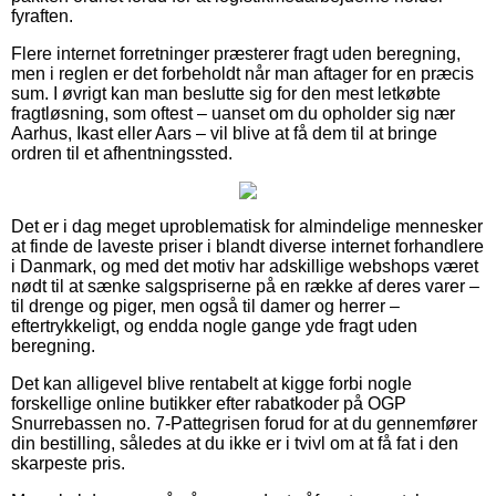
fyraften.
Flere internet forretninger præsterer fragt uden beregning,
men i reglen er det forbeholdt når man aftager for en præcis
sum. I øvrigt kan man beslutte sig for den mest letkøbte
fragtløsning, som oftest – uanset om du opholder sig nær
Aarhus, Ikast eller Aars – vil blive at få dem til at bringe
ordren til et afhentningssted.
Det er i dag meget uproblematisk for almindelige mennesker
at finde de laveste priser i blandt diverse internet forhandlere
i Danmark, og med det motiv har adskillige webshops været
nødt til at sænke salgspriserne på en række af deres varer –
til drenge og piger, men også til damer og herrer –
eftertrykkeligt, og endda nogle gange yde fragt uden
beregning.
Det kan alligevel blive rentabelt at kigge forbi nogle
forskellige online butikker efter rabatkoder på OGP
Snurrebassen no. 7-Pattegrisen forud for at du gennemfører
din bestilling, således at du ikke er i tvivl om at få fat i den
skarpeste pris.