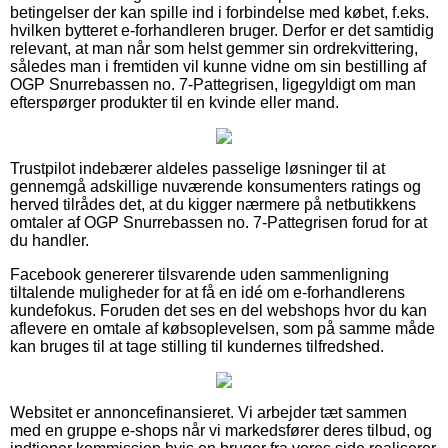
betingelser der kan spille ind i forbindelse med købet, f.eks.
hvilken bytteret e-forhandleren bruger. Derfor er det samtidig
relevant, at man når som helst gemmer sin ordrekvittering,
således man i fremtiden vil kunne vidne om sin bestilling af
OGP Snurrebassen no. 7-Pattegrisen, ligegyldigt om man
efterspørger produkter til en kvinde eller mand.
Trustpilot indebærer aldeles passelige løsninger til at
gennemgå adskillige nuværende konsumenters ratings og
herved tilrådes det, at du kigger nærmere på netbutikkens
omtaler af OGP Snurrebassen no. 7-Pattegrisen forud for at
du handler.
Facebook genererer tilsvarende uden sammenligning
tiltalende muligheder for at få en idé om e-forhandlerens
kundefokus. Foruden det ses en del webshops hvor du kan
aflevere en omtale af købsoplevelsen, som på samme måde
kan bruges til at tage stilling til kundernes tilfredshed.
Websitet er annoncefinansieret. Vi arbejder tæt sammen
med en gruppe e-shops når vi markedsfører deres tilbud, og