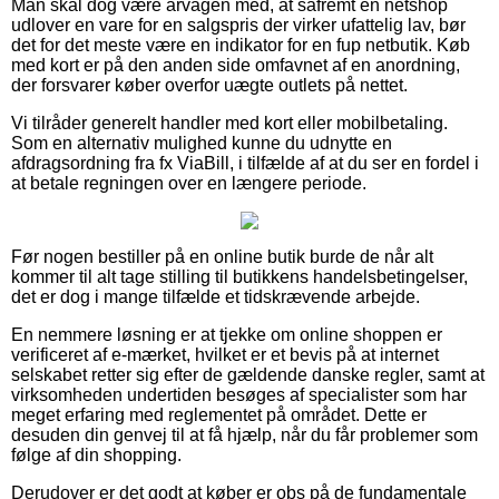
Man skal dog være årvågen med, at såfremt en netshop
udlover en vare for en salgspris der virker ufattelig lav, bør
det for det meste være en indikator for en fup netbutik. Køb
med kort er på den anden side omfavnet af en anordning,
der forsvarer køber overfor uægte outlets på nettet.
Vi tilråder generelt handler med kort eller mobilbetaling.
Som en alternativ mulighed kunne du udnytte en
afdragsordning fra fx ViaBill, i tilfælde af at du ser en fordel i
at betale regningen over en længere periode.
Før nogen bestiller på en online butik burde de når alt
kommer til alt tage stilling til butikkens handelsbetingelser,
det er dog i mange tilfælde et tidskrævende arbejde.
En nemmere løsning er at tjekke om online shoppen er
verificeret af e-mærket, hvilket er et bevis på at internet
selskabet retter sig efter de gældende danske regler, samt at
virksomheden undertiden besøges af specialister som har
meget erfaring med reglementet på området. Dette er
desuden din genvej til at få hjælp, når du får problemer som
følge af din shopping.
Derudover er det godt at køber er obs på de fundamentale