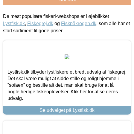
De mest populære fiskeri-webshops er i øjeblikket
Lystfisk.dk
,
Fiskegrej.dk
og
Fiskpåkrogen.dk
, som alle har et
stort sortiment til gode priser.
Lystfisk.dk tilbyder lystfiskere et bredt udvalg af fiskegrej.
Det skal være muligt at sidde stille og roligt hjemme i
”sofaen” og bestille alt det, man skal bruge for at få
nogle herlige fiskeoplevelser. Klik her for at se deres
udvalg.
Se udvalget på Lystfisk.dk