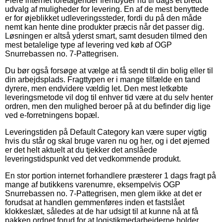
Flere internet foretagender frembyder nu til dags et bredt
udvalg af muligheder for levering. En af de mest benyttede
er for øjeblikket udleveringssteder, fordi du på den måde
nemt kan hente dine produkter præcis når det passer dig.
Løsningen er altså yderst smart, samt desuden tilmed den
mest betalelige type af levering ved køb af OGP
Snurrebassen no. 7-Pattegrisen.
Du bør også forsøge at vælge at få sendt til din bolig eller til
din arbejdsplads. Fragttypen er i mange tilfælde en tand
dyrere, men endvidere vældig let. Den mest letkøbte
leveringsmetode vil dog til enhver tid være at du selv henter
ordren, men den mulighed beroer på at du befinder dig lige
ved e-forretningens bopæl.
Leveringstiden på Default Category kan være super vigtig
hvis du står og skal bruge varen nu og her, og i det øjemed
er det helt aktuelt at du tjekker det anslåede
leveringstidspunkt ved det vedkommende produkt.
En stor portion internet forhandlere præsterer 1 dags fragt på
mange af butikkens varenumre, eksempelvis OGP
Snurrebassen no. 7-Pattegrisen, men glem ikke at det er
forudsat at handlen gemmenføres inden et fastslået
klokkeslæt, således at de har udsigt til at kunne nå at få
pakken ordnet forud for at logistikmedarbejderne holder